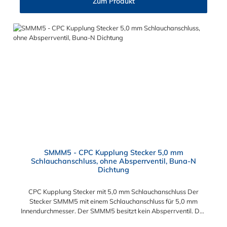
Zum Produkt
Blutdruckmanschetten, Kühlanzüge, Gaschromatographen,
Fotoentwickler und Teilchenzähler. Vorteile der CPC Kupplung:
Flexibiltät – Schnelle Verbindung von Baugruppen Wartung –
Schneller und einfacher Austausch von Baugruppen und
Aufrüstungen Sicherheit – Eliminierung gefährlicher oder
unansehnlicher Verschmutzungen Servicefreundlichkeit –
Wartung und Reparatur ohne Werkzeug Modularität –
Schnelles Verbinden von Anschlüssen und Zubehör
Zweckmäßigkeit – Leichte Bedienung und preiswert
SMMM5 - CPC Kupplung Stecker 5,0 mm
Schlauchanschluss, ohne Absperrventil, Buna-N
Dichtung
CPC Kupplung Stecker mit 5,0 mm Schlauchanschluss Der
Stecker SMMM5 mit einem Schlauchanschluss für 5,0 mm
Innendurchmesser. Der SMMM5 besitzt kein Absperrventil. Das
Material des Steckers ist Acetal und der Dichtring ist aus