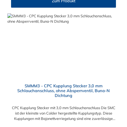
Zum Produkt
Gaschromatographen, Fotoentwickler und Teilchenzähler.
Vorteile von CPC Kupplung: Flexibiltät – Schnelle Verbindung
von Baugruppen Wartung – Schneller und einfacher Austausch
von Baugruppen und Aufrüstungen Sicherheit – Eliminierung
gefährlicher oder unansehnlicher Verschmutzungen
Servicefreundlichkeit – Wartung und Reparatur ohne Werkzeug
Modularität – Schnelles Verbinden von Anschlüssen und
Zubehör Zweckmäßigkeit – Leichte Bedienung und preiswert
SMMM3 - CPC Kupplung Stecker 3,0 mm
Schlauchanschluss, ohne Absperrventil, Buna-N
Dichtung
CPC Kupplung Stecker mit 3,0 mm Schlauchanschluss Die SMC
ist der kleinste von Colder hergestellte Kupplungstyp. Diese
Kupplungen mit Bajonettverriegelung sind eine zuverlässige
und sichere Alternative zu Luer-Verbindungen. Der