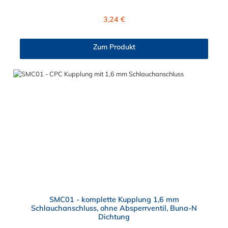
angeschlossene Schlauch kann frei rotieren. Dies verhindert
sowohl ein unbeabsichtigtes Lösen der Verbindung wie auch
Regulärer Preis:
3,24 €
das Knicken und Verdrehen der Schläuche. Mögliche
Anwendungsbereiche sind Tintenstrahldrucker,
Blutdruckmanschetten, Kühlanzüge, Gaschromatographen,
Zum Produkt
Fotoentwickler und Teilchenzähler. Vorteile der CPC Kupplung:
Flexibiltät – Schnelle Verbindung von Baugruppen Wartung –
Schneller und einfacher Austausch von Baugruppen und
Aufrüstungen Sicherheit – Eliminierung gefährlicher oder
unansehnlicher Verschmutzungen Servicefreundlichkeit –
Wartung und Reparatur ohne Werkzeug Modularität –
Schnelles Verbinden von Anschlüssen und Zubehör
Zweckmäßigkeit – Leichte Bedienung und preiswert
SMC01 - komplette Kupplung 1,6 mm
Schlauchanschluss, ohne Absperrventil, Buna-N
Dichtung