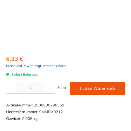
6,33 €
Preise inkl. MwSt. zzgl. Versandkosten
Sofort lieferbar.
Produkt Anzahl: Gib den gewünschten Wert ein oder benutze die Schaltflächen um die Anzahl z
Stück
In den Warenkorb
Artikelnummer:
2000000290369
Herstellernummer:
SMMPM0212
Gewicht:
0,006 kg