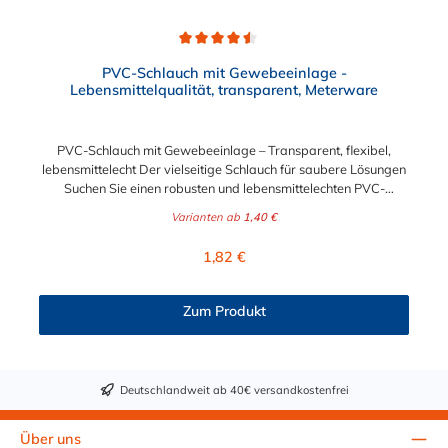
Durchschnittliche Bewertung von 4.5 von 5 Sternen
PVC-Schlauch mit Gewebeeinlage -
Lebensmittelqualität, transparent, Meterware
PVC-Schlauch mit Gewebeeinlage – Transparent, flexibel,
lebensmittelecht Der vielseitige Schlauch für saubere Lösungen
Suchen Sie einen robusten und lebensmittelechten PVC-
Schlauch für vielfältige Anwendungen in Haushalt, Industrie
Varianten ab
1,40 €
oder Gastronomie? Unser transparenter PVC-Schlauch mit
Gewebeeinlage erfüllt höchste Anforderungen – und das als
Regulärer Preis:
1,82 €
Meterware für maximale Flexibilität. Geprüfte Qualität für
sensible Anwendungen Dieser Druckschlauch besteht aus einer
Innenseele und Außendecke aus PVC sowie einer
Zum Produkt
stabilisierenden Textil-Gewebeeinlage. Er wird TÜV-geprüft
und LABS-frei produziert. In der transparenten und
leuchtgrünen Variante ist er zusätzlich lebensmittelecht gemäß
Verordnung (EG) 1935/2004 und (EU) 10/2011 (Simulanzien A,
Deutschlandweit ab 40€ versandkostenfrei
B, C). Nur der Typ transparent erfüllt darüber hinaus KTW-C
sowie FDA 175.300. Verfügbare Schlauchinnendurchmesser: 4
mm 6 mm 9 mm 13 mm 16 mm 19 mm 25 mm Für Wasser,
Über uns