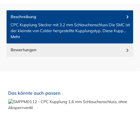
Beschreibung
CPC Kupplung Stecker mit 3,2 mm Schlauchanschluss Die SMC ist
der kleinste von Colder hergestellte Kupplungstyp. Diese Kupp…
Mehr
Bewertungen
Produktgalerie überspringen
Das könnte auch passen