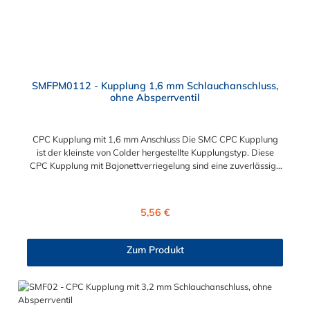
SMFPM0112 - Kupplung 1,6 mm Schlauchanschluss,
ohne Absperrventil
CPC Kupplung mit 1,6 mm Anschluss Die SMC CPC Kupplung
ist der kleinste von Colder hergestellte Kupplungstyp. Diese
CPC Kupplung mit Bajonettverriegelung sind eine zuverlässige
und sichere Alternative zu Luer-Verbindungen. Der
angeschlossene Schlauch kann frei rotieren. Dies verhindert
sowohl ein unbeabsichtigtes Lösen der Verbindung als auch das
Regulärer Preis:
5,56 €
Knicken und Verdrehen der Schläuche. Mögliche
Anwendungsbereiche sind Tintenstrahldrucker,
Blutdruckmanschetten, Kühlanzüge, Gaschromatographen,
Zum Produkt
Fotoentwickler und Teilchenzähler. Vorteile der CPC Kupplung:
Flexibiltät – Schnelle Verbindung von Baugruppen Wartung –
Schneller und einfacher Austausch von Baugruppen und
Aufrüstungen Sicherheit – Eliminierung gefährlicher oder
unansehnlicher Verschmutzungen Servicefreundlichkeit –