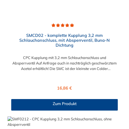
Durchschnittliche Bewertung von 5 von 5 Sternen
SMCD02 - komplette Kupplung 3,2 mm
Schlauchanschluss, mit Absperrventil, Buna-N
Dichtung
CPC Kupplung mit 3,2 mm Schlauchanschluss und
Absperrventil Auf Anfrage auch in nachträglich geschwärztem
Acetal erhältlich! Die SMC ist der kleinste von Colder
hergestellte Kupplungstyp. Diese Kupplungen mit
Bajonettverriegelung sind eine zuverlässige und sichere
Alternative zu Luer-Verbindungen. Der angeschlossene
Regulärer Preis:
16,86 €
Schlauch kann frei rotieren. Dies verhindert sowohl ein
unbeabsichtigtes Lösen der Verbindung wie auch das Knicken
und Verdrehen der Schläuche. Mögliche Anwendungsbereiche
Zum Produkt
sind Tintenstrahldrucker, Blutdruckmanschetten, Kühlanzüge,
Gaschromatographen, Fotoentwickler und Teilchenzähler.
Vorteile von CPC Kupplung: Flexibiltät – Schnelle Verbindung
von Baugruppen Wartung – Schneller und einfacher Austausch
von Baugruppen und Aufrüstungen Sicherheit – Eliminierung