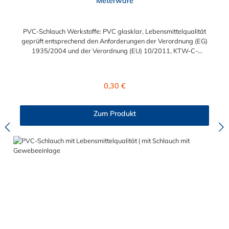
Meterware
PVC-Schlauch Werkstoffe: PVC glasklar, Lebensmittelqualität
geprüft entsprechend den Anforderungen der Verordnung (EG)
1935/2004 und der Verordnung (EU) 10/2011, KTW-C-
geprüft, TÜV-geprüft, LABS-freie Produktion Einsatzbereich:
Druckloses Durchleiten von Flüssigkeiten und Gasen wie
Wasser, Trinkwasser, Argon, Wein, Fruchtsaft, Limonade,
Regulärer Preis:
0,30 €
Mineralwasser, Süßmost und alkoholische Getränke bis 15
Vol% Alkoholgehalt (nicht für Bier in Schankanlagen und
fetthaltige Produkte!). Die durchfließenden Lebensmittel sollten
Zum Produkt
+40°C nicht überschreiten. Eine Geschmacksprobe ist ratsam.
Bei der Durchleitung von Lebensmitteln und Trinkwasser ist der
Schlauch vor dem Ersteinsatz unbedingt sorgfältig zu reinigen