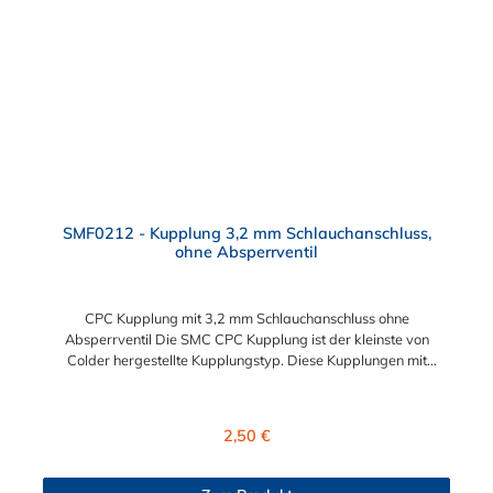
gefährlicher oder unansehnlicher Verschmutzungen
Servicefreundlichkeit – Wartung und Reparatur ohne Werkzeug
Modularität – Schnelles Verbinden von Anschlüssen und
Zubehör Zweckmäßigkeit – Leichte Bedienung und preiswert
SMF0212 - Kupplung 3,2 mm Schlauchanschluss,
ohne Absperrventil
CPC Kupplung mit 3,2 mm Schlauchanschluss ohne
Absperrventil Die SMC CPC Kupplung ist der kleinste von
Colder hergestellte Kupplungstyp. Diese Kupplungen mit
Bajonettverriegelung sind eine zuverlässige und sichere
Alternative zu Luer-Verbindungen. Der angeschlossene
Schlauch kann frei rotieren. Dies verhindert sowohl ein
Regulärer Preis:
2,50 €
unbeabsichtigtes Lösen der Verbindung wie auch das Knicken
und Verdrehen der Schläuche an der CPC Kupplung. Mögliche
Anwendungsbereiche sind Tintenstrahldrucker,