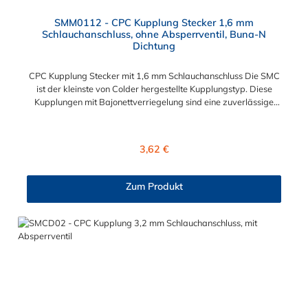
SMM0112 - CPC Kupplung Stecker 1,6 mm
Schlauchanschluss, ohne Absperrventil, Buna-N
Dichtung
CPC Kupplung Stecker mit 1,6 mm Schlauchanschluss Die SMC
ist der kleinste von Colder hergestellte Kupplungstyp. Diese
Kupplungen mit Bajonettverriegelung sind eine zuverlässige
und sichere Alternative zu Luer-Verbindungen. Der
angeschlossene Schlauch kann frei rotieren. Dies verhindert
sowohl ein unbeabsichtigtes Lösen der Verbindung wie auch
Regulärer Preis:
3,62 €
das Knicken und Verdrehen der Schläuche. Mögliche
Anwendungsbereiche sind Tintenstrahldrucker,
Blutdruckmanschetten, Kühlanzüge, Gaschromatographen,
Zum Produkt
Fotoentwickler und Teilchenzähler. Vorteile der CPC Kupplung
Stecker: Flexibiltät – Schnelle Verbindung von Baugruppen
Wartung – Schneller und einfacher Austausch von Baugruppen
und Aufrüstungen Sicherheit – Eliminierung gefährlicher oder
unansehnlicher Verschmutzungen Servicefreundlichkeit –
Wartung und Reparatur ohne Werkzeug Modularität –
Schnelles Verbinden von Anschlüssen und Zubehör
Zweckmäßigkeit – Leichte Bedienung und preiswert