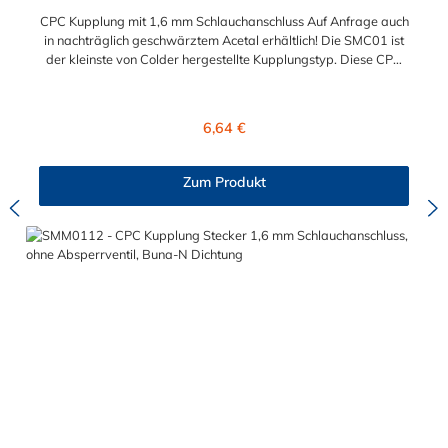
CPC Kupplung mit 1,6 mm Schlauchanschluss Auf Anfrage auch
in nachträglich geschwärztem Acetal erhältlich! Die SMC01 ist
der kleinste von Colder hergestellte Kupplungstyp. Diese CPC
Kupplung mit 1,6 mm Schlauchanschluss ist mit einer
Bajonettverriegelung ausgestattet und eine zuverlässige und
sichere Alternative zu Luer-Verbindungen. Der an der CPC
Regulärer Preis:
6,64 €
Kupplung angeschlossene Schlauch kann frei rotieren. Dies
verhindert sowohl ein unbeabsichtigtes Lösen der Verbindung
wie auch ein Knicken und Verdrehen der Schläuche. Mögliche
Zum Produkt
Anwendungsbereiche der CPC Kupplung mit 1,6 mm
Schlauchanschluss sind Tintenstrahldrucker,
Blutdruckmanschetten, Kühlanzüge, Gaschromatographen,
Fotoentwickler und Teilchenzähler. Vorteile von CPC Kupplung:
Flexibiltät – Schnelle Verbindung von Baugruppen Wartung –
Schneller und einfacher Austausch von Baugruppen und
Aufrüstungen Sicherheit – Eliminierung gefährlicher oder
unansehnlicher Verschmutzungen Servicefreundlichkeit –
Wartung und Reparatur ohne Werkzeug Modularität –
Schnelles Verbinden von Anschlüssen und Zubehör
Zweckmäßigkeit – Leichte Bedienung und preiswert