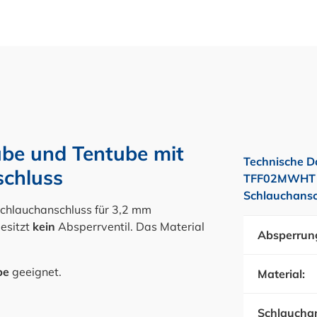
ube und Tentube mit
Technische D
chluss
TFF02MWHT -
Schlauchansc
Schlauchanschluss für 3,2 mm
esitzt
kein
Absperrventil. Das Material
Absperrun
be
geeignet.
Material:
Schlauchan