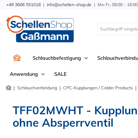
+49 3606 551018
|
info@schellen-shop.de
| Mo-Fr, 08:00 - 16:00
springen
Zur Hauptnavigation springen
Schlauchbefestigung
Schlauchverbind
Anwendung
SALE
|
|
|
Schlauchverbindung
CPC-Kupplungen / Colder Products
TFF02MWHT - Kupplung
ohne Absperrventil