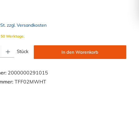
wSt. zzgl. Versandkosten
. 50 Werktage.
Gib den gewünschten Wert ein oder benutze die Schaltflächen um die Anzahl zu e
Stück
In den Warenkorb
er:
2000000291015
ummer:
TFF02MWHT