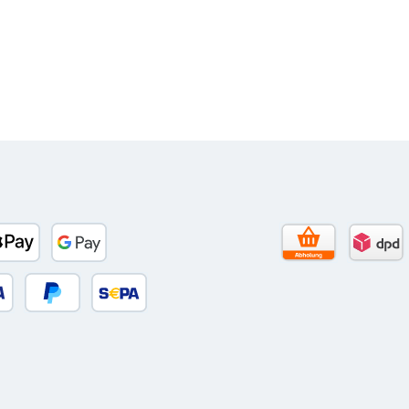
to)
banco
Apple Pay
Google Pay
Selbstabholun
DPD 
 oder Debitkarte
Später Bezahlen
SEPA Lastschrift