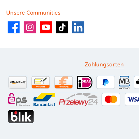
Unsere Communities
Facebook
Instagram
YouTube
TikTok
LinkedIn
Zahlungsarten
Amazon Pay
Vorkasse per Überweisung
Kauf auf Rechnung (10 Tage Net
iDEAL
PayPal
Multi
eps
Bancontact
Przelewy24
Kredit-
BLIK