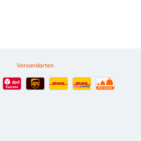
Versandarten
g
Standardversand
DPD Expressversand - 12 Uhr
UPS Standard International
DHL Standardversand
DHL-Versand an Packsta
per Spedition