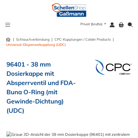
alt springen
Privat (brutto)
|
|
|
Schlauchverbindung
CPC-Kupplungen / Colder Products
Universal-Dispenserkupplung (UDC)
96401 - 38 mm
Dosierkappe mit
Absperrventil und FDA-
Buna O-Ring (mit
Gewinde-Dichtung)
(UDC)
Bildergalerie überspringen