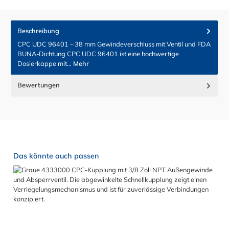
Beschreibung
CPC UDC 96401 – 38 mm Gewindeverschluss mit Ventil und FDA
BUNA-Dichtung CPC UDC 96401 ist eine hochwertige
Dosierkappe mit…
Mehr
Bewertungen
Produktgalerie überspringen
Das könnte auch passen