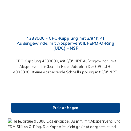
4333000 - CPC-Kupplung mit 3/8" NPT
Außengewinde, mit Absperrventill, FEPM-O-Ring
(UDC) – NSF
CPC-Kupplung 4333000, mit 3/8" NPT Außengewinde, mit
Absperrventill (Clean-in-Place Adapter) Der CPC UDC
4333000 ist eine absperrende Schnellkupplung mit 3/8" NPT-
Außengewinde, ausgestattet mit einem Flush-Face (non-spill)
Ventil und einem FEPM-O-Ring. Das Gehäuse besteht aus
Polypropylen und die Kupplung bietet tropffreie
Verbindungsfähigkeit bei Standardbedingungen. Eigenschaften
& Vorteile Valved / Flush-Face Ventil: kein Tropfen und minimiert
Leckage. 3/8" NPT-Außengewnde: passend zu 3/8"
Preis anfragen
Innengewinde nach amerik. Standard. Material Gehäuse:
Polypropylen, grau ausgeführt (molded grey). O-Ring Typ:
FEPM-EPDM (für gute chemische Beständigkeit). Free Floating
Montage: flexible Ausrichtung ohne starre Fixierung. Technische