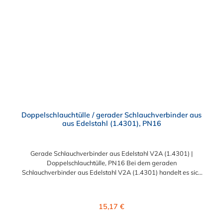
25mm (1"), 30mm, 32mm (1 1/4"), 38mm (1 1/2"), 45mm (1
3/4"), 50mm (2"), 55mm, 75mm (3") und 100mm (4")
Schlauchinnendurchmesser. Diese Schlauchverbinder aus
Edelstahl kommen vorrangig in der Lebensmittelindustrie,
sowie in Schankanlagen u.ä. zum Einsatz.
Doppelschlauchtülle / gerader Schlauchverbinder aus
aus Edelstahl (1.4301), PN16
Gerade Schlauchverbinder aus Edelstahl V2A (1.4301) |
Doppelschlauchtülle, PN16 Bei dem geraden
Schlauchverbinder aus Edelstahl V2A (1.4301) handelt es sich
um eine Doppelschlauchtülle, die medienführende Leitungen /
Schläuche sicher, zuverlässig, schnell und preiswert
miteinander verbinden. Der gerade Edelstahl-
Regulärer Preis:
15,17 €
Schlauchverbinder ist somit ein idealer Verbinder für
Transportleitungen von Wasser, Luft, Öl oder Kraftstoff. Der