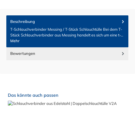
Beschreibung
T-Schlauchverbinder Messing / T-Stück Schlauchtülle Bei dem T-
Stück Schlauchverbinder aus Messing handelt es sich um eine t-…
Mehr
Bewertungen
Produktgalerie überspringen
Das könnte auch passen