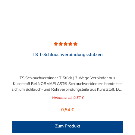
Durchschnittliche Bewertung von 4.9 von 5 Sternen
TS T-Schlauchverbindungsstutzen
TS Schlauchverbinder T-Stück | 3-Wege-Verbinder aus
Kunststoff Bei NORMAPLAST® Schlauchverbindern handelt es
sich um Schlauch- und Rohrverbindungsteile aus Kunststoff. Das
Standardmaterial ist naturfarbenes POM
Varianten ab
0,57 €
(Acetalcopolymerisat), die medienführende Leitungen sicher,
zuverlässig und preiswert miteinander verbinden. Das
Regulärer Preis:
0,54 €
Schlauchverbinder T-Stück ist somit der ideale Verbinder für
Transportleitungen von Wasser, Luft, Öl oder Kraftstoff. Die
Rippung des Schlauchverbinder T-Stück gewährleistet einen
Zum Produkt
sicheren Sitz des Schlauches. Gegebenenfalls kann eine
zusätzliche Sicherung der Verbindungsstelle durch eine