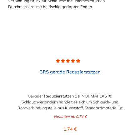
Schlauchinnendurchmesser.
Durchschnittliche Bewertung von 5 von 5 Sternen
GRS gerade Reduzierstutzen
Gerader Reduzierstutzen Bei NORMAPLAST®
Schlauchverbindern handelt es sich um Schlauch- und
Rohrverbindungsteile aus Kunststoff, Standardmaterial ist
naturfarbenes POM (Acetalcopolymerisat), die medienführende
Varianten ab
0,74 €
Leitungen sicher, zuverlässig und preiswert miteinander
verbinden. Sie stellen somit die idealen Verbinder dar für
Regulärer Preis:
1,74 €
Transportleitungen von Wasser, Luft, Öl oder Kraftstoff.
Folgende Schlauchverbindungen können mit dem geraden