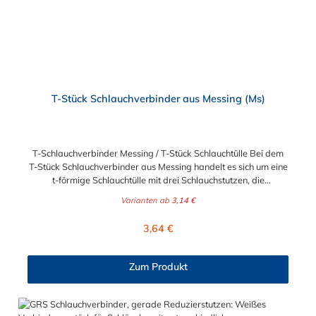
T-Stück Schlauchverbinder aus Messing (Ms)
T-Schlauchverbinder Messing / T-Stück Schlauchtülle Bei dem
T-Stück Schlauchverbinder aus Messing handelt es sich um eine
t-förmige Schlauchtülle mit drei Schlauchstutzen, die
medienführende Leitungen / Schläuche sicher, zuverlässig,
Varianten ab
3,14 €
schnell und preiswert miteinander verbinden. Der T-Stück-
Messing-Schlauchverbinder ist somit ein idealer Verbinder für
Regulärer Preis:
3,64 €
Transportleitungen von Wasser, Luft, Öl oder Kraftstoff. Der
sogenannte Tannenbaum (Rippung) der Stutzen gewährleistet
einen sicheren Halt des Schlauches. Gegebenenfalls kann eine
Zum Produkt
zusätzliche Sicherung der drei Verbindungsstellen durch eine
Schlauchschelle erforderlich sein. Sie erhalten diesen T-
Schlauchverbinder für 5mm, 6mm (1/4"), 8mm (5/16"), 9mm
(3/8"), 13mm (1/2"), 16mm (5/8"), 19mm (3/4") und 25mm (1")