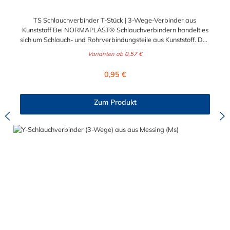
TS Schlauchverbinder T-Stück | 3-Wege-Verbinder aus
Kunststoff Bei NORMAPLAST® Schlauchverbindern handelt es
sich um Schlauch- und Rohrverbindungsteile aus Kunststoff. Das
Standardmaterial ist naturfarbenes POM
Varianten ab
0,57 €
(Acetalcopolymerisat), die medienführende Leitungen sicher,
zuverlässig und preiswert miteinander verbinden. Das
Regulärer Preis:
0,95 €
Schlauchverbinder T-Stück ist somit der ideale Verbinder für
Transportleitungen von Wasser, Luft, Öl oder Kraftstoff. Die
Rippung des Schlauchverbinder T-Stück gewährleistet einen
Zum Produkt
sicheren Sitz des Schlauches. Gegebenenfalls kann eine
zusätzliche Sicherung der Verbindungsstelle durch eine
Schlauchschelle erforderlich sein. Das Schlauchverbinder T-
Stück findet Anwendung im Automobilbau sowie in fast allen
Industriebereichen.