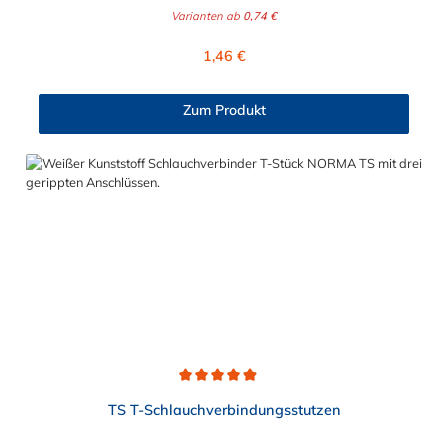
naturfarbenes POM (Acetalcopolymerisat), die medienführende
Varianten ab
0,74 €
Leitungen sicher, zuverlässig und preiswert miteinander
verbinden. Sie stellen somit die idealen Verbinder dar für
Regulärer Preis:
1,46 €
Transportleitungen von Wasser, Luft, Öl oder Kraftstoff.
Folgende Schlauchverbindungen können mit dem geraden
Reduzierstutzen hergestellt werden: 4 mm - 3 mm 5 mm - 4 mm
Zum Produkt
6 mm - 4 mm 8 mm - 4 mm 8 mm - 6 mm 10 mm - 6 mm 10 mm
- 8 mm 12 mm - 8 mm 12 mm - 10 mm Die Rippung der
Stutzen gewährleistet einen sicheren Sitz des Schlauches.
Gegebenenfalls kann eine zusätzliche Sicherung der
Verbindungsstelle durch eine Schlauchschelle erforderlich sein.
Schlauchverbinder finden Anwendung im Automobilbau sowie
in fast allen Industriebereichen.
Durchschnittliche Bewertung von 4.9 von 5 Sternen
TS T-Schlauchverbindungsstutzen