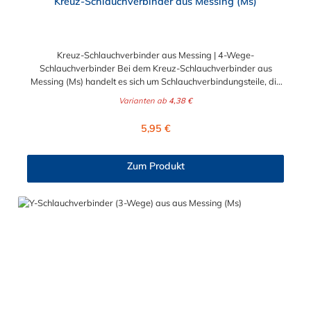
Kreuz-Schlauchverbinder aus Messing (Ms)
Kreuz-Schlauchverbinder aus Messing | 4-Wege-
Schlauchverbinder Bei dem Kreuz-Schlauchverbinder aus
Messing (Ms) handelt es sich um Schlauchverbindungsteile, die
medienführende Leitungen sicher, zuverlässig und preiswert
Varianten ab
4,38 €
miteinander verbinden. Die Kreuzverbinder aus Messing sind
eine ideale Verbindung für Transportleitungen von Wasser, Luft,
Regulärer Preis:
5,95 €
Öl oder Kraftstoff. Der Tannenbaum am Schlauchstutzen der
Kreuz-Schlauchverbinder gewährleistet einen sicheren Halt des
Schlauches auf dem Stutzen. Wir empfehlen dennoch eine
Zum Produkt
zusätzliche Befestigung durch eine Schlauchschelle. Sie erhalten
diesen Messing-Schlauchverbinder für 5mm, 6mm (1/4"), 8mm
(5/16"), 9mm (3/8") und 13mm (1/2")
Schlauchinnendurchmesser.