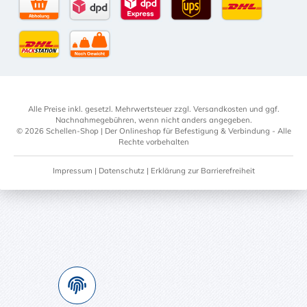
Selbstabholung
DPD Standardversand
DPD Expressversand - 12 Uhr
UPS Standard International
DHL Standardv
DHL-Versand an Packstation
per Spedition
Alle Preise inkl. gesetzl. Mehrwertsteuer zzgl.
Versandkosten
und ggf.
Nachnahmegebühren, wenn nicht anders angegeben.
© 2026 Schellen-Shop | Der Onlineshop für Befestigung & Verbindung - Alle
Rechte vorbehalten
Impressum
|
Datenschutz
|
Erklärung zur Barrierefreiheit