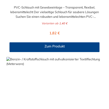
PVC-Schlauch mit Gewebeeinlage – Transparent, flexibel,
lebensmittelecht Der vielseitige Schlauch für saubere Lösungen
Suchen Sie einen robusten und lebensmittelechten PVC-
Schlauch für vielfältige Anwendungen in Haushalt, Industrie
Varianten ab
1,40 €
oder Gastronomie? Unser transparenter PVC-Schlauch mit
Gewebeeinlage erfüllt höchste Anforderungen – und das als
Regulärer Preis:
1,82 €
Meterware für maximale Flexibilität. Geprüfte Qualität für
sensible Anwendungen Dieser Druckschlauch besteht aus einer
Innenseele und Außendecke aus PVC sowie einer
Zum Produkt
stabilisierenden Textil-Gewebeeinlage. Er wird TÜV-geprüft
und LABS-frei produziert. In der transparenten und
leuchtgrünen Variante ist er zusätzlich lebensmittelecht gemäß
Verordnung (EG) 1935/2004 und (EU) 10/2011 (Simulanzien A,
B, C). Nur der Typ transparent erfüllt darüber hinaus KTW-C
sowie FDA 175.300. Verfügbare Schlauchinnendurchmesser: 4
mm 6 mm 9 mm 13 mm 16 mm 19 mm 25 mm Für Wasser,
Getränke & mehr – sicher und zuverlässig Der Schlauch ist für
eine Vielzahl von Medien geeignet: Wasser, Trinkwasser,
Druckluft, Argon, sowie Getränke wie Wein, Fruchtsaft,
Limonade, Mineralwasser, Süßmost und alkoholische Getränke
bis 15 Vol.-%. Nicht geeignet ist er für fetthaltige Medien oder
Bier in Schankanlagen. Bei Getränken sollte +40 °C nicht
überschritten werden – eine Geschmacksprobe wird empfohlen.