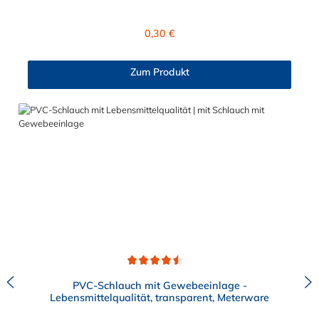
Druckloses Durchleiten von Flüssigkeiten und Gasen wie
Wasser, Trinkwasser, Argon, Wein, Fruchtsaft, Limonade,
Regulärer Preis:
0,30 €
Mineralwasser, Süßmost und alkoholische Getränke bis 15
Vol% Alkoholgehalt (nicht für Bier in Schankanlagen und
fetthaltige Produkte!). Die durchfließenden Lebensmittel sollten
Zum Produkt
+40°C nicht überschreiten. Eine Geschmacksprobe ist ratsam.
Bei der Durchleitung von Lebensmitteln und Trinkwasser ist der
Schlauch vor dem Ersteinsatz unbedingt sorgfältig zu reinigen
Durchschnittliche Bewertung von 4.5 von 5 Sternen
PVC-Schlauch mit Gewebeeinlage -
Lebensmittelqualität, transparent, Meterware