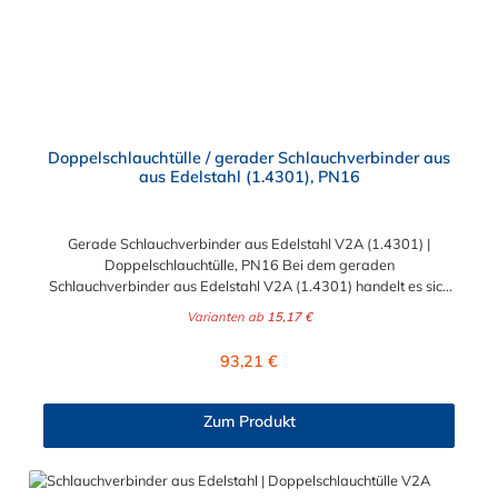
Doppelschlauchtülle / gerader Schlauchverbinder aus
aus Edelstahl (1.4301), PN16
Gerade Schlauchverbinder aus Edelstahl V2A (1.4301) |
Doppelschlauchtülle, PN16 Bei dem geraden
Schlauchverbinder aus Edelstahl V2A (1.4301) handelt es sich
um eine Doppelschlauchtülle, die medienführende Leitungen /
Varianten ab
15,17 €
Schläuche sicher, zuverlässig, schnell und preiswert
miteinander verbinden. Der gerade Edelstahl-
Regulärer Preis:
93,21 €
Schlauchverbinder ist somit ein idealer Verbinder für
Transportleitungen von Wasser, Luft, Öl oder Kraftstoff. Der
sogenannte Tannenbaum (Rippung) der Stutzen gewährleistet
Zum Produkt
einen sicheren Halt des Schlauches. Gegebenenfalls kann eine
zusätzliche Sicherung der Verbindungsstelle durch eine
Schlauchschelle erforderlich sein. Sie erhalten diesen geraden
Edelstahl-Schlauchverbinder für 13mm (1/2"), 19mm (3/4"),