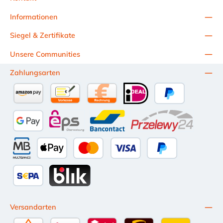
Informationen
Siegel & Zertifikate
Unsere Communities
Zahlungsarten
Amazon Pay
Vorkasse per Überweisung
Kauf auf Rechnung (10 Tage Netto)
iDEAL
PayPal
Google Pay
eps
Bancontact
Przelewy24
Multibanco
Apple Pay
Kredit- oder Debitkarte
Später Bezahlen
SEPA Lastschrift
BLIK
Versandarten