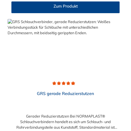
sogenannte Tannenbaum (Rippung) der Stutzen gewährleistet
Zum Produkt
einen sicheren Halt des Schlauches. Gegebenenfalls kann eine
zusätzliche Sicherung der Verbindungsstelle durch eine
Schlauchschelle erforderlich sein. Sie erhalten diesen geraden
Edelstahl-Schlauchverbinder für 13mm (1/2"), 19mm (3/4"),
25mm (1"), 30mm, 32mm (1 1/4"), 38mm (1 1/2"), 45mm (1
3/4"), 50mm (2"), 55mm, 75mm (3") und 100mm (4")
Schlauchinnendurchmesser. Diese Schlauchverbinder aus
Edelstahl kommen vorrangig in der Lebensmittelindustrie,
sowie in Schankanlagen u.ä. zum Einsatz.
Durchschnittliche Bewertung von 5 von 5 Sternen
GRS gerade Reduzierstutzen
Gerader Reduzierstutzen Bei NORMAPLAST®
Schlauchverbindern handelt es sich um Schlauch- und
Rohrverbindungsteile aus Kunststoff, Standardmaterial ist