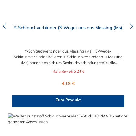
Y-Schlauchverbinder (3-Wege) aus aus Messing (Ms)
Y-Schlauchverbinder aus Messing (Ms) | 3-Wege-
Schlauchverbinder Bei dem Y-Schlauchverbinder aus Messing
(Ms) handelt es sich um Schlauchverbindungsteile, die
medienführende Leitungen sicher, zuverlässig und preiswert
Varianten ab
3,14 €
miteinander verbinden. Die Y-Verbinder aus Messing sind eine
ideale Verbindung für Transportleitungen von Wasser, Luft, Öl
Regulärer Preis:
4,19 €
oder Kraftstoff. Der Tannenbaum am Schlauchstutzen der Y-
Schlauchverbinder gewährleistet einen sicheren Halt des
Schlauches auf dem Stutzen. Wir empfehlen dennoch eine
Zum Produkt
zusätzliche Befestigung durch eine Schlauchschelle. Diese Y-
Schlauchverbinder aus Messing kommen vorrangig in der
Lebensmittelindustrie, sowie in Schankanlagen u.ä. zum
Einsatz.