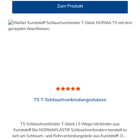
Reduzierstutzen hergestellt werden: 4 mm - 3 mm 5 mm - 4 mm
Zum Produkt
6 mm - 4 mm 8 mm - 4 mm 8 mm - 6 mm 10 mm - 6 mm 10 mm
- 8 mm 12 mm - 8 mm 12 mm - 10 mm Die Rippung der
Stutzen gewährleistet einen sicheren Sitz des Schlauches.
Gegebenenfalls kann eine zusätzliche Sicherung der
Verbindungsstelle durch eine Schlauchschelle erforderlich sein.
Schlauchverbinder finden Anwendung im Automobilbau sowie
in fast allen Industriebereichen.
Durchschnittliche Bewertung von 4.9 von 5 Sternen
TS T-Schlauchverbindungsstutzen
TS Schlauchverbinder T-Stück | 3-Wege-Verbinder aus
Kunststoff Bei NORMAPLAST® Schlauchverbindern handelt es
sich um Schlauch- und Rohrverbindungsteile aus Kunststoff. Das