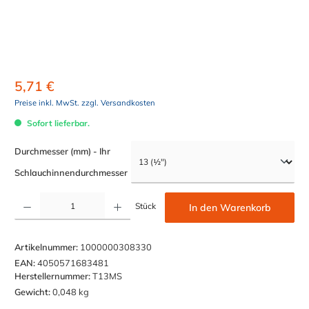
5,71 €
Preise inkl. MwSt. zzgl. Versandkosten
Sofort lieferbar.
Durchmesser (mm) - Ihr
auswählen
Schlauchinnendurchmesser
Produkt Anzahl: Gib den gewünschten Wert ein oder benutze die Schaltflächen um die Anzahl z
Stück
In den Warenkorb
Artikelnummer:
1000000308330
EAN:
4050571683481
Herstellernummer:
T13MS
Gewicht:
0,048 kg