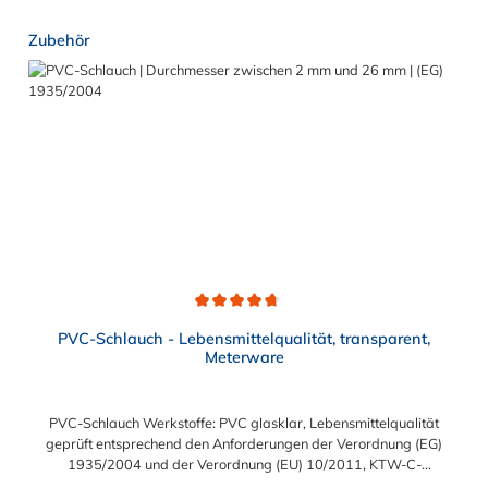
Schlauchschelle erforderlich sein. Das Schlauchverbinder T-
Produktgalerie überspringen
Zubehör
Stück findet Anwendung im Automobilbau sowie in fast allen
Industriebereichen.
Durchschnittliche Bewertung von 4.7 von 5 Sternen
PVC-Schlauch - Lebensmittelqualität, transparent,
Meterware
PVC-Schlauch Werkstoffe: PVC glasklar, Lebensmittelqualität
geprüft entsprechend den Anforderungen der Verordnung (EG)
1935/2004 und der Verordnung (EU) 10/2011, KTW-C-
geprüft, TÜV-geprüft, LABS-freie Produktion Einsatzbereich: