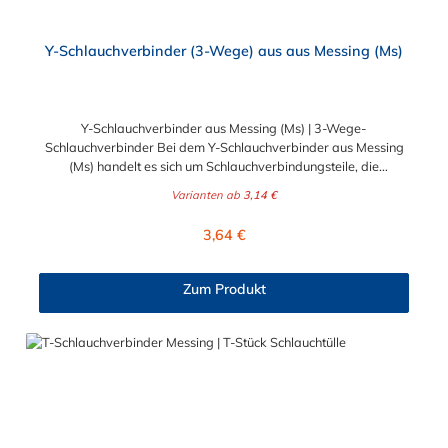
Y-Schlauchverbinder (3-Wege) aus aus Messing (Ms)
Y-Schlauchverbinder aus Messing (Ms) | 3-Wege-
Schlauchverbinder Bei dem Y-Schlauchverbinder aus Messing
(Ms) handelt es sich um Schlauchverbindungsteile, die
medienführende Leitungen sicher, zuverlässig und preiswert
Varianten ab
3,14 €
miteinander verbinden. Die Y-Verbinder aus Messing sind eine
ideale Verbindung für Transportleitungen von Wasser, Luft, Öl
Regulärer Preis:
3,64 €
oder Kraftstoff. Der Tannenbaum am Schlauchstutzen der Y-
Schlauchverbinder gewährleistet einen sicheren Halt des
Schlauches auf dem Stutzen. Wir empfehlen dennoch eine
Zum Produkt
zusätzliche Befestigung durch eine Schlauchschelle. Diese Y-
Schlauchverbinder aus Messing kommen vorrangig in der
Lebensmittelindustrie, sowie in Schankanlagen u.ä. zum
Einsatz.