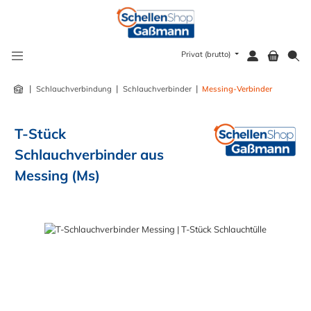
alt springen
Privat (brutto)
|
|
|
Schlauchverbindung
Schlauchverbinder
Messing-Verbinder
T-Stück
Schlauchverbinder aus
Messing (Ms)
Bildergalerie überspringen