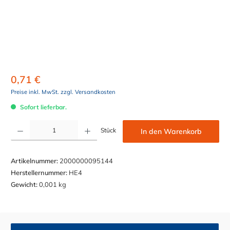
0,71 €
Preise inkl. MwSt. zzgl. Versandkosten
Sofort lieferbar.
Produkt Anzahl: Gib den gewünschten Wert ein oder benutze die Schaltflächen um die Anzahl z
Stück
In den Warenkorb
Artikelnummer:
2000000095144
Herstellernummer:
HE4
Gewicht:
0,001 kg