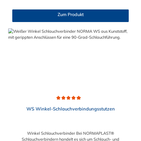
Öl oder Kraftstoff. Die Rippung der Stutzen gewährleistet einen
sicheren Sitz des Schlauches. Gegebenenfalls kann eine
Zum Produkt
zusätzliche Sicherung der Verbindungsstelle durch eine
Schlauchschelle erforderlich sein. Schlauchverbinder finden
Anwendung im Automobilbau sowie in fast allen
Industriebereichen.
Durchschnittliche Bewertung von 5 von 5 Sternen
WS Winkel-Schlauchverbindungsstutzen
Winkel Schlauchverbinder Bei NORMAPLAST®
Schlauchverbindern handelt es sich um Schlauch- und