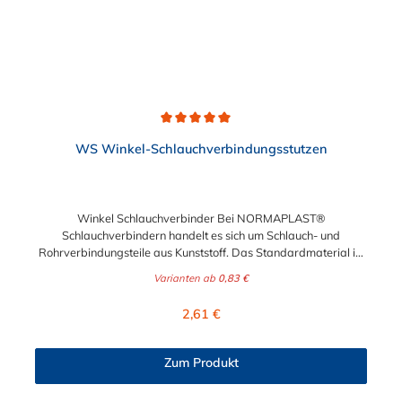
Durchschnittliche Bewertung von 5 von 5 Sternen
WS Winkel-Schlauchverbindungsstutzen
Winkel Schlauchverbinder Bei NORMAPLAST®
Schlauchverbindern handelt es sich um Schlauch- und
Rohrverbindungsteile aus Kunststoff. Das Standardmaterial ist
naturfarbenes POM (Acetalcopolymerisat), die medienführende
Varianten ab
0,83 €
Leitungen sicher, zuverlässig und preiswert miteinander
verbinden. Die Winkel Schlauchverbinder stellen somit die
Regulärer Preis:
2,61 €
idealen Verbinder dar für Transportleitungen von Wasser, Luft,
Öl oder Kraftstoff. Die Rippung der Stutzen gewährleistet einen
sicheren Sitz des Schlauches. Gegebenenfalls kann eine
Zum Produkt
zusätzliche Sicherung der Verbindungsstelle durch eine
Schlauchschelle erforderlich sein. Schlauchverbinder finden