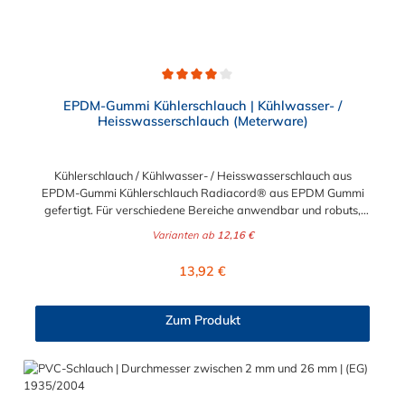
Durchschnittliche Bewertung von 4 von 5 Sternen
EPDM-Gummi Kühlerschlauch | Kühlwasser- /
Heisswasserschlauch (Meterware)
Kühlerschlauch / Kühlwasser- / Heisswasserschlauch aus
EPDM-Gummi Kühlerschlauch Radiacord® aus EPDM Gummi
gefertigt. Für verschiedene Bereiche anwendbar und robuts,
beispielsweise als Kühlwasserschlauch, Heisswasserschlauch,
Varianten ab
12,16 €
Radiatorschlauch. Der Kühlerschlauch ist Meterware und somit
individuell lieferbar. Beständig gegen eine Vielzahl von Frost-
Regulärer Preis:
13,92 €
und Korrosionsschutzmittel. Werkstoffe des
Kühlerschlauch:Seele: EPDM, schwarz, glatt, Decke: EPDM,
schwarz, glatt, ab DN 28 stoffgemustert, hitze-, alterungs- und
Zum Produkt
witterungsbeständig in Anlehnung an DIN
73411Temperaturbereich:-40°C bis +125°C (Innen-Ø > 50mm:
-40°C bis +100°C), kurzzeitig bis +140°CBetriebsdruck:6 bar,
Berstdruck: 18 bar (Innen-Ø > 50 mm: 3 bar, Berstdruck: 9 bar)