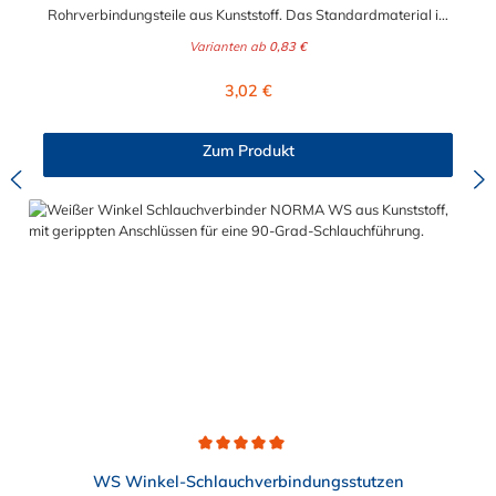
Rohrverbindungsteile aus Kunststoff. Das Standardmaterial ist
naturfarbenes POM (Acetalcopolymerisat), die medienführende
Varianten ab
0,83 €
Leitungen sicher, zuverlässig und preiswert miteinander
verbinden. Die Winkel Schlauchverbinder stellen somit die
Regulärer Preis:
3,02 €
idealen Verbinder dar für Transportleitungen von Wasser, Luft,
Öl oder Kraftstoff. Die Rippung der Stutzen gewährleistet einen
sicheren Sitz des Schlauches. Gegebenenfalls kann eine
Zum Produkt
zusätzliche Sicherung der Verbindungsstelle durch eine
Schlauchschelle erforderlich sein. Schlauchverbinder finden
Anwendung im Automobilbau sowie in fast allen
Industriebereichen.
Durchschnittliche Bewertung von 5 von 5 Sternen
WS Winkel-Schlauchverbindungsstutzen