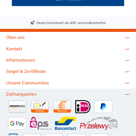
+40°C nicht überschreiten. Eine Geschmacksprobe ist ratsam.
Bei der Durchleitung von Lebensmitteln und Trinkwasser ist der
Schlauch vor dem Ersteinsatz unbedingt sorgfältig zu reinigen
Deutschlandweit ab 40€ versandkostenfrei
Über uns
Kontakt
Informationen
Siegel & Zertifikate
Unsere Communities
Zahlungsarten
Amazon Pay
Vorkasse per Überweisung
Kauf auf Rechnung (10 Tage Netto)
iDEAL
PayPal
Google Pay
eps
Bancontact
Przelewy24