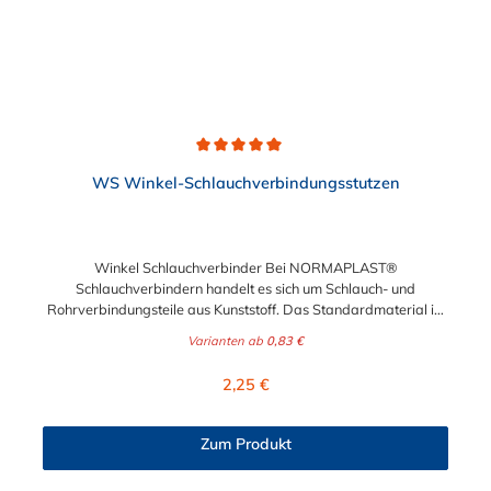
Durchschnittliche Bewertung von 5 von 5 Sternen
WS Winkel-Schlauchverbindungsstutzen
Winkel Schlauchverbinder Bei NORMAPLAST®
Schlauchverbindern handelt es sich um Schlauch- und
Rohrverbindungsteile aus Kunststoff. Das Standardmaterial ist
naturfarbenes POM (Acetalcopolymerisat), die medienführende
Varianten ab
0,83 €
Leitungen sicher, zuverlässig und preiswert miteinander
verbinden. Die Winkel Schlauchverbinder stellen somit die
Regulärer Preis:
2,25 €
idealen Verbinder dar für Transportleitungen von Wasser, Luft,
Öl oder Kraftstoff. Die Rippung der Stutzen gewährleistet einen
sicheren Sitz des Schlauches. Gegebenenfalls kann eine
Zum Produkt
zusätzliche Sicherung der Verbindungsstelle durch eine
Schlauchschelle erforderlich sein. Schlauchverbinder finden