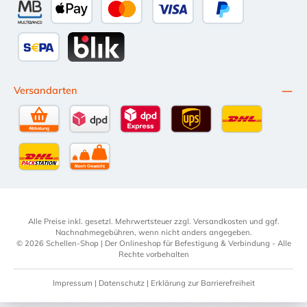
Multibanco
Apple Pay
Kredit- oder Debitkarte
Später Bezahlen
SEPA Lastschrift
BLIK
Versandarten
Selbstabholung
DPD Standardversand
DPD Expressversand - 12 Uhr
UPS Standard International
DHL Standardv
DHL-Versand an Packstation
per Spedition
Alle Preise inkl. gesetzl. Mehrwertsteuer zzgl.
Versandkosten
und ggf.
Nachnahmegebühren, wenn nicht anders angegeben.
© 2026 Schellen-Shop | Der Onlineshop für Befestigung & Verbindung - Alle
Rechte vorbehalten
Impressum
|
Datenschutz
|
Erklärung zur Barrierefreiheit