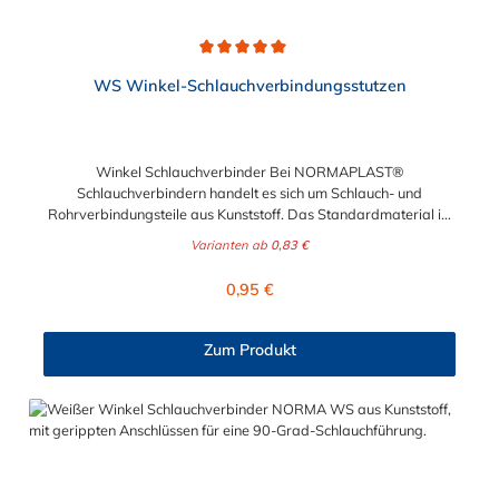
Durchschnittliche Bewertung von 5 von 5 Sternen
WS Winkel-Schlauchverbindungsstutzen
Winkel Schlauchverbinder Bei NORMAPLAST®
Schlauchverbindern handelt es sich um Schlauch- und
Rohrverbindungsteile aus Kunststoff. Das Standardmaterial ist
naturfarbenes POM (Acetalcopolymerisat), die medienführende
Varianten ab
0,83 €
Leitungen sicher, zuverlässig und preiswert miteinander
verbinden. Die Winkel Schlauchverbinder stellen somit die
Regulärer Preis:
0,95 €
idealen Verbinder dar für Transportleitungen von Wasser, Luft,
Öl oder Kraftstoff. Die Rippung der Stutzen gewährleistet einen
sicheren Sitz des Schlauches. Gegebenenfalls kann eine
Zum Produkt
zusätzliche Sicherung der Verbindungsstelle durch eine
Schlauchschelle erforderlich sein. Schlauchverbinder finden
Anwendung im Automobilbau sowie in fast allen
Industriebereichen.