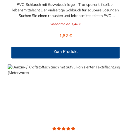
PVC-Schlauch mit Gewebeeinlage – Transparent, flexibel,
lebensmittelecht Der vielseitige Schlauch für saubere Lösungen
Suchen Sie einen robusten und lebensmittelechten PVC-
Schlauch für vielfältige Anwendungen in Haushalt, Industrie
Varianten ab
1,40 €
oder Gastronomie? Unser transparenter PVC-Schlauch mit
Gewebeeinlage erfüllt höchste Anforderungen – und das als
Regulärer Preis:
1,82 €
Meterware für maximale Flexibilität. Geprüfte Qualität für
sensible Anwendungen Dieser Druckschlauch besteht aus einer
Innenseele und Außendecke aus PVC sowie einer
Zum Produkt
stabilisierenden Textil-Gewebeeinlage. Er wird TÜV-geprüft
und LABS-frei produziert. In der transparenten und
leuchtgrünen Variante ist er zusätzlich lebensmittelecht gemäß
Verordnung (EG) 1935/2004 und (EU) 10/2011 (Simulanzien A,
B, C). Nur der Typ transparent erfüllt darüber hinaus KTW-C
sowie FDA 175.300. Verfügbare Schlauchinnendurchmesser: 4
mm 6 mm 9 mm 13 mm 16 mm 19 mm 25 mm Für Wasser,
Getränke & mehr – sicher und zuverlässig Der Schlauch ist für
eine Vielzahl von Medien geeignet: Wasser, Trinkwasser,
Druckluft, Argon, sowie Getränke wie Wein, Fruchtsaft,
Limonade, Mineralwasser, Süßmost und alkoholische Getränke
bis 15 Vol.-%. Nicht geeignet ist er für fetthaltige Medien oder
Bier in Schankanlagen. Bei Getränken sollte +40 °C nicht
überschritten werden – eine Geschmacksprobe wird empfohlen.