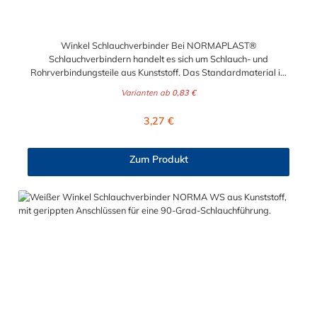
Winkel Schlauchverbinder Bei NORMAPLAST®
Schlauchverbindern handelt es sich um Schlauch- und
Rohrverbindungsteile aus Kunststoff. Das Standardmaterial ist
naturfarbenes POM (Acetalcopolymerisat), die medienführende
Varianten ab
0,83 €
Leitungen sicher, zuverlässig und preiswert miteinander
verbinden. Die Winkel Schlauchverbinder stellen somit die
Regulärer Preis:
3,27 €
idealen Verbinder dar für Transportleitungen von Wasser, Luft,
Öl oder Kraftstoff. Die Rippung der Stutzen gewährleistet einen
sicheren Sitz des Schlauches. Gegebenenfalls kann eine
Zum Produkt
zusätzliche Sicherung der Verbindungsstelle durch eine
Schlauchschelle erforderlich sein. Schlauchverbinder finden
Anwendung im Automobilbau sowie in fast allen
Industriebereichen.