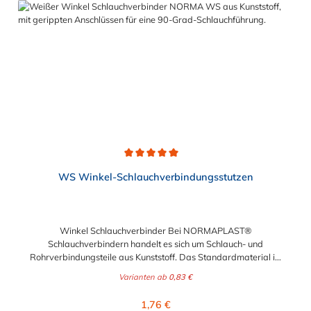
Anwendung im Automobilbau sowie in fast allen
Industriebereichen.
Durchschnittliche Bewertung von 5 von 5 Sternen
WS Winkel-Schlauchverbindungsstutzen
Winkel Schlauchverbinder Bei NORMAPLAST®
Schlauchverbindern handelt es sich um Schlauch- und
Rohrverbindungsteile aus Kunststoff. Das Standardmaterial ist
naturfarbenes POM (Acetalcopolymerisat), die medienführende
Varianten ab
0,83 €
Leitungen sicher, zuverlässig und preiswert miteinander
verbinden. Die Winkel Schlauchverbinder stellen somit die
Regulärer Preis:
1,76 €
idealen Verbinder dar für Transportleitungen von Wasser, Luft,