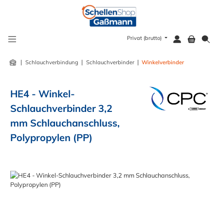
alt springen
Privat (brutto)
|
|
|
Schlauchverbindung
Schlauchverbinder
Winkelverbinder
HE4 - Winkel-
Schlauchverbinder 3,2
mm Schlauchanschluss,
Polypropylen (PP)
Bildergalerie überspringen