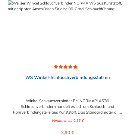
Anwendung im Automobilbau sowie in fast allen
Industriebereichen.
Durchschnittliche Bewertung von 5 von 5 Sternen
WS Winkel-Schlauchverbindungsstutzen
Winkel Schlauchverbinder Bei NORMAPLAST®
Schlauchverbindern handelt es sich um Schlauch- und
Rohrverbindungsteile aus Kunststoff. Das Standardmaterial ist
naturfarbenes POM (Acetalcopolymerisat), die medienführende
Varianten ab
0,83 €
Leitungen sicher, zuverlässig und preiswert miteinander
verbinden. Die Winkel Schlauchverbinder stellen somit die
Regulärer Preis:
3,90 €
idealen Verbinder dar für Transportleitungen von Wasser, Luft,