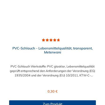
Durchschnittliche Bewertung von 4.7 von 5 Sternen
PVC-Schlauch - Lebensmittelqualität, transparent,
Meterware
PVC-Schlauch Werkstoffe: PVC glasklar, Lebensmittelqualität
geprüft entsprechend den Anforderungen der Verordnung (EG)
1935/2004 und der Verordnung (EU) 10/2011, KTW-C-
geprüft, TÜV-geprüft, LABS-freie Produktion Einsatzbereich:
Druckloses Durchleiten von Flüssigkeiten und Gasen wie
Wasser, Trinkwasser, Argon, Wein, Fruchtsaft, Limonade,
Regulärer Preis:
0,30 €
Mineralwasser, Süßmost und alkoholische Getränke bis 15
Vol% Alkoholgehalt (nicht für Bier in Schankanlagen und
fetthaltige Produkte!). Die durchfließenden Lebensmittel sollten
Zum Produkt