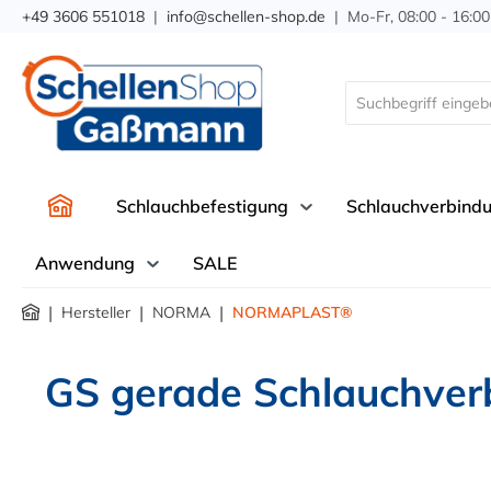
+49 3606 551018
|
info@schellen-shop.de
| Mo-Fr, 08:00 - 16:00
springen
Zur Hauptnavigation springen
Schlauchbefestigung
Schlauchverbind
Anwendung
SALE
|
|
|
Hersteller
NORMA
NORMAPLAST®
GS gerade Schlauchver