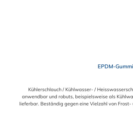
Durchschnittliche Bewertung von 4 von 5 Sternen
EPDM-Gummi K
Kühlerschlauch / Kühlwasser- / Heisswassers
anwendbar und robuts, beispielsweise als Kühlwas
lieferbar. Beständig gegen eine Vielzahl von Frost
glatt, ab DN 28 stoffgemustert, hitze-, alteru
-40°C bis +100°C), kurzzeitig b