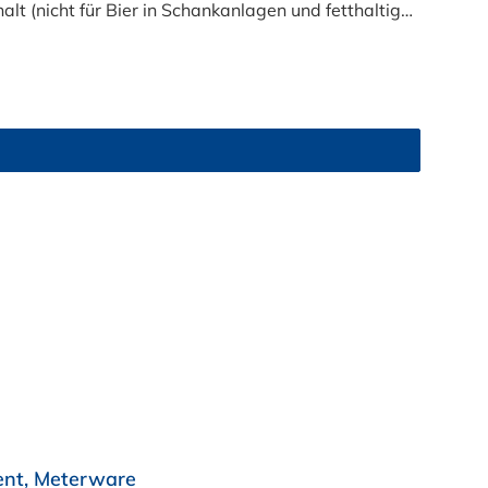
t (nicht für Bier in Schankanlagen und fetthaltige
atsam. Bei der Durchleitung von Lebensmitteln und
zu reinigen
ent, Meterware