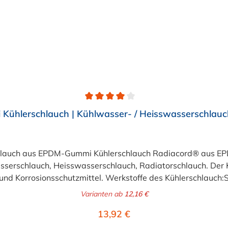
ühlerschlauch | Kühlwasser- / Heisswasserschlauc
chlauch aus EPDM-Gummi Kühlerschlauch Radiacord® aus EPD
serschlauch, Heisswasserschlauch, Radiatorschlauch. Der K
- und Korrosionsschutzmittel. Werkstoffe des Kühlerschlauch
ngs- und witterungsbeständig in Anlehnung an DIN 73411Temp
Varianten ab
12,16 €
is +140°CBetriebsdruck:6 bar, Berstdruck: 18 bar (Innen-Ø > 
Regulärer Preis:
13,92 €