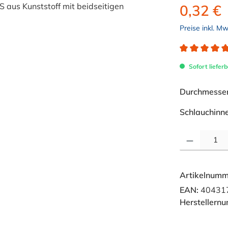
0,32 €
Preise inkl. M
Durchschnitt
Sofort lieferb
Durchmesser 
Schlauchinn
Produkt Anzahl: 
Artikelnumm
EAN:
40431
Herstellern