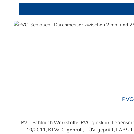
Durchschnittliche Bewertung von 4.7 von 5 Sternen
PVC-
PVC-Schlauch Werkstoffe: PVC glasklar, Lebensmittelqualität geprüft entsprechend den Anforderungen der Verordnung (EG) 1935/2004 und der Verordnung (EU)
10/2011, KTW-C-geprüft, TÜV-geprüft, LABS-freie Produktion Einsatzbereich: Druckloses Durchl