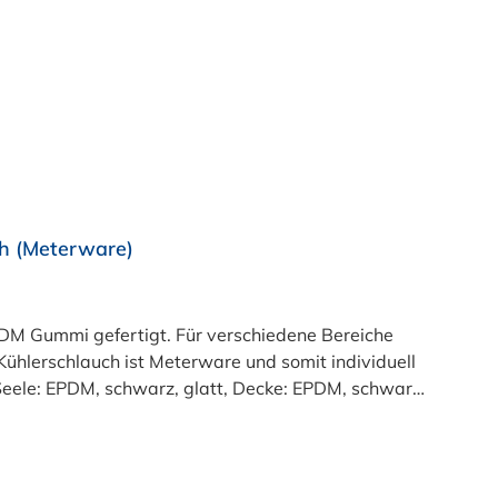
h (Meterware)
M Gummi gefertigt. Für verschiedene Bereiche
ühlerschlauch ist Meterware und somit individuell
:Seele: EPDM, schwarz, glatt, Decke: EPDM, schwarz,
eraturbereich:-40°C bis +125°C (Innen-Ø > 50mm:
50 mm: 3 bar, Berstdruck: 9 bar)