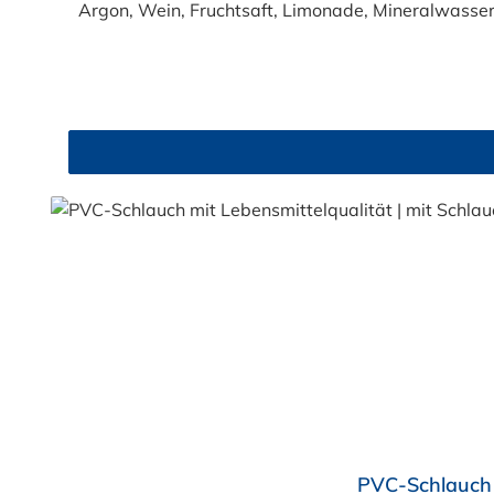
Argon, Wein, Fruchtsaft, Limonade, Mineralwasser,
Produkte!). Die durchfließenden Lebensmittel sol
Trinkwasse
Durchschnittliche Bewertung von 4.5 von 5 Sternen
PVC-Schlauch 