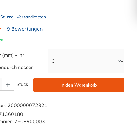
wSt. zzgl. Versandkosten
9 Bewertungen
liche Bewertung von 5 von 5 Sternen
ar.
(mm) - Ihr
auswählen
endurchmesser
Gib den gewünschten Wert ein oder benutze die Schaltflächen um die Anzahl zu e
Stück
In den Warenkorb
er:
2000000072821
71360180
ummer:
7508900003