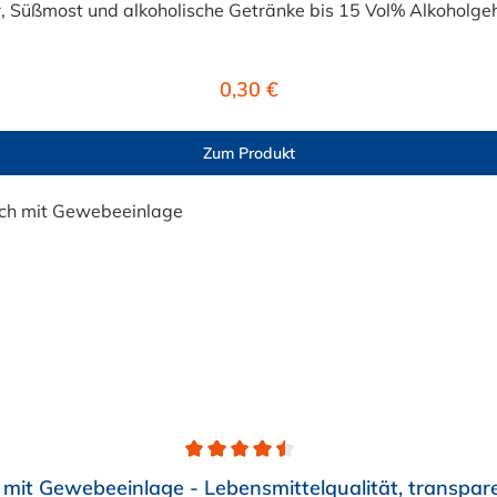
 Süßmost und alkoholische Getränke bis 15 Vol% Alkoholgehal
lten +40°C nicht überschreiten. Eine Geschmacksprobe ist r
r ist der Schlauch vor dem Ersteinsatz unbedingt sorgfältig 
Regulärer Preis:
0,30 €
Zum Produkt
mit Gewebeeinlage - Lebensmittelqualität, transpar