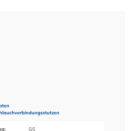
aten
hlauchverbindungsstutzen
ng:
GS