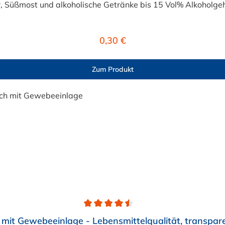
 Süßmost und alkoholische Getränke bis 15 Vol% Alkoholgehal
lten +40°C nicht überschreiten. Eine Geschmacksprobe ist r
r ist der Schlauch vor dem Ersteinsatz unbedingt sorgfältig 
Regulärer Preis:
0,30 €
Zum Produkt
mit Gewebeeinlage - Lebensmittelqualität, transpar