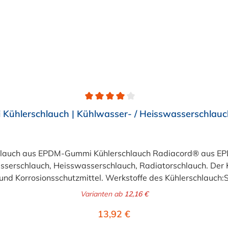
ühlerschlauch | Kühlwasser- / Heisswasserschlauc
chlauch aus EPDM-Gummi Kühlerschlauch Radiacord® aus EPD
serschlauch, Heisswasserschlauch, Radiatorschlauch. Der K
- und Korrosionsschutzmittel. Werkstoffe des Kühlerschlauch
ngs- und witterungsbeständig in Anlehnung an DIN 73411Temp
Varianten ab
12,16 €
is +140°CBetriebsdruck:6 bar, Berstdruck: 18 bar (Innen-Ø > 
Regulärer Preis:
13,92 €