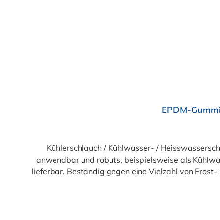
Durchschnittliche Bewertung von 4 von 5 Sternen
EPDM-Gummi K
Kühlerschlauch / Kühlwasser- / Heisswassers
anwendbar und robuts, beispielsweise als Kühlwas
lieferbar. Beständig gegen eine Vielzahl von Frost
glatt, ab DN 28 stoffgemustert, hitze-, alteru
-40°C bis +100°C), kurzzeitig b