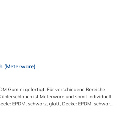
h (Meterware)
M Gummi gefertigt. Für verschiedene Bereiche
ühlerschlauch ist Meterware und somit individuell
:Seele: EPDM, schwarz, glatt, Decke: EPDM, schwarz,
eraturbereich:-40°C bis +125°C (Innen-Ø > 50mm:
50 mm: 3 bar, Berstdruck: 9 bar)