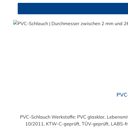
Durchschnittliche Bewertung von 4.7 von 5 Sternen
PVC-
PVC-Schlauch Werkstoffe: PVC glasklar, Lebensmittelqualität geprüft entsprechend den Anforderungen der Verordnung (EG) 1935/2004 und der Verordnung (EU)
10/2011, KTW-C-geprüft, TÜV-geprüft, LABS-freie Produktion Einsatzbereich: Druckloses Durchl