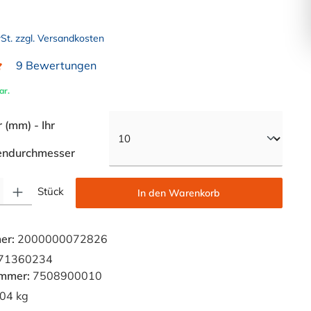
wSt. zzgl. Versandkosten
9 Bewertungen
liche Bewertung von 5 von 5 Sternen
ar.
(mm) - Ihr
auswählen
endurchmesser
Gib den gewünschten Wert ein oder benutze die Schaltflächen um die Anzahl zu e
Stück
In den Warenkorb
er:
2000000072826
71360234
ummer:
7508900010
04 kg