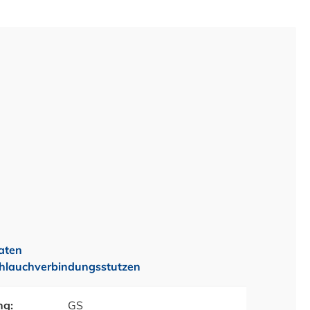
aten
hlauchverbindungsstutzen
ng:
GS