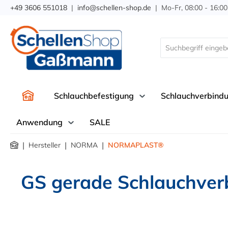
+49 3606 551018
|
info@schellen-shop.de
| Mo-Fr, 08:00 - 16:00
springen
Zur Hauptnavigation springen
Schlauchbefestigung
Schlauchverbind
Anwendung
SALE
|
|
|
Hersteller
NORMA
NORMAPLAST®
GS gerade Schlauchver