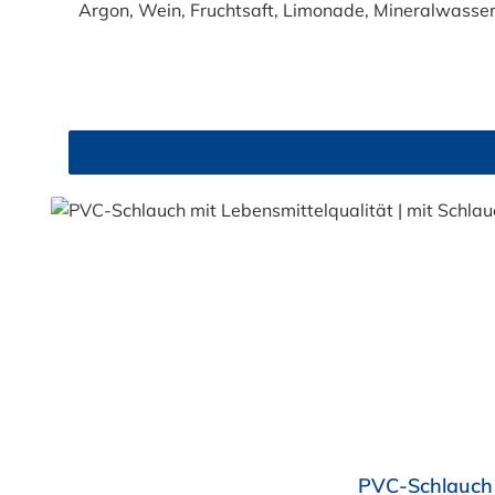
Argon, Wein, Fruchtsaft, Limonade, Mineralwasser,
Produkte!). Die durchfließenden Lebensmittel sol
Trinkwasse
Durchschnittliche Bewertung von 4.5 von 5 Sternen
PVC-Schlauch 