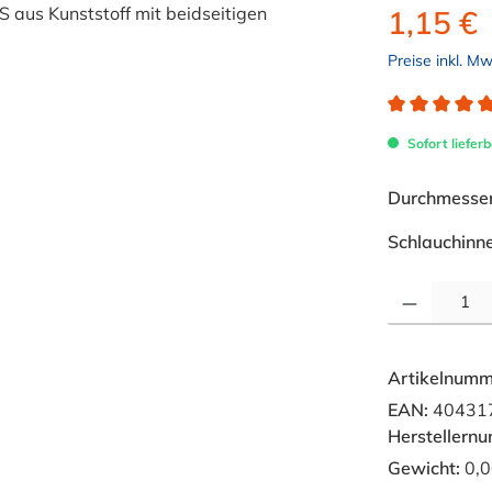
1,15 €
Preise inkl. M
Durchschnitt
Sofort lieferb
Durchmesser 
Schlauchinn
Produkt Anzahl: 
Artikelnumm
EAN:
40431
Herstellern
Gewicht:
0,0