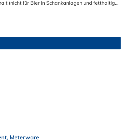
t (nicht für Bier in Schankanlagen und fetthaltige
atsam. Bei der Durchleitung von Lebensmitteln und
zu reinigen
ent, Meterware