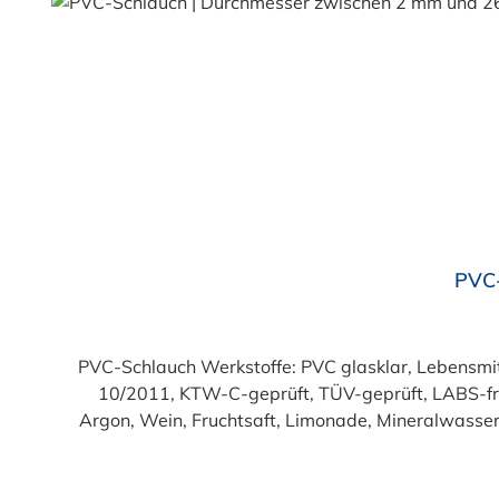
Durchschnittliche Bewertung von 4.7 von 5 Sternen
PVC-
PVC-Schlauch Werkstoffe: PVC glasklar, Lebensmittelqualität geprüft entsprechend den Anforderungen der Verordnung (EG) 1935/2004 und der Verordnung (EU)
10/2011, KTW-C-geprüft, TÜV-geprüft, LABS-freie Produktion Einsatzbereich: Druckloses Durchl
Argon, Wein, Fruchtsaft, Limonade, Mineralwasser,
Produkte!). Die durchfließenden Lebensmittel sol
Trinkwasse