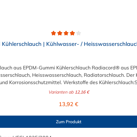
ühlerschlauch | Kühlwasser- / Heisswasserschlauc
chlauch aus EPDM-Gummi Kühlerschlauch Radiacord® aus EPD
serschlauch, Heisswasserschlauch, Radiatorschlauch. Der K
- und Korrosionsschutzmittel. Werkstoffe des Kühlerschlauch
ngs- und witterungsbeständig in Anlehnung an DIN 73411Temp
Varianten ab
12,16 €
is +140°CBetriebsdruck:6 bar, Berstdruck: 18 bar (Innen-Ø > 
Regulärer Preis:
13,92 €
Zum Produkt