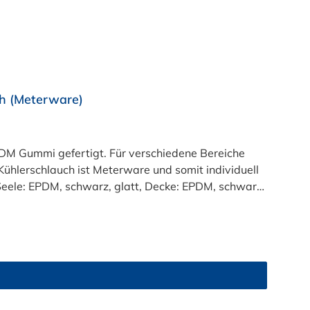
h (Meterware)
M Gummi gefertigt. Für verschiedene Bereiche
ühlerschlauch ist Meterware und somit individuell
:Seele: EPDM, schwarz, glatt, Decke: EPDM, schwarz,
eraturbereich:-40°C bis +125°C (Innen-Ø > 50mm:
50 mm: 3 bar, Berstdruck: 9 bar)