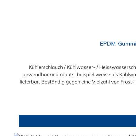
Durchschnittliche Bewertung von 4 von 5 Sternen
EPDM-Gummi K
Kühlerschlauch / Kühlwasser- / Heisswassers
anwendbar und robuts, beispielsweise als Kühlwas
lieferbar. Beständig gegen eine Vielzahl von Frost
glatt, ab DN 28 stoffgemustert, hitze-, alteru
-40°C bis +100°C), kurzzeitig b