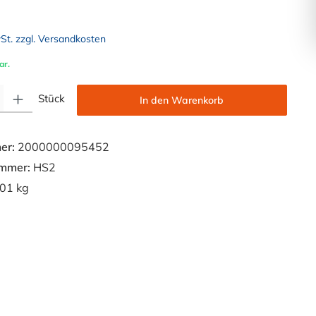
wSt. zzgl. Versandkosten
ar.
Gib den gewünschten Wert ein oder benutze die Schaltflächen um die Anzahl zu e
Stück
In den Warenkorb
er:
2000000095452
ummer:
HS2
01 kg