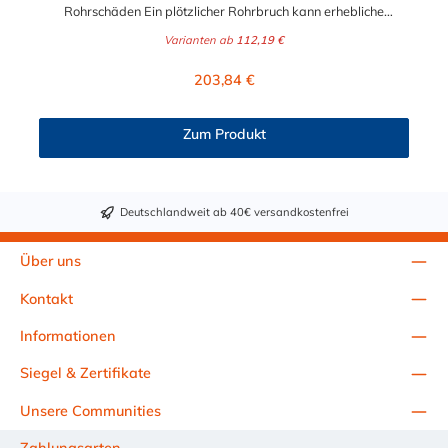
Rohrschäden Ein plötzlicher Rohrbruch kann erhebliche
Schäden verursachen. Die UNI-Rep Rohrkupplung bietet eine
Varianten ab
112,19 €
sofortige Lösung, um Leckagen schnell und effizient zu
beheben. Innovative Technik für einfache Montage Dank der
Regulärer Preis:
203,84 €
speziellen „Cut Flanges“ lässt sich die UNI-Rep Kupplung
einfach um das beschädigte Rohr legen, ohne dass eine
Demontage erforderlich ist. Die Montage erfolgt schnell und
Zum Produkt
sicher, selbst in beengten Räumen. Vielseitig und zuverlässig
Die UNI-Rep Kupplung eignet sich für die Reparatur von Metall-
und Kunststoffrohren in verschiedenen Anwendungen wie
Gebäuden, Industrieanlagen und Schiffbau. Sie ist in
Deutschlandweit ab 40€ versandkostenfrei
verschiedenen Größen erhältlich und bietet eine zuverlässige
Abdichtung bei Temperaturen von -30 °C bis +180 °C.
Technische Daten Materialqualität: V4A- Edelstahl (W5)
Über uns
Dichtungsmaterialien: EPDM & NBR (Standard), VITON &
SILIKON auf Anfrage Temperaturbereich: -30 °C bis +180 °C
Kontakt
Geeignete Medien: Wasser, Gas, Öl, Helium Kompatible
Rohrmaterialien: Stahl, Gusseisen, PE, PVC-C, PVC-U, ABS, PP,
Informationen
PB Axialbewegungsausgleich: Bis zu 20 mm (je nach
Kupplungsgröße) Druckbereich: Bis zu PN16 (abhängig von
Siegel & Zertifikate
Größe und Dichtung) Besondere Merkmale:
Unsere Communities
Wiederverwendbar, stoßfest, platzsparend,
vibrationsbeständig