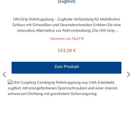
(zugfest)
UNI‑Grip Rohrkupplung – Zugfeste Verbindung für Metallrohre
Schluss mit Schweißen und Gewindeschneiden Erleben Sie eine
innovative Alternative zur Rohrverbindung: Die UNI-Grip-
Kupplung spart aufwendige Bearbeitung und ist perfekt für
Varianten ab
74,27 €
schnelle, saubere Verbindungen auf Baustellen, Schiffen und
Industrieanlagen. Fortschrittliche Technik für sicheren Halt Dank
Regulärer Preis:
153,28 €
konisch gestempelter Zähne und einem progressiv wirkenden
Kugel-Mechanismus bietet die UNI‑Grip Kupplung sicheren
axiale Haltekräfte bei Druck. Die Zähne greifen je nach
Zum Produkt
Belastung 0,1–0,3 mm ins Rohr – auch bei dünnwandigem
Edelstahl, Gusseisen oder verzinktem Stahl. Einfache und
schnelle Montage: Keine Flanscharbeiten, Schweißen, Sicken
oder Gewindefertigung nötig Unterstützt Schiefstellung,
Vibration und Vakuum Vielseitig, sicher, langlebig Die
patentierte Dichtung verzichtet auf Edelstahlverstärkungen und
löst so Korrosionsprobleme. Technische Daten im Überblick:
Materialqualität: W5 (1.4571) Dichtungsmaterialien: EPDM &
NBR Standard; Viton & Silikon auf Anfrage Temperaturbereich:
–30 °C bis +180 °C Geeignete Medien: Wasser, Gas, Petroleum,
Helium Rohrmaterialien: Stahl, Edelstahl, Gusseisen
Größenbereich: Ø 21 mm bis 750 mm Jetzt online kaufen und