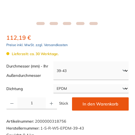
112,19 €
Preise inkl. MwSt. zzgl. Versandkosten
Lieferzeit: ca. 30 Werktage.
Durchmesser (mm) - Ihr
auswählen
Außendurchmesser
auswählen
Dichtung
Produkt Anzahl: Gib den gewünschten Wert ein oder benutze die Schaltflächen um die Anzahl z
Stück
In den Warenkorb
Artikelnummer:
2000000318756
Herstellernummer:
1-S-R-W5-EPDM-39-43
Gewicht:
0,4 kg