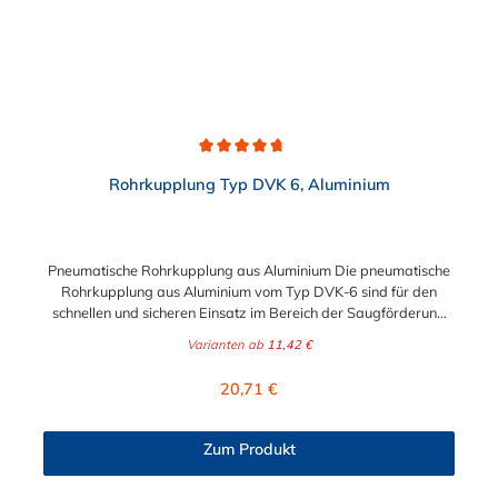
Durchschnittliche Bewertung von 4.7 von 5 Sternen
Rohrkupplung Typ DVK 6, Aluminium
Pneumatische Rohrkupplung aus Aluminium Die pneumatische
Rohrkupplung aus Aluminium vom Typ DVK-6 sind für den
schnellen und sicheren Einsatz im Bereich der Saugförderung
konzipiert. Dort überzeugen sie neben ihrer preisgünstigen und
Varianten ab
11,42 €
schnelleren Montierbarkeit insbesondere mit folgenden
Eigenschaften. Der Durchmesser der pneumatische
Regulärer Preis:
20,71 €
Rohrkupplung aus Aluminium kann zwischen 38 mm und 110
mm gewählt werden. für Rohraußendurchmesser von 33,7 bis
110,0 mm geeignet Baulänge von 100, 150 mm (oder länger)
Zum Produkt
möglich vakuumfest (bis max. 0,8 bar) druckstoßfest (bis max.
6 bar) Metallmantel aus Aluminium (AlMgSi 0,5 F22) massive