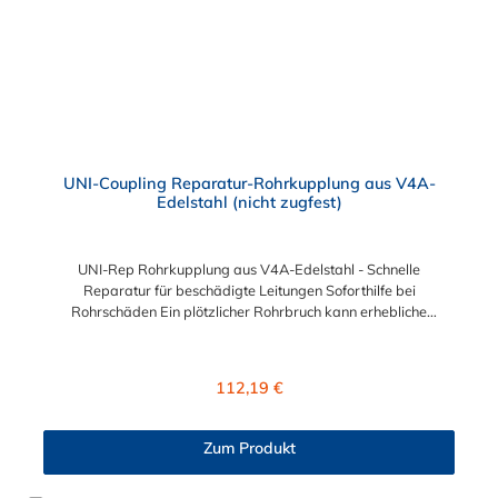
SILIKON auf Anfrage Temperaturbereich: -30 °C bis +180 °C
Geeignete Medien: Wasser, Gas, Öl, Helium Kompatible
Rohrmaterialien: Stahl, Gusseisen, PE, PVC-C, PVC-U, ABS, PP,
PB
UNI-Coupling Reparatur-Rohrkupplung aus V4A-
Edelstahl (nicht zugfest)
UNI-Rep Rohrkupplung aus V4A-Edelstahl - Schnelle
Reparatur für beschädigte Leitungen Soforthilfe bei
Rohrschäden Ein plötzlicher Rohrbruch kann erhebliche
Schäden verursachen. Die UNI-Rep Rohrkupplung bietet eine
sofortige Lösung, um Leckagen schnell und effizient zu
beheben. Innovative Technik für einfache Montage Dank der
Regulärer Preis:
112,19 €
speziellen „Cut Flanges“ lässt sich die UNI-Rep Kupplung
einfach um das beschädigte Rohr legen, ohne dass eine
Demontage erforderlich ist. Die Montage erfolgt schnell und
Zum Produkt
sicher, selbst in beengten Räumen. Vielseitig und zuverlässig
Die UNI-Rep Kupplung eignet sich für die Reparatur von Metall-