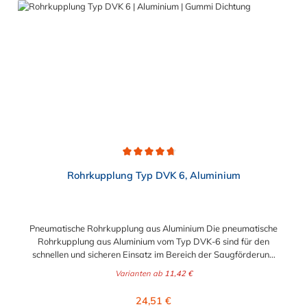
Alu-Spannbacken (doppelt arretiert) Schrauben M 8 mit
massiver Gewindeschiene durch kreisrunde Ausführung
überaus montagefreundlich schwarze Naturgummidichtung
(temperaturbeständig von – 20°C bis + 60°C) weiße
lebensmittelunbedenkliche und temperaturbeständige EPDM-
Dichtung (von – 30°C bis + 120°C) optional auch mit
Silikondichtung erhältlich (- 60°C bis + 200°C)
Durchschnittliche Bewertung von 4.7 von 5 Sternen
Rohrkupplung Typ DVK 6, Aluminium
Pneumatische Rohrkupplung aus Aluminium Die pneumatische
Rohrkupplung aus Aluminium vom Typ DVK-6 sind für den
schnellen und sicheren Einsatz im Bereich der Saugförderung
konzipiert. Dort überzeugen sie neben ihrer preisgünstigen und
Varianten ab
11,42 €
schnelleren Montierbarkeit insbesondere mit folgenden
Eigenschaften. Der Durchmesser der pneumatische
Regulärer Preis:
24,51 €
Rohrkupplung aus Aluminium kann zwischen 38 mm und 110