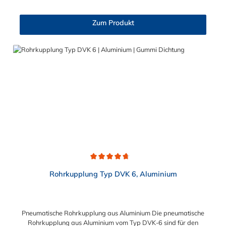
mm gewählt werden. für Rohraußendurchmesser von 33,7 bis
110,0 mm geeignet Baulänge von 100, 150 mm (oder länger)
Zum Produkt
möglich vakuumfest (bis max. 0,8 bar) druckstoßfest (bis max.
6 bar) Metallmantel aus Aluminium (AlMgSi 0,5 F22) massive
Alu-Spannbacken (doppelt arretiert) Schrauben M 8 mit
massiver Gewindeschiene durch kreisrunde Ausführung
überaus montagefreundlich schwarze Naturgummidichtung
(temperaturbeständig von – 20°C bis + 60°C) weiße
lebensmittelunbedenkliche und temperaturbeständige EPDM-
Dichtung (von – 30°C bis + 120°C) optional auch mit
Silikondichtung erhältlich (- 60°C bis + 200°C)
Durchschnittliche Bewertung von 4.7 von 5 Sternen
Rohrkupplung Typ DVK 6, Aluminium
Pneumatische Rohrkupplung aus Aluminium Die pneumatische
Rohrkupplung aus Aluminium vom Typ DVK-6 sind für den