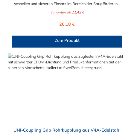
schnellen und sicheren Einsatz im Bereich der Saugförderung
konzipiert. Dort überzeugen sie neben ihrer preisgünstigen und
Varianten ab
11,42 €
schnelleren Montierbarkeit insbesondere mit folgenden
Eigenschaften. Der Durchmesser der pneumatische
Regulärer Preis:
26,18 €
Rohrkupplung aus Aluminium kann zwischen 38 mm und 110
mm gewählt werden. für Rohraußendurchmesser von 33,7 bis
110,0 mm geeignet Baulänge von 100, 150 mm (oder länger)
Zum Produkt
möglich vakuumfest (bis max. 0,8 bar) druckstoßfest (bis max.
6 bar) Metallmantel aus Aluminium (AlMgSi 0,5 F22) massive
Alu-Spannbacken (doppelt arretiert) Schrauben M 8 mit
massiver Gewindeschiene durch kreisrunde Ausführung
überaus montagefreundlich schwarze Naturgummidichtung
(temperaturbeständig von – 20°C bis + 60°C) weiße
lebensmittelunbedenkliche und temperaturbeständige EPDM-
Dichtung (von – 30°C bis + 120°C) optional auch mit
Silikondichtung erhältlich (- 60°C bis + 200°C)
UNI-Coupling Grip Rohrkupplung aus V4A-Edelstahl