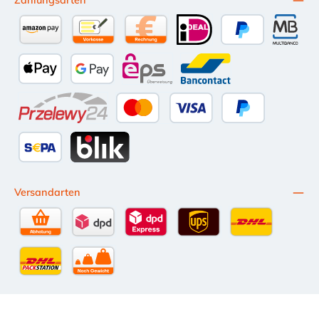
Zahlungsarten
Amazon Pay
Vorkasse per Überweisung
Kauf auf Rechnung (10 Tage Netto)
iDEAL
PayPal
Multiba
Apple Pay
Google Pay
eps
Bancontact
Przelewy24
Kredit- oder Debitkarte
Später Bezahlen
SEPA Lastschrift
BLIK
Versandarten
Selbstabholung
DPD Standardversand
DPD Expressversand - 12 Uhr
UPS Standard International
DHL Standardv
DHL-Versand an Packstation
per Spedition