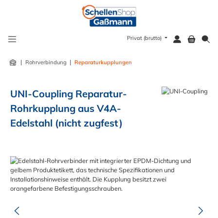
alt springen
Privat (brutto)
|
|
Rohrverbindung
Reparaturkupplungen
UNI-Coupling Reparatur-
Rohrkupplung aus V4A-
Edelstahl (nicht zugfest)
Bildergalerie überspringen