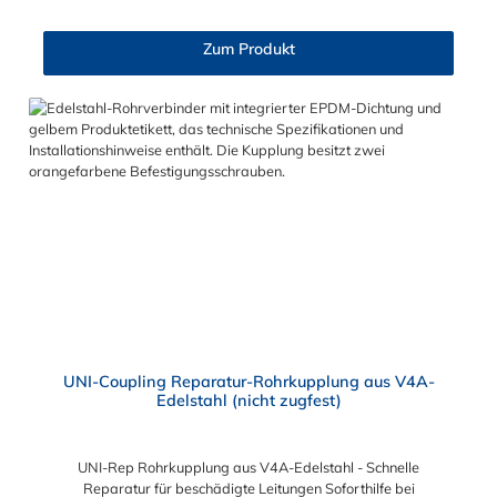
mm gewählt werden. für Rohraußendurchmesser von 33,7 bis
110,0 mm geeignet Baulänge von 100, 150 mm (oder länger)
Zum Produkt
möglich vakuumfest (bis max. 0,8 bar) druckstoßfest (bis max.
6 bar) Metallmantel aus Aluminium (AlMgSi 0,5 F22) massive
Alu-Spannbacken (doppelt arretiert) Schrauben M 8 mit
massiver Gewindeschiene durch kreisrunde Ausführung
überaus montagefreundlich schwarze Naturgummidichtung
(temperaturbeständig von – 20°C bis + 60°C) weiße
lebensmittelunbedenkliche und temperaturbeständige EPDM-
Dichtung (von – 30°C bis + 120°C) optional auch mit
Silikondichtung erhältlich (- 60°C bis + 200°C)
UNI-Coupling Reparatur-Rohrkupplung aus V4A-
Edelstahl (nicht zugfest)
UNI-Rep Rohrkupplung aus V4A-Edelstahl - Schnelle
Reparatur für beschädigte Leitungen Soforthilfe bei