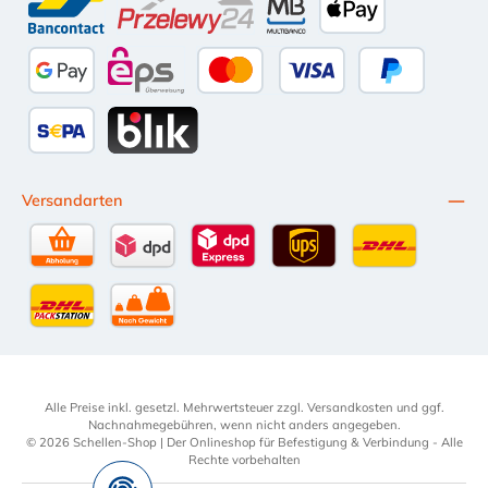
Bancontact
Przelewy24
Multibanco
Apple Pay
Google Pay
eps
Kredit- oder Debitkarte
Später Bezahl
SEPA Lastschrift
BLIK
Versandarten
Selbstabholung
DPD Standardversand
DPD Expressversand - 12 Uhr
UPS Standard International
DHL Standardv
DHL-Versand an Packstation
per Spedition
Alle Preise inkl. gesetzl. Mehrwertsteuer zzgl.
Versandkosten
und ggf.
Nachnahmegebühren, wenn nicht anders angegeben.
© 2026 Schellen-Shop | Der Onlineshop für Befestigung & Verbindung - Alle
Rechte vorbehalten