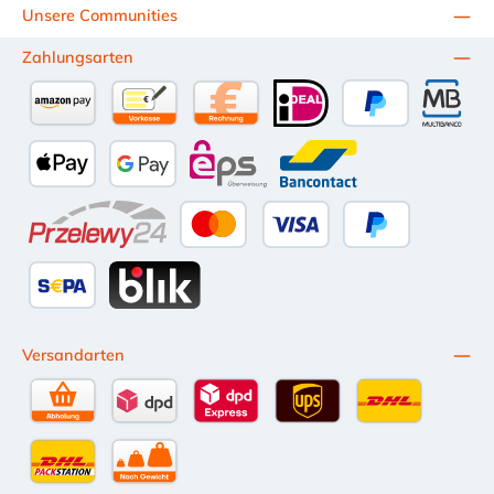
Unsere Communities
Zahlungsarten
Amazon Pay
Vorkasse per Überweisung
Kauf auf Rechnung (10 Tage Netto)
iDEAL
PayPal
Multiba
Apple Pay
Google Pay
eps
Bancontact
Przelewy24
Kredit- oder Debitkarte
Später Bezahlen
SEPA Lastschrift
BLIK
Versandarten
Selbstabholung
DPD Standardversand
DPD Expressversand - 12 Uhr
UPS Standard International
DHL Standardv