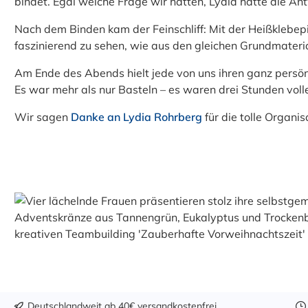
bindet. Egal welche Frage wir hatten, Lydia hatte die A
Nach dem Binden kam der Feinschliff: Mit der Heißklebepi
faszinierend zu sehen, wie aus den gleichen Grundmateria
Am Ende des Abends hielt jede von uns ihren ganz persön
Es war mehr als nur Basteln – es waren drei Stunden voll
Wir sagen
Danke an Lydia Rohrberg
für die tolle Organ
Deutschlandweit ab 40€ versandkostenfrei