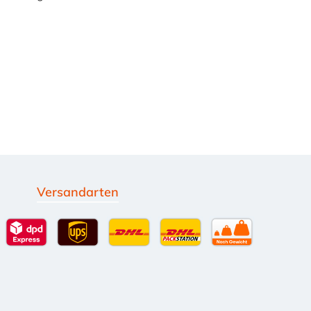
Versandarten
g
Standardversand
DPD Expressversand - 12 Uhr
UPS Standard International
DHL Standardversand
DHL-Versand an Packsta
per Spedition