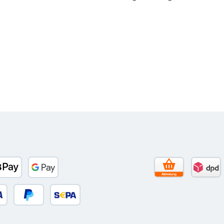
to)
banco
Apple Pay
Google Pay
Selbstabholun
DPD 
 oder Debitkarte
Später Bezahlen
SEPA Lastschrift