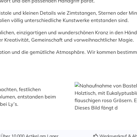
ntwort und den passenden Handgriff parat.
stole und kleinen Details wie Zimtstangen, Sternen oder Min
lien völlig unterschiedliche Kunstwerke entstanden sind.
lichen, einzigartigen und wunderschönen Kranz in den Händ
er Kreativität, Gemeinschaft und vorweihnachtlicher Magie.
isation und die gemütliche Atmosphäre. Wir kommen bestimm
Über 10.000 Artikel am Lager
Werksverkauf & Ab