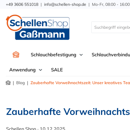
+49 3606 551018
|
info@schellen-shop.de
| Mo-Fr, 08:00 - 16:00
springen
Zur Hauptnavigation springen
Schlauchbefestigung
Schlauchverbind
Anwendung
SALE
|
|
Blog
Zauberhafte Vorweihnachtszeit: Unser kreatives Tea
Zauberhafte Vorweihnachtsze
Schellen Shop
·
10.12.2025