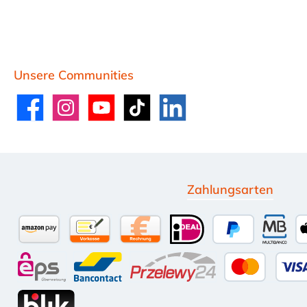
Unsere Communities
Facebook
Instagram
YouTube
TikTok
LinkedIn
Zahlungsarten
Amazon Pay
Vorkasse per Überweisung
Kauf auf Rechnung (10 Tage Net
iDEAL
PayPal
Multi
eps
Bancontact
Przelewy24
Kredit-