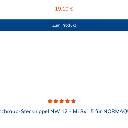
erier-Systemen (Kühlerleitungen/Heizleitungen), Ladeluft
Regulärer Preis:
19,10 €
en Steckverbinder an der medienführenden Leitung wird ein
r) oder ggf. auch ein NORMAQUICK® PS3 Steckverbinder ben
Zum Produkt
schraub-Stecknippel NW 12 - M18x1.5 für NORMAQ