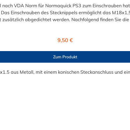
el nach VDA Norm für Normaquick PS3 zum Einschrauben hat
. Das Einschrauben des Stecknippels ermöglicht das M18x1
zlich abgedichtet werden. Nachfolgend finden Sie die genauen Produ
RMAQUICK® PS3) sind bereits seit Jahren im Fahrzeugbau 
erier-Systemen (Kühlerleitungen/Heizleitungen), Ladeluft
Regulärer Preis:
9,50 €
en Steckverbinder an der medienführenden Leitung wird ein
r) oder ggf. auch ein NORMAQUICK® PS3 Steckverbinder ben
Zum Produkt