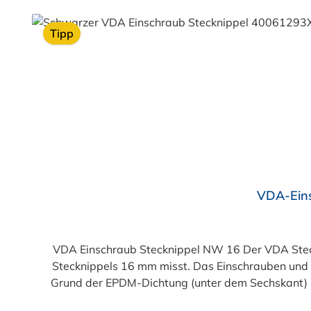
Produktgalerie überspringen
Tipp
VDA-Ein
VDA Einschraub Stecknippel NW 16 Der VDA Stecknippel zum Einschrauben hat die Nennweite 16 (NW 16). Das heisst, dass das Innenmaß des Einschraub und
Stecknippels 16 mm misst. Das Einschrauben und
Grund der EPDM-Dichtung (unter dem Sechskant) nicht zus
und Stecknippel nach VDA-Norm (passend für NOR