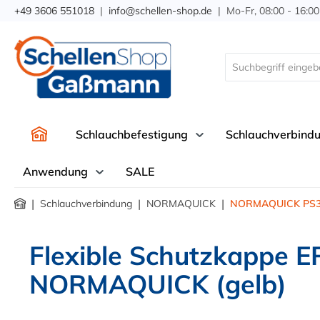
+49 3606 551018
|
info@schellen-shop.de
| Mo-Fr, 08:00 - 16:00
springen
Zur Hauptnavigation springen
Schlauchbefestigung
Schlauchverbind
Anwendung
SALE
|
|
|
Schlauchverbindung
NORMAQUICK
NORMAQUICK PS
Flexible Schutzkappe EP
NORMAQUICK (gelb)