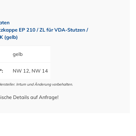
aten
tzkappe EP 210 / ZL für VDA-Stutzen /
 (gelb)
gelb
*:
NW 12, NW 14
steller. Irrtum und Änderung vorbehalten.
ische Details auf Anfrage!