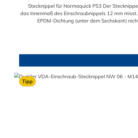
Stecknippel für Normaquick PS3 Der Stecknipp
das Innenmaß des Einschraubnippels 12 mm misst
EPDM-Dichtung (unter dem Sechskant) nicht zusät
Einschraubstutzen nach VDA-Norm (passend für NO
medienführenden Leitungen im Bereich von Temp
Stecksysteme zum Einsatz. Als Gegenstück für d
Kühle
Tipp