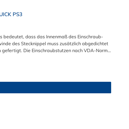
UICK PS3
 bedeutet, dass das Innenmaß des Einschraub-
nde des Stecknippel muss zusätzlich abgedichtet
m gefertigt. Die Einschraubstutzen nach VDA-Norm
 Insbesondere bei medienführenden Leitungen im
men kommen diese Stecksysteme zum Einsatz. Als
 Gewindeanschluss am Kühler) oder ggf. auch