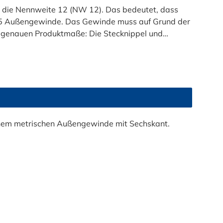
 die Nennweite 12 (NW 12). Das bedeutet, dass
,5 Außengewinde. Das Gewinde muss auf Grund der
ktmaße: Die Stecknippel und
etablierte Verbindungslösungen. Insbesondere bei
-Systemen und Kraftstoff-Systemen kommen diese
 Einschraubnippel (z.B. für Gewindeanschluss am
ötigt.