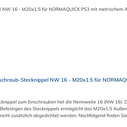
schraub-Stecknippel NW 16 - M20x1.5 für NORMAQ
 Befestigen des Stecknippels ermöglicht das M20x1,5 Auß
ätzlich abgedichtet werden. Nachfolgend finden Sie die genauen Pro
MAQUICK® PS3) sind bereits seit Jahren im Fahrzeugbau e