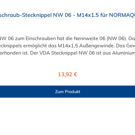
schraub-Stecknippel NW 06 - M14x1.5 für NORMAQ
W 06 zum Einschrauben hat die Nennweite 06 (NW 06). Das
ecknippels ermöglicht das M14x1,5 Außengewinde. Das Gewi
orhanden ist. Der VDA Stecknippel NW 06 ist aus Aluminiu
it Jahren im Fahrzeugbau etablierte Verbindungslösungen.
en/Heizleitungen), Ladeluft-Systemen und Kraftstoff-Syste
Regulärer Preis:
13,92 €
edienführenden Leitung wird ein Einschraubnippel (z.B. für
ein NORMAQUICK® PS3 Steckverbinder benötigt.
Zum Produkt