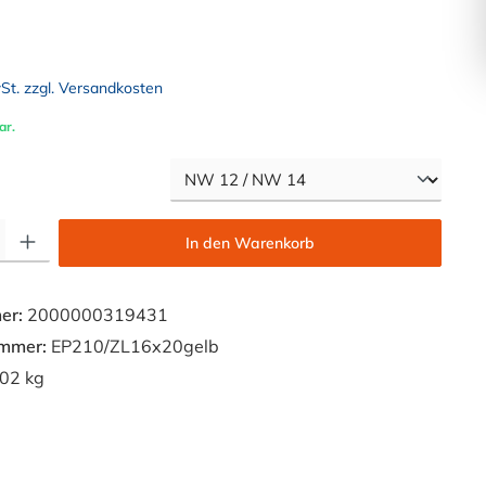
wSt. zzgl. Versandkosten
ar.
auswählen
Gib den gewünschten Wert ein oder benutze die Schaltflächen um die Anzahl zu e
In den Warenkorb
er:
2000000319431
ummer:
EP210/ZL16x20gelb
02 kg