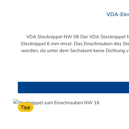
VDA-Ein
VDA Stecknippel NW 06 Der VDA Stecknippel N
Stecknippel 6 mm misst. Das Einschrauben des St
werden, da unter dem Sechskant keine Dichtung v
(passend für NORMAQUICK® PS3) sind bereits se
Bereich von Temperier-Systemen (Kühlerleitung
Gegenstück für den Steckverbinder an der m
Tipp