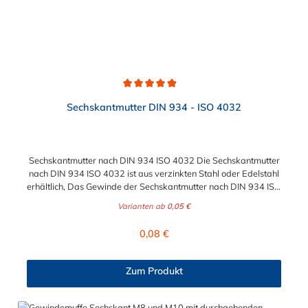
Durchschnittliche Bewertung von 4.9 von 5 Sternen
Sechskantmutter DIN 934 - ISO 4032
Sechskantmutter nach DIN 934 ISO 4032 Die Sechskantmutter
nach DIN 934 ISO 4032 ist aus verzinkten Stahl oder Edelstahl
erhältlich, Das Gewinde der Sechskantmutter nach DIN 934 ISO
4032 kann im Größenbereich zwischen M6 bis maximal M24
Varianten ab
0,05 €
ausgewählt werden. Diese Sechkantmutter ist für den
gewerblich, industriellen sowei den Hobbybereich geeignet.
Regulärer Preis:
0,08 €
Zum Produkt