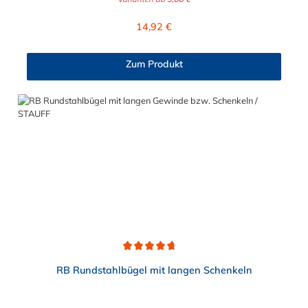
Lichte Weite (a) Für Nennweite (DN) Gewinde (d2) Lichte Höhe
Rohrschlitten an Stahlprofilunterkonstruktionen, wie z.B.
(h) 32 mm DN 30 M10x30 50 mm 42 mm DN 40 M10x30 60
Rohrbrücken. Lieferumfang: Rundstahlbügel werden ohne
Regulärer Preis:
14,92 €
mm 52 mm DN 50 M10 70 mm 62 mm DN 60 M10x30 85 mm
Schale und Mutter geliefert.
72 mm DN 70 M10x30 95 mm 82 mm DN 80 M12x30 105
mm 92 mm DN 90 M12x30 115 mm 102 mm DN 100 M12x30
Zum Produkt
125 mm 122 mm DN 120 M12x30 145 mm 142 mm DN 140
M16x45 175 mm 162 mm DN 160 M16x45 195 mm 182 mm
DN 180 M16x45 215 mm 202 mm DN 200 M16x45 235 mm
Hinweis: Muttern und Unterlegscheiben sind separat erhältlich.
Wählen Sie jetzt oben die benötigte Größe aus und bestellen Sie
Ihre Quadratrohrbügel direkt im Schellen-Shop!
Durchschnittliche Bewertung von 4.7 von 5 Sternen
RB Rundstahlbügel mit langen Schenkeln