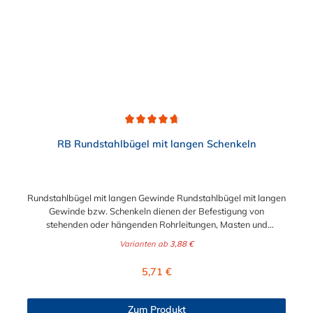
Durchschnittliche Bewertung von 4.7 von 5 Sternen
RB Rundstahlbügel mit langen Schenkeln
Rundstahlbügel mit langen Gewinde Rundstahlbügel mit langen
Gewinde bzw. Schenkeln dienen der Befestigung von
stehenden oder hängenden Rohrleitungen, Masten und
ähnlichen Rundteilen sowie der einfachen Befestigung von
Varianten ab
3,88 €
Rohrschlitten an Stahlprofilunterkonstruktionen, wie z.B.
Rohrbrücken. Lieferumfang: Rundstahlbügel werden ohne
Regulärer Preis:
5,71 €
Schale und Mutter geliefert.
Zum Produkt