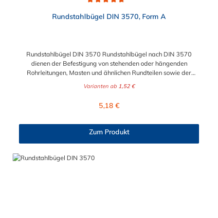
Durchschnittliche Bewertung von 4.8 von 5 Sternen
Rundstahlbügel DIN 3570, Form A
Rundstahlbügel DIN 3570 Rundstahlbügel nach DIN 3570
dienen der Befestigung von stehenden oder hängenden
Rohrleitungen, Masten und ähnlichen Rundteilen sowie der
einfachen Befestigung von Rohrschlitten an
Varianten ab
1,52 €
Stahlprofilunterkonstruktionen, wie z.B. Rohrbrücken.
Lieferumfang: Rundstahlbügel werden ohne Schale und Mutter
Regulärer Preis:
5,18 €
geliefert. Bitte beachten: Die Rundstahlbügel in Edelstahl
A2/A4 werden "schmierblank" geliefert, d.h. nicht gewaschen
oder gebeizt.
Zum Produkt