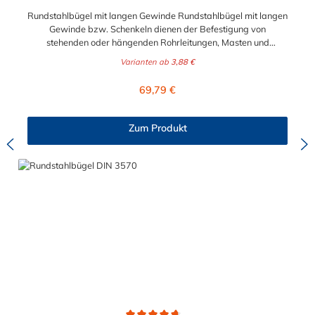
Rundstahlbügel mit langen Gewinde Rundstahlbügel mit langen
Gewinde bzw. Schenkeln dienen der Befestigung von
stehenden oder hängenden Rohrleitungen, Masten und
ähnlichen Rundteilen sowie der einfachen Befestigung von
Varianten ab
3,88 €
Rohrschlitten an Stahlprofilunterkonstruktionen, wie z.B.
Rohrbrücken. Lieferumfang: Rundstahlbügel werden ohne
Regulärer Preis:
69,79 €
Schale und Mutter geliefert.
Zum Produkt