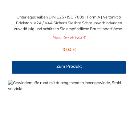
Unterlegscheiben DIN 125 / ISO 7089 | Form A | Verzinkt &
Edelstahl V2A / V4A Sichern Sie Ihre Schraubverbindungen
zuverlässig und schützen Sie empfindliche Bauteiloberflächen
vor Beschädigungen. Die klassischen Unterlegscheiben nach
Varianten ab
0,02 €
DIN 125 (entspricht ISO 7089) sind unverzichtbare
Basiselemente für nahezu jede professionelle Befestigung. Sie
Regulärer Preis:
0,04 €
verteilen die Krafteinwirkung des Schraubenkopfes oder der
Mutter großflächig und verhindern ein Einsinken in weicheres
Material. Ideal für anspruchsvolle B2B-Projekte in Industrie,
Zum Produkt
Handwerk und Maschinenbau sowie für dauerhafte B2C-
Konstruktionen im Heim- und Gartenbereich. Drei Werkstoffe
für jeden Einsatzbereich Damit Sie für jede
Umgebungsbedingung und Beanspruchung optimal gerüstet
sind, erhalten Sie diese bewährten U-Scheiben in drei
hochwertigen Materialausführungen: Stahl galvanisch verzinkt
(8.8): Bietet einen soliden Korrosionsschutz und hohe
mechanische Festigkeit. Eignet sich hervorragend für den
geschützten Innenbereich und den regulären Maschinen- und
Holzbau. V2A Edelstahl (1.4301): Die rostfreie Standardlösung.
Bietet eine exzellente Beständigkeit gegen Nässe und
Feuchtigkeit und ist die perfekte Wahl für den klassischen