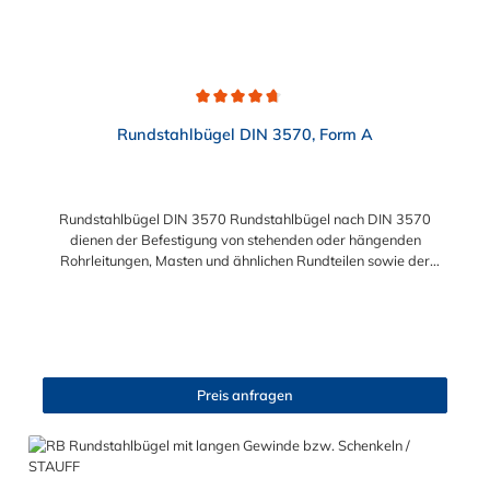
Durchschnittliche Bewertung von 4.8 von 5 Sternen
Rundstahlbügel DIN 3570, Form A
Rundstahlbügel DIN 3570 Rundstahlbügel nach DIN 3570
dienen der Befestigung von stehenden oder hängenden
Rohrleitungen, Masten und ähnlichen Rundteilen sowie der
einfachen Befestigung von Rohrschlitten an
Stahlprofilunterkonstruktionen, wie z.B. Rohrbrücken.
Lieferumfang: Rundstahlbügel werden ohne Schale und Mutter
geliefert. Bitte beachten: Die Rundstahlbügel in Edelstahl
A2/A4 werden "schmierblank" geliefert, d.h. nicht gewaschen
oder gebeizt.
Preis anfragen