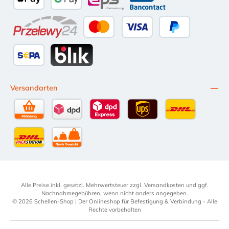
Apple Pay
Google Pay
eps
Bancontact
Przelewy24
Kredit- oder Debitkarte
Später Bezahlen
SEPA Lastschrift
BLIK
Versandarten
Selbstabholung
DPD Standardversand
DPD Expressversand - 12 Uhr
UPS Standard International
DHL Standardv
DHL-Versand an Packstation
per Spedition
Alle Preise inkl. gesetzl. Mehrwertsteuer zzgl.
Versandkosten
und ggf.
Nachnahmegebühren, wenn nicht anders angegeben.
© 2026 Schellen-Shop | Der Onlineshop für Befestigung & Verbindung - Alle
Rechte vorbehalten