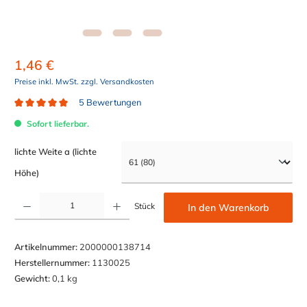
1,46 €
Preise inkl. MwSt. zzgl. Versandkosten
5 Bewertungen
Durchschnittliche Bewertung von 5 von 5 Sternen
Sofort lieferbar.
lichte Weite a (lichte
auswählen
Höhe)
Produkt Anzahl: Gib den gewünschten Wert ein oder benutze die Schaltflächen um die Anzahl z
Stück
In den Warenkorb
Artikelnummer:
2000000138714
Herstellernummer:
1130025
Gewicht:
0,1 kg