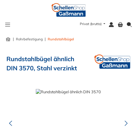
alt springen
Privat (brutto)
|
|
Rohrbefestigung
Rundstahlbügel
Rundstahlbügel ähnlich
DIN 3570, Stahl verzinkt
Bildergalerie überspringen