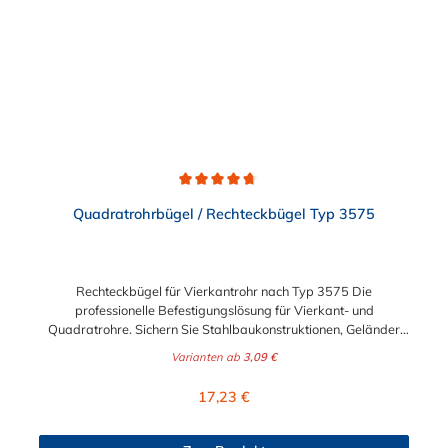
Durchschnittliche Bewertung von 4.8 von 5 Sternen
Quadratrohrbügel / Rechteckbügel Typ 3575
Rechteckbügel für Vierkantrohr nach Typ 3575 Die
professionelle Befestigungslösung für Vierkant- und
Quadratrohre. Sichern Sie Stahlbaukonstruktionen, Geländer
oder Rohrleitungssysteme zuverlässig mit unseren
Varianten ab
3,09 €
Quadratrohrbügeln (Rechteckbügeln). Diese speziell geformten
Bügelschrauben sind perfekt auf die Geometrie von
Regulärer Preis:
17,23 €
Quadratrohren abgestimmt und bieten im Gegensatz zu runden
Bügeln eine vollflächige, formschlüssige Auflage für maximalen
Halt. Technische Präzision und Variantenvielfalt Unsere