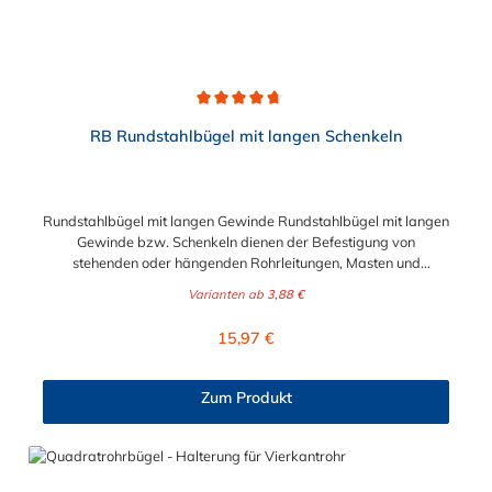
Durchschnittliche Bewertung von 4.7 von 5 Sternen
RB Rundstahlbügel mit langen Schenkeln
Rundstahlbügel mit langen Gewinde Rundstahlbügel mit langen
Gewinde bzw. Schenkeln dienen der Befestigung von
stehenden oder hängenden Rohrleitungen, Masten und
ähnlichen Rundteilen sowie der einfachen Befestigung von
Varianten ab
3,88 €
Rohrschlitten an Stahlprofilunterkonstruktionen, wie z.B.
Rohrbrücken. Lieferumfang: Rundstahlbügel werden ohne
Regulärer Preis:
15,97 €
Schale und Mutter geliefert.
Zum Produkt