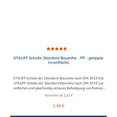
Durchschnittliche Bewertung von 4.8 von 5 Sternen
STAUFF Schelle Standard Baureihe - PP - gerippte
Innenfläche
STAUFF Schelle der Standard-Baureihe nach DIN 3015 Die
STAUFF Schelle der Standard Baureihe nach DIN 3015 zur
einfachen und gleichzeitig sicheren Befestigung von Rohren,
Schläuchen, Kabeln und anderen Bauteilen. Das Material der
Varianten ab
1,12 €
STAUFF Schelle nach DIN 3015 ist Polypropylen (PP). Passende
Schrauben: Baugröße Sechskantschraube mit Deckplatte
Regulärer Preis:
1,30 €
Inbusschraube ohne Deckplatte 1 M6 x 30 M6 x 20 1a M6 x 30
M6 x 20 2 M6 x 35 M6 x 25 3 M6 x 40 M6 x 30 4 M6 x 45 M6 x