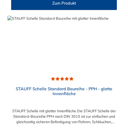
35 5 M6 x 60 M6 x 50 6 M6 x 70 M6 x 60 7 M6 x 100 M6 x 90
Zum Produkt
8 M6 x 125 M6 x 110
Durchschnittliche Bewertung von 5 von 5 Sternen
STAUFF Schelle Standard Baureihe - PPH - glatte
Innenfläche
STAUFF Schelle mit glatter Innenfläche Die STAUFF Schelle der
Standard-Baureihe PPH nach DIN 3015 ist zur einfachen und
gleichzeitig sicheren Befestigung von Rohren, Schläuchen,
Kabeln und anderen Bauteilen. Der Durchmesser kann