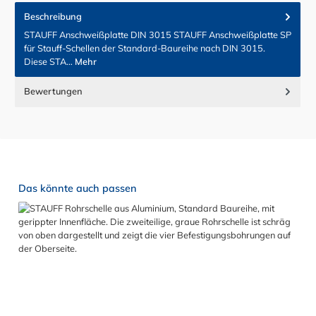
Beschreibung
STAUFF Anschweißplatte DIN 3015 STAUFF Anschweißplatte SP
für Stauff-Schellen der Standard-Baureihe nach DIN 3015.
Diese STA…
Mehr
Bewertungen
Produktgalerie überspringen
Das könnte auch passen