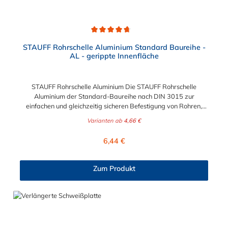
Durchschnittliche Bewertung von 4.8 von 5 Sternen
STAUFF Rohrschelle Aluminium Standard Baureihe -
AL - gerippte Innenfläche
STAUFF Rohrschelle Aluminium Die STAUFF Rohrschelle
Aluminium der Standard-Baureihe nach DIN 3015 zur
einfachen und gleichzeitig sicheren Befestigung von Rohren,
Schläuchen, Kabeln und anderen Bauteilen. Der Durchmesser
Varianten ab
4,66 €
der Rohrschelle Aluminium ist von 4 mm bis 76,1 mm wählbar.
Passende Schrauben der Rohrschelle Aluminium: Baugröße
Regulärer Preis:
6,44 €
Sechskantschraube mit Deckplatte Inbusschraube ohne
Deckplatte 1 M6 x 30 M6 x 20 1a M6 x 30 M6 x 20 2 M6 x 35
M6 x 25 3 M6 x 40 M6 x 30 4 M6 x 45 M6 x 35 5 M6 x 60 M6 x
Zum Produkt
50 6 M6 x 70 M6 x 60 7 M6 x 100 M6 x 90 8 M6 x 125 M6 x
110