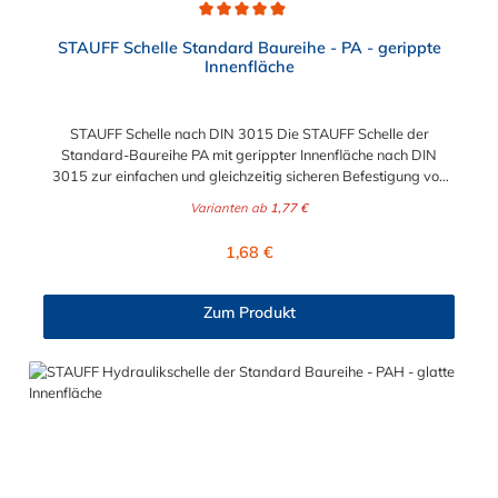
Durchschnittliche Bewertung von 4.9 von 5 Sternen
STAUFF Schelle Standard Baureihe - PA - gerippte
Innenfläche
STAUFF Schelle nach DIN 3015 Die STAUFF Schelle der
Standard-Baureihe PA mit gerippter Innenfläche nach DIN
3015 zur einfachen und gleichzeitig sicheren Befestigung von
Rohren, Schläuchen, Kabeln und anderen Bauteilen. Passende
Varianten ab
1,77 €
Schrauben für die STAUFF Schelle: Baugröße
Sechskantschraube mit Deckplatte Inbusschraube ohne
Regulärer Preis:
1,68 €
Deckplatte 1 M6 x 30 M6 x 20 1a M6 x 30 M6 x 20 2 M6 x 35
M6 x 25 3 M6 x 40 M6 x 30 4 M6 x 45 M6 x 35 5 M6 x 60 M6 x
50 6 M6 x 70 M6 x 60 7 M6 x 100 M6 x 90 8 M6 x 125 M6 x
Zum Produkt
110