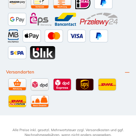
Amazon Pay
Vorkasse per Überweisung
Kauf auf Rechnung (10 Tage Netto)
iDEAL
PayPal
Google Pay
eps
Bancontact
Przelewy24
Multibanco
Apple Pay
Kredit- oder Debitkarte
Später Bezahlen
SEPA Lastschrift
BLIK
Versandarten
Selbstabholung
DPD Standardversand
DPD Expressversand - 12 Uhr
UPS Standard International
DHL Standardv
DHL-Versand an Packstation
per Spedition
Alle Preise inkl. gesetzl. Mehrwertsteuer zzgl.
Versandkosten
und ggf.
Nachnahmegebühren, wenn nicht anders angegeben.