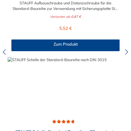
STAUFF Aufbauschraube und Distanzschraube für die
Standard-Baureihe zur Verwendung mit Sicherungsplatte SIG.
Für die Baugrößen 1 bis 8 geeignet. Das Material der
Varianten ab
0,87 €
Distanzschraube ist zwischen verzinkten Stahl und Edelstahl
auswählbar.
Regulärer Preis:
5,52 €
Zum Produkt
Durchschnittliche Bewertung von 4.8 von 5 Sternen