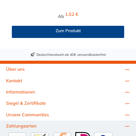
zwischen 6 mm und 102 mm gewählt werden. Die Innenfläche
der STAUFF Schelle ist glatt. Passende Schrauben für die
Regulärer Preis:
1,52 €
Ab
STAUFF Schelle: Baugröße Sechskantschraube mit Deckplatte
Inbusschraube ohne Deckplatte 1 M6 x 30 M6 x 20 1a M6 x 30
M6 x 20 2 M6 x 35 M6 x 25 3 M6 x 40 M6 x 30 4 M6 x 45 M6 x
Zum Produkt
35 5 M6 x 60 M6 x 50 6 M6 x 70 M6 x 60 7 M6 x 100 M6 x 90
8 M6 x 125 M6 x 110
Deutschlandweit ab 40€ versandkostenfrei
Über uns
Kontakt
Informationen
Siegel & Zertifikate
Unsere Communities
Zahlungsarten