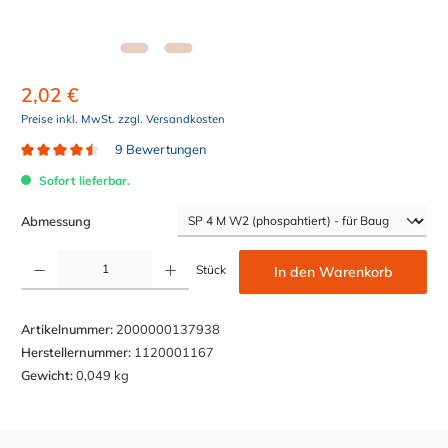
2,02 €
Preise inkl. MwSt. zzgl. Versandkosten
9 Bewertungen
Durchschnittliche Bewertung von 4.5 von 5 Sternen
Sofort lieferbar.
auswählen
Abmessung
Produkt Anzahl: Gib den gewünschten Wert ein oder benutze die Schaltflächen um die Anzahl z
Stück
In den Warenkorb
Artikelnummer:
2000000137938
Herstellernummer:
1120001167
Gewicht:
0,049 kg