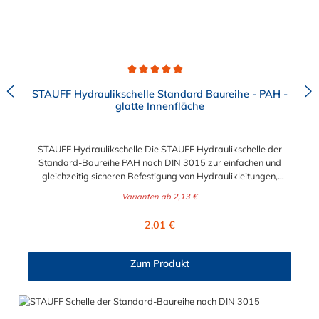
Durchschnittliche Bewertung von 5 von 5 Sternen
STAUFF Hydraulikschelle Standard Baureihe - PAH -
glatte Innenfläche
STAUFF Hydraulikschelle Die STAUFF Hydraulikschelle der
Standard-Baureihe PAH nach DIN 3015 zur einfachen und
gleichzeitig sicheren Befestigung von Hydraulikleitungen,
Rohren, Schläuchen, Kabeln und anderen Bauteilen. Die
Varianten ab
2,13 €
Hydraulikschelle ist in verschiedenen Durchmessern von 6 mm
bis 102 mm erhältlich. Passende Schrauben für die STAUFF
Regulärer Preis:
2,01 €
Hydraulikschelle: Baugröße Sechskantschraube mit Deckplatte
Inbusschraube ohne Deckplatte 1 M6 x 30 M6 x 20 1a M6 x 30
M6 x 20 2 M6 x 35 M6 x 25 3 M6 x 40 M6 x 30 4 M6 x 45 M6 x
Zum Produkt
35 5 M6 x 60 M6 x 50 6 M6 x 70 M6 x 60 7 M6 x 100 M6 x 90
8 M6 x 125 M6 x 110