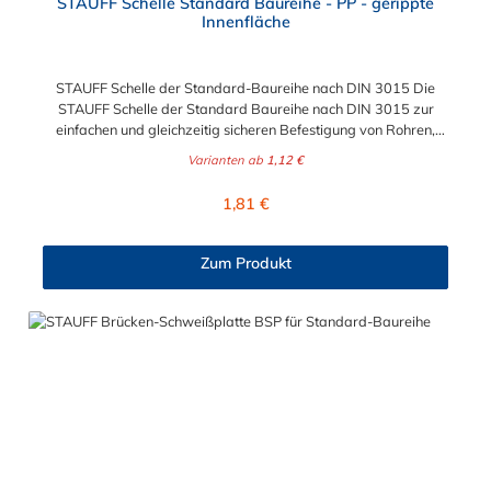
STAUFF Schelle Standard Baureihe - PP - gerippte
Innenfläche
STAUFF Schelle der Standard-Baureihe nach DIN 3015 Die
STAUFF Schelle der Standard Baureihe nach DIN 3015 zur
einfachen und gleichzeitig sicheren Befestigung von Rohren,
Schläuchen, Kabeln und anderen Bauteilen. Das Material der
Varianten ab
1,12 €
STAUFF Schelle nach DIN 3015 ist Polypropylen (PP). Passende
Schrauben: Baugröße Sechskantschraube mit Deckplatte
Regulärer Preis:
1,81 €
Inbusschraube ohne Deckplatte 1 M6 x 30 M6 x 20 1a M6 x 30
M6 x 20 2 M6 x 35 M6 x 25 3 M6 x 40 M6 x 30 4 M6 x 45 M6 x
35 5 M6 x 60 M6 x 50 6 M6 x 70 M6 x 60 7 M6 x 100 M6 x 90
Zum Produkt
8 M6 x 125 M6 x 110