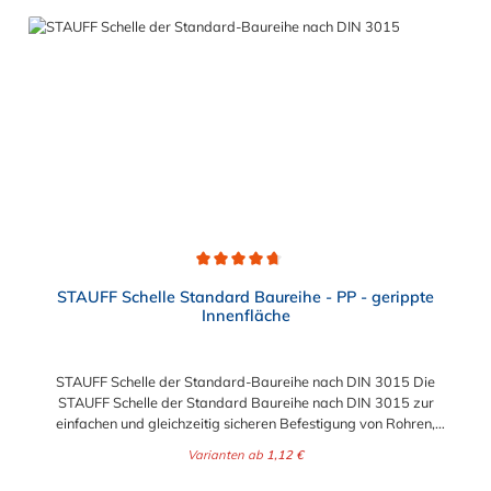
Durchschnittliche Bewertung von 4.8 von 5 Sternen
STAUFF Schelle Standard Baureihe - PP - gerippte
Innenfläche
STAUFF Schelle der Standard-Baureihe nach DIN 3015 Die
STAUFF Schelle der Standard Baureihe nach DIN 3015 zur
einfachen und gleichzeitig sicheren Befestigung von Rohren,
Schläuchen, Kabeln und anderen Bauteilen. Das Material der
Varianten ab
1,12 €
STAUFF Schelle nach DIN 3015 ist Polypropylen (PP). Passende
Schrauben: Baugröße Sechskantschraube mit Deckplatte
Regulärer Preis: