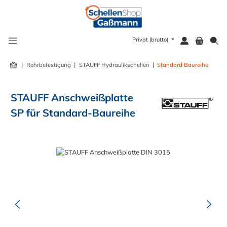
alt springen
Privat (brutto)
|
|
|
Rohrbefestigung
STAUFF Hydraulikschellen
Standard Baureihe
STAUFF Anschweißplatte
SP für Standard-Baureihe
Bildergalerie überspringen