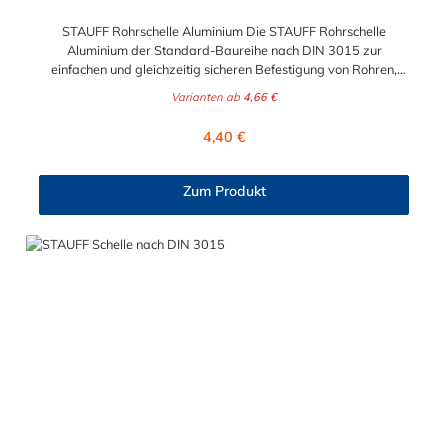
STAUFF Rohrschelle Aluminium Die STAUFF Rohrschelle
Aluminium der Standard-Baureihe nach DIN 3015 zur
einfachen und gleichzeitig sicheren Befestigung von Rohren,
Schläuchen, Kabeln und anderen Bauteilen. Der Durchmesser
Varianten ab
4,66 €
der Rohrschelle Aluminium ist von 4 mm bis 76,1 mm wählbar.
Passende Schrauben der Rohrschelle Aluminium: Baugröße
Regulärer Preis:
4,40 €
Sechskantschraube mit Deckplatte Inbusschraube ohne
Deckplatte 1 M6 x 30 M6 x 20 1a M6 x 30 M6 x 20 2 M6 x 35
M6 x 25 3 M6 x 40 M6 x 30 4 M6 x 45 M6 x 35 5 M6 x 60 M6 x
Zum Produkt
50 6 M6 x 70 M6 x 60 7 M6 x 100 M6 x 90 8 M6 x 125 M6 x
110