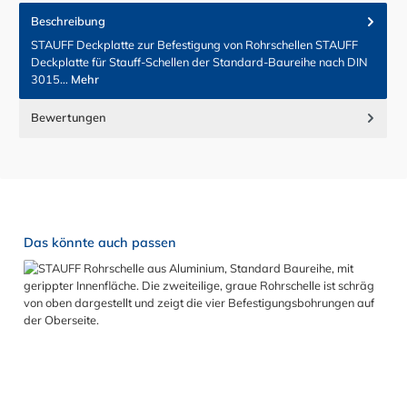
Beschreibung
STAUFF Deckplatte zur Befestigung von Rohrschellen STAUFF
Deckplatte für Stauff-Schellen der Standard-Baureihe nach DIN
3015…
Mehr
Bewertungen
Produktgalerie überspringen
Das könnte auch passen