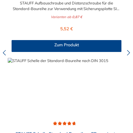
STAUFF Aufbauschraube und Distanzschraube für die
Standard-Baureihe zur Verwendung mit Sicherungsplatte SIG.
Für die Baugrößen 1 bis 8 geeignet. Das Material der
Varianten ab
0,87 €
Distanzschraube ist zwischen verzinkten Stahl und Edelstahl
auswählbar.
Regulärer Preis:
5,52 €
Zum Produkt
Durchschnittliche Bewertung von 4.8 von 5 Sternen