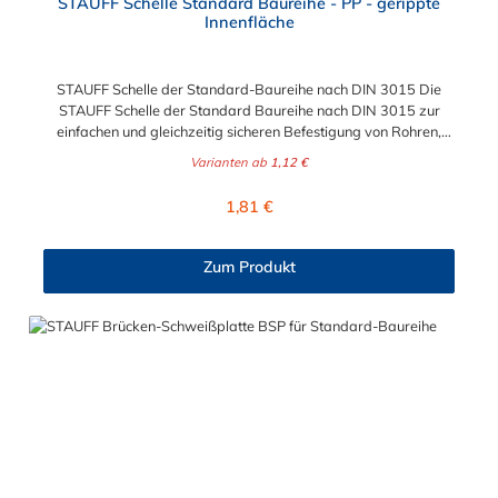
STAUFF Schelle Standard Baureihe - PP - gerippte
Innenfläche
STAUFF Schelle der Standard-Baureihe nach DIN 3015 Die
STAUFF Schelle der Standard Baureihe nach DIN 3015 zur
einfachen und gleichzeitig sicheren Befestigung von Rohren,
Schläuchen, Kabeln und anderen Bauteilen. Das Material der
Varianten ab
1,12 €
STAUFF Schelle nach DIN 3015 ist Polypropylen (PP). Passende
Schrauben: Baugröße Sechskantschraube mit Deckplatte
Regulärer Preis:
1,81 €
Inbusschraube ohne Deckplatte 1 M6 x 30 M6 x 20 1a M6 x 30
M6 x 20 2 M6 x 35 M6 x 25 3 M6 x 40 M6 x 30 4 M6 x 45 M6 x
35 5 M6 x 60 M6 x 50 6 M6 x 70 M6 x 60 7 M6 x 100 M6 x 90
Zum Produkt
8 M6 x 125 M6 x 110