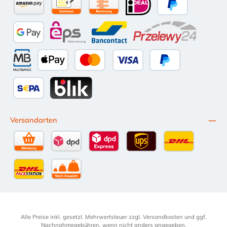
Amazon Pay
Vorkasse per Überweisung
Kauf auf Rechnung (10 Tage Netto)
iDEAL
PayPal
Google Pay
eps
Bancontact
Przelewy24
Multibanco
Apple Pay
Kredit- oder Debitkarte
Später Bezahlen
SEPA Lastschrift
BLIK
Versandarten
Selbstabholung
DPD Standardversand
DPD Expressversand - 12 Uhr
UPS Standard International
DHL Standardv
DHL-Versand an Packstation
per Spedition
Alle Preise inkl. gesetzl. Mehrwertsteuer zzgl.
Versandkosten
und ggf.
Nachnahmegebühren, wenn nicht anders angegeben.