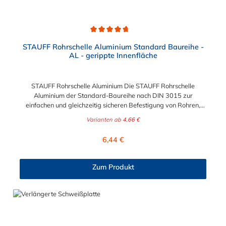
Durchschnittliche Bewertung von 4.8 von 5 Sternen
STAUFF Rohrschelle Aluminium Standard Baureihe -
AL - gerippte Innenfläche
STAUFF Rohrschelle Aluminium Die STAUFF Rohrschelle
Aluminium der Standard-Baureihe nach DIN 3015 zur
einfachen und gleichzeitig sicheren Befestigung von Rohren,
Schläuchen, Kabeln und anderen Bauteilen. Der Durchmesser
Varianten ab
4,66 €
der Rohrschelle Aluminium ist von 4 mm bis 76,1 mm wählbar.
Passende Schrauben der Rohrschelle Aluminium: Baugröße
Regulärer Preis:
6,44 €
Sechskantschraube mit Deckplatte Inbusschraube ohne
Deckplatte 1 M6 x 30 M6 x 20 1a M6 x 30 M6 x 20 2 M6 x 35
M6 x 25 3 M6 x 40 M6 x 30 4 M6 x 45 M6 x 35 5 M6 x 60 M6 x
Zum Produkt
50 6 M6 x 70 M6 x 60 7 M6 x 100 M6 x 90 8 M6 x 125 M6 x
110