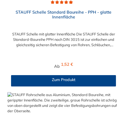
Durchschnittliche Bewertung von 5 von 5 Sternen
STAUFF Schelle Standard Baureihe - PPH - glatte
Innenfläche
STAUFF Schelle mit glatter Innenfläche Die STAUFF Schelle der
Standard-Baureihe PPH nach DIN 3015 ist zur einfachen und
gleichzeitig sicheren Befestigung von Rohren, Schläuchen,
Kabeln und anderen Bauteilen. Der Durchmesser kann
zwischen 6 mm und 102 mm gewählt werden. Die Innenfläche
der STAUFF Schelle ist glatt. Passende Schrauben für die
Regulärer Preis:
1,52 €
Ab
STAUFF Schelle: Baugröße Sechskantschraube mit Deckplatte
Inbusschraube ohne Deckplatte 1 M6 x 30 M6 x 20 1a M6 x 30
M6 x 20 2 M6 x 35 M6 x 25 3 M6 x 40 M6 x 30 4 M6 x 45 M6 x
Zum Produkt
35 5 M6 x 60 M6 x 50 6 M6 x 70 M6 x 60 7 M6 x 100 M6 x 90
8 M6 x 125 M6 x 110