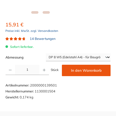
15,91 €
Preise inkl. MwSt. zzgl. Versandkosten
14 Bewertungen
Durchschnittliche Bewertung von 4.8 von 5 Sternen
Sofort lieferbar.
auswählen
Abmessung
Produkt Anzahl: Gib den gewünschten Wert ein oder benutze die Schaltflächen um die Anzahl z
Stück
In den Warenkorb
Artikelnummer:
2000000139501
Herstellernummer:
1130001504
Gewicht:
0,174 kg