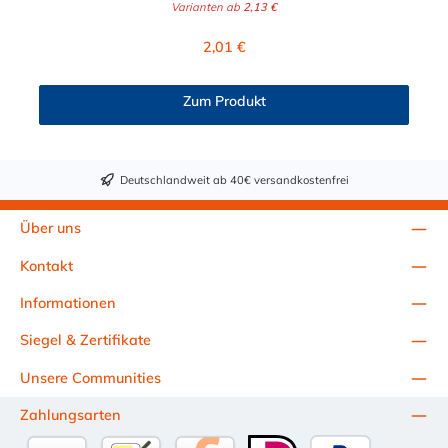
Varianten ab
2,13 €
Hydraulikschelle ist in verschiedenen Durchmessern von 6 mm
bis 102 mm erhältlich. Passende Schrauben für die STAUFF
Regulärer Preis:
2,01 €
Hydraulikschelle: Baugröße Sechskantschraube mit Deckplatte
Inbusschraube ohne Deckplatte 1 M6 x 30 M6 x 20 1a M6 x 30
M6 x 20 2 M6 x 35 M6 x 25 3 M6 x 40 M6 x 30 4 M6 x 45 M6 x
Zum Produkt
35 5 M6 x 60 M6 x 50 6 M6 x 70 M6 x 60 7 M6 x 100 M6 x 90
8 M6 x 125 M6 x 110
Deutschlandweit ab 40€ versandkostenfrei
Über uns
Kontakt
Informationen
Siegel & Zertifikate
Unsere Communities
Zahlungsarten