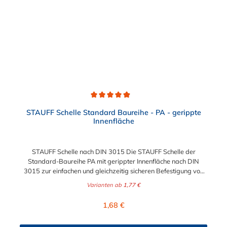
Durchschnittliche Bewertung von 4.9 von 5 Sternen
STAUFF Schelle Standard Baureihe - PA - gerippte
Innenfläche
STAUFF Schelle nach DIN 3015 Die STAUFF Schelle der
Standard-Baureihe PA mit gerippter Innenfläche nach DIN
3015 zur einfachen und gleichzeitig sicheren Befestigung von
Rohren, Schläuchen, Kabeln und anderen Bauteilen. Passende
Varianten ab
1,77 €
Schrauben für die STAUFF Schelle: Baugröße
Sechskantschraube mit Deckplatte Inbusschraube ohne
Regulärer Preis:
1,68 €
Deckplatte 1 M6 x 30 M6 x 20 1a M6 x 30 M6 x 20 2 M6 x 35
M6 x 25 3 M6 x 40 M6 x 30 4 M6 x 45 M6 x 35 5 M6 x 60 M6 x