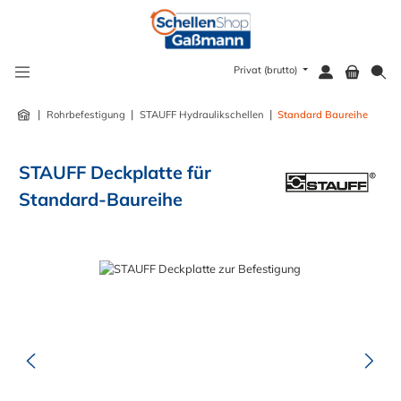
alt springen
Privat (brutto)
|
|
|
Rohrbefestigung
STAUFF Hydraulikschellen
Standard Baureihe
STAUFF Deckplatte für
Standard-Baureihe
Bildergalerie überspringen