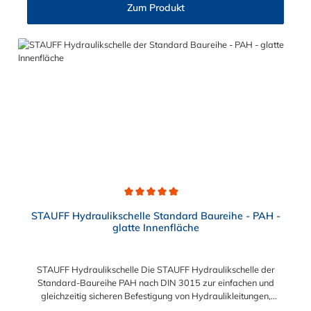
50 6 M6 x 70 M6 x 60 7 M6 x 100 M6 x 90 8 M6 x 125 M6 x
Zum Produkt
110
Durchschnittliche Bewertung von 5 von 5 Sternen
STAUFF Hydraulikschelle Standard Baureihe - PAH -
glatte Innenfläche
STAUFF Hydraulikschelle Die STAUFF Hydraulikschelle der
Standard-Baureihe PAH nach DIN 3015 zur einfachen und
gleichzeitig sicheren Befestigung von Hydraulikleitungen,
Rohren, Schläuchen, Kabeln und anderen Bauteilen. Die