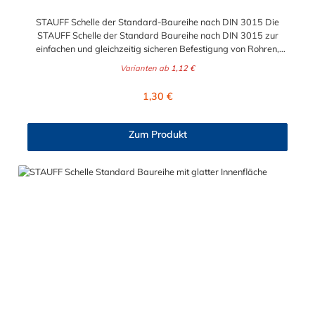
STAUFF Schelle der Standard-Baureihe nach DIN 3015 Die
STAUFF Schelle der Standard Baureihe nach DIN 3015 zur
einfachen und gleichzeitig sicheren Befestigung von Rohren,
Schläuchen, Kabeln und anderen Bauteilen. Das Material der
Varianten ab
1,12 €
STAUFF Schelle nach DIN 3015 ist Polypropylen (PP). Passende
Schrauben: Baugröße Sechskantschraube mit Deckplatte
Regulärer Preis:
1,30 €
Inbusschraube ohne Deckplatte 1 M6 x 30 M6 x 20 1a M6 x 30
M6 x 20 2 M6 x 35 M6 x 25 3 M6 x 40 M6 x 30 4 M6 x 45 M6 x
35 5 M6 x 60 M6 x 50 6 M6 x 70 M6 x 60 7 M6 x 100 M6 x 90
Zum Produkt
8 M6 x 125 M6 x 110