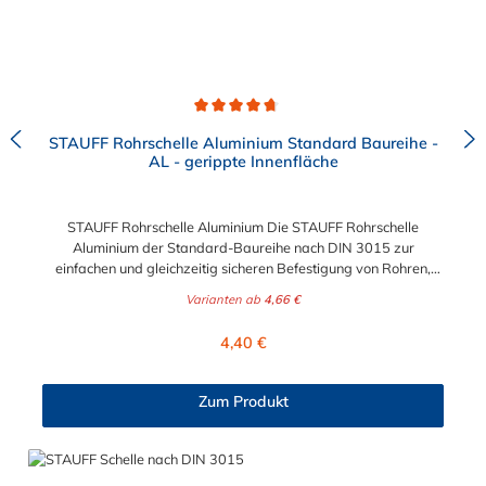
Durchschnittliche Bewertung von 4.8 von 5 Sternen
STAUFF Rohrschelle Aluminium Standard Baureihe -
AL - gerippte Innenfläche
STAUFF Rohrschelle Aluminium Die STAUFF Rohrschelle
Aluminium der Standard-Baureihe nach DIN 3015 zur
einfachen und gleichzeitig sicheren Befestigung von Rohren,
Schläuchen, Kabeln und anderen Bauteilen. Der Durchmesser
Varianten ab
4,66 €
der Rohrschelle Aluminium ist von 4 mm bis 76,1 mm wählbar.
Passende Schrauben der Rohrschelle Aluminium: Baugröße
Regulärer Preis:
4,40 €
Sechskantschraube mit Deckplatte Inbusschraube ohne
Deckplatte 1 M6 x 30 M6 x 20 1a M6 x 30 M6 x 20 2 M6 x 35
M6 x 25 3 M6 x 40 M6 x 30 4 M6 x 45 M6 x 35 5 M6 x 60 M6 x
Zum Produkt
50 6 M6 x 70 M6 x 60 7 M6 x 100 M6 x 90 8 M6 x 125 M6 x
110