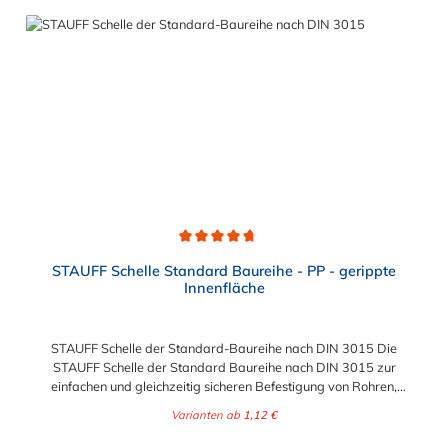
Durchschnittliche Bewertung von 4.8 von 5 Sternen
STAUFF Schelle Standard Baureihe - PP - gerippte
Innenfläche
STAUFF Schelle der Standard-Baureihe nach DIN 3015 Die
STAUFF Schelle der Standard Baureihe nach DIN 3015 zur
einfachen und gleichzeitig sicheren Befestigung von Rohren,
Schläuchen, Kabeln und anderen Bauteilen. Das Material der
Varianten ab
1,12 €
STAUFF Schelle nach DIN 3015 ist Polypropylen (PP). Passende
Schrauben: Baugröße Sechskantschraube mit Deckplatte
Regulärer Preis: