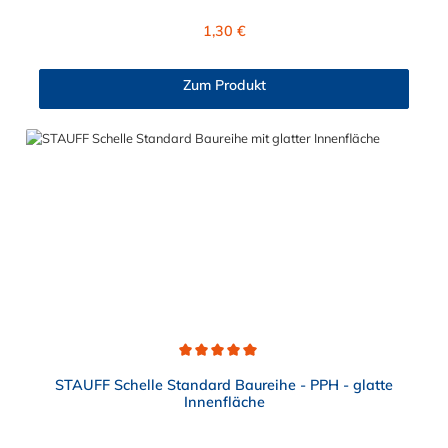
STAUFF Schelle nach DIN 3015 ist Polypropylen (PP). Passende
Schrauben: Baugröße Sechskantschraube mit Deckplatte
Regulärer Preis:
1,30 €
Inbusschraube ohne Deckplatte 1 M6 x 30 M6 x 20 1a M6 x 30
M6 x 20 2 M6 x 35 M6 x 25 3 M6 x 40 M6 x 30 4 M6 x 45 M6 x
35 5 M6 x 60 M6 x 50 6 M6 x 70 M6 x 60 7 M6 x 100 M6 x 90
Zum Produkt
8 M6 x 125 M6 x 110
Durchschnittliche Bewertung von 5 von 5 Sternen
STAUFF Schelle Standard Baureihe - PPH - glatte
Innenfläche