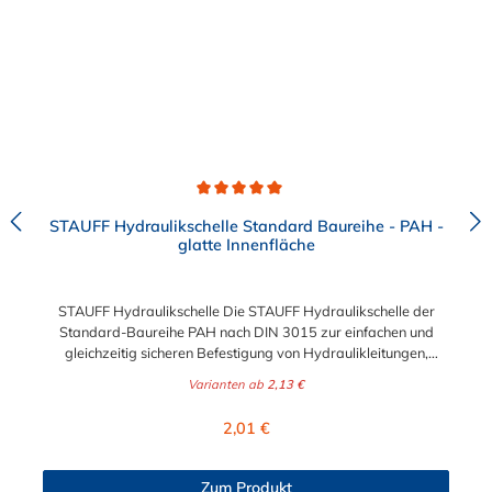
Durchschnittliche Bewertung von 5 von 5 Sternen
STAUFF Hydraulikschelle Standard Baureihe - PAH -
glatte Innenfläche
STAUFF Hydraulikschelle Die STAUFF Hydraulikschelle der
Standard-Baureihe PAH nach DIN 3015 zur einfachen und
gleichzeitig sicheren Befestigung von Hydraulikleitungen,
Rohren, Schläuchen, Kabeln und anderen Bauteilen. Die
Varianten ab
2,13 €
Hydraulikschelle ist in verschiedenen Durchmessern von 6 mm
bis 102 mm erhältlich. Passende Schrauben für die STAUFF
Regulärer Preis:
2,01 €
Hydraulikschelle: Baugröße Sechskantschraube mit Deckplatte
Inbusschraube ohne Deckplatte 1 M6 x 30 M6 x 20 1a M6 x 30
M6 x 20 2 M6 x 35 M6 x 25 3 M6 x 40 M6 x 30 4 M6 x 45 M6 x
Zum Produkt