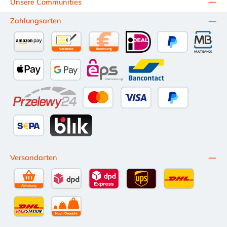
Unsere Communities
Zahlungsarten
Amazon Pay
Vorkasse per Überweisung
Kauf auf Rechnung (10 Tage Netto)
iDEAL
PayPal
Multiba
Apple Pay
Google Pay
eps
Bancontact
Przelewy24
Kredit- oder Debitkarte
Später Bezahlen
SEPA Lastschrift
BLIK
Versandarten
Selbstabholung
DPD Standardversand
DPD Expressversand - 12 Uhr
UPS Standard International
DHL Standardv
DHL-Versand an Packstation
per Spedition