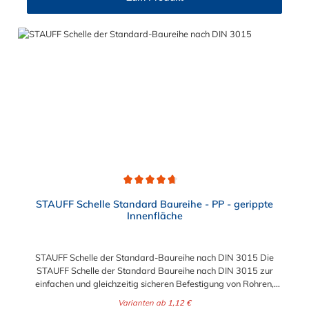
35 5 M6 x 60 M6 x 50 6 M6 x 70 M6 x 60 7 M6 x 100 M6 x 90
8 M6 x 125 M6 x 110
Durchschnittliche Bewertung von 4.8 von 5 Sternen
STAUFF Schelle Standard Baureihe - PP - gerippte
Innenfläche
STAUFF Schelle der Standard-Baureihe nach DIN 3015 Die
STAUFF Schelle der Standard Baureihe nach DIN 3015 zur
einfachen und gleichzeitig sicheren Befestigung von Rohren,
Schläuchen, Kabeln und anderen Bauteilen. Das Material der
Varianten ab
1,12 €