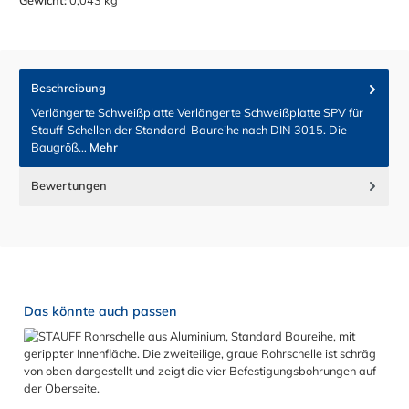
Gewicht:
0,043 kg
Beschreibung
Verlängerte Schweißplatte Verlängerte Schweißplatte SPV für
Stauff-Schellen der Standard-Baureihe nach DIN 3015. Die
Baugröß…
Mehr
Bewertungen
Produktgalerie überspringen
Das könnte auch passen