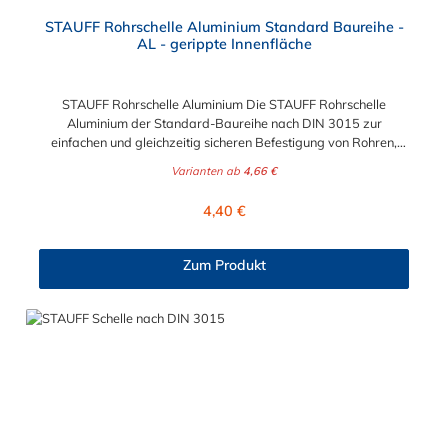
Durchschnittliche Bewertung von 4.8 von 5 Sternen
STAUFF Rohrschelle Aluminium Standard Baureihe -
AL - gerippte Innenfläche
STAUFF Rohrschelle Aluminium Die STAUFF Rohrschelle
Aluminium der Standard-Baureihe nach DIN 3015 zur
einfachen und gleichzeitig sicheren Befestigung von Rohren,
Schläuchen, Kabeln und anderen Bauteilen. Der Durchmesser
Varianten ab
4,66 €
der Rohrschelle Aluminium ist von 4 mm bis 76,1 mm wählbar.
Passende Schrauben der Rohrschelle Aluminium: Baugröße
Regulärer Preis:
4,40 €
Sechskantschraube mit Deckplatte Inbusschraube ohne
Deckplatte 1 M6 x 30 M6 x 20 1a M6 x 30 M6 x 20 2 M6 x 35
M6 x 25 3 M6 x 40 M6 x 30 4 M6 x 45 M6 x 35 5 M6 x 60 M6 x
Zum Produkt
50 6 M6 x 70 M6 x 60 7 M6 x 100 M6 x 90 8 M6 x 125 M6 x
110