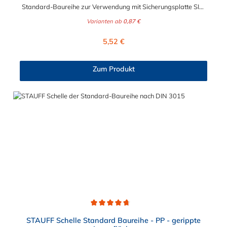
Standard-Baureihe zur Verwendung mit Sicherungsplatte SIG.
Für die Baugrößen 1 bis 8 geeignet. Das Material der
Varianten ab
0,87 €
Distanzschraube ist zwischen verzinkten Stahl und Edelstahl
auswählbar.
Regulärer Preis:
5,52 €
Zum Produkt
Durchschnittliche Bewertung von 4.8 von 5 Sternen
STAUFF Schelle Standard Baureihe - PP - gerippte