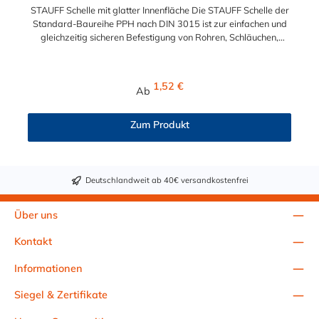
STAUFF Schelle mit glatter Innenfläche Die STAUFF Schelle der
Standard-Baureihe PPH nach DIN 3015 ist zur einfachen und
gleichzeitig sicheren Befestigung von Rohren, Schläuchen,
Kabeln und anderen Bauteilen. Der Durchmesser kann
zwischen 6 mm und 102 mm gewählt werden. Die Innenfläche
der STAUFF Schelle ist glatt. Passende Schrauben für die
Regulärer Preis:
1,52 €
Ab
STAUFF Schelle: Baugröße Sechskantschraube mit Deckplatte
Inbusschraube ohne Deckplatte 1 M6 x 30 M6 x 20 1a M6 x 30
M6 x 20 2 M6 x 35 M6 x 25 3 M6 x 40 M6 x 30 4 M6 x 45 M6 x
Zum Produkt
35 5 M6 x 60 M6 x 50 6 M6 x 70 M6 x 60 7 M6 x 100 M6 x 90
8 M6 x 125 M6 x 110
Deutschlandweit ab 40€ versandkostenfrei
Über uns
Kontakt
Informationen
Siegel & Zertifikate