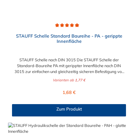
Durchschnittliche Bewertung von 4.9 von 5 Sternen
STAUFF Schelle Standard Baureihe - PA - gerippte
Innenfläche
STAUFF Schelle nach DIN 3015 Die STAUFF Schelle der
Standard-Baureihe PA mit gerippter Innenfläche nach DIN
3015 zur einfachen und gleichzeitig sicheren Befestigung von
Rohren, Schläuchen, Kabeln und anderen Bauteilen. Passende
Varianten ab
1,77 €
Schrauben für die STAUFF Schelle: Baugröße
Sechskantschraube mit Deckplatte Inbusschraube ohne
Regulärer Preis:
1,68 €
Deckplatte 1 M6 x 30 M6 x 20 1a M6 x 30 M6 x 20 2 M6 x 35
M6 x 25 3 M6 x 40 M6 x 30 4 M6 x 45 M6 x 35 5 M6 x 60 M6 x
50 6 M6 x 70 M6 x 60 7 M6 x 100 M6 x 90 8 M6 x 125 M6 x
Zum Produkt
110