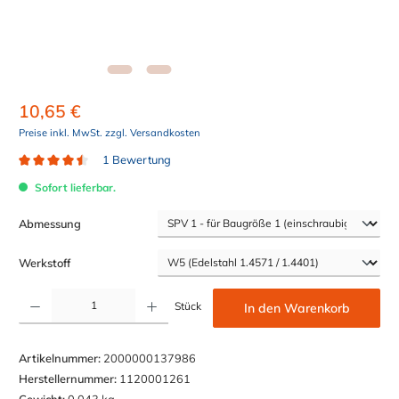
10,65 €
Preise inkl. MwSt. zzgl. Versandkosten
1 Bewertung
Durchschnittliche Bewertung von 4.5 von 5 Sternen
Sofort lieferbar.
auswählen
Abmessung
auswählen
Werkstoff
Produkt Anzahl: Gib den gewünschten Wert ein oder benutze die Schaltflächen um die Anzahl z
Stück
In den Warenkorb
Artikelnummer:
2000000137986
Herstellernummer:
1120001261