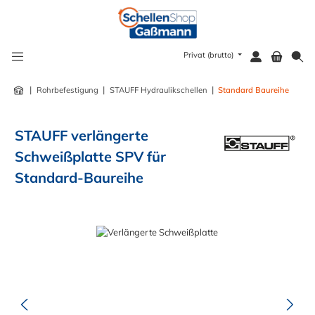
alt springen
Privat (brutto)
|
|
|
Rohrbefestigung
STAUFF Hydraulikschellen
Standard Baureihe
STAUFF verlängerte
Schweißplatte SPV für
Standard-Baureihe
Bildergalerie überspringen