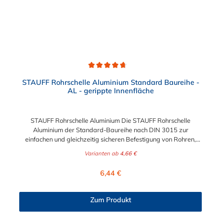
Durchschnittliche Bewertung von 4.8 von 5 Sternen
STAUFF Rohrschelle Aluminium Standard Baureihe -
AL - gerippte Innenfläche
STAUFF Rohrschelle Aluminium Die STAUFF Rohrschelle
Aluminium der Standard-Baureihe nach DIN 3015 zur
einfachen und gleichzeitig sicheren Befestigung von Rohren,
Schläuchen, Kabeln und anderen Bauteilen. Der Durchmesser
Varianten ab
4,66 €
der Rohrschelle Aluminium ist von 4 mm bis 76,1 mm wählbar.
Passende Schrauben der Rohrschelle Aluminium: Baugröße
Regulärer Preis:
6,44 €
Sechskantschraube mit Deckplatte Inbusschraube ohne
Deckplatte 1 M6 x 30 M6 x 20 1a M6 x 30 M6 x 20 2 M6 x 35
M6 x 25 3 M6 x 40 M6 x 30 4 M6 x 45 M6 x 35 5 M6 x 60 M6 x
Zum Produkt
50 6 M6 x 70 M6 x 60 7 M6 x 100 M6 x 90 8 M6 x 125 M6 x
110