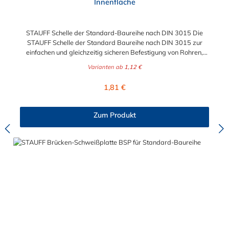
Innenfläche
STAUFF Schelle der Standard-Baureihe nach DIN 3015 Die
STAUFF Schelle der Standard Baureihe nach DIN 3015 zur
einfachen und gleichzeitig sicheren Befestigung von Rohren,
Schläuchen, Kabeln und anderen Bauteilen. Das Material der
Varianten ab
1,12 €
STAUFF Schelle nach DIN 3015 ist Polypropylen (PP). Passende
Schrauben: Baugröße Sechskantschraube mit Deckplatte
Regulärer Preis:
1,81 €
Inbusschraube ohne Deckplatte 1 M6 x 30 M6 x 20 1a M6 x 30
M6 x 20 2 M6 x 35 M6 x 25 3 M6 x 40 M6 x 30 4 M6 x 45 M6 x
35 5 M6 x 60 M6 x 50 6 M6 x 70 M6 x 60 7 M6 x 100 M6 x 90
Zum Produkt
8 M6 x 125 M6 x 110