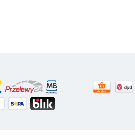
to)
contact
Przelewy24
Multibanco
Selbstabholun
DPD 
itkarte
äter Bezahlen
SEPA Lastschrift
BLIK