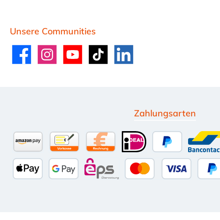
Unsere Communities
Facebook
Instagram
YouTube
TikTok
LinkedIn
Zahlungsarten
Amazon Pay
Vorkasse per Überweisung
Kauf auf Rechnung (10 Tage Net
iDEAL
PayPal
Ban
Apple Pay
Google Pay
eps
Kredit- oder Deb
Sp