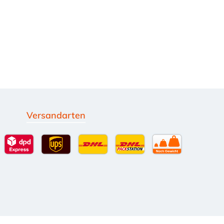
Versandarten
g
Standardversand
DPD Expressversand - 12 Uhr
UPS Standard International
DHL Standardversand
DHL-Versand an Packsta
per Spedition