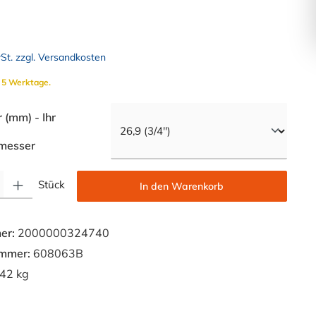
wSt. zzgl. Versandkosten
. 5 Werktage.
(mm) - Ihr
auswählen
messer
Gib den gewünschten Wert ein oder benutze die Schaltflächen um die Anzahl zu e
Stück
In den Warenkorb
er:
2000000324740
ummer:
608063B
42 kg