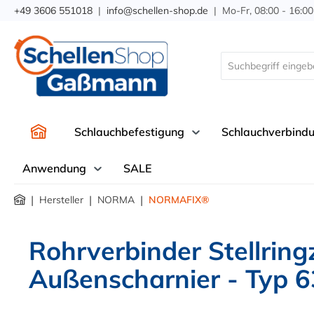
+49 3606 551018
|
info@schellen-shop.de
| Mo-Fr, 08:00 - 16:00
springen
Zur Hauptnavigation springen
Schlauchbefestigung
Schlauchverbind
Anwendung
SALE
|
|
|
Hersteller
NORMA
NORMAFIX®
Rohrverbinder Stellring
Außenscharnier - Typ 6