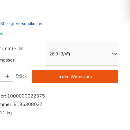
wSt. zzgl. Versandkosten
ar.
(mm) - Ihr
auswählen
messer
Gib den gewünschten Wert ein oder benutze die Schaltflächen um die Anzahl zu e
Stück
In den Warenkorb
er:
1000000022375
ummer:
8196308027
11 kg