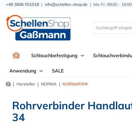
+49 3606 551018
|
info@schellen-shop.de
| Mo-Fr, 08:00 - 16:00
springen
Zur Hauptnavigation springen
Schlauchbefestigung
Schlauchverbind
Anwendung
SALE
|
|
|
Hersteller
NORMA
NORMAFIX®
Rohrverbinder Handlauf
34