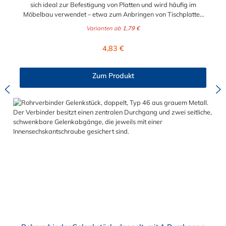
sich ideal zur Befestigung von Platten und wird häufig im
Möbelbau verwendet – etwa zum Anbringen von Tischplatten
oder Regalböden. Auch im Bereich Werbetechnik findet er
Varianten ab
1,79 €
Anwendung: Werbeschilder lassen sich damit unkompliziert in
eine Rohrrahmenkonstruktion integrieren und sicher fixieren.
Regulärer Preis:
4,83 €
Zur Auswahl stehen Ihnen das Ösenteil mit Einzellasche für die
Durchmesser 21,3 mm (1/2"), 26,9 mm (3/4"), 33,7 mm (1"),
42,4 mm (1 1/4")und 48,3 mm (1 1/2"). Das Material des
Zum Produkt
Rohrverbinders Typ 55 ist verzinktes Gusseisen. Vorteile auf
einen Blick: Edelstahlschraube Garantie bis 1500 N/m
Belastung kein Schweißen, somit keine Feuererlaubnis
erforderlich Keine Gewinde, keine Verschraubung Mit
einfachem Sechskantschlüssel montierbar Vielseitiges System,
vor Ort veränderbar Lackierbar Anwendungen: Handläufe
Sicherheitsgeländer/Schutzbarrieren Fallschutz Sonstige
Anwendungen für sicheres Arbeiten Feste Geländer
Maschinenschutzvorrichtungen Spielplätze