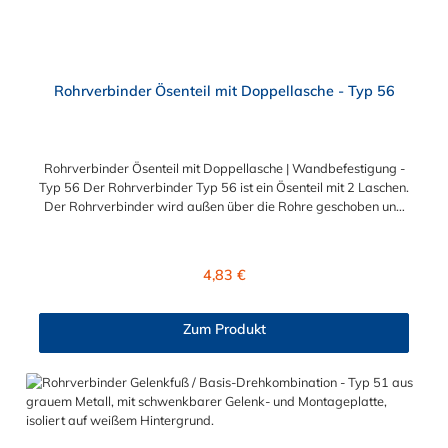
Rohrverbinder Ösenteil mit Doppellasche - Typ 56
Rohrverbinder Ösenteil mit Doppellasche | Wandbefestigung -
Typ 56 Der Rohrverbinder Typ 56 ist ein Ösenteil mit 2 Laschen.
Der Rohrverbinder wird außen über die Rohre geschoben und
sorgt somit für eine äußere Rohrverbindung. Zur Auswahl
stehen Ihnen der Rohrverbinder mit Doppellasche für die
Durchmesser 26,9 mm (3/4"), 33,7 mm (1"), 42,4 mm (1 1/4")
Regulärer Preis:
4,83 €
und 48,3 mm (1 1/2"). Das Material des Rohrverbinders Typ 56
ist verzinktes Gusseisen. Vorteile auf einen Blick:
Edelstahlschraube Garantie bis 1500 N/m Belastung kein
Zum Produkt
Schweißen, somit keine Feuererlaubnis erforderlich Keine
Gewinde, keine Verschraubung Mit einfachem
Sechskantschlüssel montierbar Vielseitiges System, vor Ort
veränderbar Lackierbar Anwendungen: Handläufe
Sicherheitsgeländer/Schutzbarrieren Fallschutz Sonstige
Anwendungen für sicheres Arbeiten Feste Geländer