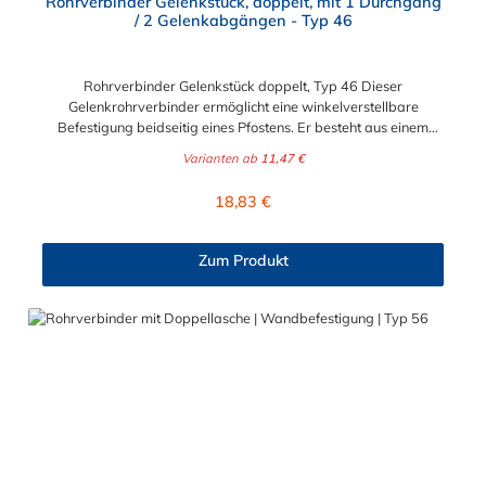
Rohrverbinder Gelenkstück, doppelt, mit 1 Durchgang
/ 2 Gelenkabgängen - Typ 46
Rohrverbinder Gelenkstück doppelt, Typ 46 Dieser
Gelenkrohrverbinder ermöglicht eine winkelverstellbare
Befestigung beidseitig eines Pfostens. Er besteht aus einem
doppelten Gelenkauge (Typ 38) sowie zwei Gelenkhaltern (Typ
Varianten ab
11,47 €
42), die durch einen Nietbolzen stabil miteinander verbunden
sind. Ideal für Konstruktionen, bei denen flexible
Regulärer Preis:
18,83 €
Winkelverbindungen erforderlich sind. Bitte beachten: Beim
Einsatz dieses Rohrverbinder-Gelenkstücks müssen die Rohre
an den Außenseiten in der gewünschten Stellung fest
Zum Produkt
eingespannt werden, um eine stabile Konstruktion zu erhalten.
Vorteile auf einen Blick: Edelstahlschraube Garantie bis 1500
N/m Belastung kein Schweißen, somit keine Feuererlaubnis
erforderlich Keine Gewinde, keine Verschraubung Mit
einfachem Sechskantschlüssel montierbar Vielseitiges System,
vor Ort veränderbar Lackierbar Anwendungen: Handläufe
Sicherheitsgeländer/Schutzbarrieren Fallschutz Sonstige
Anwendungen für sicheres Arbeiten Feste Geländer
Maschinenschutzvorrichtungen Spielplätze