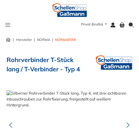
alt springen
Privat (brutto)
|
|
|
Hersteller
NORMA
NORMAFIX®
Rohrverbinder T-Stück
lang / T-Verbinder - Typ 4
Bildergalerie überspringen