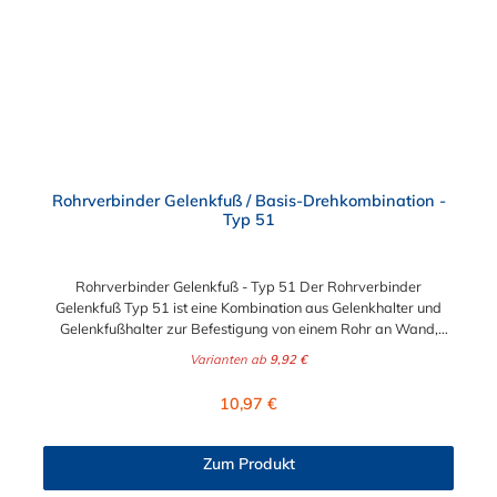
Maschinenschutzvorrichtungen Spielplätze
Rohrverbinder Gelenkfuß / Basis-Drehkombination -
Typ 51
Rohrverbinder Gelenkfuß - Typ 51 Der Rohrverbinder
Gelenkfuß Typ 51 ist eine Kombination aus Gelenkhalter und
Gelenkfußhalter zur Befestigung von einem Rohr an Wand,
Decke und Boden. Der Rohrverbinder wird außen über das
Varianten ab
9,92 €
Rohr geschoben. Zur Auswahl steht Ihnen die Fußplatte für die
Durchmesser 26,9 mm (3/4"), 33,7 mm (1/2"), 42,4 mm (1 1/4"),
Regulärer Preis:
10,97 €
48,3 mm (1 1/2") und 60,3 mm (2"). Das Material des
Rohrverbinders Typ 51 ist verzinktes Gusseisen. Der
Gelenkhalter und Gelenkfußhalter sind bei dem Gelenkfuß Typ
Zum Produkt
51, mittels Nietbolzen, fest miteinander verbunden. Zur
Anwendung kommt dieser Gelenkfuß bei winkligen