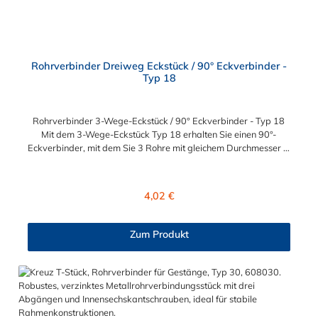
Rohrverbinder Dreiweg Eckstück / 90° Eckverbinder -
Typ 18
Rohrverbinder 3-Wege-Eckstück / 90° Eckverbinder - Typ 18
Mit dem 3-Wege-Eckstück Typ 18 erhalten Sie einen 90°-
Eckverbinder, mit dem Sie 3 Rohre mit gleichem Durchmesser in
einem 90°-Winkel zueinander verbinden können. Der
Rohrverbinder wird außen über die Rohre geschoben und sorgt
somit für eine äußere Rohrverbindung. Zur Auswahl steht Ihnen
Regulärer Preis:
4,02 €
der Eckstück-Rohrverbinder für die Durchmesser 26,9 mm
(3/4"), 33,7 mm (1/2"), 42,4 mm (1 1/4"), 48,3 mm (1 1/2") und
60,3 mm (2"). Das Material des Rohrverbinders Typ 18 ist
Zum Produkt
verzinktes Gusseisen. Vorteile auf einen Blick:
Edelstahlschraube Garantie bis 1500 N/m Belastung kein
Schweißen, somit keine Feuererlaubnis erforderlich Keine
Gewinde, keine Verschraubung Mit einfachem
Sechskantschlüssel montierbar Vielseitiges System, vor Ort
veränderbar Lackierbar Anwendungen: Handläufe