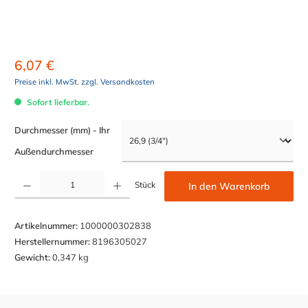
6,07 €
Preise inkl. MwSt. zzgl. Versandkosten
Sofort lieferbar.
Durchmesser (mm) - Ihr
auswählen
Außendurchmesser
Produkt Anzahl: Gib den gewünschten Wert ein oder benutze die Schaltflächen um die Anzahl z
Stück
In den Warenkorb
Artikelnummer:
1000000302838
Herstellernummer:
8196305027
Gewicht:
0,347 kg