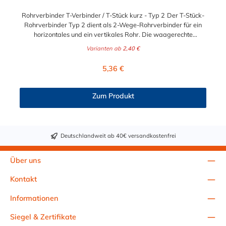
verwendet werden. Die angegebenen Biegemomente gelten
nur unter der Bedingung, dass die Rohrverbinder zur Boden-
Rohrverbinder T-Verbinder / T-Stück kurz - Typ 2 Der T-Stück-
und Wandmontage auf einer ebenen Fläche montiert werden.
Rohrverbinder Typ 2 dient als 2-Wege-Rohrverbinder für ein
Durch den Einfluss dynamischer Belastungen können sich
horizontales und ein vertikales Rohr. Die waagerechte
Schraubverbindungen lösen. Die Schraubverbindungen müssen
Rohrverbindung ist nur eine Rohr-Durchführung und kann
in regelmäßigen Abständen überprüft und gegebenenfalls
Varianten ab
2,40 €
NICHT als Verbindung für 2 Rohre verwendet werden. Der
nachgezogen werden. Die Intervalle sind abhängig von der
Rohrverbinder wird außen über die Rohre geschoben und sorgt
Regulärer Preis:
jeweiligen Nutzung der Rohrverbinder und müssen von
5,36 €
somit für eine äußere Rohrverbindung. Zur Auswahl stehen
verantwortlichen Personen (zuständig ist der Betreiber)
Ihnen der T-Stück-Rohrverbinder für die Durchmesser 26,9 mm
dokumentiert werden.
(3/4"), 33,7 mm (1/2"), 42,4 mm (1 1/4"), 48,3 mm (1 1/2") und
Zum Produkt
60,3 mm (2"). Das Material des Rohrverbinders Typ 2 ist
verzinktes Gusseisen. Vorteile auf einen Blick:
Edelstahlschraube Garantie bis 1500 N/m Belastung kein
Schweißen, somit keine Feuererlaubnis erforderlich Keine
Deutschlandweit ab 40€ versandkostenfrei
Gewinde, keine Verschraubung Mit einfachem
Sechskantschlüssel montierbar Vielseitiges System, vor Ort
veränderbar Lackierbar Anwendungen: Handläufe
Über uns
Sicherheitsgeländer/Schutzbarrieren Fallschutz Sonstige
Anwendungen für sicheres Arbeiten Feste Geländer
Kontakt
Maschinenschutzvorrichtungen Spielplätze Technische Daten &
Sicherheitshinweise Geprüfte Qualität: Das Produkt wurde auf
Informationen
freiwilliger Basis auf die Einhaltung der grundlegenden
Anforderungen geprüft. Alle anwendbaren Anforderungen der
Siegel & Zertifikate
Prüf- und Zertifizierordnung der TÜV SÜD Gruppe müssen