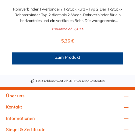
verwendet werden. Die angegebenen Biegemomente gelten
nur unter der Bedingung, dass die Rohrverbinder zur Boden-
Rohrverbinder T-Verbinder / T-Stück kurz - Typ 2 Der T-Stück-
und Wandmontage auf einer ebenen Fläche montiert werden.
Rohrverbinder Typ 2 dient als 2-Wege-Rohrverbinder für ein
Durch den Einfluss dynamischer Belastungen können sich
horizontales und ein vertikales Rohr. Die waagerechte
Schraubverbindungen lösen. Die Schraubverbindungen müssen
Rohrverbindung ist nur eine Rohr-Durchführung und kann
in regelmäßigen Abständen überprüft und gegebenenfalls
Varianten ab
2,40 €
NICHT als Verbindung für 2 Rohre verwendet werden. Der
nachgezogen werden. Die Intervalle sind abhängig von der
Rohrverbinder wird außen über die Rohre geschoben und sorgt
Regulärer Preis:
jeweiligen Nutzung der Rohrverbinder und müssen von
5,36 €
somit für eine äußere Rohrverbindung. Zur Auswahl stehen
verantwortlichen Personen (zuständig ist der Betreiber)
Ihnen der T-Stück-Rohrverbinder für die Durchmesser 26,9 mm
dokumentiert werden.
(3/4"), 33,7 mm (1/2"), 42,4 mm (1 1/4"), 48,3 mm (1 1/2") und
Zum Produkt
60,3 mm (2"). Das Material des Rohrverbinders Typ 2 ist
verzinktes Gusseisen. Vorteile auf einen Blick:
Edelstahlschraube Garantie bis 1500 N/m Belastung kein
Schweißen, somit keine Feuererlaubnis erforderlich Keine
Deutschlandweit ab 40€ versandkostenfrei
Gewinde, keine Verschraubung Mit einfachem
Sechskantschlüssel montierbar Vielseitiges System, vor Ort
veränderbar Lackierbar Anwendungen: Handläufe
Über uns
Sicherheitsgeländer/Schutzbarrieren Fallschutz Sonstige
Anwendungen für sicheres Arbeiten Feste Geländer
Kontakt
Maschinenschutzvorrichtungen Spielplätze Technische Daten &
Sicherheitshinweise Geprüfte Qualität: Das Produkt wurde auf
Informationen
freiwilliger Basis auf die Einhaltung der grundlegenden
Anforderungen geprüft. Alle anwendbaren Anforderungen der
Siegel & Zertifikate
Prüf- und Zertifizierordnung der TÜV SÜD Gruppe müssen