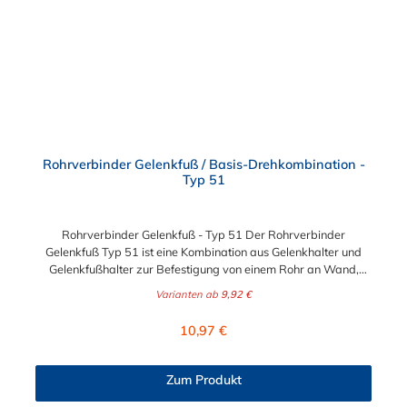
Maschinenschutzvorrichtungen Spielplätze
Rohrverbinder Gelenkfuß / Basis-Drehkombination -
Typ 51
Rohrverbinder Gelenkfuß - Typ 51 Der Rohrverbinder
Gelenkfuß Typ 51 ist eine Kombination aus Gelenkhalter und
Gelenkfußhalter zur Befestigung von einem Rohr an Wand,
Decke und Boden. Der Rohrverbinder wird außen über das
Varianten ab
9,92 €
Rohr geschoben. Zur Auswahl steht Ihnen die Fußplatte für die
Durchmesser 26,9 mm (3/4"), 33,7 mm (1/2"), 42,4 mm (1 1/4"),
Regulärer Preis:
10,97 €
48,3 mm (1 1/2") und 60,3 mm (2"). Das Material des
Rohrverbinders Typ 51 ist verzinktes Gusseisen. Der
Gelenkhalter und Gelenkfußhalter sind bei dem Gelenkfuß Typ
Zum Produkt
51, mittels Nietbolzen, fest miteinander verbunden. Zur
Anwendung kommt dieser Gelenkfuß bei winkligen