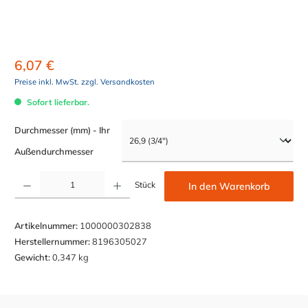
6,07 €
Preise inkl. MwSt. zzgl. Versandkosten
Sofort lieferbar.
Durchmesser (mm) - Ihr
auswählen
Außendurchmesser
Produkt Anzahl: Gib den gewünschten Wert ein oder benutze die Schaltflächen um die Anzahl z
Stück
In den Warenkorb
Artikelnummer:
1000000302838
Herstellernummer:
8196305027
Gewicht:
0,347 kg