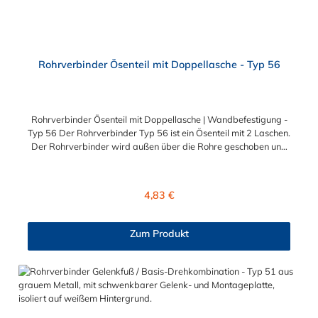
Rohrverbinder Ösenteil mit Doppellasche - Typ 56
Rohrverbinder Ösenteil mit Doppellasche | Wandbefestigung -
Typ 56 Der Rohrverbinder Typ 56 ist ein Ösenteil mit 2 Laschen.
Der Rohrverbinder wird außen über die Rohre geschoben und
sorgt somit für eine äußere Rohrverbindung. Zur Auswahl
stehen Ihnen der Rohrverbinder mit Doppellasche für die
Durchmesser 26,9 mm (3/4"), 33,7 mm (1"), 42,4 mm (1 1/4")
Regulärer Preis:
4,83 €
und 48,3 mm (1 1/2"). Das Material des Rohrverbinders Typ 56
ist verzinktes Gusseisen. Vorteile auf einen Blick:
Edelstahlschraube Garantie bis 1500 N/m Belastung kein
Zum Produkt
Schweißen, somit keine Feuererlaubnis erforderlich Keine
Gewinde, keine Verschraubung Mit einfachem
Sechskantschlüssel montierbar Vielseitiges System, vor Ort
veränderbar Lackierbar Anwendungen: Handläufe
Sicherheitsgeländer/Schutzbarrieren Fallschutz Sonstige
Anwendungen für sicheres Arbeiten Feste Geländer