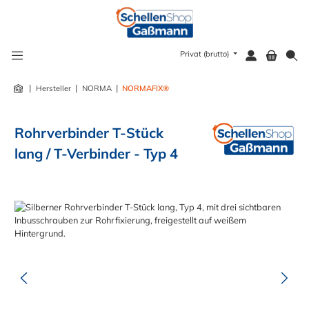
alt springen
Privat (brutto)
|
|
|
Hersteller
NORMA
NORMAFIX®
Rohrverbinder T-Stück
lang / T-Verbinder - Typ 4
Bildergalerie überspringen