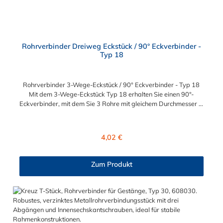
Rohrverbinder Dreiweg Eckstück / 90° Eckverbinder -
Typ 18
Rohrverbinder 3-Wege-Eckstück / 90° Eckverbinder - Typ 18
Mit dem 3-Wege-Eckstück Typ 18 erhalten Sie einen 90°-
Eckverbinder, mit dem Sie 3 Rohre mit gleichem Durchmesser in
einem 90°-Winkel zueinander verbinden können. Der
Rohrverbinder wird außen über die Rohre geschoben und sorgt
somit für eine äußere Rohrverbindung. Zur Auswahl steht Ihnen
Regulärer Preis:
4,02 €
der Eckstück-Rohrverbinder für die Durchmesser 26,9 mm
(3/4"), 33,7 mm (1/2"), 42,4 mm (1 1/4"), 48,3 mm (1 1/2") und
60,3 mm (2"). Das Material des Rohrverbinders Typ 18 ist
Zum Produkt
verzinktes Gusseisen. Vorteile auf einen Blick:
Edelstahlschraube Garantie bis 1500 N/m Belastung kein
Schweißen, somit keine Feuererlaubnis erforderlich Keine
Gewinde, keine Verschraubung Mit einfachem
Sechskantschlüssel montierbar Vielseitiges System, vor Ort
veränderbar Lackierbar Anwendungen: Handläufe