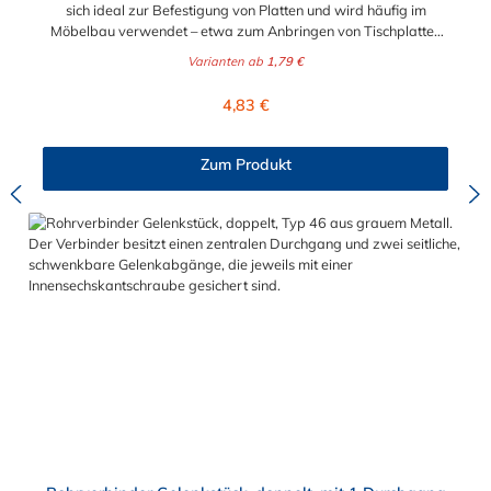
sich ideal zur Befestigung von Platten und wird häufig im
Möbelbau verwendet – etwa zum Anbringen von Tischplatten
oder Regalböden. Auch im Bereich Werbetechnik findet er
Varianten ab
1,79 €
Anwendung: Werbeschilder lassen sich damit unkompliziert in
eine Rohrrahmenkonstruktion integrieren und sicher fixieren.
Regulärer Preis:
4,83 €
Zur Auswahl stehen Ihnen das Ösenteil mit Einzellasche für die
Durchmesser 21,3 mm (1/2"), 26,9 mm (3/4"), 33,7 mm (1"),
42,4 mm (1 1/4")und 48,3 mm (1 1/2"). Das Material des
Zum Produkt
Rohrverbinders Typ 55 ist verzinktes Gusseisen. Vorteile auf
einen Blick: Edelstahlschraube Garantie bis 1500 N/m
Belastung kein Schweißen, somit keine Feuererlaubnis
erforderlich Keine Gewinde, keine Verschraubung Mit
einfachem Sechskantschlüssel montierbar Vielseitiges System,
vor Ort veränderbar Lackierbar Anwendungen: Handläufe
Sicherheitsgeländer/Schutzbarrieren Fallschutz Sonstige
Anwendungen für sicheres Arbeiten Feste Geländer
Maschinenschutzvorrichtungen Spielplätze