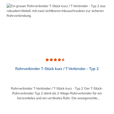
Wandbefestigungen oder als Abstützung für einen
Stützpfosten. Vorteile auf einen Blick: Edelstahlschraube
Garantie bis 1500 N/m Belastung kein Schweißen, somit keine
Feuererlaubnis erforderlich Keine Gewinde, keine
Verschraubung Mit einfachem Sechskantschlüssel montierbar
Vielseitiges System, vor Ort veränderbar Lackierbar
Anwendungen: Handläufe Sicherheitsgeländer/Schutzbarrieren
Fallschutz Sonstige Anwendungen für sicheres Arbeiten Feste
Geländer Maschinenschutzvorrichtungen Spielplätze
Durchschnittliche Bewertung von 4.5 von 5 Sternen
Rohrverbinder T-Stück kurz / T-Verbinder - Typ 2
Rohrverbinder T-Verbinder / T-Stück kurz - Typ 2 Der T-Stück-
Rohrverbinder Typ 2 dient als 2-Wege-Rohrverbinder für ein
horizontales und ein vertikales Rohr. Die waagerechte
Rohrverbindung ist nur eine Rohr-Durchführung und kann
NICHT als Verbindung für 2 Rohre verwendet werden. Der
Rohrverbinder wird außen über die Rohre geschoben und sorgt
Regulärer Preis: