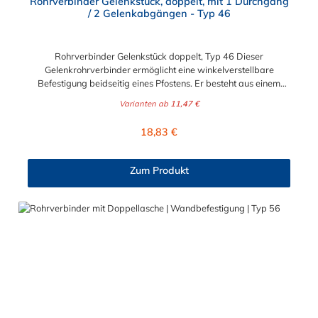
Rohrverbinder Gelenkstück, doppelt, mit 1 Durchgang
/ 2 Gelenkabgängen - Typ 46
Rohrverbinder Gelenkstück doppelt, Typ 46 Dieser
Gelenkrohrverbinder ermöglicht eine winkelverstellbare
Befestigung beidseitig eines Pfostens. Er besteht aus einem
doppelten Gelenkauge (Typ 38) sowie zwei Gelenkhaltern (Typ
Varianten ab
11,47 €
42), die durch einen Nietbolzen stabil miteinander verbunden
sind. Ideal für Konstruktionen, bei denen flexible
Regulärer Preis:
18,83 €
Winkelverbindungen erforderlich sind. Bitte beachten: Beim
Einsatz dieses Rohrverbinder-Gelenkstücks müssen die Rohre
an den Außenseiten in der gewünschten Stellung fest
Zum Produkt
eingespannt werden, um eine stabile Konstruktion zu erhalten.
Vorteile auf einen Blick: Edelstahlschraube Garantie bis 1500
N/m Belastung kein Schweißen, somit keine Feuererlaubnis
erforderlich Keine Gewinde, keine Verschraubung Mit
einfachem Sechskantschlüssel montierbar Vielseitiges System,
vor Ort veränderbar Lackierbar Anwendungen: Handläufe
Sicherheitsgeländer/Schutzbarrieren Fallschutz Sonstige
Anwendungen für sicheres Arbeiten Feste Geländer
Maschinenschutzvorrichtungen Spielplätze