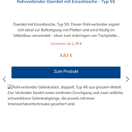
Rohrverbinder Ösenteil mit Einzellasche - Typ 55
Ösenteil mit Einzellasche, Typ 55: Dieser Rohrverbinder eignet
sich ideal zur Befestigung von Platten und wird häufig im
Möbelbau verwendet – etwa zum Anbringen von Tischplatten
oder Regalböden. Auch im Bereich Werbetechnik findet er
Varianten ab
1,79 €
Anwendung: Werbeschilder lassen sich damit unkompliziert in
eine Rohrrahmenkonstruktion integrieren und sicher fixieren.
Regulärer Preis:
4,83 €
Zur Auswahl stehen Ihnen das Ösenteil mit Einzellasche für die
Durchmesser 21,3 mm (1/2"), 26,9 mm (3/4"), 33,7 mm (1"),
42,4 mm (1 1/4")und 48,3 mm (1 1/2"). Das Material des
Zum Produkt
Rohrverbinders Typ 55 ist verzinktes Gusseisen. Vorteile auf
einen Blick: Edelstahlschraube Garantie bis 1500 N/m
Belastung kein Schweißen, somit keine Feuererlaubnis
erforderlich Keine Gewinde, keine Verschraubung Mit
einfachem Sechskantschlüssel montierbar Vielseitiges System,
vor Ort veränderbar Lackierbar Anwendungen: Handläufe
Sicherheitsgeländer/Schutzbarrieren Fallschutz Sonstige
Anwendungen für sicheres Arbeiten Feste Geländer
Maschinenschutzvorrichtungen Spielplätze