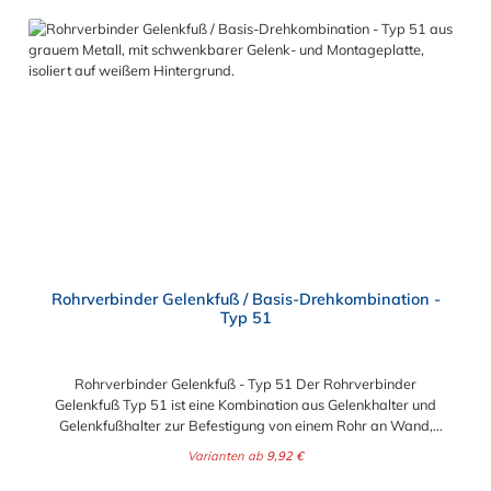
Gewinde, keine Verschraubung Mit einfachem
Sechskantschlüssel montierbar Vielseitiges System, vor Ort
veränderbar Lackierbar Anwendungen: Handläufe
Sicherheitsgeländer/Schutzbarrieren Fallschutz Sonstige
Anwendungen für sicheres Arbeiten Feste Geländer
Maschinenschutzvorrichtungen Spielplätze
Rohrverbinder Gelenkfuß / Basis-Drehkombination -
Typ 51
Rohrverbinder Gelenkfuß - Typ 51 Der Rohrverbinder
Gelenkfuß Typ 51 ist eine Kombination aus Gelenkhalter und
Gelenkfußhalter zur Befestigung von einem Rohr an Wand,
Decke und Boden. Der Rohrverbinder wird außen über das
Varianten ab
9,92 €
Rohr geschoben. Zur Auswahl steht Ihnen die Fußplatte für die
Durchmesser 26,9 mm (3/4"), 33,7 mm (1/2"), 42,4 mm (1 1/4"),
Regulärer Preis: