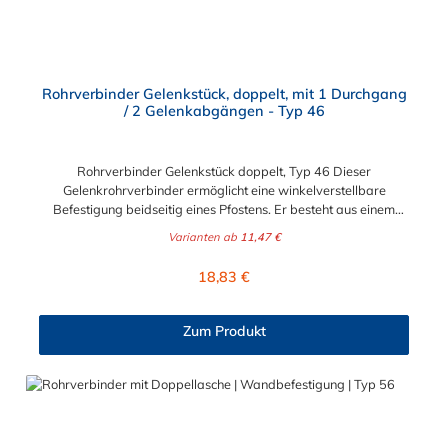
Rohrverbinder Gelenkstück, doppelt, mit 1 Durchgang
/ 2 Gelenkabgängen - Typ 46
Rohrverbinder Gelenkstück doppelt, Typ 46 Dieser
Gelenkrohrverbinder ermöglicht eine winkelverstellbare
Befestigung beidseitig eines Pfostens. Er besteht aus einem
doppelten Gelenkauge (Typ 38) sowie zwei Gelenkhaltern (Typ
Varianten ab
11,47 €
42), die durch einen Nietbolzen stabil miteinander verbunden
sind. Ideal für Konstruktionen, bei denen flexible
Regulärer Preis:
18,83 €
Winkelverbindungen erforderlich sind. Bitte beachten: Beim
Einsatz dieses Rohrverbinder-Gelenkstücks müssen die Rohre
an den Außenseiten in der gewünschten Stellung fest
Zum Produkt
eingespannt werden, um eine stabile Konstruktion zu erhalten.
Vorteile auf einen Blick: Edelstahlschraube Garantie bis 1500
N/m Belastung kein Schweißen, somit keine Feuererlaubnis
erforderlich Keine Gewinde, keine Verschraubung Mit
einfachem Sechskantschlüssel montierbar Vielseitiges System,
vor Ort veränderbar Lackierbar Anwendungen: Handläufe