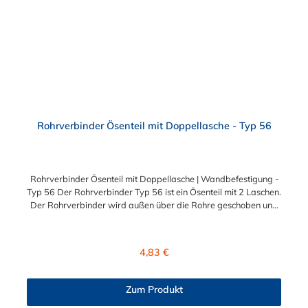
Sicherheitsgeländer/Schutzbarrieren Fallschutz Sonstige
Anwendungen für sicheres Arbeiten Feste Geländer
Maschinenschutzvorrichtungen Spielplätze
Rohrverbinder Ösenteil mit Doppellasche - Typ 56
Rohrverbinder Ösenteil mit Doppellasche | Wandbefestigung -
Typ 56 Der Rohrverbinder Typ 56 ist ein Ösenteil mit 2 Laschen.
Der Rohrverbinder wird außen über die Rohre geschoben und
sorgt somit für eine äußere Rohrverbindung. Zur Auswahl
stehen Ihnen der Rohrverbinder mit Doppellasche für die
Durchmesser 26,9 mm (3/4"), 33,7 mm (1"), 42,4 mm (1 1/4")
Regulärer Preis:
4,83 €
und 48,3 mm (1 1/2"). Das Material des Rohrverbinders Typ 56
ist verzinktes Gusseisen. Vorteile auf einen Blick:
Edelstahlschraube Garantie bis 1500 N/m Belastung kein
Zum Produkt
Schweißen, somit keine Feuererlaubnis erforderlich Keine