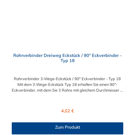
Rohrverbinder Dreiweg Eckstück / 90° Eckverbinder -
Typ 18
Rohrverbinder 3-Wege-Eckstück / 90° Eckverbinder - Typ 18
Mit dem 3-Wege-Eckstück Typ 18 erhalten Sie einen 90°-
Eckverbinder, mit dem Sie 3 Rohre mit gleichem Durchmesser in
einem 90°-Winkel zueinander verbinden können. Der
Rohrverbinder wird außen über die Rohre geschoben und sorgt
somit für eine äußere Rohrverbindung. Zur Auswahl steht Ihnen
Regulärer Preis:
4,02 €
der Eckstück-Rohrverbinder für die Durchmesser 26,9 mm
(3/4"), 33,7 mm (1/2"), 42,4 mm (1 1/4"), 48,3 mm (1 1/2") und
60,3 mm (2"). Das Material des Rohrverbinders Typ 18 ist
Zum Produkt
verzinktes Gusseisen. Vorteile auf einen Blick: