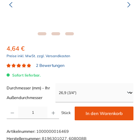
4,64 €
Preise inkl. MwSt. zzgl. Versandkosten
2 Bewertungen
Durchschnittliche Bewertung von 5 von 5 Sternen
Sofort lieferbar.
Durchmesser (mm) - Ihr
auswählen
Außendurchmesser
Produkt Anzahl: Gib den gewünschten Wert ein oder benutze die Schaltflächen um die Anzahl z
Stück
In den Warenkorb
Artikelnummer:
1000000016469
Herstellernummer:
8196301027, 608008B