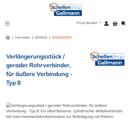
alt springen
Privat (brutto)
|
|
|
Hersteller
NORMA
NORMAFIX®
Verlängerungsstück /
gerader Rohrverbinder,
für äußere Verbindung -
Typ 8
Bildergalerie überspringen