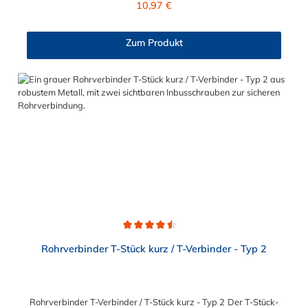
10,97 €
48,3 mm (1 1/2") und 60,3 mm (2"). Das Material des
Rohrverbinders Typ 51 ist verzinktes Gusseisen. Der
Gelenkhalter und Gelenkfußhalter sind bei dem Gelenkfuß Typ
Zum Produkt
51, mittels Nietbolzen, fest miteinander verbunden. Zur
Anwendung kommt dieser Gelenkfuß bei winkligen
Wandbefestigungen oder als Abstützung für einen
Stützpfosten. Vorteile auf einen Blick: Edelstahlschraube
Garantie bis 1500 N/m Belastung kein Schweißen, somit keine
Feuererlaubnis erforderlich Keine Gewinde, keine
Verschraubung Mit einfachem Sechskantschlüssel montierbar
Vielseitiges System, vor Ort veränderbar Lackierbar
Anwendungen: Handläufe Sicherheitsgeländer/Schutzbarrieren
Fallschutz Sonstige Anwendungen für sicheres Arbeiten Feste
Geländer Maschinenschutzvorrichtungen Spielplätze
Durchschnittliche Bewertung von 4.5 von 5 Sternen
Rohrverbinder T-Stück kurz / T-Verbinder - Typ 2
Rohrverbinder T-Verbinder / T-Stück kurz - Typ 2 Der T-Stück-