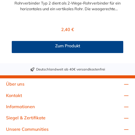
Rohrverbinder Typ 2 dient als 2-Wege-Rohrverbinder für ein
horizontales und ein vertikales Rohr. Die waagerechte
Rohrverbindung ist nur eine Rohr-Durchführung und kann
NICHT als Verbindung für 2 Rohre verwendet werden. Der
Rohrverbinder wird außen über die Rohre geschoben und sorgt
Regulärer Preis:
2,40 €
somit für eine äußere Rohrverbindung. Zur Auswahl stehen
Ihnen der T-Stück-Rohrverbinder für die Durchmesser 26,9 mm
(3/4"), 33,7 mm (1/2"), 42,4 mm (1 1/4"), 48,3 mm (1 1/2") und
Zum Produkt
60,3 mm (2"). Das Material des Rohrverbinders Typ 2 ist
verzinktes Gusseisen. Vorteile auf einen Blick:
Edelstahlschraube Garantie bis 1500 N/m Belastung kein
Schweißen, somit keine Feuererlaubnis erforderlich Keine
Deutschlandweit ab 40€ versandkostenfrei
Gewinde, keine Verschraubung Mit einfachem
Sechskantschlüssel montierbar Vielseitiges System, vor Ort
veränderbar Lackierbar Anwendungen: Handläufe
Über uns
Sicherheitsgeländer/Schutzbarrieren Fallschutz Sonstige
Anwendungen für sicheres Arbeiten Feste Geländer
Kontakt
Maschinenschutzvorrichtungen Spielplätze Technische Daten &
Sicherheitshinweise Geprüfte Qualität: Das Produkt wurde auf
Informationen
freiwilliger Basis auf die Einhaltung der grundlegenden
Anforderungen geprüft. Alle anwendbaren Anforderungen der
Siegel & Zertifikate
Prüf- und Zertifizierordnung der TÜV SÜD Gruppe müssen
Unsere Communities
erfüllt sein. Details siehe bitte: www.tuvsud.com/ps-zert
Anzugsdrehmoment der Klemmschraube: 39 Nm max.