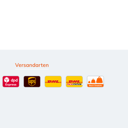
Versandarten
g
Standardversand
DPD Expressversand - 12 Uhr
UPS Standard International
DHL Standardversand
DHL-Versand an Packsta
per Spedition