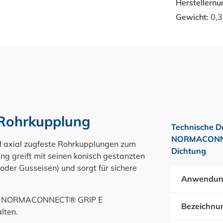
Herstellern
Gewicht:
0,3
ohrkupplung
Technische D
NORMACONNEC
d axial zugfeste Rohrkupplungen zum
Dichtung
ng greift mit seinen konisch gestanzten
oder Gusseisen) und sorgt für sichere
Anwendun
 die NORMACONNECT® GRIP E
Bezeichnu
lten.