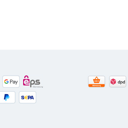
to)
e Pay
Google Pay
eps
Selbstabholun
DPD 
r Debitkarte
Später Bezahlen
SEPA Lastschrift