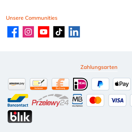
Unsere Communities
Facebook
Instagram
YouTube
TikTok
LinkedIn
Zahlungsarten
Amazon Pay
Vorkasse per Überweisung
Kauf auf Rechnung (10 Tage Net
iDEAL
PayPal
Appl
Bancontact
Przelewy24
Multibanco
Kredit- ode
BLIK