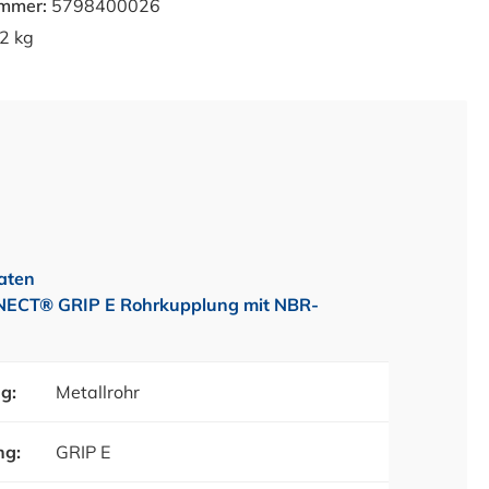
ummer:
5798400026
2 kg
aten
T® GRIP E Rohrkupplung mit NBR-
g:
Metallrohr
ng:
GRIP E