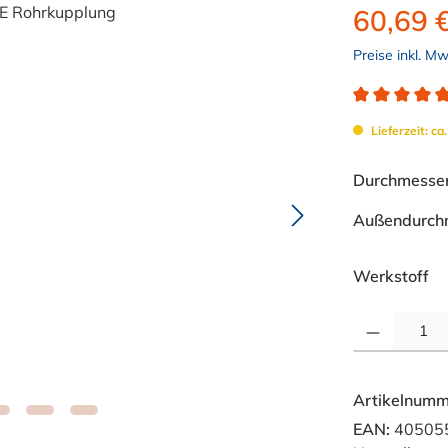
60,69 
Preise inkl. M
Durchschnitt
Lieferzeit: ca
Durchmesser 
Außendurch
au
Werkstoff
Produkt Anzahl: 
Artikelnumm
EAN:
40505