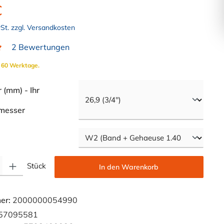
€
wSt. zzgl. Versandkosten
2 Bewertungen
liche Bewertung von 5 von 5 Sternen
. 60 Werktage.
(mm) - Ihr
auswählen
messer
swählen
Gib den gewünschten Wert ein oder benutze die Schaltflächen um die Anzahl zu e
Stück
In den Warenkorb
er:
2000000054990
57095581