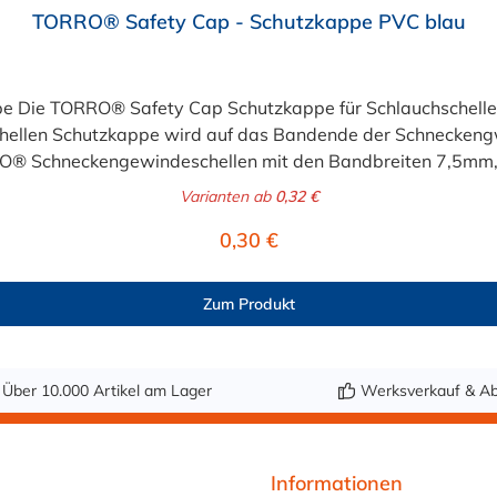
TORRO® Safety Cap - Schutzkappe PVC blau
pe Die TORRO® Safety Cap Schutzkappe für Schlauchschelle
ellen Schutzkappe wird auf das Bandende der Schneckengw
RO® Schneckengewindeschellen mit den Bandbreiten 7,5m
Varianten ab
0,32 €
Regulärer Preis:
0,30 €
Zum Produkt
Über 10.000 Artikel am Lager
Werksverkauf & Ab
Informationen