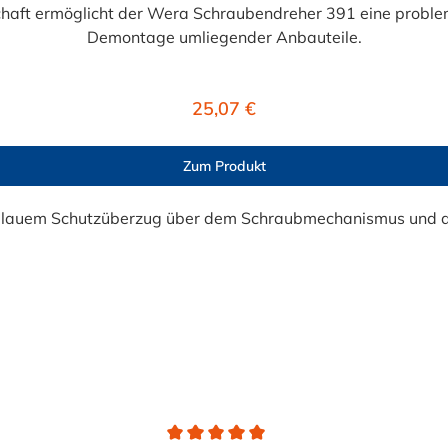
chaft ermöglicht der Wera Schraubendreher 391 eine proble
Demontage umliegender Anbauteile.
Regulärer Preis:
25,07 €
Zum Produkt