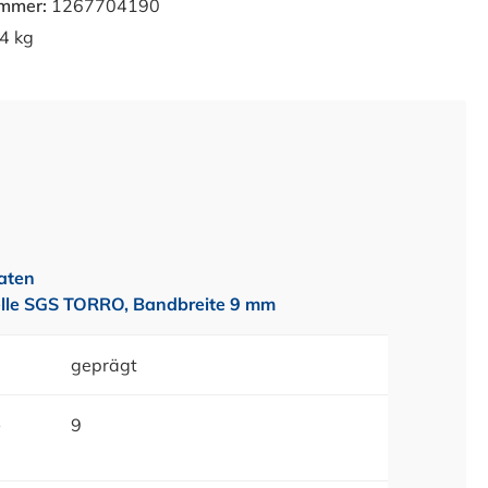
ummer:
1267704190
4 kg
aten
lle SGS TORRO, Bandbreite 9 mm
geprägt
e
9