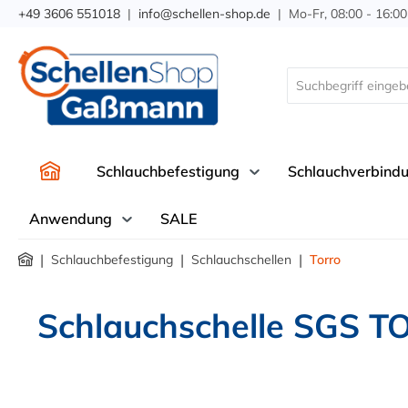
+49 3606 551018
|
info@schellen-shop.de
| Mo-Fr, 08:00 - 16:00
springen
Zur Hauptnavigation springen
Schlauchbefestigung
Schlauchverbind
Anwendung
SALE
|
|
|
Schlauchbefestigung
Schlauchschellen
Torro
Schlauchschelle SGS T