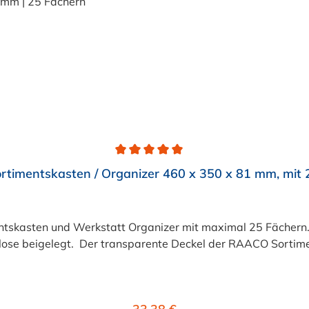
timentskasten / Organizer 460 x 350 x 81 mm, mit 
asten und Werkstatt Organizer mit maximal 25 Fächern. F
e beigelegt. Der transparente Deckel der RAACO Sortiments
Regulärer Preis: