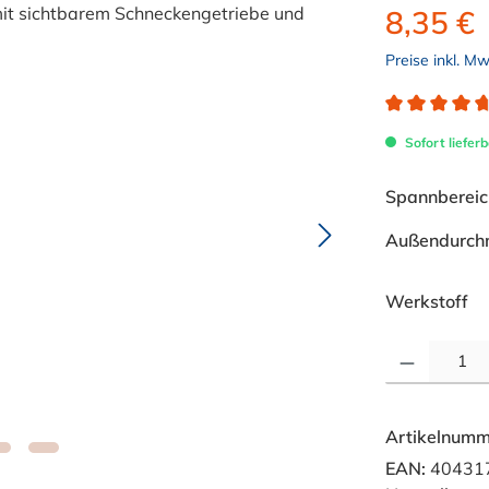
8,35 €
Preise inkl. M
Durchschnitt
Sofort lieferb
Spannbereich
Außendurch
au
Werkstoff
Produkt Anzahl: 
Artikelnumm
EAN:
40431