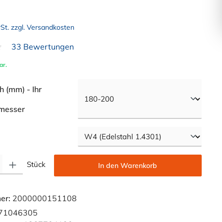
wSt. zzgl. Versandkosten
33 Bewertungen
liche Bewertung von 4.7 von 5 Sternen
ar.
 (mm) - Ihr
auswählen
messer
swählen
Gib den gewünschten Wert ein oder benutze die Schaltflächen um die Anzahl zu e
Stück
In den Warenkorb
er:
2000000151108
71046305