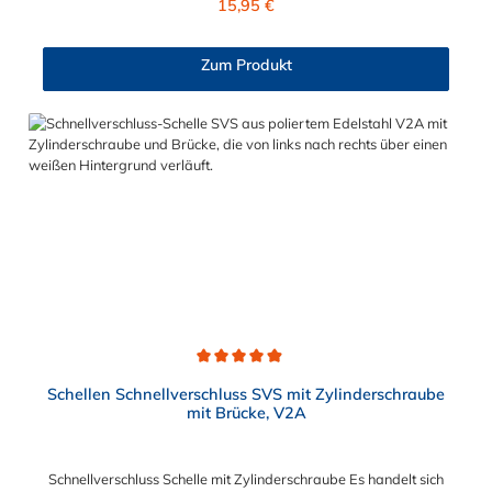
15,95 €
lediglich zur Regulierung der Klemmkraft.2. Die Durchgangs-
und Gewinderollen vom Verschluss sind aus vernickeltem
Messing. Die Schnellverschluss Schelle SVSP, mit
Zum Produkt
Zylinderschraube ohne Brücke, sind sichere und flexible
Verbindungselemente für Bereiche, in denen ein häufiges und
schnelles Schließen und Lösen der Verbindungen erforderlich
ist, wie z. B. in Filter- und Abfüllanlagen oder in
Rohrleitungssystemen der Lebensmittelindustrie, die einer
Reinigung unterliegen. Das Bandmaterial der Schelle variiert je
nach Bandbreite:15mm: Bandmaterial 15 x 0,6 mm20mm:
Bandmaterial 20 x 0,8 mm25mm: Bandmaterial 25 x 1,0
mm30mm: Bandmaterial 30 x 1,0 mm Weitere Durchmesser
oder eine Gummierung möglich.Jetzt anfragen!
Durchschnittliche Bewertung von 4.9 von 5 Sternen
Schellen Schnellverschluss SVS mit Zylinderschraube
mit Brücke, V2A
Schnellverschluss Schelle mit Zylinderschraube Es handelt sich