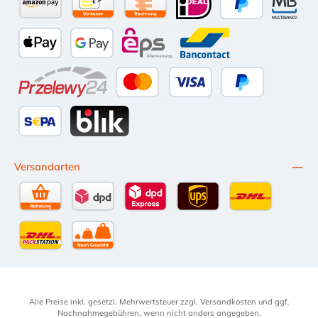
Amazon Pay
Vorkasse per Überweisung
Kauf auf Rechnung (10 Tage Netto)
iDEAL
PayPal
Multiba
Apple Pay
Google Pay
eps
Bancontact
Przelewy24
Kredit- oder Debitkarte
Später Bezahlen
SEPA Lastschrift
BLIK
Versandarten
Selbstabholung
DPD Standardversand
DPD Expressversand - 12 Uhr
UPS Standard International
DHL Standardv
DHL-Versand an Packstation
per Spedition
Alle Preise inkl. gesetzl. Mehrwertsteuer zzgl.
Versandkosten
und ggf.
Nachnahmegebühren, wenn nicht anders angegeben.