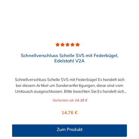
nach Bandbreite:15mm: Bandmaterial 15 x 0,6 mm20mm:
Bandmaterial 20 x 0,8 mm25mm: Bandmaterial 25 x 1,0
mm30mm: Bandmaterial 30 x 1,0 mm Weitere Durchmesser
oder eine Gummierung möglich.Jetzt anfragen!
Durchschnittliche Bewertung von 5 von 5 Sternen
Schnellverschluss Schelle SVS mit Federbügel,
Edelstahl V2A
Schnellverschluss Schelle SVS mit Federbügel Es handelt sich
bei diesem Artikel um Sonderanfertigungen, diese sind vom
Umtausch ausgeschlossen. Bitte beachten Sie:Es handelt sich
bei dieser Schelle um eine Ein-Bereich-Schelle. Geben Sie daher
Varianten ab
14,16 €
den benötigten Durchmesser (den zu befestigende
Außendurchmesser) möglichst genau an! Die robusten
Regulärer Preis:
14,76 €
Schnellverschluss-Schellen SVS mit Federbügel sind sichere und
flexible Verbindungselemente für Bereiche, in denen ein
häufiges und schnelles Schließen und Lösen der Verbindungen
Zum Produkt
erforderlich ist, wie z. B. in Filter- und Abfüllanlagen oder in
Rohrleitungssystemen der Lebensmittelindustrie, die einer