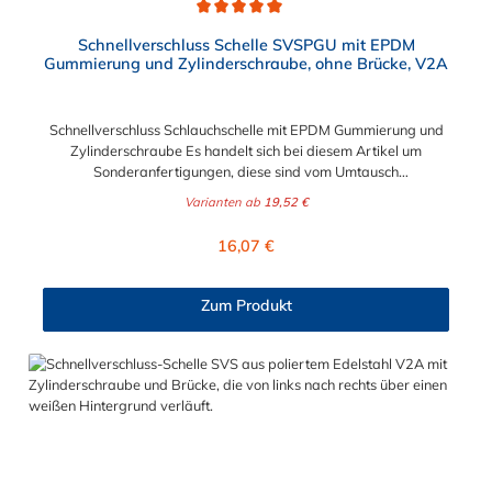
Durchschnittliche Bewertung von 5 von 5 Sternen
Schnellverschluss Schelle SVSPGU mit EPDM
Gummierung und Zylinderschraube, ohne Brücke, V2A
Schnellverschluss Schlauchschelle mit EPDM Gummierung und
Zylinderschraube Es handelt sich bei diesem Artikel um
Sonderanfertigungen, diese sind vom Umtausch
ausgeschlossen. Bitte beachten Sie:1. Der Durchmesser der
Varianten ab
19,52 €
Schelle muss exakt gewählt werden. Die Verstellmöglichkeit
durch die Schraube (+/- 2 mm) dient lediglich zur Regulierung
Regulärer Preis:
16,07 €
der Klemmkraft.2. Die Durchgangs- und Gewinderollen vom
Schnellverschluss sind aus vernickeltem Messing. Die
Schnellverschluss Schlauchschelle mit Gummi SVSPGU, mit
Zum Produkt
Zylinderschraube hat eine EPDM-Gummieinlage. Der
Schnellverschluss ist ohne Brücke. Der Einsatzbereich der
Schnellverschluss Schlauchschelle mit Gummi ist für sichere und
flexible Verbindungselemente in Bereichen, in denen ein
schnelles und häufiges Schließen und Lösen der Verbindungen
erforderlich ist. Beispielsweise in Filter- und Abfüllanlagen oder
in Rohrleitungssystemen der Lebensmittelindustrie, die einer
Reinigung unterliegen. Das Bandmaterial der Schelle variiert je
nach Bandbreite:15mm: Bandmaterial 15 x 0,6 mm20mm: