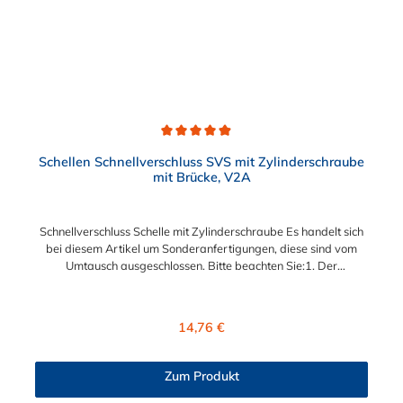
Durchschnittliche Bewertung von 4.9 von 5 Sternen
Schellen Schnellverschluss SVS mit Zylinderschraube
mit Brücke, V2A
Schnellverschluss Schelle mit Zylinderschraube Es handelt sich
bei diesem Artikel um Sonderanfertigungen, diese sind vom
Umtausch ausgeschlossen. Bitte beachten Sie:1. Der
Durchmesser der Schelle muss exakt gewählt werden. Die
Verstellmöglichkeit durch die Schraube (+/- 2 mm) dient
lediglich zur Regulierung der Klemmkraft.2. Die Durchgangs-
Regulärer Preis:
14,76 €
und Gewinderollen vom Verschluss sind aus vernickeltem
Messing. Die Schnellverschluss Schelle SVS, mit
Zylinderschraube und Brücke, sind sichere und flexible
Zum Produkt
Verbindungselemente für Bereiche, in denen ein häufiges und
schnelles Schließen und Lösen der Verbindungen erforderlich