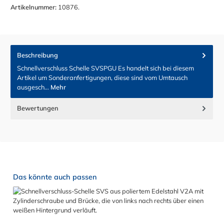
Artikelnummer:
10876.
Beschreibung
Schnellverschluss Schelle SVSPGU Es handelt sich bei diesem
Artikel um Sonderanfertigungen, diese sind vom Umtausch
ausgesch…
Mehr
Bewertungen
Produktgalerie überspringen
Das könnte auch passen