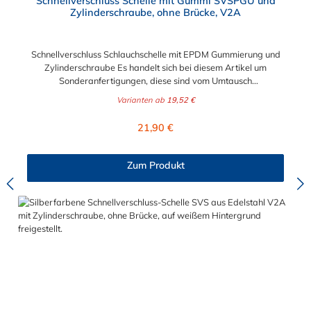
Schnellverschluss Schelle mit Gummi SVSPGU und
Zylinderschraube, ohne Brücke, V2A
Schnellverschluss Schlauchschelle mit EPDM Gummierung und
Zylinderschraube Es handelt sich bei diesem Artikel um
Sonderanfertigungen, diese sind vom Umtausch
ausgeschlossen. Bitte beachten Sie:1. Der Durchmesser der
Varianten ab
19,52 €
Schelle muss exakt gewählt werden. Die Verstellmöglichkeit
durch die Schraube (+/- 2 mm) dient lediglich zur Regulierung
Regulärer Preis:
21,90 €
der Klemmkraft.2. Die Durchgangs- und Gewinderollen vom
Schnellverschluss sind aus vernickeltem Messing. Die
Schnellverschluss Schlauchschelle mit Gummi SVSPGU, mit
Zum Produkt
Zylinderschraube hat eine EPDM-Gummieinlage. Der
Schnellverschluss ist ohne Brücke. Der Einsatzbereich der
Schnellverschluss Schlauchschelle mit Gummi ist für sichere und
flexible Verbindungselemente in Bereichen, in denen ein
schnelles und häufiges Schließen und Lösen der Verbindungen
erforderlich ist. Beispielsweise in Filter- und Abfüllanlagen oder
in Rohrleitungssystemen der Lebensmittelindustrie, die einer
Reinigung unterliegen. Das Bandmaterial der Schelle variiert je
nach Bandbreite:15mm: Bandmaterial 15 x 0,6 mm20mm:
Bandmaterial 20 x 0,8 mm25mm: Bandmaterial 25 x 1,0
mm30mm: Bandmaterial 30 x 1,0 mm