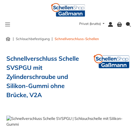
alt springen
Privat (brutto)
|
|
Schlauchbefestigung
Schnellverschluss-Schellen
Schnellverschluss Schelle
SVSPGU mit
Zylinderschraube und
Silikon-Gummi ohne
Brücke, V2A
Bildergalerie überspringen