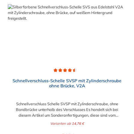
ist, wie z. B. in Filter- und Abfüllanlagen oder in
Rohrleitungssystemen der Lebensmittelindustrie, die einer
Reinigung unterliegen. Das Bandmaterial der Schelle variiert je
nach Bandbreite:15mm: Bandmaterial 15 x 0,6 mm20mm:
Bandmaterial 20 x 0,8 mm25mm: Bandmaterial 25 x 1,0
mm30mm: Bandmaterial 30 x 1,0 mm Weitere Durchmesser
oder eine Gummierung möglich.Jetzt anfragen!
Durchschnittliche Bewertung von 4.5 von 5 Sternen
Schnellverschluss-Schelle SVSP mit Zylinderschraube
ohne Brücke, V2A
Schnellverschluss Schelle SVSP mit Zylinderschraube, ohne
Bandbrücke unterhalb des Verschlusses Es handelt sich bei
diesem Artikel um Sonderanfertigungen, diese sind vom
Umtausch ausgeschlossen. Bitte beachten Sie:1. Der
Varianten ab
14,76 €
Durchmesser der Schelle muss exakt gewählt werden. Die
Verstellmöglichkeit durch die Schraube (+/- 2 mm) dient
Regulärer Preis: