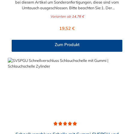
bei diesem Artikel um Sonderanfertigungen, diese sind vom
Umtausch ausgeschlossen. Bitte beachten Sie:1. Der
Durchmesser der Schelle muss exakt gewählt werden. Die
Varianten ab
14,76 €
Verstellmöglichkeit durch die Schraube (+/- 2 mm) dient
lediglich zur Regulierung der Klemmkraft.2. Die Durchgangs-
Regulärer Preis:
19,52 €
und Gewinderollen vom Verschluss sind aus vernickeltem
Messing. Die Schnellverschluss Schelle SVS, mit
Zylinderschraube und Brücke, sind sichere und flexible
Zum Produkt
Verbindungselemente für Bereiche, in denen ein häufiges und
schnelles Schließen und Lösen der Verbindungen erforderlich
ist, wie z. B. in Filter- und Abfüllanlagen oder in
Rohrleitungssystemen der Lebensmittelindustrie, die einer
Reinigung unterliegen. Das Bandmaterial der Schelle variiert je
nach Bandbreite:15mm: Bandmaterial 15 x 0,6 mm20mm:
Bandmaterial 20 x 0,8 mm25mm: Bandmaterial 25 x 1,0
mm30mm: Bandmaterial 30 x 1,0 mm Weitere Durchmesser
oder eine Gummierung möglich.Jetzt anfragen!
Durchschnittliche Bewertung von 5 von 5 Sternen