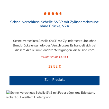
Durchschnittliche Bewertung von 4.5 von 5 Sternen
Schnellverschluss-Schelle SVSP mit Zylinderschraube
ohne Brücke, V2A
Schnellverschluss Schelle SVSP mit Zylinderschraube, ohne
Bandbrücke unterhalb des Verschlusses Es handelt sich bei
diesem Artikel um Sonderanfertigungen, diese sind vom
Umtausch ausgeschlossen. Bitte beachten Sie:1. Der
Varianten ab
14,76 €
Durchmesser der Schelle muss exakt gewählt werden. Die
Verstellmöglichkeit durch die Schraube (+/- 2 mm) dient
Regulärer Preis:
19,52 €
lediglich zur Regulierung der Klemmkraft.2. Die Durchgangs-
und Gewinderollen vom Verschluss sind aus vernickeltem
Messing. Die Schnellverschluss Schelle SVSP, mit
Zum Produkt
Zylinderschraube ohne Brücke, sind sichere und flexible
Verbindungselemente für Bereiche, in denen ein häufiges und
schnelles Schließen und Lösen der Verbindungen erforderlich
ist, wie z. B. in Filter- und Abfüllanlagen oder in
Rohrleitungssystemen der Lebensmittelindustrie, die einer
Reinigung unterliegen. Das Bandmaterial der Schelle variiert je