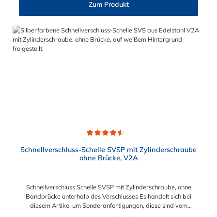
Schnellverschluss mit hitzebeständiger Silikon Gummierung
Zum Produkt
SVSPGU, mit Ösenschraube hat eine hitzebeständige Silikon
Gummieinlage. Die Schlauchschelle ist ohne Brücke und für eine
sichere und flexible Verbindung in Bereichen, in denen ein
häufiges und schnelles Schließen und Lösen der Verbindungen
erforderlich ist, wie z. B. in Filter- und Abfüllanlagen oder in
Rohrleitungssystemen der Lebensmittelindustrie, die einer
Reinigung unterliegen. Das Bandmaterial der Schelle variiert je
nach Bandbreite:15mm: Bandmaterial 15 x 0,6 mm20mm:
Bandmaterial 20 x 0,8 mm25mm: Bandmaterial 25 x 1,0
mm30mm: Bandmaterial 30 x 1,0 mm
Durchschnittliche Bewertung von 4.5 von 5 Sternen
Schnellverschluss-Schelle SVSP mit Zylinderschraube
ohne Brücke, V2A
Schnellverschluss Schelle SVSP mit Zylinderschraube, ohne
Bandbrücke unterhalb des Verschlusses Es handelt sich bei
diesem Artikel um Sonderanfertigungen, diese sind vom
Umtausch ausgeschlossen. Bitte beachten Sie:1. Der