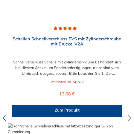
Bandmaterial 20 x 0,8 mm25mm: Bandmaterial 25 x 1,0
mm30mm: Bandmaterial 30 x 1,0 mm
Durchschnittliche Bewertung von 4.9 von 5 Sternen
Schellen Schnellverschluss SVS mit Zylinderschraube
mit Brücke, V2A
Schnellverschluss Schelle mit Zylinderschraube Es handelt sich
bei diesem Artikel um Sonderanfertigungen, diese sind vom
Umtausch ausgeschlossen. Bitte beachten Sie:1. Der
Durchmesser der Schelle muss exakt gewählt werden. Die
Varianten ab
14,76 €
Verstellmöglichkeit durch die Schraube (+/- 2 mm) dient
lediglich zur Regulierung der Klemmkraft.2. Die Durchgangs-
Regulärer Preis:
13,68 €
und Gewinderollen vom Verschluss sind aus vernickeltem
Messing. Die Schnellverschluss Schelle SVS, mit
Zylinderschraube und Brücke, sind sichere und flexible
Zum Produkt
Verbindungselemente für Bereiche, in denen ein häufiges und
schnelles Schließen und Lösen der Verbindungen erforderlich
ist, wie z. B. in Filter- und Abfüllanlagen oder in
Rohrleitungssystemen der Lebensmittelindustrie, die einer