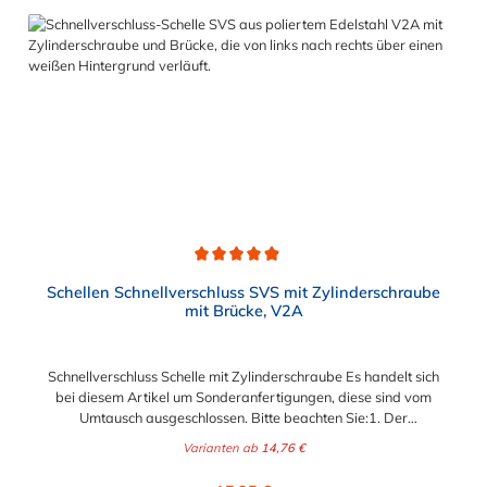
Reinigung unterliegen. Erhältlich ist die Schnellverschluss-
Schelle mit Federbügel für Durchmesser von 45 mm und 200
mm.Das Bandmaterial der Schelle variiert je nach
Bandbreite:15mm: Bandmaterial 15 x 0,6 mm20mm:
Bandmaterial 20 x 0,8 mm
Durchschnittliche Bewertung von 4.9 von 5 Sternen
Schellen Schnellverschluss SVS mit Zylinderschraube
mit Brücke, V2A
Schnellverschluss Schelle mit Zylinderschraube Es handelt sich
bei diesem Artikel um Sonderanfertigungen, diese sind vom
Umtausch ausgeschlossen. Bitte beachten Sie:1. Der
Durchmesser der Schelle muss exakt gewählt werden. Die
Varianten ab
14,76 €
Verstellmöglichkeit durch die Schraube (+/- 2 mm) dient
lediglich zur Regulierung der Klemmkraft.2. Die Durchgangs-
Regulärer Preis: