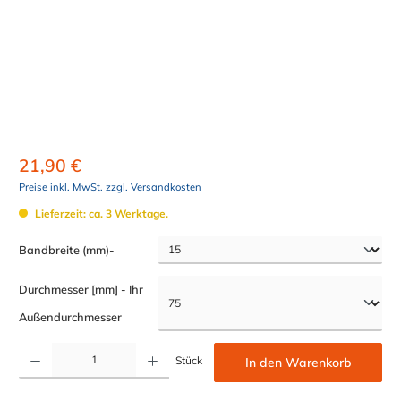
21,90 €
Preise inkl. MwSt. zzgl. Versandkosten
Lieferzeit: ca. 3 Werktage.
auswählen
Bandbreite (mm)-
Durchmesser [mm] - Ihr
auswählen
Außendurchmesser
Produkt Anzahl: Gib den gewünschten Wert ein oder benutze die Schaltflächen um die Anzahl z
Stück
In den Warenkorb