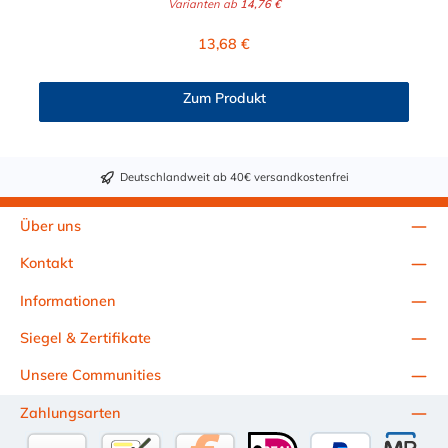
Varianten ab
14,76 €
Durchmesser der Schelle muss exakt gewählt werden. Die
Verstellmöglichkeit durch die Schraube (+/- 2 mm) dient
Regulärer Preis:
13,68 €
lediglich zur Regulierung der Klemmkraft.2. Die Durchgangs-
und Gewinderollen vom Verschluss sind aus vernickeltem
Messing. Die Schnellverschluss Schelle SVSP, mit
Zum Produkt
Zylinderschraube ohne Brücke, sind sichere und flexible
Verbindungselemente für Bereiche, in denen ein häufiges und
schnelles Schließen und Lösen der Verbindungen erforderlich
ist, wie z. B. in Filter- und Abfüllanlagen oder in
Deutschlandweit ab 40€ versandkostenfrei
Rohrleitungssystemen der Lebensmittelindustrie, die einer
Reinigung unterliegen. Das Bandmaterial der Schelle variiert je
nach Bandbreite:15mm: Bandmaterial 15 x 0,6 mm20mm:
Über uns
Bandmaterial 20 x 0,8 mm25mm: Bandmaterial 25 x 1,0
mm30mm: Bandmaterial 30 x 1,0 mm Weitere Durchmesser
Kontakt
oder eine Gummierung möglich.Jetzt anfragen!
Informationen
Siegel & Zertifikate
Unsere Communities
Zahlungsarten