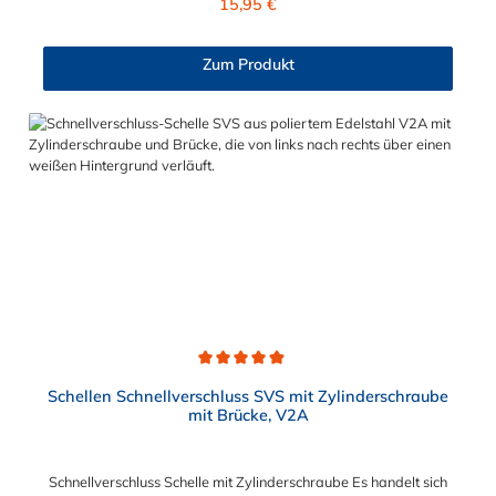
15,95 €
und Gewinderollen vom Verschluss sind aus vernickeltem
Messing. Die Schnellverschluss Schelle SVS, mit
Zylinderschraube und Brücke, sind sichere und flexible
Zum Produkt
Verbindungselemente für Bereiche, in denen ein häufiges und
schnelles Schließen und Lösen der Verbindungen erforderlich
ist, wie z. B. in Filter- und Abfüllanlagen oder in
Rohrleitungssystemen der Lebensmittelindustrie, die einer
Reinigung unterliegen. Das Bandmaterial der Schelle variiert je
nach Bandbreite:15mm: Bandmaterial 15 x 0,6 mm20mm:
Bandmaterial 20 x 0,8 mm25mm: Bandmaterial 25 x 1,0
mm30mm: Bandmaterial 30 x 1,0 mm Weitere Durchmesser
oder eine Gummierung möglich.Jetzt anfragen!
Durchschnittliche Bewertung von 4.9 von 5 Sternen
Schellen Schnellverschluss SVS mit Zylinderschraube
mit Brücke, V2A
Schnellverschluss Schelle mit Zylinderschraube Es handelt sich