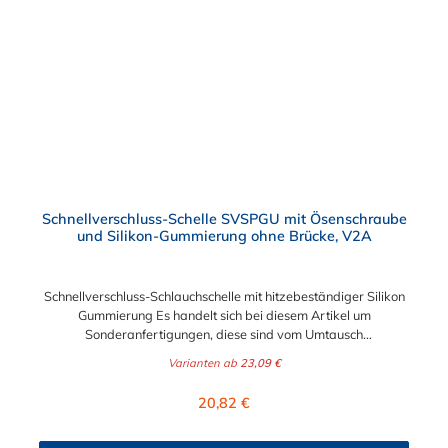
Reinigung unterliegen. Das Bandmaterial der Schelle variiert je
nach Bandbreite:15mm: Bandmaterial 15 x 0,6 mm20mm:
Bandmaterial 20 x 0,8 mm25mm: Bandmaterial 25 x 1,0
mm30mm: Bandmaterial 30 x 1,0 mm Weitere Durchmesser
oder eine Gummierung möglich.Jetzt anfragen!
Schnellverschluss-Schelle SVSPGU mit Ösenschraube
und Silikon-Gummierung ohne Brücke, V2A
Schnellverschluss-Schlauchschelle mit hitzebeständiger Silikon
Gummierung Es handelt sich bei diesem Artikel um
Sonderanfertigungen, diese sind vom Umtausch
ausgeschlossen. Bitte beachten Sie:1. Der Durchmesser der
Varianten ab
23,09 €
Schelle muss exakt gewählt werden. Die Verstellmöglichkeit
durch die Schraube (+/- 2 mm) dient lediglich zur Regulierung
Regulärer Preis:
20,82 €
der Klemmkraft.2. Die Durchgangs- und Gewinderollen vom
Verschluss sind aus vernickeltem Messing. Der Rohrschellen