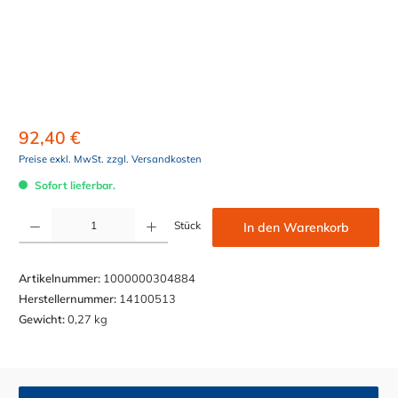
92,40 €
Preise exkl. MwSt. zzgl. Versandkosten
Sofort lieferbar.
Produkt Anzahl: Gib den gewünschten Wert ein oder benutze die Schaltflächen um die Anzahl z
Stück
In den Warenkorb
Artikelnummer:
1000000304884
Herstellernummer:
14100513
Gewicht:
0,27 kg