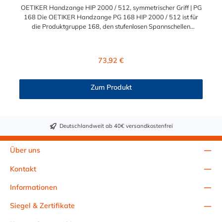
OETIKER Handzange HIP 2000 / 512, symmetrischer Griff | PG
168 Die OETIKER Handzange PG 168 HIP 2000 / 512 ist für
die Produktgruppe 168, den stufenlosen Spannschellen
konzipiert. Die OETIKER Handzange PG 168 ist mit einem
ergonimisch gebogenen Griff ausgestattet. Die HIP 2000 / 512
ermöglich ein einfaches Schließen und Öffnen der stufenlosen
Regulärer Preis:
73,92 €
Spannschellen. Diese OETIKER Handzange PG 168
Installationszangen (HIP) wurden speziell für die Wartung und
Reparatur von Kraftfahrzeugen entwickelt, für ein schnelles und
Zum Produkt
einfaches Schließen der flachen Oetiker-Klemmen. Die breite Bi-
Material-Griffe verteilen den Handdruck und verringern das
Verletzungsrisiko. Der gebogene und ergonomische Griff passt
sich der Handfläche an und ist vorteilhaft für kleinere Hände.
Deutschlandweit ab 40€ versandkostenfrei
Der höhere mechanische Vorteil ermöglicht die Installateur eine
Montage mit niedrigerer Handkraft, reduzierte Ermüdung und
das Verletzungsgefahr.
Über uns
Kontakt
Informationen
Siegel & Zertifikate