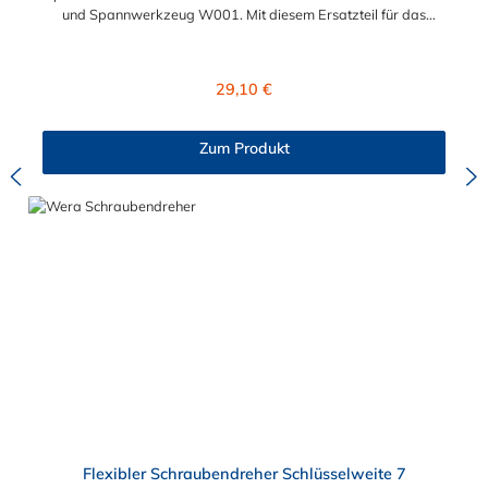
und Spannwerkzeug W001. Mit diesem Ersatzteil für das
Abschneide- und Spannwerkzeug können Sie Ihr
Gusswerkzeug selbst reparieren.
Regulärer Preis:
29,10 €
Zum Produkt
Flexibler Schraubendreher Schlüsselweite 7