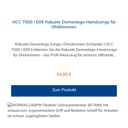
HCC 7000 / 609 Robuste Demontage-Handzange für
Ohrklemmen
Robuste Demontage Zange | Ohrklemmen-Schneider | HCC
7000 / 609 Entdecken Sie die Robuste Demontage-Handzange
für Ohrklemmen – das Profi-Werkzeug für sicheres, effizientes
und kraftvolles Entfernen von Ohrklemmen. Entwickelt für
höchste Anforderungen im Handwerk und in der Industrie.
Robust, effizient, ergonomisch – so wird Demontage zum
Regulärer Preis:
54,00 €
Kinderspiel Extrem widerstandsfähig: Ideal für das Entfernen
von Edelstahl- und Stahlklemmen bis zu 10 × 1 mm.
Compound-Mechanik: Hohe Kraftübersetzung bei minimalem
Zum Produkt
Kraftaufwand – auch für längere Einsätze bestens geeignet.
Ergonomisches Design: Rutschfeste, orangefarbene Griffe
sorgen für Komfort, Kontrolle und klare Unterscheidung von
Montagewerkzeugen. Sicherheit, Komfort und Langlebigkeit in
einem Werkzeug vereint Mit ihrer langlebigen Konstruktion und
der effizienten Kraftübertragung ist diese Handzange die
ideale Wahl für alle, die regelmäßig mit Ohrklemmen arbeiten.