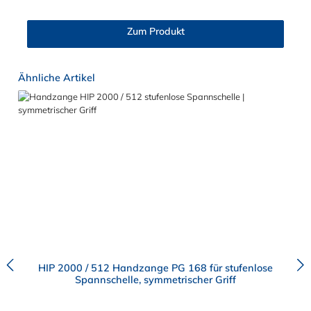
geeignet.
Zum Produkt
Produktgalerie überspringen
Ähnliche Artikel
HIP 2000 / 512 Handzange PG 168 für stufenlose
Spannschelle, symmetrischer Griff