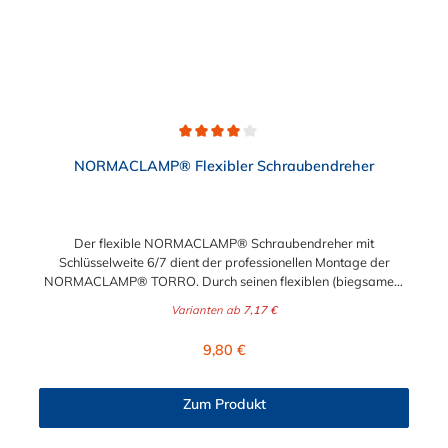
Egal ob in der Kfz-Werkstatt, im Maschinenbau oder im
Sanitärbereich – dieses Werkzeug entlastet Ihre Hände und
macht jede Demontage kontrolliert und sicher. Jetzt bestellen
und clever demontieren – Ihre neue Lieblingszange wartet!
Warten Sie nicht länger: Holen Sie sich die Robuste
Demontage-Handzange für Ohrklemmen noch heute in Ihre
Werkstatt und erleben Sie den Unterschied bei jeder
Anwendung.
Durchschnittliche Bewertung von 4 von 5 Sternen
NORMACLAMP® Flexibler Schraubendreher
Der flexible NORMACLAMP® Schraubendreher mit
Schlüsselweite 6/7 dient der professionellen Montage der
NORMACLAMP® TORRO. Durch seinen flexiblen (biegsamen)
Schaft ermöglicht er eine problemlose Montage und ein zügiges
Varianten ab
7,17 €
Arbeiten, ohne Demontage umliegender Anbauteile.
Regulärer Preis:
9,80 €
Zum Produkt