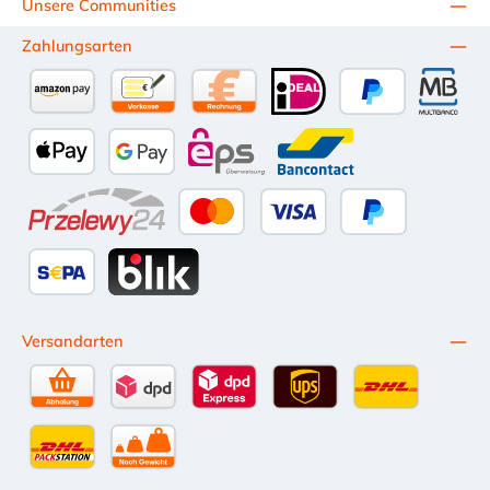
Unsere Communities
Zahlungsarten
Amazon Pay
Vorkasse per Überweisung
Kauf auf Rechnung (10 Tage Netto)
iDEAL
PayPal
Multiba
Apple Pay
Google Pay
eps
Bancontact
Przelewy24
Kredit- oder Debitkarte
Später Bezahlen
SEPA Lastschrift
BLIK
Versandarten
Selbstabholung
DPD Standardversand
DPD Expressversand - 12 Uhr
UPS Standard International
DHL Standardv
DHL-Versand an Packstation
per Spedition