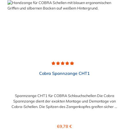
Durchschnittliche Bewertung von 5 von 5 Sternen
Cobra Spannzange CHT1
Spannzange CHT1 für COBRA Schlauchschellen Die Cobra
Spannzange dient der exakten Montage und Demontage von
Cobra-Schellen. Die Spitzen des Zangenkopfes greifen sicher in
die Werkzeugangriffspunkte der Schelle, das integrierte
Federelement hält die Spannzange offen und erlaubt somit ein
problemloses und zügiges Arbeiten. Die Spannzange von
Regulärer Preis:
69,78 €
Cobra ist ein Qualitätswerkzeug und für Industrie und Gewerbe