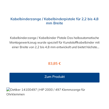
Kabelbinderzange / Kabelbinderpistole für 2,2 bis 4,8
mm Breite
Kabelbinderzange / Kabelbinder Pistole Das halbautomatische
Montagewerkzeug wurde speziell für Kunststoffkabelbinder mit
einer Breite von 2,2 bis 4,8 mm entwickelt und bietet höchste
Präzision und Effizienz. Hauptmerkmale Präzise
Spannungskontrolle: Verhindert das übermäßige Festziehen
von Kabelbindern und sorgt so für eine sichere und schonende
Regulärer Preis:
83,85 €
Befestigung. Effizientes Schneiden: Schneidet Kabelbinder
unterschiedlicher Breiten sauber ab, was die Nachbearbeitung
minimiert. Produktivitätssteigerung: Ermöglicht eine schnellere
Zum Produkt
Montage im Vergleich zu manuellen Werkzeugen, ideal für
Anwendungen in beengten oder schwer zugänglichen
Bereichen. Technische Daten Gewicht: 0,506 kg
Zolltarifnummer: 82054000 Herkunftsland: Italien
Anwendungsbereiche Elektroinstallationen Industrielle
Verkabelung Automobilverkabelung Marine- und Schiffbau
Schaltschrankbau Spezialanwendungen Dieses