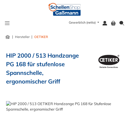
alt springen
Gewerblich (netto)
|
|
Hersteller
OETIKER
HIP 2000 / 513 Handzange
PG 168 für stufenlose
Spannschelle,
ergonomischer Griff
Bildergalerie überspringen