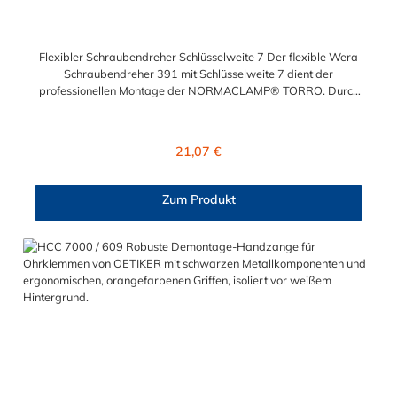
Flexibler Schraubendreher Schlüsselweite 7 Der flexible Wera
Schraubendreher 391 mit Schlüsselweite 7 dient der
professionellen Montage der NORMACLAMP® TORRO. Durch
seinen flexiblen (biegsamen) Schaft ermöglicht der Wera
Schraubendreher 391 eine problemlose Montage und ein
zügiges Arbeiten, ohne Demontage umliegender Anbauteile.
Regulärer Preis:
21,07 €
Zum Produkt