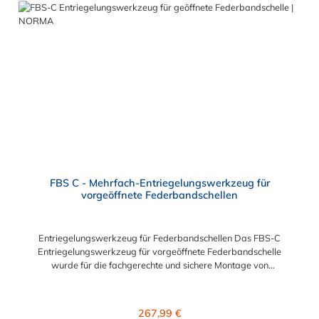
FBS C - Mehrfach-Entriegelungswerkzeug für
vorgeöffnete Federbandschellen
Entriegelungswerkzeug für Federbandschellen Das FBS-C
Entriegelungswerkzeug für vorgeöffnete Federbandschelle
wurde für die fachgerechte und sichere Montage von
Federbandschellen entwickelt. Mit
diesem Entriegelungswerkzeug für Federbandschellen können
Sie die Federbandschellen FBS-C zulässig und sicher
Regulärer Preis:
267,99 €
montieren. Wir empfehlen Gewerbe und Industrie das