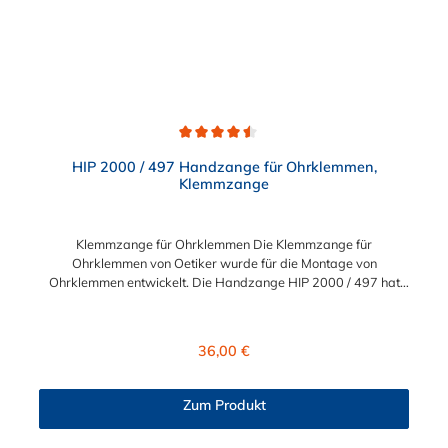
benutzerfreundliche Werkzeug ist ein unverzichtbarer Helfer
für die effiziente und sichere Montage von Kabelbindern in
verschiedenen professionellen Bereichen.
Durchschnittliche Bewertung von 4.5 von 5 Sternen
HIP 2000 / 497 Handzange für Ohrklemmen,
Klemmzange
Klemmzange für Ohrklemmen Die Klemmzange für
Ohrklemmen von Oetiker wurde für die Montage von
Ohrklemmen entwickelt. Die Handzange HIP 2000 / 497 hat
einen sicheren und ergonomischen Griff. Dank des
Kniehebelmechanismus der Klemmzange für Ohrklemmen
erreichen Sie eine hohe Schließkraft mit weniger Handkraft. Die
Regulärer Preis:
36,00 €
Ohrklemme kann mühelos geschlossen und montiert werden.
Die Verarbeitung der Klemmzange für Ohrklemmen ist
hochwertig, sodass sie für den Einsatz in Industrie und Gewerbe
Zum Produkt
sehr gefragt ist.