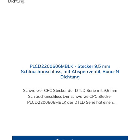
PLCD2200606MBLK - Stecker 9,5 mm
Schlauchanschluss, mit Absperrventil, Buna-N
Dichtung
Schwarzer CPC Stecker der DTLD Serie mit 9,5 mm
Schlauchanschluss Der schwarze CPC Stecker
PLCD2200606MBLK der DTLD Serie hat einen
Schlauchanschluss für 9,5 mm Innendurchmesser. Der
schwarze CPC Stecker der DTLD Serie, PLCD2200606MBLK
besitzt ein Absperrventil. Das Material des CPC Steckers ist
ABS und der Dichtring ist aus Buna-N. Sie können diesen
Stecker mit allen Kupplungen der DTLD-, PLC-, PLC12 und LC-
Serie kombinieren.