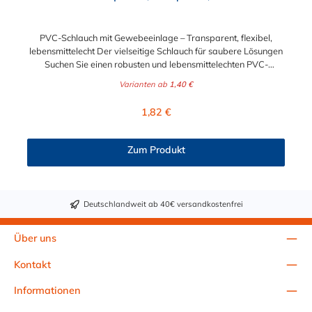
PVC-Schlauch mit Gewebeeinlage – Transparent, flexibel,
lebensmittelecht Der vielseitige Schlauch für saubere Lösungen
Suchen Sie einen robusten und lebensmittelechten PVC-
Schlauch für vielfältige Anwendungen in Haushalt, Industrie
Varianten ab
1,40 €
oder Gastronomie? Unser transparenter PVC-Schlauch mit
Gewebeeinlage erfüllt höchste Anforderungen – und das als
Regulärer Preis:
1,82 €
Meterware für maximale Flexibilität. Geprüfte Qualität für
sensible Anwendungen Dieser Druckschlauch besteht aus einer
Innenseele und Außendecke aus PVC sowie einer
Zum Produkt
stabilisierenden Textil-Gewebeeinlage. Er wird TÜV-geprüft
und LABS-frei produziert. In der transparenten und
leuchtgrünen Variante ist er zusätzlich lebensmittelecht gemäß
Verordnung (EG) 1935/2004 und (EU) 10/2011 (Simulanzien A,
Deutschlandweit ab 40€ versandkostenfrei
B, C). Nur der Typ transparent erfüllt darüber hinaus KTW-C
sowie FDA 175.300. Verfügbare Schlauchinnendurchmesser: 4
mm 6 mm 9 mm 13 mm 16 mm 19 mm 25 mm Für Wasser,
Über uns
Getränke & mehr – sicher und zuverlässig Der Schlauch ist für
eine Vielzahl von Medien geeignet: Wasser, Trinkwasser,
Kontakt
Druckluft, Argon, sowie Getränke wie Wein, Fruchtsaft,
Limonade, Mineralwasser, Süßmost und alkoholische Getränke
Informationen
bis 15 Vol.-%. Nicht geeignet ist er für fetthaltige Medien oder