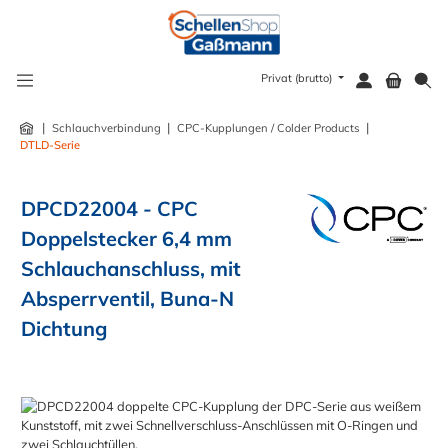
alt springen
Privat (brutto)
|
|
|
Schlauchverbindung
CPC-Kupplungen / Colder Products
DTLD-Serie
DPCD22004 - CPC
Doppelstecker 6,4 mm
Schlauchanschluss, mit
Absperrventil, Buna-N
Dichtung
Bildergalerie überspringen