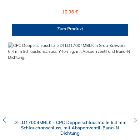
Absperrventil. Das Material des CPC Steckers der DTLD Serie
ist ABS und der Dichtring ist aus Buna-N. Sie können diesen
Regulärer Preis:
10,36 €
CPC Stecker mit allen CPC Kupplungen der DTLD-, PLC-,
PLC12 und LC-Serie kombinieren.
Zum Produkt
DTLD17004MBLK - CPC Doppelschlauchtülle 6,4 mm
Schlauchanschluss, mit Absperrventil, Buna-N
Dichtung