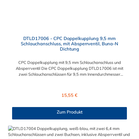
DTLD17006 - CPC Doppelkupplung 9,5 mm
Schlauchanschluss, mit Absperrventil, Buna-N
Dichtung
CPC Doppelkupplung mit 9,5 mm Schlauchanschluss und
Absperrventil Die CPC Doppelkupplung DTLD17006 ist mit
zwei Schlauchanschlüssen für 9,5 mm Innendurchmesser
ausgestattet. Die Doppelschlauchtülle DTLD17006 besitzt ein
Absperrventil. Das Material der CPC Doppelkupplung ist ABS
und der Dichtring ist aus Buna-N gefertigt. Sie können diese
Regulärer Preis:
15,55 €
CPC Doppelkupplung mit allen CPC Steckern der DTLD-, PLC-,
PLC12 und LC-Serie kombinieren.
Zum Produkt