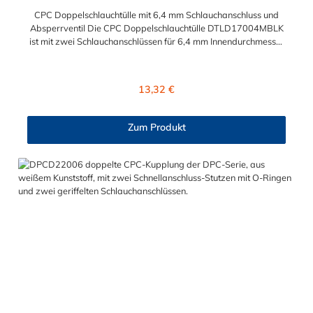
CPC Doppelschlauchtülle mit 6,4 mm Schlauchanschluss und
Absperrventil Die CPC Doppelschlauchtülle DTLD17004MBLK
ist mit zwei Schlauchanschlüssen für 6,4 mm Innendurchmesser
versehen. Die Doppelschlauchtülle DTLD17004MBLK besitzt
ein Absperrventil. Das Material der Doppelschlauchtülle ist ABS
und der Dichtring ist aus Buna-N gefertigt. Sie können diese
Regulärer Preis:
13,32 €
Doppelschlauchtülle mit allen CPC Steckern der DTLD-, PLC-,
PLC12 und LC-Serie kombinieren.
Zum Produkt