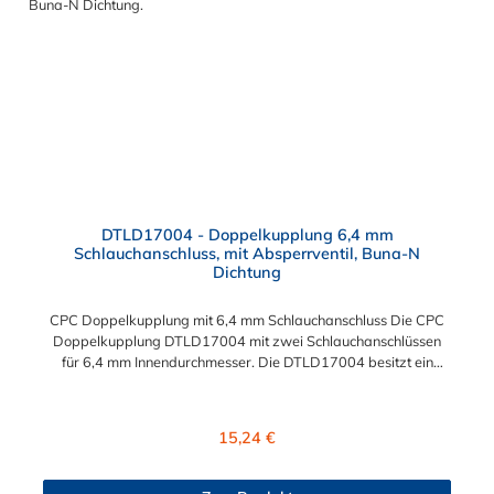
DTLD17004 - Doppelkupplung 6,4 mm
Schlauchanschluss, mit Absperrventil, Buna-N
Dichtung
CPC Doppelkupplung mit 6,4 mm Schlauchanschluss Die CPC
Doppelkupplung DTLD17004 mit zwei Schlauchanschlüssen
für 6,4 mm Innendurchmesser. Die DTLD17004 besitzt ein
Absperrventil. Das Material der CPC Doppelkupplung ist ABS
und der Dichtring ist aus Buna-N gefertigt. Sie können diese
CPC Doppelkupplung mit allen CPC Steckern der DTLD-, PLC-,
Regulärer Preis:
15,24 €
PLC12 und LC-Serie kombinieren.