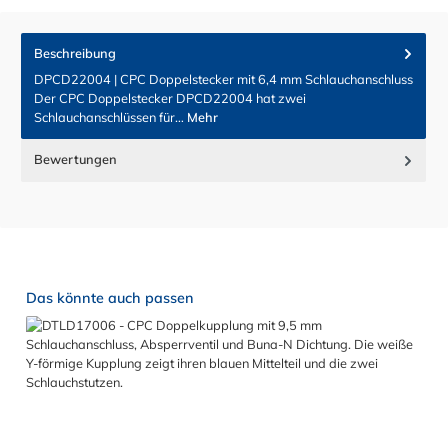
Beschreibung
DPCD22004 | CPC Doppelstecker mit 6,4 mm Schlauchanschluss
Der CPC Doppelstecker DPCD22004 hat zwei
Schlauchanschlüssen für…
Mehr
Bewertungen
Produktgalerie überspringen
Das könnte auch passen