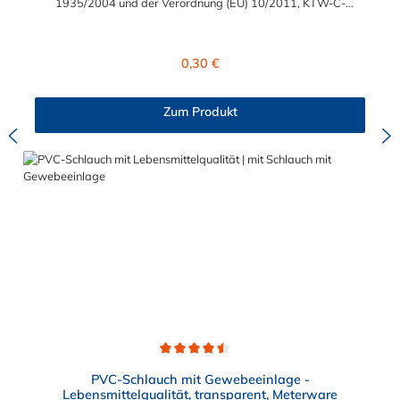
1935/2004 und der Verordnung (EU) 10/2011, KTW-C-
geprüft, TÜV-geprüft, LABS-freie Produktion Einsatzbereich:
Druckloses Durchleiten von Flüssigkeiten und Gasen wie
Wasser, Trinkwasser, Argon, Wein, Fruchtsaft, Limonade,
Regulärer Preis:
0,30 €
Mineralwasser, Süßmost und alkoholische Getränke bis 15
Vol% Alkoholgehalt (nicht für Bier in Schankanlagen und
fetthaltige Produkte!). Die durchfließenden Lebensmittel sollten
Zum Produkt
+40°C nicht überschreiten. Eine Geschmacksprobe ist ratsam.
Bei der Durchleitung von Lebensmitteln und Trinkwasser ist der
Schlauch vor dem Ersteinsatz unbedingt sorgfältig zu reinigen
Durchschnittliche Bewertung von 4.5 von 5 Sternen
PVC-Schlauch mit Gewebeeinlage -
Lebensmittelqualität, transparent, Meterware