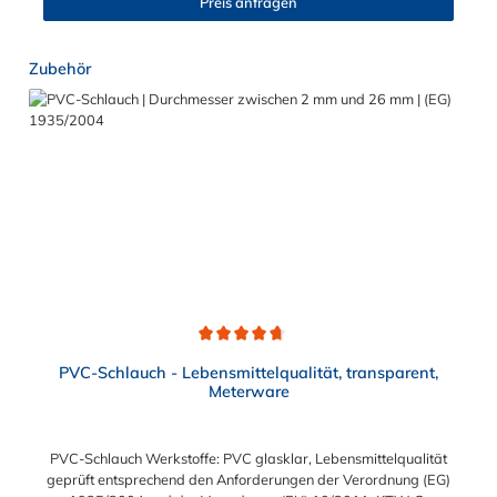
Preis anfragen
Produktgalerie überspringen
Zubehör
Durchschnittliche Bewertung von 4.7 von 5 Sternen
PVC-Schlauch - Lebensmittelqualität, transparent,
Meterware
PVC-Schlauch Werkstoffe: PVC glasklar, Lebensmittelqualität
geprüft entsprechend den Anforderungen der Verordnung (EG)