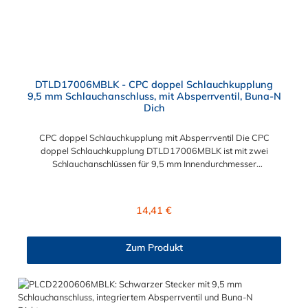
DTLD17006MBLK - CPC doppel Schlauchkupplung
9,5 mm Schlauchanschluss, mit Absperrventil, Buna-N
Dich
CPC doppel Schlauchkupplung mit Absperrventil Die CPC
doppel Schlauchkupplung DTLD17006MBLK ist mit zwei
Schlauchanschlüssen für 9,5 mm Innendurchmesser
ausgestattet. Die doppel Schlauchkupplung DTLD17006MBLK
besitzt ein Absperrventil. Das Material der doppel
Schlauchkupplung ist ABS und der Dichtring ist aus Buna-N
Regulärer Preis:
14,41 €
gefertigt. Sie können diese doppel Schlauchkupplung mit allen
CPC Steckern der DTLD-, PLC-, PLC12 und LC-Serie
kombinieren.
Zum Produkt