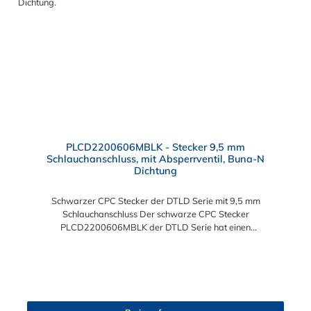
PLCD2200606MBLK - Stecker 9,5 mm
Schlauchanschluss, mit Absperrventil, Buna-N
Dichtung
Schwarzer CPC Stecker der DTLD Serie mit 9,5 mm
Schlauchanschluss Der schwarze CPC Stecker
PLCD2200606MBLK der DTLD Serie hat einen
Schlauchanschluss für 9,5 mm Innendurchmesser. Der
schwarze CPC Stecker der DTLD Serie, PLCD2200606MBLK
besitzt ein Absperrventil. Das Material des CPC Steckers ist
ABS und der Dichtring ist aus Buna-N. Sie können diesen
Stecker mit allen Kupplungen der DTLD-, PLC-, PLC12 und LC-
Serie kombinieren.