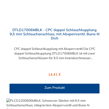
DTLD17006MBLK - CPC doppel Schlauchkupplung
9,5 mm Schlauchanschluss, mit Absperrventil, Buna-N
Dich
CPC doppel Schlauchkupplung mit Absperrventil Die CPC
doppel Schlauchkupplung DTLD17006MBLK ist mit zwei
Schlauchanschlüssen für 9,5 mm Innendurchmesser
ausgestattet. Die doppel Schlauchkupplung DTLD17006MBLK
besitzt ein Absperrventil. Das Material der doppel
Schlauchkupplung ist ABS und der Dichtring ist aus Buna-N
Regulärer Preis:
14,41 €
gefertigt. Sie können diese doppel Schlauchkupplung mit allen
CPC Steckern der DTLD-, PLC-, PLC12 und LC-Serie
kombinieren.
Zum Produkt