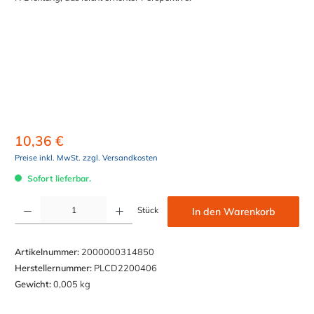
10,36 €
Preise inkl. MwSt. zzgl. Versandkosten
Sofort lieferbar.
Produkt Anzahl: Gib den gewünschten Wert ein oder benutze die Schaltflächen um die Anzahl z
Stück
In den Warenkorb
Artikelnummer:
2000000314850
Herstellernummer:
PLCD2200406
Gewicht:
0,005 kg