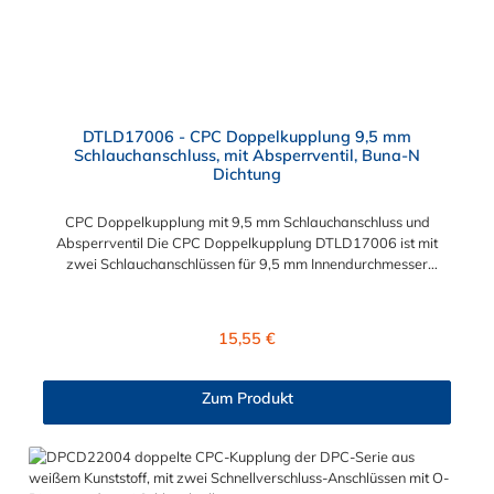
DTLD17006 - CPC Doppelkupplung 9,5 mm
Schlauchanschluss, mit Absperrventil, Buna-N
Dichtung
CPC Doppelkupplung mit 9,5 mm Schlauchanschluss und
Absperrventil Die CPC Doppelkupplung DTLD17006 ist mit
zwei Schlauchanschlüssen für 9,5 mm Innendurchmesser
ausgestattet. Die Doppelschlauchtülle DTLD17006 besitzt ein
Absperrventil. Das Material der CPC Doppelkupplung ist ABS
und der Dichtring ist aus Buna-N gefertigt. Sie können diese
Regulärer Preis:
15,55 €
CPC Doppelkupplung mit allen CPC Steckern der DTLD-, PLC-,
PLC12 und LC-Serie kombinieren.
Zum Produkt