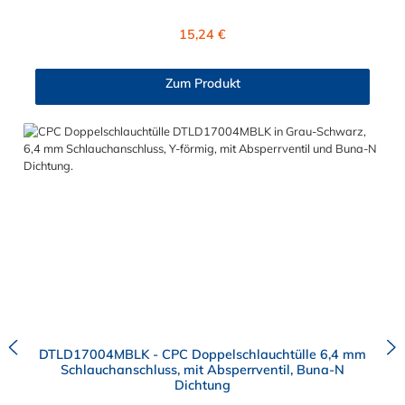
und der Dichtring ist aus Buna-N gefertigt. Sie können diese
CPC Doppelkupplung mit allen CPC Steckern der DTLD-, PLC-,
Regulärer Preis:
15,24 €
PLC12 und LC-Serie kombinieren.
Zum Produkt
DTLD17004MBLK - CPC Doppelschlauchtülle 6,4 mm
Schlauchanschluss, mit Absperrventil, Buna-N
Dichtung