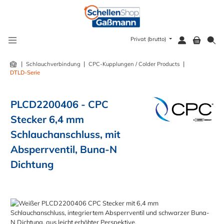
alt springen
Privat (brutto)
|
|
|
Schlauchverbindung
CPC-Kupplungen / Colder Products
DTLD-Serie
PLCD2200406 - CPC
Stecker 6,4 mm
Schlauchanschluss, mit
Absperrventil, Buna-N
Dichtung
Bildergalerie überspringen