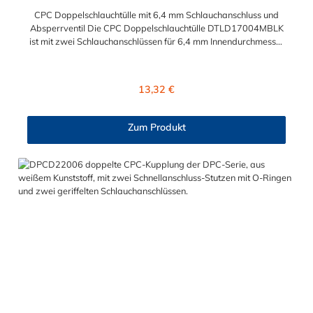
CPC Doppelschlauchtülle mit 6,4 mm Schlauchanschluss und
Absperrventil Die CPC Doppelschlauchtülle DTLD17004MBLK
ist mit zwei Schlauchanschlüssen für 6,4 mm Innendurchmesser
versehen. Die Doppelschlauchtülle DTLD17004MBLK besitzt
ein Absperrventil. Das Material der Doppelschlauchtülle ist ABS
und der Dichtring ist aus Buna-N gefertigt. Sie können diese
Regulärer Preis:
13,32 €
Doppelschlauchtülle mit allen CPC Steckern der DTLD-, PLC-,
PLC12 und LC-Serie kombinieren.
Zum Produkt