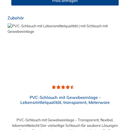
Preis anfragen
Produktgalerie überspringen
Zubehör
Durchschnittliche Bewertung von 4.5 von 5 Sternen
PVC-Schlauch mit Gewebeeinlage -
Lebensmittelqualität, transparent, Meterware
PVC-Schlauch mit Gewebeeinlage – Transparent, flexibel,
lebensmittelecht Der vielseitige Schlauch für saubere Lösungen