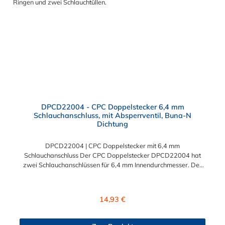
DPCD22004 - CPC Doppelstecker 6,4 mm
Schlauchanschluss, mit Absperrventil, Buna-N
Dichtung
DPCD22004 | CPC Doppelstecker mit 6,4 mm
Schlauchanschluss Der CPC Doppelstecker DPCD22004 hat
zwei Schlauchanschlüssen für 6,4 mm Innendurchmesser. Der
DPCD22004 besitzt ein Absperrventil. Das Material des CPC
Doppelsteckers ist Acetal und der Dichtring ist aus Buna-N. Sie
können diesen CPC Doppelstecker mit allen CPC Kupplungen
Regulärer Preis:
14,93 €
der DTLD-Serie kombinieren.