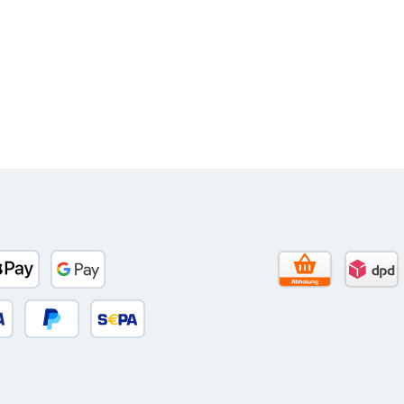
to)
banco
Apple Pay
Google Pay
Selbstabholun
DPD 
 oder Debitkarte
Später Bezahlen
SEPA Lastschrift