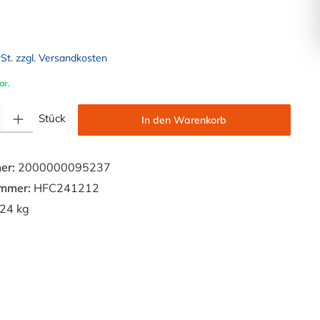
wSt. zzgl. Versandkosten
ar.
Gib den gewünschten Wert ein oder benutze die Schaltflächen um die Anzahl zu e
Stück
In den Warenkorb
er:
2000000095237
ummer:
HFC241212
24 kg