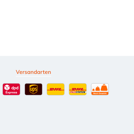
Versandarten
g
Standardversand
DPD Expressversand - 12 Uhr
UPS Standard International
DHL Standardversand
DHL-Versand an Packsta
per Spedition