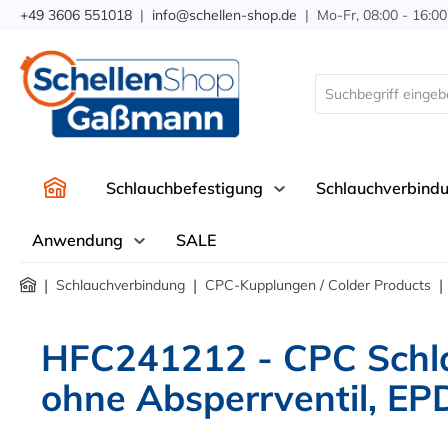
+49 3606 551018
|
info@schellen-shop.de
| Mo-Fr, 08:00 - 16:00
springen
Zur Hauptnavigation springen
Schlauchbefestigung
Schlauchverbind
Anwendung
SALE
|
|
|
Schlauchverbindung
CPC-Kupplungen / Colder Products
HFC241212 - CPC Schl
ohne Absperrventil, E