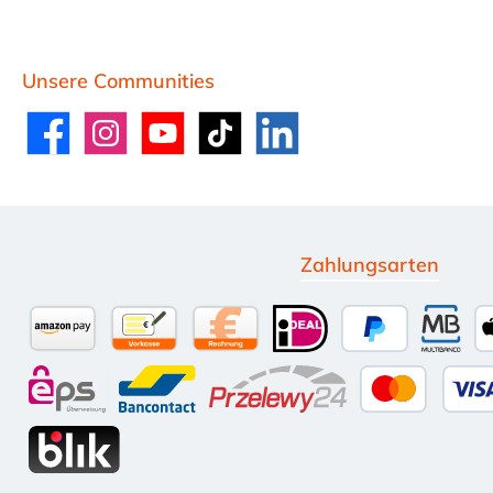
Unsere Communities
Facebook
Instagram
YouTube
TikTok
LinkedIn
Zahlungsarten
Amazon Pay
Vorkasse per Überweisung
Kauf auf Rechnung (10 Tage Net
iDEAL
PayPal
Multi
eps
Bancontact
Przelewy24
Kredit-
BLIK