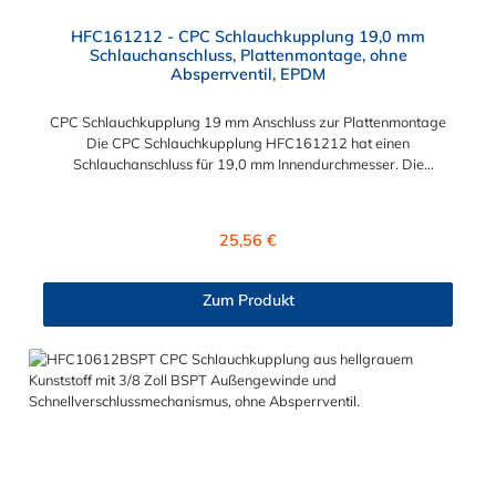
HFC161212 - CPC Schlauchkupplung 19,0 mm
Schlauchanschluss, Plattenmontage, ohne
Absperrventil, EPDM
CPC Schlauchkupplung 19 mm Anschluss zur Plattenmontage
Die CPC Schlauchkupplung HFC161212 hat einen
Schlauchanschluss für 19,0 mm Innendurchmesser. Die
HFC161212 besitzt kein Absperrventil, aber eine
Überwurfmutter zur Plattenmontage. Das Material der
Kupplung ist Polypropylen. Das Verbindungsstück zum Stecker,
Regulärer Preis:
25,56 €
hat ein Innenmaß von ≈ 25 mm. Sie können diese CPC
Schlauchkupplung 19 mm Anschluss mit allen Steckern der CPC
HFC12-Serie kombinieren.
Zum Produkt