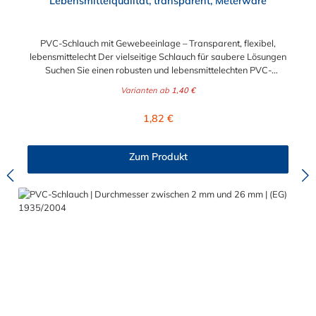
Lebensmittelqualität, transparent, Meterware
PVC-Schlauch mit Gewebeeinlage – Transparent, flexibel,
lebensmittelecht Der vielseitige Schlauch für saubere Lösungen
Suchen Sie einen robusten und lebensmittelechten PVC-
Schlauch für vielfältige Anwendungen in Haushalt, Industrie
Varianten ab
1,40 €
oder Gastronomie? Unser transparenter PVC-Schlauch mit
Gewebeeinlage erfüllt höchste Anforderungen – und das als
Regulärer Preis:
1,82 €
Meterware für maximale Flexibilität. Geprüfte Qualität für
sensible Anwendungen Dieser Druckschlauch besteht aus einer
Innenseele und Außendecke aus PVC sowie einer
Zum Produkt
stabilisierenden Textil-Gewebeeinlage. Er wird TÜV-geprüft
und LABS-frei produziert. In der transparenten und
leuchtgrünen Variante ist er zusätzlich lebensmittelecht gemäß
Verordnung (EG) 1935/2004 und (EU) 10/2011 (Simulanzien A,
B, C). Nur der Typ transparent erfüllt darüber hinaus KTW-C
sowie FDA 175.300. Verfügbare Schlauchinnendurchmesser: 4
mm 6 mm 9 mm 13 mm 16 mm 19 mm 25 mm Für Wasser,
Getränke & mehr – sicher und zuverlässig Der Schlauch ist für
eine Vielzahl von Medien geeignet: Wasser, Trinkwasser,
Druckluft, Argon, sowie Getränke wie Wein, Fruchtsaft,
Limonade, Mineralwasser, Süßmost und alkoholische Getränke
bis 15 Vol.-%. Nicht geeignet ist er für fetthaltige Medien oder