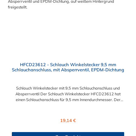
HFCD23612 - Schlauch Winkelstecker 9,5 mm
Schlauchanschluss, mit Absperrventil, EPDM-Dichtung
Schlauch Winkelstecker mit 9,5 mm Schlauchanschluss und
Absperrventil Der Schlauch Winkelstecker HFCD23612 hat
einen Schlauchanschluss für 9,5 mm Innendurchmesser. Der
HFCD23612 besitzt ein Absperrventil. Das Material des
Steckers ist Polypropylen und der Dichtring ist aus EPDM. Das
Verbindungsstück zur Kupplung, mit dem O-Ring, hat ein
Regulärer Preis:
19,14 €
Außenmaß von ≈ 18 mm. Sie können diesen Schlauch
Winkelstecker mit allen Kupplungen der CPC HFC12-Serie
kombinieren.