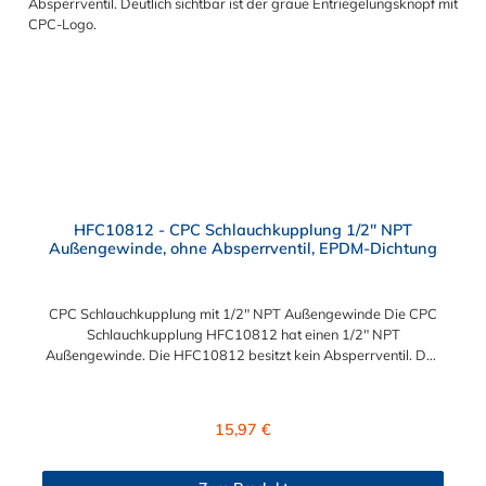
HFC10812 - CPC Schlauchkupplung 1/2" NPT
Außengewinde, ohne Absperrventil, EPDM-Dichtung
CPC Schlauchkupplung mit 1/2" NPT Außengewinde Die CPC
Schlauchkupplung HFC10812 hat einen 1/2" NPT
Außengewinde. Die HFC10812 besitzt kein Absperrventil. Das
Material der Kupplung ist Polypropylen und der Dichtring ist
aus EPDM. Das Verbindungsstück zum Stecker, hat ein
Innenmaß von ≈ 25 mm. Sie können diese CPC
Regulärer Preis:
15,97 €
Schlauchkupplung mit 1/2" NPT Außengewinde mit allen
Steckern der CPC HFC12-Serie kombinieren.