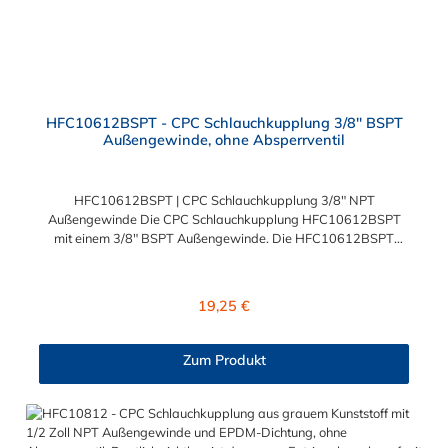
HFC10612BSPT - CPC Schlauchkupplung 3/8" BSPT
Außengewinde, ohne Absperrventil
HFC10612BSPT | CPC Schlauchkupplung 3/8" NPT
Außengewinde Die CPC Schlauchkupplung HFC10612BSPT
mit einem 3/8" BSPT Außengewinde. Die HFC10612BSPT
besitzt kein Absperrventil. Das Material der Kupplung ist
Polypropylen. Das Verbindungsstück zum Stecker, hat ein
Innenmaß von ≈ 25 mm. Sie können diese CPC
Regulärer Preis:
19,25 €
Schlauchkupplung 3/8" BSPT Außengewinde mit allen Steckern
der CPC HFC12-Serie kombinieren.
Zum Produkt