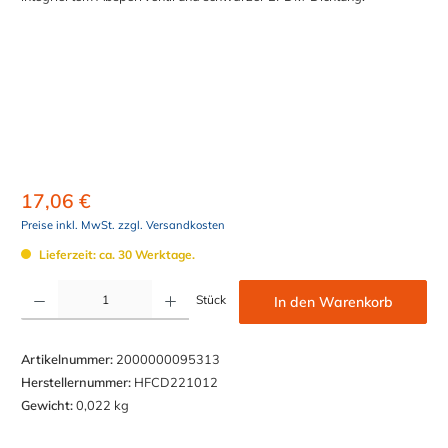
17,06 €
Preise inkl. MwSt. zzgl. Versandkosten
Lieferzeit: ca. 30 Werktage.
Produkt Anzahl: Gib den gewünschten Wert ein oder benutze die Schaltflächen um die Anzahl z
Stück
In den Warenkorb
Artikelnummer:
2000000095313
Herstellernummer:
HFCD221012
Gewicht:
0,022 kg