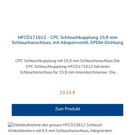
HFCD171012 - CPC Schlauchkupplung 15,9 mm
Schlauchanschluss, mit Absperrventil, EPDM-Dichtung
CPC Schlauchkupplung mit 15,9 mm Schlauchanschluss Die
CPC Schlauchkupplung HFCD171012 hat einen
Schlauchanschluss für 15,9 mm Innendurchmesser. Die
HFCD171012 besitzt ein Absperrventil. Das Material der
Kupplung ist Polypropylen und der Dichtring ist aus EPDM. Das
Verbindungsstück zum Stecker, hat ein Innenmaß von ≈ 25 mm.
Regulärer Preis:
23,13 €
Sie können diese CPC Schlauchkupplung mit 15,9 mm
Schlauchanschluss mit allen Steckern der CPC HFC12-Serie
kombinieren.
Zum Produkt