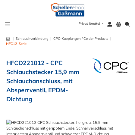
alt springen
Privat (brutto)
|
|
|
Schlauchverbindung
CPC-Kupplungen / Colder Products
HFC12-Serie
HFCD221012 - CPC
Schlauchstecker 15,9 mm
Schlauchanschluss, mit
Absperrventil, EPDM-
Dichtung
Bildergalerie überspringen