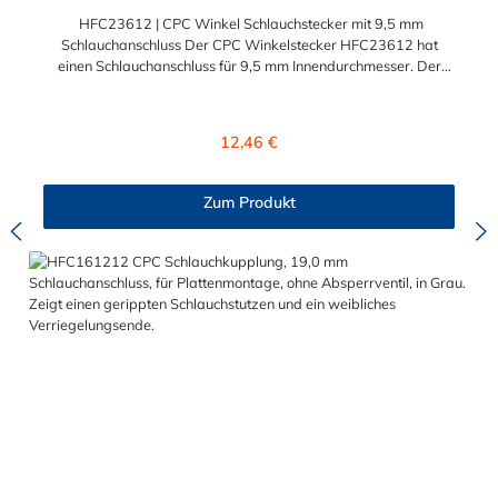
HFC23612 | CPC Winkel Schlauchstecker mit 9,5 mm
Schlauchanschluss Der CPC Winkelstecker HFC23612 hat
einen Schlauchanschluss für 9,5 mm Innendurchmesser. Der
HFC23612 besitzt kein Absperrventil. Das Material des
Steckers ist Polypropylen und der Dichtring ist aus EPDM. Das
Verbindungsstück zur Kupplung, mit dem O-Ring, hat ein
Regulärer Preis:
12,46 €
Außenmaß von ≈ 18 mm. Sie können diesen CPC Winkel
Schlauchstecker mit 9,5 mm Schlauchanschluss mit allen
Kupplungen der CPC HFC12-Serie kombinieren.
Zum Produkt