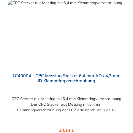
Zudem sind Kupplungen lieferbar, die den Anforderungen der
NSF-Norm entsprechen.
LC40004 - CPC Messing Stecker 6,4 mm AD / 4,3 mm
ID Klemmringverschraubung
CPC Stecker aus Messing mit 6,4 mm Klemmringverschraubung
Der CPC Stecker aus Messing mit 6,4 mm
Klemmringverschraubung der LC-Serie ist robust. Die CPC
Stecker Konstruktion aus verchromtem Messing sorgt für eine
lange Lebensdauer. Die LC-Serie ist auch in einer
Hochtemperaturausführung lieferbar, die für höheren Druck
Regulärer Preis:
30,14 €
ausgelegt sind. Der CPC Stecker aus Messing mit 6,4 mm