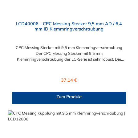
LCD40006 - CPC Messing Stecker 9,5 mm AD / 6,4
mm ID Klemmringverschraubung
CPC Messing Stecker mit 9,5 mm Klemmringverschraubung
Der CPC Messing Stecker mit 9,5 mm
Klemmringverschraubung der LC-Serie ist sehr robust. Die
Konstruktion aus verchromtem Messing sorgt für eine lange
Lebensdauer. Die LC-Serie ist auch in einer
Hochtemperaturausführung lieferbar, die für höheren Druck
Regulärer Preis:
37,14 €
ausgelegt ist. Der CPC Stecker ermöglicht ein bequemes
Verbinden und Trennen mit einer Hand. Dieser CPC Messing
Stecker mit 9,5 mm Klemmringverschraubung für eine
Zum Produkt
Schlauchkupplung hat ein Absperrventil. Die CPC Serie bietet
hohe Flexibilität mit zahlreichen Konfigurationen und
Anschlussvarianten und ist sowohl mit den Acetal-Kupplungen
der PLC-Serie kombinierbar als auch mit den Polypropylen-
Kupplungen der PLC12-Serie. Zudem sind Kupplungen
lieferbar, die den Anforderungen der NSF-Norm entsprechen.