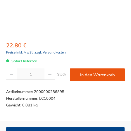
22,80 €
Preise inkl. MwSt. zzgl. Versandkosten
Sofort lieferbar.
Produkt Anzahl: Gib den gewünschten Wert ein oder benutze die Schaltflächen um die Anzahl z
Stück
In den Warenkorb
Artikelnummer:
2000000286895
Herstellernummer:
LC10004
Gewicht:
0,081 kg