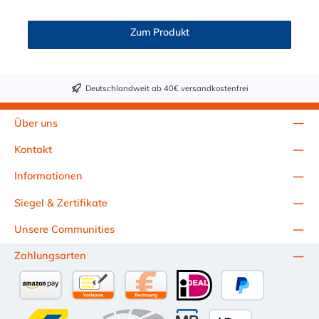
Klemmringverschraubung ermöglicht ein bequemes Verbinden
und Trennen mit einer Hand. Die CPC Serie bietet eine hohe
Zum Produkt
Flexibilität mit zahlreichen Konfigurationen und
Anschlussvarianten und ist sowohl mit den Acetal-Kupplungen
der PLC-Serie kombinierbar als auch mit den Polypropylen-
Kupplungen der PLC12-Serie. Zudem sind Kupplungen
Deutschlandweit ab 40€ versandkostenfrei
lieferbar, die den Anforderungen der NSF-Norm entsprechen.
Über uns
Kontakt
Informationen
Siegel & Zertifikate
Unsere Communities
Zahlungsarten
Amazon Pay
Vorkasse per Überweisung
Kauf auf Rechnung (10 Tage Netto)
iDEAL
PayPal