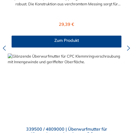
robust. Die Konstruktion aus verchromtem Messing sorgt für
eine sehr lange Lebensdauer. Die Dichtung des Steckers ist aus
FDA Buna-N und somit lebensmitteltauglich und NSF-
konform. Dieser CPC Stecker aus Messing hat ein Absperrventil.
Regulärer Preis:
29,39 €
Der CPC Stecker aus Messing der LC-Serie ist auch in
Hochtemperaturausführung lieferbar und ausgelegt für hohen
Druck. Der CPC Stecker aus Messing mit 1/4" NPT
Zum Produkt
Außengewinde ermöglicht ein bequemes Verbinden und
Trennen mit einer Hand. Die CPC Serie bietet eine hohe
Flexibilität mit zahlreichen Konfigurationen und
Anschlussvarianten und ist sowohl mit den Acetal-Kupplungen
der PLC-Serie kombinierbar als auch mit den Polypropylen-
Kupplungen der PLC12-Serie.
339500 / 4809000 | Überwurfmutter für