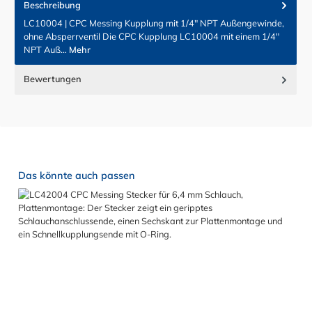
Beschreibung
LC10004 | CPC Messing Kupplung mit 1/4" NPT Außengewinde,
ohne Absperrventil Die CPC Kupplung LC10004 mit einem 1/4"
NPT Auß…
Mehr
Bewertungen
Produktgalerie überspringen
Das könnte auch passen