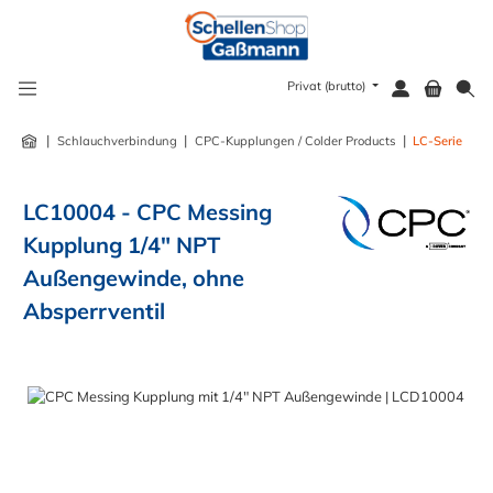
alt springen
Privat (brutto)
|
|
|
Schlauchverbindung
CPC-Kupplungen / Colder Products
LC-Serie
LC10004 - CPC Messing
Kupplung 1/4" NPT
Außengewinde, ohne
Absperrventil
Bildergalerie überspringen