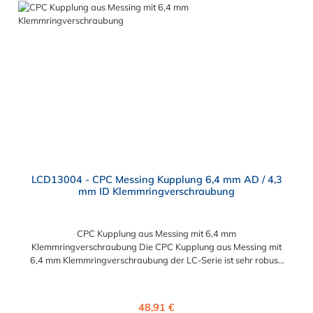
der PLC-Serie kombinierbar als auch mit den Polypropylen-
Kupplungen der PLC12-Serie. Zudem sind Kupplungen
lieferbar, die den Anforderungen der NSF-Norm entsprechen.
LCD13004 - CPC Messing Kupplung 6,4 mm AD / 4,3
mm ID Klemmringverschraubung
CPC Kupplung aus Messing mit 6,4 mm
Klemmringverschraubung Die CPC Kupplung aus Messing mit
6,4 mm Klemmringverschraubung der LC-Serie ist sehr robust.
Diese CPC Kupplung Konstruktion aus verchromtem Messing
sorgt für eine lange Lebensdauer. Die CPC LC-Serie ist auch in
einer Hochtemperaturausführung lieferbar und ausgelegt für
Regulärer Preis:
48,91 €
höheren Druck. Die CPC Kupplung aus Messing mit 6,4 mm