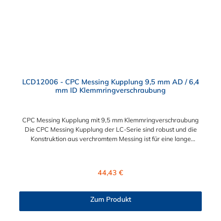
LCD12006 - CPC Messing Kupplung 9,5 mm AD / 6,4
mm ID Klemmringverschraubung
CPC Messing Kupplung mit 9,5 mm Klemmringverschraubung
Die CPC Messing Kupplung der LC-Serie sind robust und die
Konstruktion aus verchromtem Messing ist für eine lange
Lebensdauer ausgelegt. Die CPC Kupplung LC-Serie ist auch in
Hochtemperaturausführung lieferbar und für eine höheren
Leitungsdruck geeigent. Die CPC Messing Kupplung mit 9,5 mm
Regulärer Preis:
44,43 €
Klemmringverschraubung ermöglicht ein bequemes Verbinden
und Trennen mit einer Hand. Die Serie bietet hohe Flexibilität
mit zahlreichen Konfigurationen und Anschlussvarianten und ist
Zum Produkt
sowohl mit den Acetal-Kupplungen der PLC-Serie kombinierbar
als auch mit den Polypropylen-Kupplungen der PLC12-Serie.