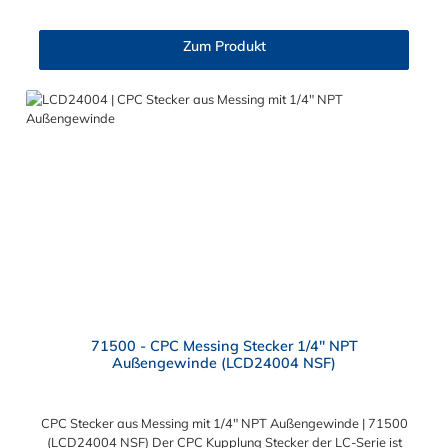
Klemmringverschraubung ermöglicht ein bequemes Verbinden
und Trennen mit einer Hand. Diese CPC Schlauchkupplung hat
Zum Produkt
ein Absperrventil. Die CPC Serie bietet eine hohe Flexibilität mit
zahlreichen Konfigurationen und Anschlussvarianten und ist
sowohl mit den Acetal-Kupplungen der PLC-Serie kombinierbar
als auch mit den Polypropylen-Kupplungen der PLC12-Serie.
Zudem sind Kupplungen lieferbar, die den Anforderungen der
NSF-Norm entsprechen.
71500 - CPC Messing Stecker 1/4" NPT
Außengewinde (LCD24004 NSF)
CPC Stecker aus Messing mit 1/4" NPT Außengewinde | 71500
(LCD24004 NSF) Der CPC Kupplung Stecker der LC-Serie ist