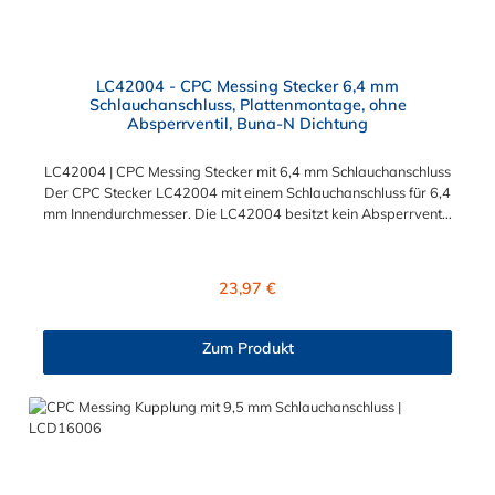
LC42004 - CPC Messing Stecker 6,4 mm
Schlauchanschluss, Plattenmontage, ohne
Absperrventil, Buna-N Dichtung
LC42004 | CPC Messing Stecker mit 6,4 mm Schlauchanschluss
Der CPC Stecker LC42004 mit einem Schlauchanschluss für 6,4
mm Innendurchmesser. Die LC42004 besitzt kein Absperrventil,
aber eine Überwurfmutter zur Plattenmontage. Das Material
des CPC Stecker ist verchromtes Messing und der Dichtring ist
aus Buna-N gefertigt. Das Verbindungsstück hat ein Maß von ≈
Regulärer Preis:
23,97 €
11,1 mm. Sie können diesen CPC Stecker mit den Serien der
Baureihe LC-, PLC- und PLC12- kombinieren. Die CPC-Serie
bietet eine große Auswahl an Konfigurationen, um die
Zum Produkt
Anforderungen der anspruchsvollsten Anwendungen für
Industrie, Biopharmazie, Medizin und Verpackungsindustrie zu
erfüllen. Die Colder Products Company Serie ist ein
leistungsstarkes, hochzuverlässiges Steckverbindersystem, das
eine mechanische Verbindungen bietet. Es wird in einer Vielzahl
von Anwendungen in der Industrie eingesetzt.