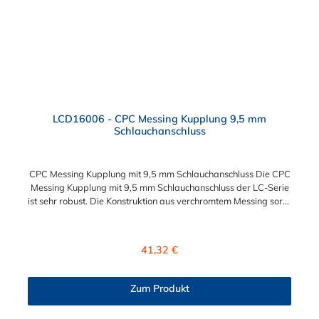
LCD16006 - CPC Messing Kupplung 9,5 mm
Schlauchanschluss
CPC Messing Kupplung mit 9,5 mm Schlauchanschluss Die CPC
Messing Kupplung mit 9,5 mm Schlauchanschluss der LC-Serie
ist sehr robust. Die Konstruktion aus verchromtem Messing sorgt
für eine lange Lebensdauer und ist auch in einer
Hochtemperaturausführung lieferbar, die für höheren Druck
ausgelegt ist. Diese CPC Messing Kupplung ermöglicht ein
Regulärer Preis:
41,32 €
bequemes Verbinden und Trennen mit einer Hand. Die CPC
Messing Kupplung mit 9,5 mm Schlauchanschluss hat ein
integriertes Absperrventil. Die CPC Serie bietet eine hohe
Zum Produkt
Flexibilität mit zahlreichen Konfigurationen und
Anschlussvarianten und ist sowohl mit den Acetal-Kupplungen