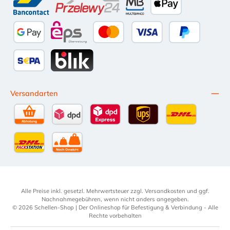
Bancontact
Przelewy24
Multibanco
Apple Pay
Google Pay
eps
Kredit- oder Debitkarte
Später Bezahl
SEPA Lastschrift
BLIK
Versandarten
Selbstabholung
DPD Standardversand
DPD Expressversand - 12 Uhr
UPS Standard International
DHL Standardv
DHL-Versand an Packstation
per Spedition
Alle Preise inkl. gesetzl. Mehrwertsteuer zzgl.
Versandkosten
und ggf.
Nachnahmegebühren, wenn nicht anders angegeben.
© 2026 Schellen-Shop | Der Onlineshop für Befestigung & Verbindung - Alle
Rechte vorbehalten