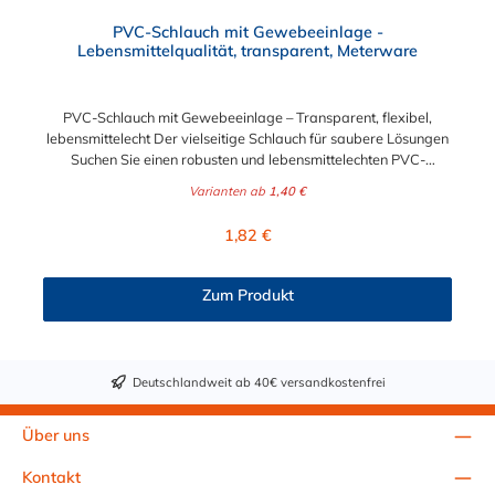
Durchschnittliche Bewertung von 4.5 von 5 Sternen
PVC-Schlauch mit Gewebeeinlage -
Lebensmittelqualität, transparent, Meterware
PVC-Schlauch mit Gewebeeinlage – Transparent, flexibel,
lebensmittelecht Der vielseitige Schlauch für saubere Lösungen
Suchen Sie einen robusten und lebensmittelechten PVC-
Schlauch für vielfältige Anwendungen in Haushalt, Industrie
Varianten ab
1,40 €
oder Gastronomie? Unser transparenter PVC-Schlauch mit
Gewebeeinlage erfüllt höchste Anforderungen – und das als
Regulärer Preis:
1,82 €
Meterware für maximale Flexibilität. Geprüfte Qualität für
sensible Anwendungen Dieser Druckschlauch besteht aus einer
Innenseele und Außendecke aus PVC sowie einer
Zum Produkt
stabilisierenden Textil-Gewebeeinlage. Er wird TÜV-geprüft
und LABS-frei produziert. In der transparenten und
leuchtgrünen Variante ist er zusätzlich lebensmittelecht gemäß
Verordnung (EG) 1935/2004 und (EU) 10/2011 (Simulanzien A,
Deutschlandweit ab 40€ versandkostenfrei
B, C). Nur der Typ transparent erfüllt darüber hinaus KTW-C
sowie FDA 175.300. Verfügbare Schlauchinnendurchmesser: 4
mm 6 mm 9 mm 13 mm 16 mm 19 mm 25 mm Für Wasser,
Über uns
Getränke & mehr – sicher und zuverlässig Der Schlauch ist für
eine Vielzahl von Medien geeignet: Wasser, Trinkwasser,
Kontakt