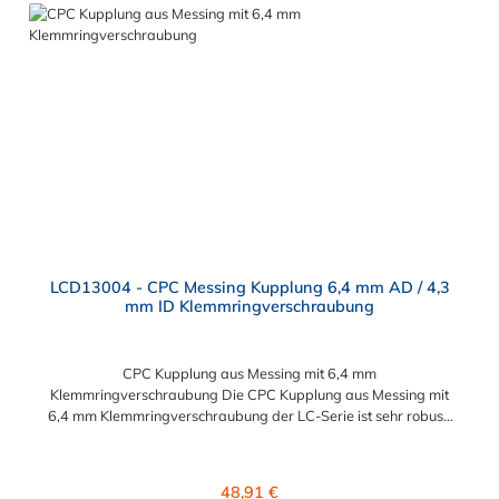
der PLC-Serie kombinierbar als auch mit den Polypropylen-
Kupplungen der PLC12-Serie. Zudem sind Kupplungen
lieferbar, die den Anforderungen der NSF-Norm entsprechen.
LCD13004 - CPC Messing Kupplung 6,4 mm AD / 4,3
mm ID Klemmringverschraubung
CPC Kupplung aus Messing mit 6,4 mm
Klemmringverschraubung Die CPC Kupplung aus Messing mit
6,4 mm Klemmringverschraubung der LC-Serie ist sehr robust.
Diese CPC Kupplung Konstruktion aus verchromtem Messing
sorgt für eine lange Lebensdauer. Die CPC LC-Serie ist auch in
einer Hochtemperaturausführung lieferbar und ausgelegt für
Regulärer Preis:
48,91 €