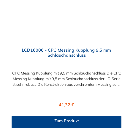
LCD16006 - CPC Messing Kupplung 9,5 mm
Schlauchanschluss
CPC Messing Kupplung mit 9,5 mm Schlauchanschluss Die CPC
Messing Kupplung mit 9,5 mm Schlauchanschluss der LC-Serie
ist sehr robust. Die Konstruktion aus verchromtem Messing sorgt
für eine lange Lebensdauer und ist auch in einer
Hochtemperaturausführung lieferbar, die für höheren Druck
ausgelegt ist. Diese CPC Messing Kupplung ermöglicht ein
Regulärer Preis:
41,32 €
bequemes Verbinden und Trennen mit einer Hand. Die CPC
Messing Kupplung mit 9,5 mm Schlauchanschluss hat ein
integriertes Absperrventil. Die CPC Serie bietet eine hohe
Zum Produkt
Flexibilität mit zahlreichen Konfigurationen und
Anschlussvarianten und ist sowohl mit den Acetal-Kupplungen