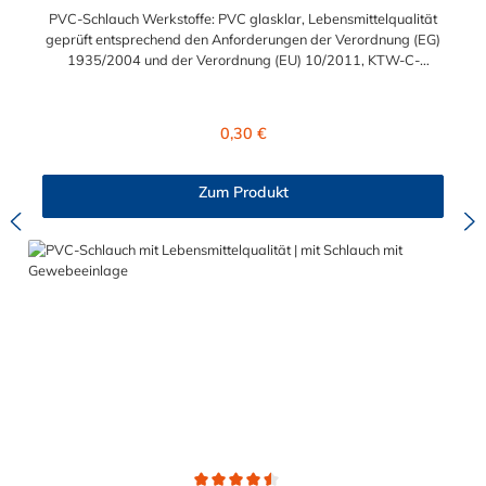
PVC-Schlauch Werkstoffe: PVC glasklar, Lebensmittelqualität
geprüft entsprechend den Anforderungen der Verordnung (EG)
1935/2004 und der Verordnung (EU) 10/2011, KTW-C-
geprüft, TÜV-geprüft, LABS-freie Produktion Einsatzbereich:
Druckloses Durchleiten von Flüssigkeiten und Gasen wie
Wasser, Trinkwasser, Argon, Wein, Fruchtsaft, Limonade,
Regulärer Preis:
0,30 €
Mineralwasser, Süßmost und alkoholische Getränke bis 15
Vol% Alkoholgehalt (nicht für Bier in Schankanlagen und
fetthaltige Produkte!). Die durchfließenden Lebensmittel sollten
Zum Produkt
+40°C nicht überschreiten. Eine Geschmacksprobe ist ratsam.
Bei der Durchleitung von Lebensmitteln und Trinkwasser ist der
Schlauch vor dem Ersteinsatz unbedingt sorgfältig zu reinigen