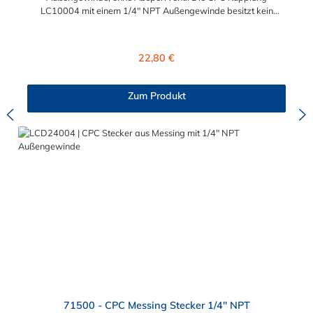
LC10004 mit einem 1/4" NPT Außengewinde besitzt kein
Absperrventil. Das Material der CPC Kupplung ist verchromtes
Messing und der Dichtring ist aus Buna-N gefertigt. Das
Verbindungsstück zum CPC Stecker hat ein Maß von ≈ 11,1
Regulärer Preis:
22,80 €
mm. Sie können diese CPC Kupplung mit allen CPC Steckern
der LC-, PLC- und PLC12- Serie kombinieren. Die CPC-Serie
bietet eine große Auswahl an Konfigurationen, um die
Zum Produkt
Anforderungen der anspruchsvollsten Anwendungen für
Industrie, Biopharmazie, Medizin und Verpackungsindustrie zu
erfüllen. Die Colder Products Company Serie ist ein
leistungsstarkes, hochzuverlässiges Steckverbindersystem, das
eine mechanische Verbindungen bietet. Es wird in einer Vielzahl
von Anwendungen in der Industrie eingesetzt.
71500 - CPC Messing Stecker 1/4" NPT