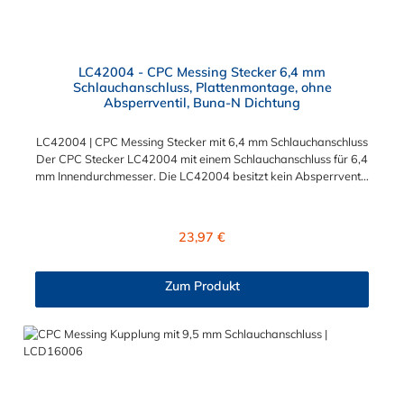
LC42004 - CPC Messing Stecker 6,4 mm
Schlauchanschluss, Plattenmontage, ohne
Absperrventil, Buna-N Dichtung
LC42004 | CPC Messing Stecker mit 6,4 mm Schlauchanschluss
Der CPC Stecker LC42004 mit einem Schlauchanschluss für 6,4
mm Innendurchmesser. Die LC42004 besitzt kein Absperrventil,
aber eine Überwurfmutter zur Plattenmontage. Das Material
des CPC Stecker ist verchromtes Messing und der Dichtring ist
aus Buna-N gefertigt. Das Verbindungsstück hat ein Maß von ≈
Regulärer Preis:
23,97 €
11,1 mm. Sie können diesen CPC Stecker mit den Serien der
Baureihe LC-, PLC- und PLC12- kombinieren. Die CPC-Serie
bietet eine große Auswahl an Konfigurationen, um die
Zum Produkt
Anforderungen der anspruchsvollsten Anwendungen für
Industrie, Biopharmazie, Medizin und Verpackungsindustrie zu
erfüllen. Die Colder Products Company Serie ist ein
leistungsstarkes, hochzuverlässiges Steckverbindersystem, das
eine mechanische Verbindungen bietet. Es wird in einer Vielzahl
von Anwendungen in der Industrie eingesetzt.