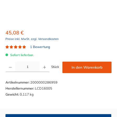
45,08 €
Preise inkl. MwSt. zzgl. Versandkosten
1 Bewertung
Durchschnittliche Bewertung von 5 von 5 Sternen
Sofort lieferbar.
Produkt Anzahl: Gib den gewünschten Wert ein oder benutze die Schaltflächen um die Anzahl z
Stück
In den Warenkorb
Artikelnummer:
2000000286959
Herstellernummer:
LCD16005
Gewicht:
0,117 kg