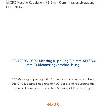
Anschlussvarianten und ist sowohl mit den Acetal-Kupplungen
der PLC-Serie kombinierbar als auch mit den Polypropylen-
Kupplungen der PLC12-Serie. Zudem sind Kupplungen
lieferbar, die den Anforderungen der NSF-Norm entsprechen.
LCD12006 - CPC Messing Kupplung 9,5 mm AD / 6,4
mm ID Klemmringverschraubung
CPC Messing Kupplung mit 9,5 mm Klemmringverschraubung
Die CPC Messing Kupplung der LC-Serie sind robust und die
Konstruktion aus verchromtem Messing ist für eine lange
Lebensdauer ausgelegt. Die CPC Kupplung LC-Serie ist auch in
Hochtemperaturausführung lieferbar und für eine höheren
Leitungsdruck geeigent. Die CPC Messing Kupplung mit 9,5 mm
Regulärer Preis:
44,43 €