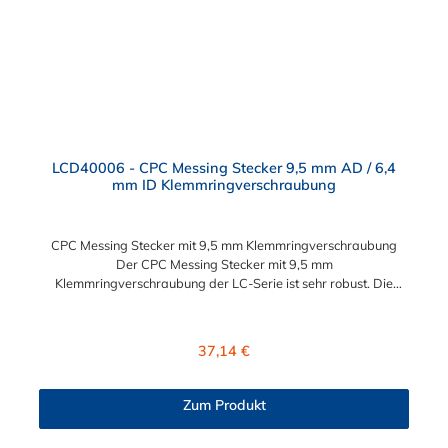
LCD40006 - CPC Messing Stecker 9,5 mm AD / 6,4
mm ID Klemmringverschraubung
CPC Messing Stecker mit 9,5 mm Klemmringverschraubung
Der CPC Messing Stecker mit 9,5 mm
Klemmringverschraubung der LC-Serie ist sehr robust. Die
Konstruktion aus verchromtem Messing sorgt für eine lange
Lebensdauer. Die LC-Serie ist auch in einer
Hochtemperaturausführung lieferbar, die für höheren Druck
Regulärer Preis:
37,14 €
ausgelegt ist. Der CPC Stecker ermöglicht ein bequemes
Verbinden und Trennen mit einer Hand. Dieser CPC Messing
Stecker mit 9,5 mm Klemmringverschraubung für eine
Zum Produkt
Schlauchkupplung hat ein Absperrventil. Die CPC Serie bietet
hohe Flexibilität mit zahlreichen Konfigurationen und