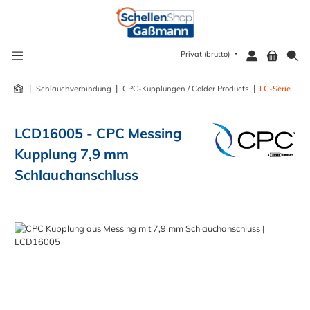
alt springen
Privat (brutto)
|
|
|
Schlauchverbindung
CPC-Kupplungen / Colder Products
LC-Serie
LCD16005 - CPC Messing
Kupplung 7,9 mm
Schlauchanschluss
Bildergalerie überspringen