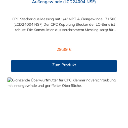
Außengewinde (LCD24004 NSF)
CPC Stecker aus Messing mit 1/4" NPT Außengewinde | 71500
(LCD24004 NSF) Der CPC Kupplung Stecker der LC-Serie ist
robust. Die Konstruktion aus verchromtem Messing sorgt für
eine sehr lange Lebensdauer. Die Dichtung des Steckers ist aus
FDA Buna-N und somit lebensmitteltauglich und NSF-
konform. Dieser CPC Stecker aus Messing hat ein Absperrventil.
Regulärer Preis:
29,39 €
Der CPC Stecker aus Messing der LC-Serie ist auch in
Hochtemperaturausführung lieferbar und ausgelegt für hohen
Druck. Der CPC Stecker aus Messing mit 1/4" NPT
Zum Produkt
Außengewinde ermöglicht ein bequemes Verbinden und
Trennen mit einer Hand. Die CPC Serie bietet eine hohe
Flexibilität mit zahlreichen Konfigurationen und
Anschlussvarianten und ist sowohl mit den Acetal-Kupplungen
der PLC-Serie kombinierbar als auch mit den Polypropylen-
Kupplungen der PLC12-Serie.