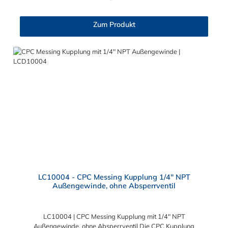
höheren Druck. Die CPC Kupplung aus Messing mit 6,4 mm
Klemmringverschraubung ermöglicht ein bequemes Verbinden
und Trennen mit einer Hand. Diese CPC Schlauchkupplung hat
Zum Produkt
ein Absperrventil. Die CPC Serie bietet eine hohe Flexibilität mit
zahlreichen Konfigurationen und Anschlussvarianten und ist
sowohl mit den Acetal-Kupplungen der PLC-Serie kombinierbar
als auch mit den Polypropylen-Kupplungen der PLC12-Serie.
Zudem sind Kupplungen lieferbar, die den Anforderungen der
NSF-Norm entsprechen.
LC10004 - CPC Messing Kupplung 1/4" NPT
Außengewinde, ohne Absperrventil
LC10004 | CPC Messing Kupplung mit 1/4" NPT
Außengewinde, ohne Absperrventil Die CPC Kupplung