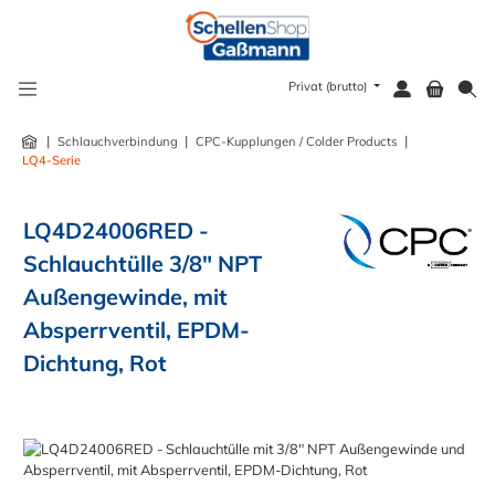
alt springen
Privat (brutto)
|
|
|
Schlauchverbindung
CPC-Kupplungen / Colder Products
LQ4-Serie
LQ4D24006RED -
Schlauchtülle 3/8" NPT
Außengewinde, mit
Absperrventil, EPDM-
Dichtung, Rot
Bildergalerie überspringen