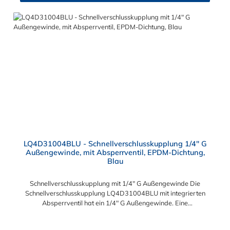
Einsatzzeiten geeignet und bietet auch bei Kälteanwendungen
eine hohe Durchflusskapazität. Der Schnellverschluss der CPC
LQ4-Serie ist ideal für Flüssigkühlsysteme. Sie können diese
Schnellverschlusskupplung mit allen Schlauchtüllen und
Schlauchsteckern der LQ4-Serie kombinieren.
LQ4D31004BLU - Schnellverschlusskupplung 1/4" G
Außengewinde, mit Absperrventil, EPDM-Dichtung,
Blau
Schnellverschlusskupplung mit 1/4" G Außengewinde Die
Schnellverschlusskupplung LQ4D31004BLU mit integrierten
Absperrventil hat ein 1/4" G Außengewinde. Eine
Tropfenbildung wird bei der CPC LQ4 Serie durch eine spezielle
Ventiltechnologie reduziert, sodass beispielsweise verbaute