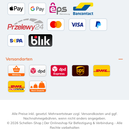
Amazon Pay
Vorkasse per Überweisung
Kauf auf Rechnung (10 Tage Netto)
iDEAL
PayPal
Multiba
Apple Pay
Google Pay
eps
Bancontact
Przelewy24
Kredit- oder Debitkarte
Später Bezahlen
SEPA Lastschrift
BLIK
Versandarten
Selbstabholung
DPD Standardversand
DPD Expressversand - 12 Uhr
UPS Standard International
DHL Standardv
DHL-Versand an Packstation
per Spedition
Alle Preise inkl. gesetzl. Mehrwertsteuer zzgl.
Versandkosten
und ggf.
Nachnahmegebühren, wenn nicht anders angegeben.
© 2026 Schellen-Shop | Der Onlineshop für Befestigung & Verbindung - Alle
Rechte vorbehalten