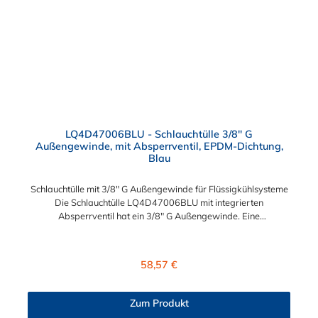
LQ4D47006BLU - Schlauchtülle 3/8" G
Außengewinde, mit Absperrventil, EPDM-Dichtung,
Blau
Schlauchtülle mit 3/8" G Außengewinde für Flüssigkühlsysteme
Die Schlauchtülle LQ4D47006BLU mit integrierten
Absperrventil hat ein 3/8" G Außengewinde. Eine
Tropfenbildung wird bei der CPC LQ4 Serie durch eine spezielle
Ventiltechnologie reduziert, sodass beispielsweise verbaute
Elektronikteile geschützt sind. Das Material der Schlauchtülle ist
Regulärer Preis:
58,57 €
Messing verchromt und der Dichtring ist aus EPDM gefertigt.
Max. Betriebsdruck: Vakuum bis 8,3 bar Max.
Betriebstemperatur: -17 °C bis 115 °C Farbe: Blau Diese
Zum Produkt
Messing Schlauchtülle ist für lange Einsatzzeiten geeignet und