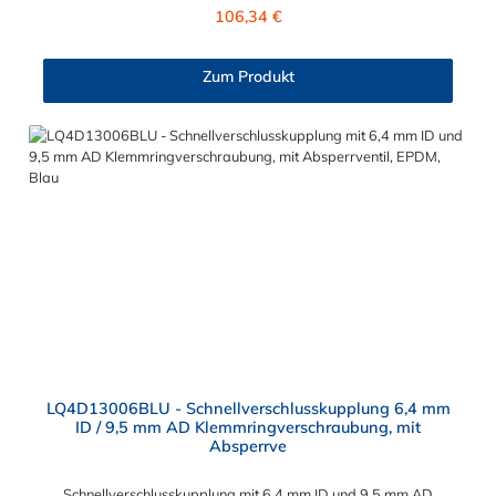
Elektronikteile geschützt sind. Das Material der Kupplung ist
Regulärer Preis:
106,34 €
Messing verchromt und der Dichtring ist aus EPDM. Max.
Betriebsdruck: Vakuum bis 8,3 bar Max. Betriebstemperatur:
-17 °C bis 115 °C Farbe: Blau Diese Schnellverschlusskupplung
Zum Produkt
ist auch für lange Einsatzzeiten geeignet und bietet auch bei
Kälteanwendungen eine hohe Durchflusskapazität. Der
Schnellverschluss der CPC LQ4-Serie ist ideal für
Flüssigkühlsysteme. Sie können diese
Schnellverschlusskupplung mit allen Schlauchtüllen und
Schlauchsteckern der LQ4-Serie kombinieren.
LQ4D13006BLU - Schnellverschlusskupplung 6,4 mm
ID / 9,5 mm AD Klemmringverschraubung, mit
Absperrve
Schnellverschlusskupplung mit 6,4 mm ID und 9,5 mm AD