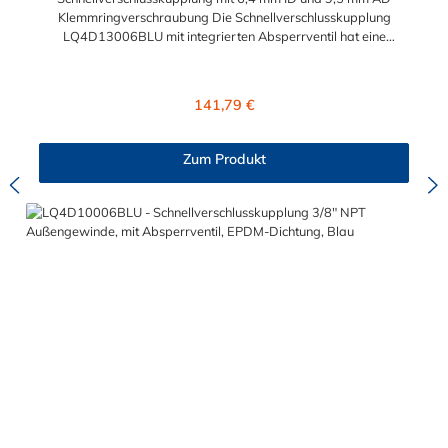
Klemmringverschraubung Die Schnellverschlusskupplung
LQ4D13006BLU mit integrierten Absperrventil hat eine
Klemmringverschraubung (9,5 mm Außendurchmesser und 6,4
mm Innendurchmesser). Eine Tropfenbildung wird bei der CPC
LQ4 Serie durch eine spezielle Ventiltechnologie reduziert,
Regulärer Preis:
141,79 €
sodass beispielsweise verbaute Elektronikteile geschützt sind.
Das Material der Kupplung ist Messing verchromt und der
Dichtring ist aus EPDM. Max. Betriebsdruck: Vakuum bis 8,3
Zum Produkt
bar Max. Betriebstemperatur: -17 °C bis 115 °C Farbe: Blau
Diese Schnellverschlusskupplung ist auch für lange
Einsatzzeiten geeignet und bietet auch bei Kälteanwendungen
eine hohe Durchflusskapazität. Der Schnellverschluss der CPC
LQ4-Serie ist ideal für Flüssigkühlsysteme. Sie können diese
Schnellverschlusskupplung mit allen Schlauchtüllen und
Schlauchsteckern der LQ4-Serie kombinieren.