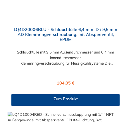
LQ4D20006BLU - Schlauchtülle 6,4 mm ID / 9,5 mm
AD Klemmringverschraubung, mit Absperrventil,
EPDM
Schlauchtülle mit 9,5 mm Außendurchmesser und 6,4 mm
Innendurchmesser
Klemmringverschraubung für Flüssigkühlsysteme Die
Schlauchtülle LQ4D20006BLU mit integrierten Absperrventil
hat eine Klemmringverschraubung (9,5 mm Außendurchmesser
und 6,4 mm Innendurchmesser). Eine Tropfenbildung wird bei
Regulärer Preis:
104,05 €
der CPC LQ4 Serie durch eine spezielle Ventiltechnologie
reduziert, sodass beispielsweise verbaute Elektronikteile
geschützt sind. Das Material der Schlauchtülle ist Messing
Zum Produkt
verchromt und der Dichtring ist aus EPDM gefertigt. Max.
Betriebsdruck: Vakuum bis 8,3 bar Max. Betriebstemperatur:
-17 °C bis 115 °C Farbe: Blau Diese Messing Schlauchtülle ist
für lange Einsatzzeiten geeignet und bietet auch bei
Kälteanwendungen eine hohe Durchflusskapazität. Die
Schlauchsteckverbindung der CPC LQ4-Serie ist ideal