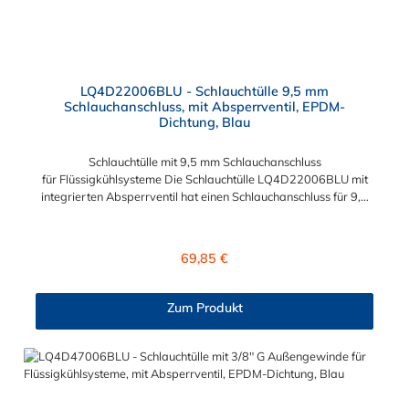
LQ4D22006BLU - Schlauchtülle 9,5 mm
Schlauchanschluss, mit Absperrventil, EPDM-
Dichtung, Blau
Schlauchtülle mit 9,5 mm Schlauchanschluss
für Flüssigkühlsysteme Die Schlauchtülle LQ4D22006BLU mit
integrierten Absperrventil hat einen Schlauchanschluss für 9,5
mm Innendurchmesser. Eine Tropfenbildung wird bei der CPC
LQ4 Serie durch eine spezielle Ventiltechnologie reduziert,
sodass beispielsweise verbaute Elektronikteile geschützt sind.
Regulärer Preis:
69,85 €
Das Material der Schlauchtülle ist Messing verchromt und der
Dichtring ist aus EPDM gefertigt. Max. Betriebsdruck: Vakuum
bis 8,3 bar Max. Betriebstemperatur: -17 °C bis 115 °C Farbe:
Zum Produkt
Blau Diese Messing Schlauchtülle ist für lange Einsatzzeiten
geeignet und bietet auch bei Kälteanwendungen eine hohe
Durchflusskapazität. Die Schlauchsteckverbindung der CPC
LQ4-Serie ist ideal für Flüssigkühlsysteme. Sie können diese
Schlauchtülle mit allen Schnellverschlusskupplungen und
Schlauchsteckern der LQ4-Serie kombinieren.