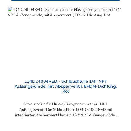
bietet auch bei Kälteanwendungen eine hohe
Durchflusskapazität. Die Schlauchsteckverbindung der CPC
LQ4-Serie ist ideal für Flüssigkühlsysteme. Sie können diese
Schlauchtülle mit allen Schnellverschlusskupplungen und
Schlauchsteckern der LQ4-Serie kombinieren.
LQ4D24004RED - Schlauchtülle 1/4" NPT
Außengewinde, mit Absperrventil, EPDM-Dichtung,
Rot
Schlauchtülle für Flüssigkühlsysteme mit 1/4" NPT
Außengewinde Die Schlauchtülle LQ4D24004RED mit
integrierten Absperrventil hat ein 1/4" NPT Außengewinde.
Eine Tropfenbildung wird bei der CPC LQ4 Serie durch eine
spezielle Ventiltechnologie reduziert, sodass beispielsweise