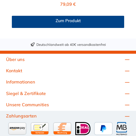
verbaute Elektronikteile geschützt sind. Das Material der
Regulärer Preis:
79,09 €
Schlauchtülle ist Messing verchromt und der Dichtring ist aus
EPDM gefertigt. Max. Betriebsdruck: Vakuum bis 8,3 bar Max.
Betriebstemperatur: -17 °C bis 115 °C Farbe: Rot
Zum Produkt
Diese Messing Schlauchtülle ist für lange Einsatzzeiten geeignet
und bietet auch bei Kälteanwendungen eine hohe
Durchflusskapazität. Die Schlauchsteckverbindung der CPC
LQ4-Serie ist ideal für Flüssigkühlsysteme. Sie können
Deutschlandweit ab 40€ versandkostenfrei
diese Schlauchtülle mit allen Schnellverschlusskupplungen und
Schlauchsteckern der LQ4-Serie kombinieren.
Über uns
Kontakt
Informationen
Siegel & Zertifikate
Unsere Communities
Zahlungsarten