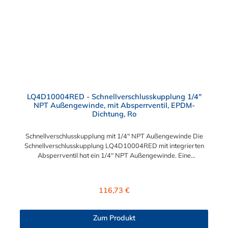
für Flüssigkühlsysteme. Sie können diese Schlauchtülle mit allen
Schnellverschlusskupplungen und Schlauchsteckern der LQ4-
Serie kombinieren.
LQ4D10004RED - Schnellverschlusskupplung 1/4"
NPT Außengewinde, mit Absperrventil, EPDM-
Dichtung, Ro
Schnellverschlusskupplung mit 1/4" NPT Außengewinde Die
Schnellverschlusskupplung LQ4D10004RED mit integrierten
Absperrventil hat ein 1/4" NPT Außengewinde. Eine
Tropfenbildung wird bei der CPC LQ4 Serie durch eine spezielle
Ventiltechnologie reduziert, sodass beispielsweise verbaute
Elektronikteile geschützt sind. Das Material der Kupplung ist
Regulärer Preis:
116,73 €
Messing verchromt und der Dichtring ist aus EPDM. Max.
Betriebsdruck: Vakuum bis 8,3 bar Max. Betriebstemperatur:
-17 °C bis 115 °C Farbe: Rot
Zum Produkt
Diese Schnellverschlusskupplung ist auch für lange