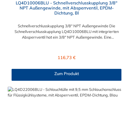
LQ4D10006BLU - Schnellverschlusskupplung 3/8"
NPT Außengewinde, mit Absperrventil, EPDM-
Dichtung, Bl
Schnellverschlusskupplung 3/8" NPT Außengewinde Die
Schnellverschlusskupplung LQ4D10006BLU mit integrierten
Absperrventil hat ein 3/8" NPT Außengewinde. Eine
Tropfenbildung wird bei der CPC LQ4 Serie durch eine spezielle
Ventiltechnologie reduziert, sodass beispielsweise verbaute
Elektronikteile geschützt sind. Das Material der Kupplung ist
Regulärer Preis:
116,73 €
Messing verchromt und der Dichtring ist aus EPDM. Max.
Betriebsdruck: Vakuum bis 8,3 bar Max. Betriebstemperatur:
-17 °C bis 115 °C Farbe: Blau Diese Schnellverschlusskupplung
Zum Produkt
ist auch für lange Einsatzzeiten geeignet und bietet auch bei
Kälteanwendungen eine hohe Durchflusskapazität. Der
Schnellverschluss der CPC LQ4-Serie ist ideal für
Flüssigkühlsysteme. Sie können diese
Schnellverschlusskupplung mit allen Schlauchtüllen und
Schlauchsteckern der LQ4-Serie kombinieren.