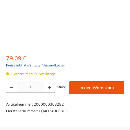
79,09 €
Preise inkl. MwSt. zzgl. Versandkosten
Lieferzeit: ca. 50 Werktage.
Produkt Anzahl: Gib den gewünschten Wert ein oder benutze die Schaltflächen um die Anzahl z
Stück
In den Warenkorb
Artikelnummer:
2000000303282
Herstellernummer:
LQ4D24006RED