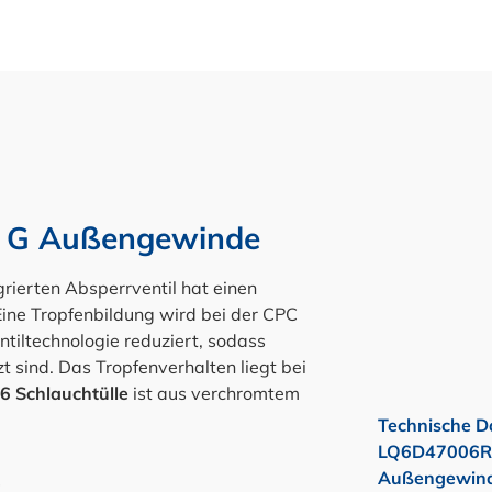
8" G Außengewinde
grierten Absperrventil hat einen
 Eine Tropfenbildung wird bei der CPC
ntiltechnologie reduziert, sodass
t sind. Das Tropfenverhalten liegt bei
6
Schlauchtülle
ist aus verchromtem
Technische D
LQ6D47006RED
Außengewinde
C