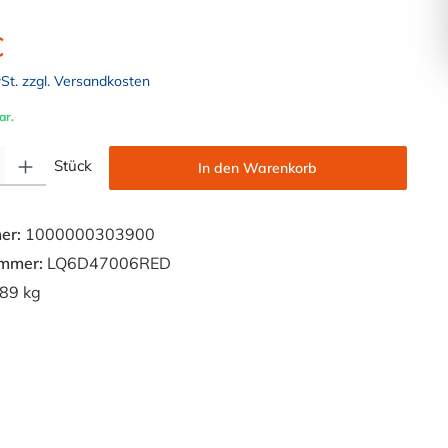
€
wSt. zzgl. Versandkosten
ar.
Gib den gewünschten Wert ein oder benutze die Schaltflächen um die Anzahl zu e
Stück
In den Warenkorb
er:
1000000303900
ummer:
LQ6D47006RED
89 kg