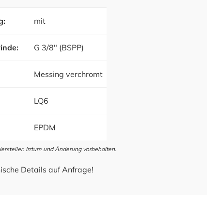
g:
mit
inde:
G 3/8" (BSPP)
Messing verchromt
LQ6
EPDM
steller. Irrtum und Änderung vorbehalten.
ische Details auf Anfrage!