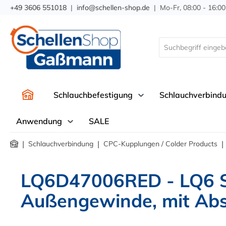
+49 3606 551018
|
info@schellen-shop.de
| Mo-Fr, 08:00 - 16:00
springen
Zur Hauptnavigation springen
Schlauchbefestigung
Schlauchverbind
Anwendung
SALE
|
|
|
Schlauchverbindung
CPC-Kupplungen / Colder Products
LQ6D47006RED - LQ6 Sch
Außengewinde, mit Abs