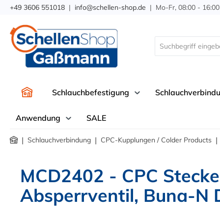
+49 3606 551018
|
info@schellen-shop.de
| Mo-Fr, 08:00 - 16:00
springen
Zur Hauptnavigation springen
Schlauchbefestigung
Schlauchverbind
Anwendung
SALE
|
|
|
Schlauchverbindung
CPC-Kupplungen / Colder Products
MCD2402 - CPC Stecker
Absperrventil, Buna-N 