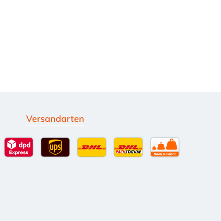
Versandarten
g
Standardversand
DPD Expressversand - 12 Uhr
UPS Standard International
DHL Standardversand
DHL-Versand an Packsta
per Spedition