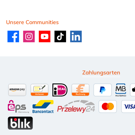
Unsere Communities
Facebook
Instagram
YouTube
TikTok
LinkedIn
Zahlungsarten
Amazon Pay
Vorkasse per Überweisung
iDEAL
Kauf auf Rechnung (10 
PayPal
Multi
eps
Bancontact
Przelewy24
Kredit-
BLIK