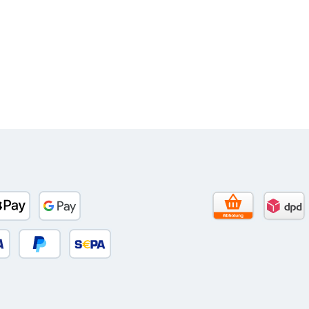
Tage Netto)
banco
Apple Pay
Google Pay
Selbstabholun
DPD 
 oder Debitkarte
Später Bezahlen
SEPA Lastschrift