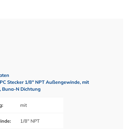
aten
C Stecker 1/8" NPT Außengewinde, mit
l, Buna-N Dichtung
g:
mit
inde:
1/8" NPT