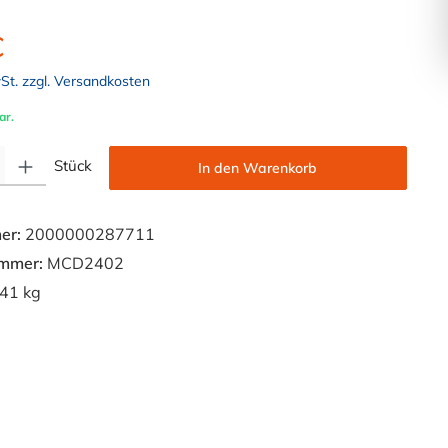
€
wSt. zzgl. Versandkosten
ar.
Gib den gewünschten Wert ein oder benutze die Schaltflächen um die Anzahl zu e
Stück
In den Warenkorb
er:
2000000287711
ummer:
MCD2402
41 kg