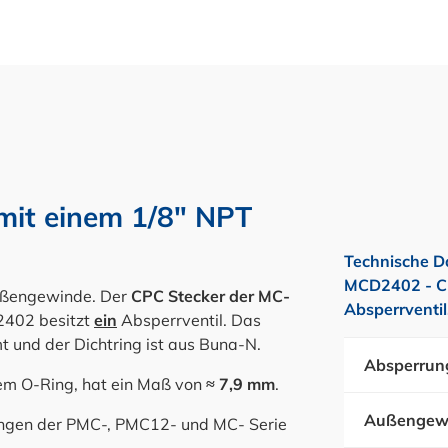
mit einem 1/8" NPT
Technische D
MCD2402 - CP
ußengewinde. Der
CPC Stecker der MC-
Absperrventi
402 besitzt
ein
Absperrventil. Das
t und der Dichtring ist aus Buna-N.
Absperrun
em O-Ring, hat ein Maß von
≈ 7,9 mm
.
Außengew
lungen der PMC-, PMC12- und MC- Serie