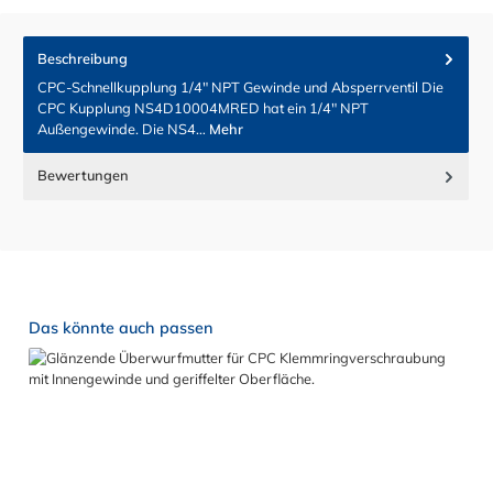
Beschreibung
CPC-Schnellkupplung 1/4" NPT Gewinde und Absperrventil Die
CPC Kupplung NS4D10004MRED hat ein 1/4" NPT
Außengewinde. Die NS4…
Mehr
Bewertungen
Produktgalerie überspringen
Das könnte auch passen