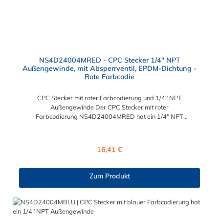
NS4D24004MRED - CPC Stecker 1/4" NPT
Außengewinde, mit Absperrventil, EPDM-Dichtung -
Rote Farbcodie
CPC Stecker mit roter Farbcodierung und 1/4" NPT
Außengewinde Der CPC Stecker mit roter
Farbcodierung NS4D24004MRED hat ein 1/4" NPT
Außengewinde. Der NS4D24004MRED
besitzt ein Absperrventil und eine rote Farbkodierung. Das
Material des Steckers ist Polypropylen (PP) und der Dichtring ist
Regulärer Preis:
16,41 €
aus EPDM. Das Verbindungsstück zur Kupplung, hat ein
Außenmaß von ≈ 11,2 mm. Sie können diesen CPC Stecker mit
roter Farbcodierung mit allen Kupplungen der CPC NS4-Serie
Zum Produkt
kombinieren.