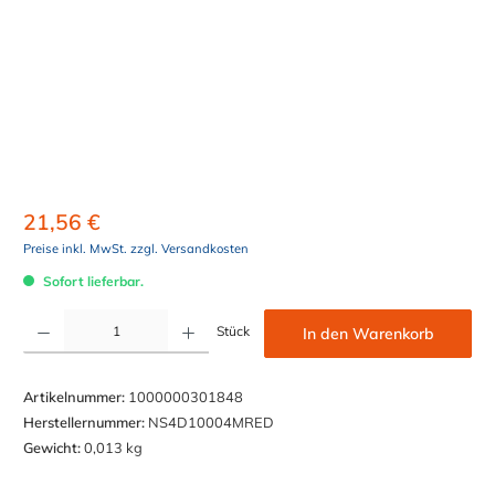
21,56 €
Preise inkl. MwSt. zzgl. Versandkosten
Sofort lieferbar.
Produkt Anzahl: Gib den gewünschten Wert ein oder benutze die Schaltflächen um die Anzahl z
Stück
In den Warenkorb
Artikelnummer:
1000000301848
Herstellernummer:
NS4D10004MRED
Gewicht:
0,013 kg