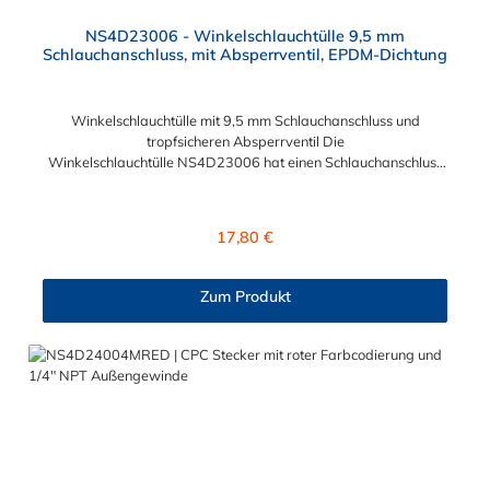
NS4D23006 - Winkelschlauchtülle 9,5 mm
Schlauchanschluss, mit Absperrventil, EPDM-Dichtung
Winkelschlauchtülle mit 9,5 mm Schlauchanschluss und
tropfsicheren Absperrventil Die
Winkelschlauchtülle NS4D23006 hat einen Schlauchanschluss
für 9,5 mm Innendurchmesser. Die NS4D23006 besitzt
ein tropfsichers Absperrventil. Das Material der
Winkelschlacuhtülle ist Polypropylen (PP) und der Dichtring ist
Regulärer Preis:
17,80 €
aus EPDM. Das Verbindungsstück zur Schlauchkupplung, hat
ein Außenmaß von ≈ 11,2 mm. Druckbereich: Vakuum bis 120
psi, 8,3 bar Sie können diese Winkelschlauchtülle mit allen
Zum Produkt
Kupplungen der NS4-Serie kombinieren.