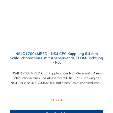
NS4D17004MRED - NS4 CPC Kupplung 6,4 mm
Schlauchanschluss, mit Absperrventil, EPDM-Dichtung
- Rot
NS4D17004MRED CPC Kupplung der NS4-Serie mit 6,4 mm
Schlauchanschluss und Absperrventil Die CPC Kupplung der
NS4-Serie NS4D17004MRED hat einen Schlauchanschluss für
6,4 mm Innendurchmesser. Die NS4D17004MRED CPC
Kupplung besitzt ein Absperrventil und eine rote
Farbkodierung. Das Material der Kupplung ist Polypropylen
Regulärer Preis:
21,27 €
(PP) und der Dichtring ist aus EPDM. Das Verbindungsstück
zum CPC Stecker, hat ein Innenmaß von ≈ 14,6 mm. Sie können
diese CPC Schnellkupplung mit allen Steckern der CPC NS4-