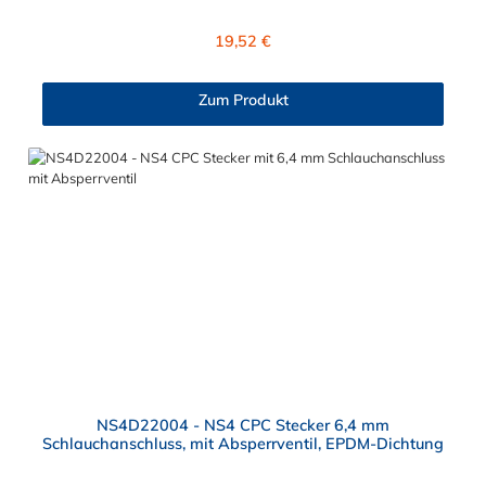
zur Plattenmontage. Das Material des CPC Mikrostesteckers ist
Polypropylen (PP) und der Dichtring ist aus EPDM. Das
Regulärer Preis:
19,52 €
Verbindungsstück zur CPC Kupplung, hat ein Außenmaß von ≈
11,2 mm. Sie können diesen CPC Mikrostecker mit allen
Kupplungen der CPC NS4-Serie kombinieren.
Zum Produkt
NS4D22004 - NS4 CPC Stecker 6,4 mm
Schlauchanschluss, mit Absperrventil, EPDM-Dichtung