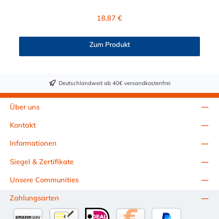
besitzt ein Absperrventil. Das Material des Steckers ist
Polypropylen (PP) und der Dichtring ist aus EPDM. Das
Regulärer Preis:
18,87 €
Verbindungsstück zur CPC Kupplung, hat ein Außenmaß von ≈
11,2 mm. Sie können diesen Stecker mit allen Kupplungen der
CPC NS4-Serie kombinieren.
Zum Produkt
Deutschlandweit ab 40€ versandkostenfrei
Über uns
Kontakt
Informationen
Siegel & Zertifikate
Unsere Communities
Zahlungsarten