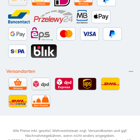
Amazon Pay
Vorkasse per Überweisung
iDEAL
Kauf auf Rechnung (10 Tage Ne
PayPal
Bancontact
Przelewy24
Multibanco
Apple Pay
Google Pay
eps
Kredit- oder Debitkarte
Später Bezahl
SEPA Lastschrift
BLIK
Versandarten
Selbstabholung
DPD Standardversand
DPD Expressversand - 12 Uhr
UPS Standard International
DHL Standardv
DHL-Versand an Packstation
per Spedition
Alle Preise inkl. gesetzl. Mehrwertsteuer zzgl.
Versandkosten
und ggf.
Nachnahmegebühren, wenn nicht anders angegeben.