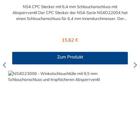
NS4 CPC Stecker mit 6,4 mm Schlauchanschluss mit
Absperrventil Der CPC Stecker der NS4-Serie NS4D22004 hat
einen Schlauchanschluss für 6,4 mm Innendurchmesser. Der
NS4D22004 besitzt ein Absperrventil. Das Material des
Steckers ist Polypropylen (PP) und der Dichtring ist aus EPDM.
Das Verbindungsstück zur CPC Kupplung, hat ein Außenmaß
Regulärer Preis:
15,62 €
von ≈ 11,2 mm. Sie können diesen Stecker mit allen CPC-
Kupplungen der CPC NS4-Serie kombinieren.
Zum Produkt