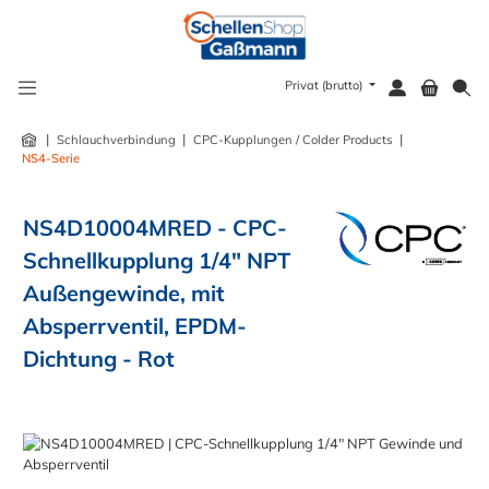
alt springen
Privat (brutto)
|
|
|
Schlauchverbindung
CPC-Kupplungen / Colder Products
NS4-Serie
NS4D10004MRED - CPC-
Schnellkupplung 1/4" NPT
Außengewinde, mit
Absperrventil, EPDM-
Dichtung - Rot
Bildergalerie überspringen