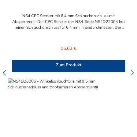
NS4 CPC Stecker mit 6,4 mm Schlauchanschluss mit
Absperrventil Der CPC Stecker der NS4-Serie NS4D22004 hat
einen Schlauchanschluss für 6,4 mm Innendurchmesser. Der
NS4D22004 besitzt ein Absperrventil. Das Material des
Steckers ist Polypropylen (PP) und der Dichtring ist aus EPDM.
Das Verbindungsstück zur CPC Kupplung, hat ein Außenmaß
Regulärer Preis:
15,62 €
von ≈ 11,2 mm. Sie können diesen Stecker mit allen CPC-
Kupplungen der CPC NS4-Serie kombinieren.
Zum Produkt