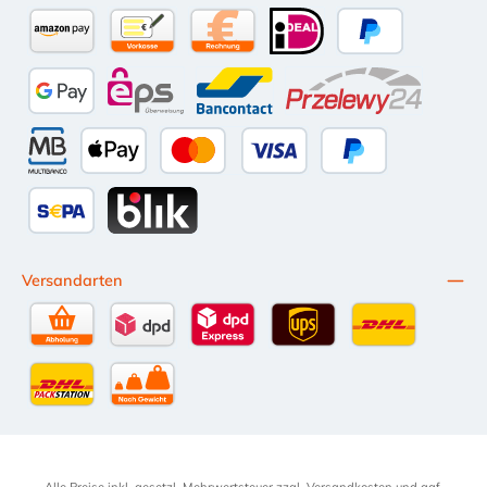
Amazon Pay
Vorkasse per Überweisung
Kauf auf Rechnung (10 Tage Netto)
iDEAL
PayPal
Google Pay
eps
Bancontact
Przelewy24
Multibanco
Apple Pay
Kredit- oder Debitkarte
Später Bezahlen
SEPA Lastschrift
BLIK
Versandarten
Selbstabholung
DPD Standardversand
DPD Expressversand - 12 Uhr
UPS Standard International
DHL Standardv
DHL-Versand an Packstation
per Spedition