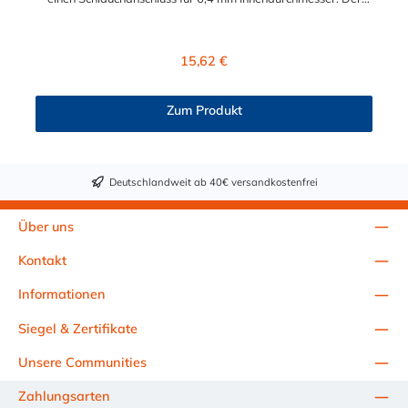
NS4D22004MRED besitzt ein Absperrventil und eine rote
Farbkodierung. Das Material des Steckers ist Polypropylen (PP)
und der Dichtring ist aus EPDM. Das Verbindungsstück zur
Regulärer Preis:
15,62 €
Kupplung, hat ein Außenmaß von ≈ 11,2 mm. Sie können diesen
Stecker mit allen Kupplungen der NS4- Serie kombinieren.
Zum Produkt
Deutschlandweit ab 40€ versandkostenfrei
Über uns
Kontakt
Informationen
Siegel & Zertifikate
Unsere Communities
Zahlungsarten