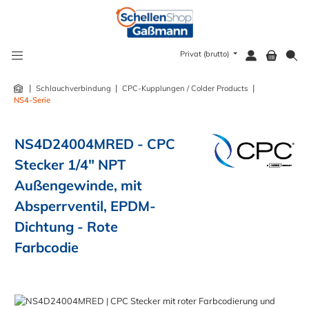
alt springen
Privat (brutto)
|
|
|
Schlauchverbindung
CPC-Kupplungen / Colder Products
NS4-Serie
NS4D24004MRED - CPC
Stecker 1/4" NPT
Außengewinde, mit
Absperrventil, EPDM-
Dichtung - Rote
Farbcodie
Bildergalerie überspringen