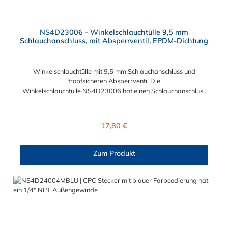
NS4D23006 - Winkelschlauchtülle 9,5 mm
Schlauchanschluss, mit Absperrventil, EPDM-Dichtung
Winkelschlauchtülle mit 9,5 mm Schlauchanschluss und
tropfsicheren Absperrventil Die
Winkelschlauchtülle NS4D23006 hat einen Schlauchanschluss
für 9,5 mm Innendurchmesser. Die NS4D23006 besitzt
ein tropfsichers Absperrventil. Das Material der
Winkelschlacuhtülle ist Polypropylen (PP) und der Dichtring ist
Regulärer Preis:
17,80 €
aus EPDM. Das Verbindungsstück zur Schlauchkupplung, hat
ein Außenmaß von ≈ 11,2 mm. Druckbereich: Vakuum bis 120
psi, 8,3 bar Sie können diese Winkelschlauchtülle mit allen
Zum Produkt
Kupplungen der NS4-Serie kombinieren.