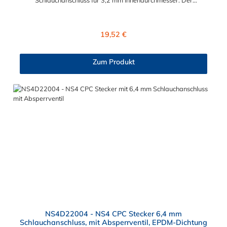
NS4D42002 besitzt ein Absperrventil und eine Überwurfmutter
zur Plattenmontage. Das Material des CPC Mikrostesteckers ist
Polypropylen (PP) und der Dichtring ist aus EPDM. Das
Regulärer Preis:
19,52 €
Verbindungsstück zur CPC Kupplung, hat ein Außenmaß von ≈
11,2 mm. Sie können diesen CPC Mikrostecker mit allen
Kupplungen der CPC NS4-Serie kombinieren.
Zum Produkt
NS4D22004 - NS4 CPC Stecker 6,4 mm
Schlauchanschluss, mit Absperrventil, EPDM-Dichtung