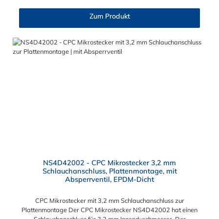
zum CPC Stecker, hat ein Innenmaß von ≈ 14,6 mm. Sie können
diese CPC Schnellkupplung mit allen Steckern der CPC NS4-
Zum Produkt
Serie kombinieren.
NS4D42002 - CPC Mikrostecker 3,2 mm
Schlauchanschluss, Plattenmontage, mit
Absperrventil, EPDM-Dicht
CPC Mikrostecker mit 3,2 mm Schlauchanschluss zur
Plattenmontage Der CPC Mikrostecker NS4D42002 hat einen
Schlauchanschluss für 3,2 mm Innendurchmesser. Der