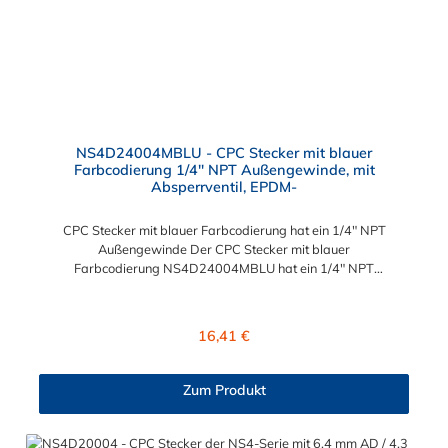
NS4D24004MBLU - CPC Stecker mit blauer
Farbcodierung 1/4" NPT Außengewinde, mit
Absperrventil, EPDM-
CPC Stecker mit blauer Farbcodierung hat ein 1/4" NPT
Außengewinde Der CPC Stecker mit blauer
Farbcodierung NS4D24004MBLU hat ein 1/4" NPT
Außengewinde. Der
NS4D24004MBLU besitzt ein Absperrventil und eine blaue
Farbkodierung. Das Material des Steckers ist Polypropylen (PP)
Regulärer Preis:
16,41 €
und der Dichtring ist aus EPDM. Das Verbindungsstück zur
Kupplung, hat ein Außenmaß von ≈ 11,2 mm. Sie können diesen
CPC Stecker mit blauer Farbcodierung mit allen Kupplungen
Zum Produkt
der CPC NS4-Serie kombinieren.