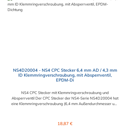
NS4D20004 - NS4 CPC Stecker 6,4 mm AD / 4,3 mm
ID Klemmringverschraubung, mit Absperrventil,
EPDM-Di
NS4 CPC Stecker mit Klemmringverschraubung und
Absperrventil Der CPC Stecker der NS4-Serie NS4D20004 hat
eine Klemmringverschraubung (6,4 mm Außendurchmesser und
4,3 mm Innendurchmesser). Der NS4D20004 CPC Stecker
besitzt ein Absperrventil. Das Material des Steckers ist
Polypropylen (PP) und der Dichtring ist aus EPDM. Das
Regulärer Preis:
18,87 €
Verbindungsstück zur CPC Kupplung, hat ein Außenmaß von ≈