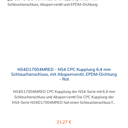
NS4D17004MRED - NS4 CPC Kupplung 6,4 mm
Schlauchanschluss, mit Absperrventil, EPDM-Dichtung
- Rot
NS4D17004MRED CPC Kupplung der NS4-Serie mit 6,4 mm
Schlauchanschluss und Absperrventil Die CPC Kupplung der
NS4-Serie NS4D17004MRED hat einen Schlauchanschluss für
6,4 mm Innendurchmesser. Die NS4D17004MRED CPC
Kupplung besitzt ein Absperrventil und eine rote
Farbkodierung. Das Material der Kupplung ist Polypropylen
Regulärer Preis:
21,27 €
(PP) und der Dichtring ist aus EPDM. Das Verbindungsstück