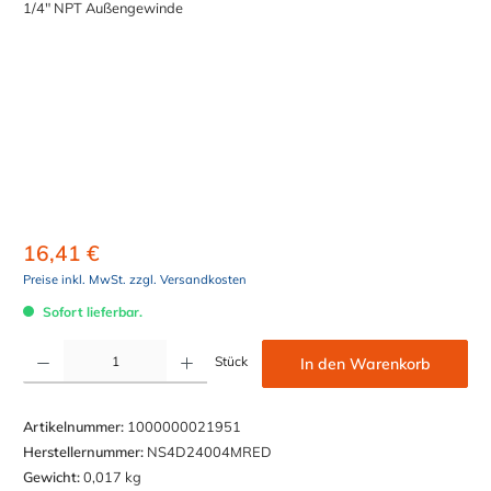
16,41 €
Preise inkl. MwSt. zzgl. Versandkosten
Sofort lieferbar.
Produkt Anzahl: Gib den gewünschten Wert ein oder benutze die Schaltflächen um die Anzahl z
Stück
In den Warenkorb
Artikelnummer:
1000000021951
Herstellernummer:
NS4D24004MRED
Gewicht:
0,017 kg