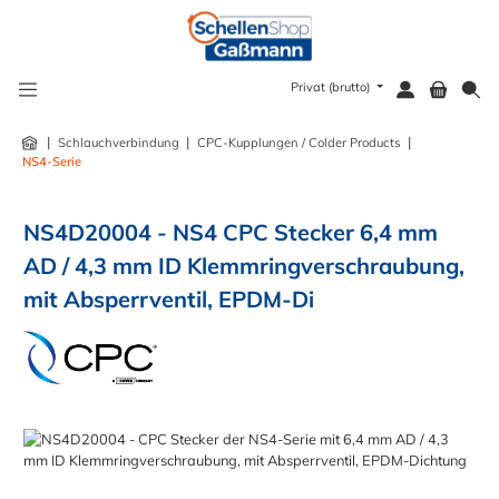
alt springen
Privat (brutto)
|
|
|
Schlauchverbindung
CPC-Kupplungen / Colder Products
NS4-Serie
NS4D20004 - NS4 CPC Stecker 6,4 mm
AD / 4,3 mm ID Klemmringverschraubung,
mit Absperrventil, EPDM-Di
Bildergalerie überspringen