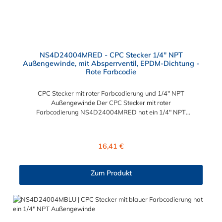
NS4D24004MRED - CPC Stecker 1/4" NPT
Außengewinde, mit Absperrventil, EPDM-Dichtung -
Rote Farbcodie
CPC Stecker mit roter Farbcodierung und 1/4" NPT
Außengewinde Der CPC Stecker mit roter
Farbcodierung NS4D24004MRED hat ein 1/4" NPT
Außengewinde. Der NS4D24004MRED
besitzt ein Absperrventil und eine rote Farbkodierung. Das
Material des Steckers ist Polypropylen (PP) und der Dichtring ist
Regulärer Preis:
16,41 €
aus EPDM. Das Verbindungsstück zur Kupplung, hat ein
Außenmaß von ≈ 11,2 mm. Sie können diesen CPC Stecker mit
roter Farbcodierung mit allen Kupplungen der CPC NS4-Serie
Zum Produkt
kombinieren.