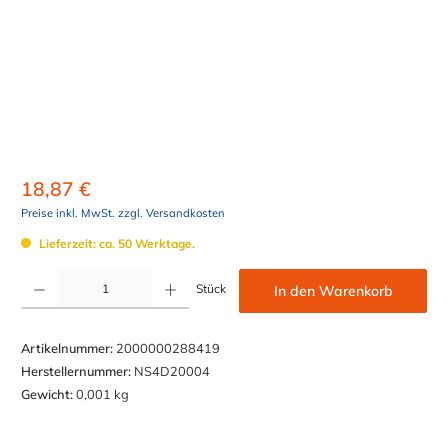
18,87 €
Preise inkl. MwSt. zzgl. Versandkosten
Lieferzeit: ca. 50 Werktage.
Produkt Anzahl: Gib den gewünschten Wert ein oder benutze die Schaltflächen um die Anzahl z
Stück
In den Warenkorb
Artikelnummer:
2000000288419
Herstellernummer:
NS4D20004
Gewicht:
0,001 kg