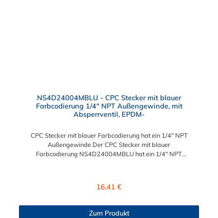
NS4D24004MBLU - CPC Stecker mit blauer
Farbcodierung 1/4" NPT Außengewinde, mit
Absperrventil, EPDM-
CPC Stecker mit blauer Farbcodierung hat ein 1/4" NPT
Außengewinde Der CPC Stecker mit blauer
Farbcodierung NS4D24004MBLU hat ein 1/4" NPT
Außengewinde. Der
NS4D24004MBLU besitzt ein Absperrventil und eine blaue
Farbkodierung. Das Material des Steckers ist Polypropylen (PP)
Regulärer Preis:
16,41 €
und der Dichtring ist aus EPDM. Das Verbindungsstück zur
Kupplung, hat ein Außenmaß von ≈ 11,2 mm. Sie können diesen
CPC Stecker mit blauer Farbcodierung mit allen Kupplungen
Zum Produkt