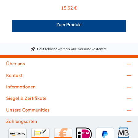
und der Dichtring ist aus EPDM. Das Verbindungsstück zur
Regulärer Preis:
15,62 €
Kupplung, hat ein Außenmaß von ≈ 11,2 mm. Sie können diesen
Stecker mit allen Kupplungen der NS4- Serie kombinieren.
Zum Produkt
Deutschlandweit ab 40€ versandkostenfrei
Über uns
Kontakt
Informationen
Siegel & Zertifikate
Unsere Communities
Zahlungsarten