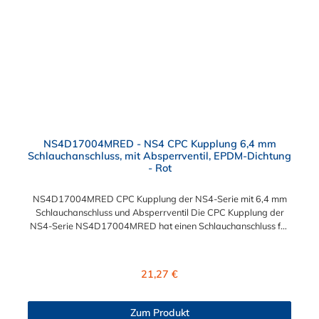
NS4D17004MRED - NS4 CPC Kupplung 6,4 mm
Schlauchanschluss, mit Absperrventil, EPDM-Dichtung
- Rot
NS4D17004MRED CPC Kupplung der NS4-Serie mit 6,4 mm
Schlauchanschluss und Absperrventil Die CPC Kupplung der
NS4-Serie NS4D17004MRED hat einen Schlauchanschluss für
6,4 mm Innendurchmesser. Die NS4D17004MRED CPC
Kupplung besitzt ein Absperrventil und eine rote
Farbkodierung. Das Material der Kupplung ist Polypropylen
Regulärer Preis:
21,27 €
(PP) und der Dichtring ist aus EPDM. Das Verbindungsstück
zum CPC Stecker, hat ein Innenmaß von ≈ 14,6 mm. Sie können
diese CPC Schnellkupplung mit allen Steckern der CPC NS4-
Zum Produkt