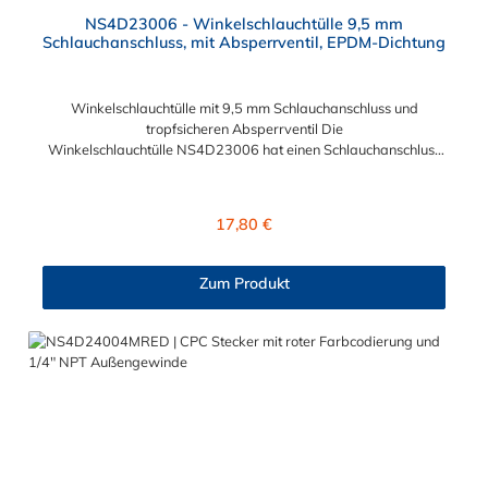
NS4D23006 - Winkelschlauchtülle 9,5 mm
Schlauchanschluss, mit Absperrventil, EPDM-Dichtung
Winkelschlauchtülle mit 9,5 mm Schlauchanschluss und
tropfsicheren Absperrventil Die
Winkelschlauchtülle NS4D23006 hat einen Schlauchanschluss
für 9,5 mm Innendurchmesser. Die NS4D23006 besitzt
ein tropfsichers Absperrventil. Das Material der
Winkelschlacuhtülle ist Polypropylen (PP) und der Dichtring ist
Regulärer Preis:
17,80 €
aus EPDM. Das Verbindungsstück zur Schlauchkupplung, hat
ein Außenmaß von ≈ 11,2 mm. Druckbereich: Vakuum bis 120
psi, 8,3 bar Sie können diese Winkelschlauchtülle mit allen
Zum Produkt
Kupplungen der NS4-Serie kombinieren.