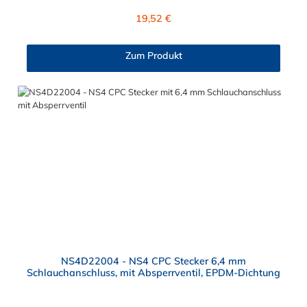
Polypropylen (PP) und der Dichtring ist aus EPDM. Das
Regulärer Preis:
19,52 €
Verbindungsstück zur CPC Kupplung, hat ein Außenmaß von ≈
11,2 mm. Sie können diesen CPC Mikrostecker mit allen
Kupplungen der CPC NS4-Serie kombinieren.
Zum Produkt
NS4D22004 - NS4 CPC Stecker 6,4 mm
Schlauchanschluss, mit Absperrventil, EPDM-Dichtung