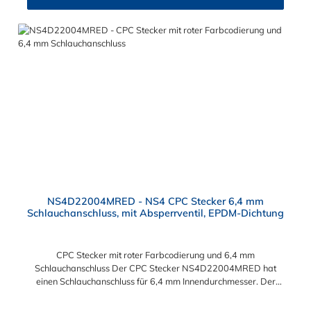
der CPC NS4-Serie kombinieren.
NS4D22004MRED - NS4 CPC Stecker 6,4 mm
Schlauchanschluss, mit Absperrventil, EPDM-Dichtung
CPC Stecker mit roter Farbcodierung und 6,4 mm
Schlauchanschluss Der CPC Stecker NS4D22004MRED hat
einen Schlauchanschluss für 6,4 mm Innendurchmesser. Der
NS4D22004MRED besitzt ein Absperrventil und eine rote
Farbkodierung. Das Material des Steckers ist Polypropylen (PP)