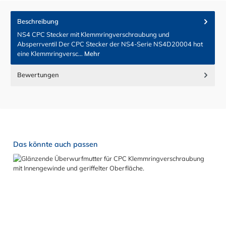
Beschreibung
NS4 CPC Stecker mit Klemmringverschraubung und
Absperrventil Der CPC Stecker der NS4-Serie NS4D20004 hat
eine Klemmringversc…
Mehr
Bewertungen
Produktgalerie überspringen
Das könnte auch passen