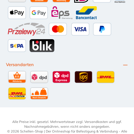
Amazon Pay
Vorkasse per Überweisung
Kauf auf Rechnung (10 Tage Netto)
iDEAL
PayPal
Multiba
Apple Pay
Google Pay
eps
Bancontact
Przelewy24
Kredit- oder Debitkarte
Später Bezahlen
SEPA Lastschrift
BLIK
Versandarten
Selbstabholung
DPD Standardversand
DPD Expressversand - 12 Uhr
UPS Standard International
DHL Standardv
DHL-Versand an Packstation
per Spedition
Alle Preise inkl. gesetzl. Mehrwertsteuer zzgl.
Versandkosten
und ggf.
Nachnahmegebühren, wenn nicht anders angegeben.
© 2026 Schellen-Shop | Der Onlineshop für Befestigung & Verbindung - Alle