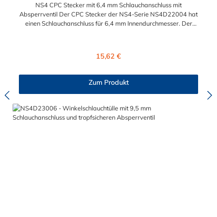
NS4 CPC Stecker mit 6,4 mm Schlauchanschluss mit
Absperrventil Der CPC Stecker der NS4-Serie NS4D22004 hat
einen Schlauchanschluss für 6,4 mm Innendurchmesser. Der
NS4D22004 besitzt ein Absperrventil. Das Material des
Steckers ist Polypropylen (PP) und der Dichtring ist aus EPDM.
Das Verbindungsstück zur CPC Kupplung, hat ein Außenmaß
Regulärer Preis:
15,62 €
von ≈ 11,2 mm. Sie können diesen Stecker mit allen CPC-
Kupplungen der CPC NS4-Serie kombinieren.
Zum Produkt