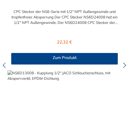
CPC Stecker der NS6-Serie mit 1/2" NPT Außengewinde und
tropfenfreier Absperrung Der CPC Stecker NS6D24008 hat ein
1/2" NPT Außengewinde. Der NS6D24008 CPC Stecker der
NS6-Serie besitzt ein tropfenfreies Absperrventil. Das Material
des Steckers ist Polypropylen (PP) und der Dichtring ist aus
EPDM. Das Verbindungsstück zur Kupplung, hat ein Außenmaß
Regulärer Preis:
22,32 €
von ≈ 20 mm. Max. Betriebsdruck: Vakuum bis 8,3 bar Max.
Betriebstemperatur: 0 °C bis 71 °C Sie können diesen CPC
Stecker mit allen Kupplungen der NS6-Serie kombinieren.
Zum Produkt