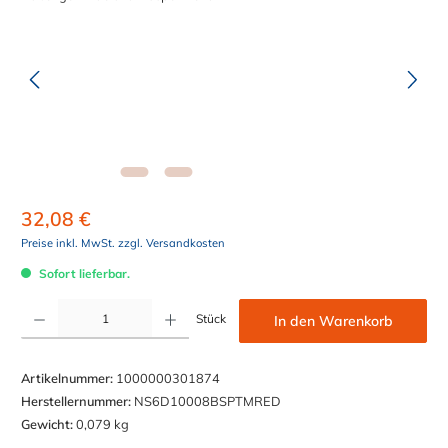
32,08 €
Preise inkl. MwSt. zzgl. Versandkosten
Sofort lieferbar.
Produkt Anzahl: Gib den gewünschten Wert ein oder benutze die Schaltflächen um die Anzahl z
Stück
In den Warenkorb
Artikelnummer:
1000000301874
Herstellernummer:
NS6D10008BSPTMRED
Gewicht:
0,079 kg