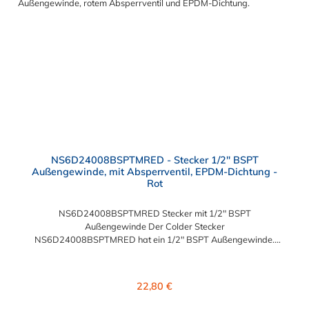
NS6D24008BSPTMRED - Stecker 1/2" BSPT
Außengewinde, mit Absperrventil, EPDM-Dichtung -
Rot
NS6D24008BSPTMRED Stecker mit 1/2" BSPT
Außengewinde Der Colder Stecker
NS6D24008BSPTMRED hat ein 1/2" BSPT Außengewinde.
Der NS6D24008BSPTMRED Colder Stecker besitzt ein
Absperrventil und eine rote Farbkodierung. Das Material des
Steckers ist Polypropylen (PP) und der Dichtring ist aus EPDM.
Regulärer Preis:
22,80 €
Das Verbindungsstück zur Kupplung, hat ein Außenmaß von ≈
20 mm. Max. Betriebsdruck: Vakuum bis 8,3 bar Max.