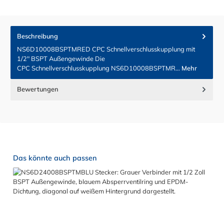
Beschreibung
NS6D10008BSPTMRED CPC Schnellverschlusskupplung mit
1/2" BSPT Außengewinde Die
CPC Schnellverschlusskupplung NS6D10008BSPTMR…
Mehr
Bewertungen
Produktgalerie überspringen
Das könnte auch passen