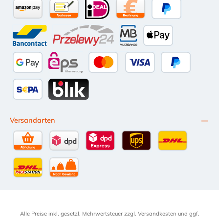
Amazon Pay
Vorkasse per Überweisung
iDEAL
Kauf auf Rechnung (10 Tage Ne
PayPal
Bancontact
Przelewy24
Multibanco
Apple Pay
Google Pay
eps
Kredit- oder Debitkarte
Später Bezahl
SEPA Lastschrift
BLIK
Versandarten
Selbstabholung
DPD Standardversand
DPD Expressversand - 12 Uhr
UPS Standard International
DHL Standardv
DHL-Versand an Packstation
per Spedition
Alle Preise inkl. gesetzl. Mehrwertsteuer zzgl.
Versandkosten
und ggf.