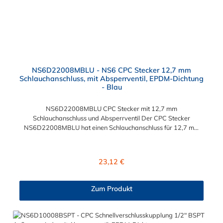
NS6D22008MBLU - NS6 CPC Stecker 12,7 mm
Schlauchanschluss, mit Absperrventil, EPDM-Dichtung
- Blau
NS6D22008MBLU CPC Stecker mit 12,7 mm
Schlauchanschluss und Absperrventil Der CPC Stecker
NS6D22008MBLU hat einen Schlauchanschluss für 12,7 mm
Innendurchmesser. Der NS6D22008MBLU CPC Stecker besitzt
ein Absperrventil und eine blaue Farbkodierung. Das Material
des Steckers ist Polypropylen (PP) und der Dichtring ist aus
Regulärer Preis:
23,12 €
EPDM. Das Verbindungsstück zur Kupplung, hat ein Außenmaß
von ≈ 20 mm. Max. Betriebsdruck: Vakuum bis 8,3 bar Max.
Betriebstemperatur: 0 °C bis 71 °C Sie können diesen CPC
Zum Produkt
Stecker mit allen Kupplungen der CPC NS6-Serie kombinieren.