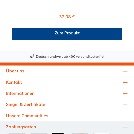
Schnellverschlusskupplung besitzt ein Absperrventil. Das
Material der Kupplung ist Polypropylen (PP) und der Dichtring
ist aus EPDM. Das Verbindungsstück zum Stecker, hat ein
Regulärer Preis:
32,08 €
Innenmaß von ≈ 20 mm. Max. Betriebsdruck: Vakuum bis 8,3
bar Max. Betriebstemperatur: 0 °C bis 71 °C Sie können diese
CPC Schnellverschlusskupplung mit allen Steckern der CPC
Zum Produkt
NS6-Serie kombinieren.
Deutschlandweit ab 40€ versandkostenfrei
Über uns
Kontakt
Informationen
Siegel & Zertifikate
Unsere Communities
Zahlungsarten