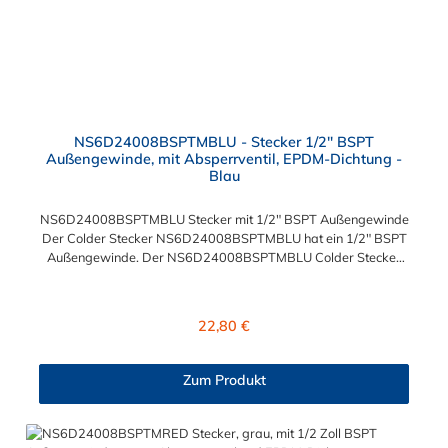
NS6D24008BSPTMBLU - Stecker 1/2" BSPT
Außengewinde, mit Absperrventil, EPDM-Dichtung -
Blau
NS6D24008BSPTMBLU Stecker mit 1/2" BSPT Außengewinde
Der Colder Stecker NS6D24008BSPTMBLU hat ein 1/2" BSPT
Außengewinde. Der NS6D24008BSPTMBLU Colder Stecker
besitzt ein Absperrventil und eine blaue Farbkodierung. Das
Material des Steckers ist Polypropylen (PP) und der Dichtring ist
aus EPDM. Das Verbindungsstück zur Kupplung, hat ein
Regulärer Preis:
22,80 €
Außenmaß von ≈ 20 mm. Max. Betriebsdruck: Vakuum bis 8,3
bar Max. Betriebstemperatur: 0 °C bis 71 °C Sie können diesen
Colder Stecker mit allen Kupplungen der CPC NS6-Serie
Zum Produkt
kombinieren.