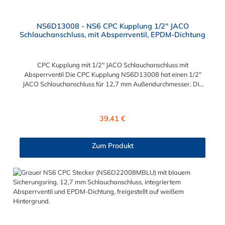
NS6D13008 - NS6 CPC Kupplung 1/2" JACO
Schlauchanschluss, mit Absperrventil, EPDM-Dichtung
CPC Kupplung mit 1/2" JACO Schlauchanschluss mit
Absperrventil Die CPC Kupplung NS6D13008 hat einen 1/2"
JACO Schlauchanschluss für 12,7 mm Außendurchmesser. Die
NS6D13008 besitzt ein Absperrventil. Das Material der
Kupplung ist Polypropylen (PP) und der Dichtring ist aus EPDM.
Das Verbindungsstück zum Stecker, hat ein Innenmaß von ≈ 20
Regulärer Preis:
39,41 €
mm. Max. Betriebsdruck: Vakuum bis 8,3 bar Max.
Betriebstemperatur: 0 °C bis 71 °C Sie können diese CPC
Schlauchkupplung mit allen Steckern der CPC NS6-Serie
Zum Produkt
kombinieren.