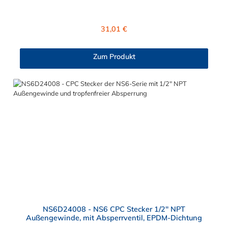
NS6D42006 CPC Stecker besitzt ein Absperrventil und eine
Überwurfmutter zur Plattenmontage. Das Material des
Steckers ist Polypropylen (PP) und der Dichtring ist aus EPDM.
Regulärer Preis:
31,01 €
Das Verbindungsstück zur Kupplung, hat ein Außenmaß von ≈
20 mm. Max. Betriebsdruck: Vakuum bis 8,3 bar Max.
Betriebstemperatur: 0 °C bis 71 °C Sie können diesen CPC
Zum Produkt
Stecker mit allen Kupplungen der CPC NS6-Serie kombinieren.
NS6D24008 - NS6 CPC Stecker 1/2" NPT
Außengewinde, mit Absperrventil, EPDM-Dichtung