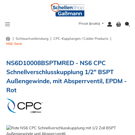
alt springen
Privat (brutto)
|
|
|
Schlauchverbindung
CPC-Kupplungen / Colder Products
NS6-Serie
NS6D10008BSPTMRED - NS6 CPC
Schnellverschlusskupplung 1/2" BSPT
Außengewinde, mit Absperrventil, EPDM -
Rot
Bildergalerie überspringen