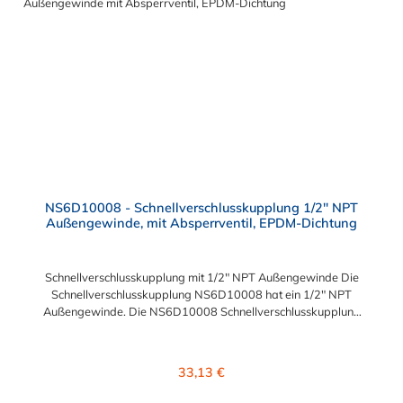
NS6D10008 - Schnellverschlusskupplung 1/2" NPT
Außengewinde, mit Absperrventil, EPDM-Dichtung
Schnellverschlusskupplung mit 1/2" NPT Außengewinde Die
Schnellverschlusskupplung NS6D10008 hat ein 1/2" NPT
Außengewinde. Die NS6D10008 Schnellverschlusskupplung
besitzt ein tropfenfreies Absperrventil. Das Material der
Schnellverschlusskupplung ist Polypropylen (PP) und der
Dichtring ist aus EPDM. Das Verbindungsstück zum Stecker, hat
Regulärer Preis:
33,13 €
ein Innenmaß von ≈ 20 mm. Max. Betriebsdruck: Vakuum bis
8,3 bar Max. Betriebstemperatur: 0 °C bis 71 °C Sie können