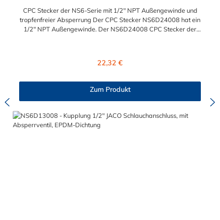
CPC Stecker der NS6-Serie mit 1/2" NPT Außengewinde und
tropfenfreier Absperrung Der CPC Stecker NS6D24008 hat ein
1/2" NPT Außengewinde. Der NS6D24008 CPC Stecker der
NS6-Serie besitzt ein tropfenfreies Absperrventil. Das Material
des Steckers ist Polypropylen (PP) und der Dichtring ist aus
EPDM. Das Verbindungsstück zur Kupplung, hat ein Außenmaß
Regulärer Preis:
22,32 €
von ≈ 20 mm. Max. Betriebsdruck: Vakuum bis 8,3 bar Max.
Betriebstemperatur: 0 °C bis 71 °C Sie können diesen CPC
Stecker mit allen Kupplungen der NS6-Serie kombinieren.
Zum Produkt