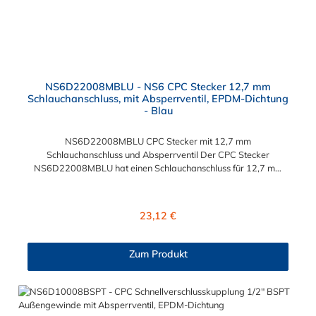
NS6D22008MBLU - NS6 CPC Stecker 12,7 mm
Schlauchanschluss, mit Absperrventil, EPDM-Dichtung
- Blau
NS6D22008MBLU CPC Stecker mit 12,7 mm
Schlauchanschluss und Absperrventil Der CPC Stecker
NS6D22008MBLU hat einen Schlauchanschluss für 12,7 mm
Innendurchmesser. Der NS6D22008MBLU CPC Stecker besitzt
ein Absperrventil und eine blaue Farbkodierung. Das Material
des Steckers ist Polypropylen (PP) und der Dichtring ist aus
Regulärer Preis:
23,12 €
EPDM. Das Verbindungsstück zur Kupplung, hat ein Außenmaß
von ≈ 20 mm. Max. Betriebsdruck: Vakuum bis 8,3 bar Max.
Betriebstemperatur: 0 °C bis 71 °C Sie können diesen CPC
Zum Produkt
Stecker mit allen Kupplungen der CPC NS6-Serie kombinieren.