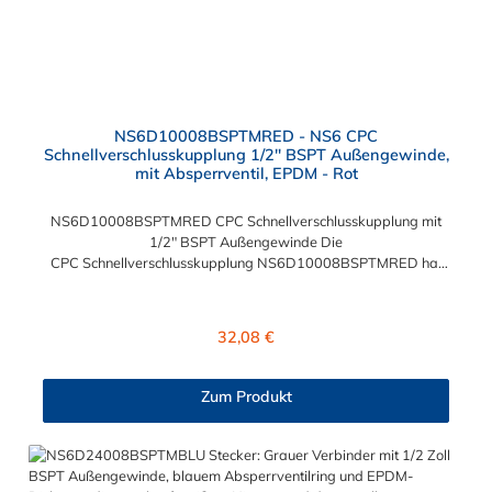
NS6D10008BSPTMRED - NS6 CPC
Schnellverschlusskupplung 1/2" BSPT Außengewinde,
mit Absperrventil, EPDM - Rot
NS6D10008BSPTMRED CPC Schnellverschlusskupplung mit
1/2" BSPT Außengewinde Die
CPC Schnellverschlusskupplung NS6D10008BSPTMRED hat
ein 1/2" BSPT Außengewinde. Die NS6D10008BSPTMRED
CPC Schnellverschlusskupplung besitzt ein Absperrventil und
eine rote Farbkodierung. Das Material der Kupplung ist
Regulärer Preis:
32,08 €
Polypropylen (PP) und der Dichtring ist aus EPDM. Das
Verbindungsstück zum Stecker, hat ein Innenmaß von ≈ 20 mm.
Max. Betriebsdruck: Vakuum bis 8,3 bar Max.
Zum Produkt
Betriebstemperatur: 0 °C bis 71 °C Sie können diese
CPC Schnellverschlusskupplung mit allen Steckern der CPC
NS6-Serie kombinieren.