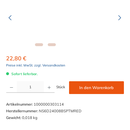
22,80 €
Preise inkl. MwSt. zzgl. Versandkosten
Sofort lieferbar.
Produkt Anzahl: Gib den gewünschten Wert ein oder benutze die Schaltflächen um die Anzahl z
Stück
In den Warenkorb
Artikelnummer:
1000000303114
Herstellernummer:
NS6D24008BSPTMRED
Gewicht:
0,018 kg