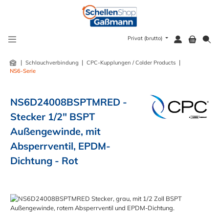
alt springen
Privat (brutto)
|
|
|
Schlauchverbindung
CPC-Kupplungen / Colder Products
NS6-Serie
NS6D24008BSPTMRED -
Stecker 1/2" BSPT
Außengewinde, mit
Absperrventil, EPDM-
Dichtung - Rot
Bildergalerie überspringen