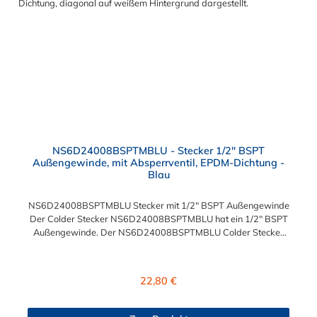
NS6D24008BSPTMBLU - Stecker 1/2" BSPT
Außengewinde, mit Absperrventil, EPDM-Dichtung -
Blau
NS6D24008BSPTMBLU Stecker mit 1/2" BSPT Außengewinde
Der Colder Stecker NS6D24008BSPTMBLU hat ein 1/2" BSPT
Außengewinde. Der NS6D24008BSPTMBLU Colder Stecker
besitzt ein Absperrventil und eine blaue Farbkodierung. Das
Material des Steckers ist Polypropylen (PP) und der Dichtring ist
aus EPDM. Das Verbindungsstück zur Kupplung, hat ein
Regulärer Preis:
22,80 €
Außenmaß von ≈ 20 mm. Max. Betriebsdruck: Vakuum bis 8,3
bar Max. Betriebstemperatur: 0 °C bis 71 °C Sie können diesen
Colder Stecker mit allen Kupplungen der CPC NS6-Serie