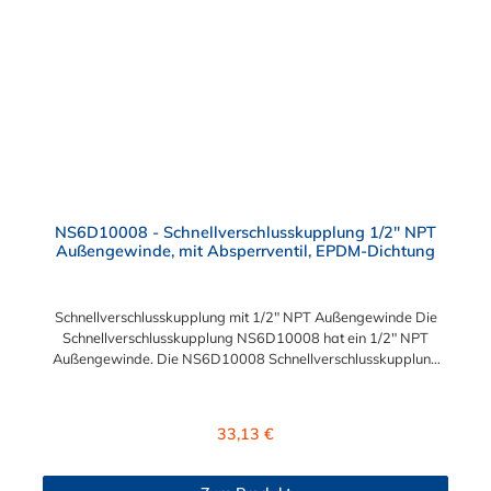
NS6D10008 - Schnellverschlusskupplung 1/2" NPT
Außengewinde, mit Absperrventil, EPDM-Dichtung
Schnellverschlusskupplung mit 1/2" NPT Außengewinde Die
Schnellverschlusskupplung NS6D10008 hat ein 1/2" NPT
Außengewinde. Die NS6D10008 Schnellverschlusskupplung
besitzt ein tropfenfreies Absperrventil. Das Material der
Schnellverschlusskupplung ist Polypropylen (PP) und der
Dichtring ist aus EPDM. Das Verbindungsstück zum Stecker, hat
Regulärer Preis:
33,13 €
ein Innenmaß von ≈ 20 mm. Max. Betriebsdruck: Vakuum bis
8,3 bar Max. Betriebstemperatur: 0 °C bis 71 °C Sie können
diese Schnellverschlusskupplung mit allen Steckern der CPC