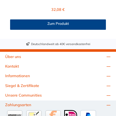
Material der Kupplung ist Polypropylen (PP) und der Dichtring
ist aus EPDM. Das Verbindungsstück zum Stecker, hat ein
Regulärer Preis:
32,08 €
Innenmaß von ≈ 20 mm. Max. Betriebsdruck: Vakuum bis 8,3
bar Max. Betriebstemperatur: 0 °C bis 71 °C Sie können diese
CPC Schnellverschlusskupplung mit allen Steckern der CPC
Zum Produkt
NS6-Serie kombinieren.
Deutschlandweit ab 40€ versandkostenfrei
Über uns
Kontakt
Informationen
Siegel & Zertifikate
Unsere Communities
Zahlungsarten