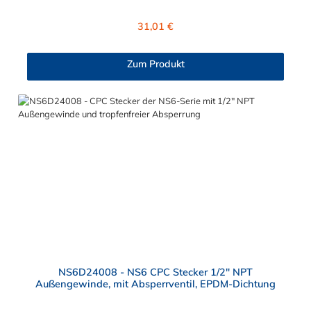
Überwurfmutter zur Plattenmontage. Das Material des
Steckers ist Polypropylen (PP) und der Dichtring ist aus EPDM.
Regulärer Preis:
31,01 €
Das Verbindungsstück zur Kupplung, hat ein Außenmaß von ≈
20 mm. Max. Betriebsdruck: Vakuum bis 8,3 bar Max.
Betriebstemperatur: 0 °C bis 71 °C Sie können diesen CPC
Zum Produkt
Stecker mit allen Kupplungen der CPC NS6-Serie kombinieren.
NS6D24008 - NS6 CPC Stecker 1/2" NPT
Außengewinde, mit Absperrventil, EPDM-Dichtung