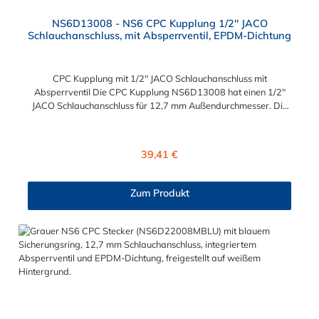
NS6D13008 - NS6 CPC Kupplung 1/2" JACO
Schlauchanschluss, mit Absperrventil, EPDM-Dichtung
CPC Kupplung mit 1/2" JACO Schlauchanschluss mit
Absperrventil Die CPC Kupplung NS6D13008 hat einen 1/2"
JACO Schlauchanschluss für 12,7 mm Außendurchmesser. Die
NS6D13008 besitzt ein Absperrventil. Das Material der
Kupplung ist Polypropylen (PP) und der Dichtring ist aus EPDM.
Das Verbindungsstück zum Stecker, hat ein Innenmaß von ≈ 20
Regulärer Preis:
39,41 €
mm. Max. Betriebsdruck: Vakuum bis 8,3 bar Max.
Betriebstemperatur: 0 °C bis 71 °C Sie können diese CPC
Schlauchkupplung mit allen Steckern der CPC NS6-Serie
Zum Produkt
kombinieren.