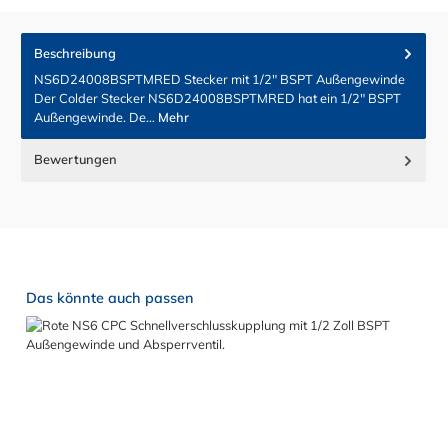
Beschreibung
NS6D24008BSPTMRED Stecker mit 1/2" BSPT Außengewinde
Der Colder Stecker NS6D24008BSPTMRED hat ein 1/2" BSPT
Außengewinde. De…
Mehr
Bewertungen
Produktgalerie überspringen
Das könnte auch passen