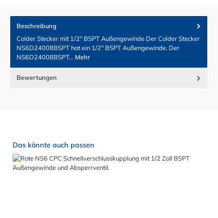
Beschreibung
Colder Stecker mit 1/2" BSPT Außengewinde Der Colder Stecker
NS6D24008BSPT hat ein 1/2" BSPT Außengewinde. Der
NS6D24008BSPT…
Mehr
Bewertungen
Produktgalerie überspringen
Das könnte auch passen