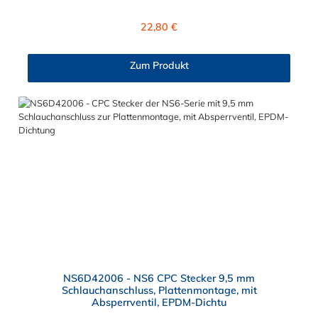
Absperrventil und eine rote Farbkodierung. Das Material des
Steckers ist Polypropylen (PP) und der Dichtring ist aus EPDM.
Regulärer Preis:
22,80 €
Das Verbindungsstück zur Kupplung, hat ein Außenmaß von ≈
20 mm. Max. Betriebsdruck: Vakuum bis 8,3 bar Max.
Betriebstemperatur: 0 °C bis 71 °C Sie können diesen Colder
Zum Produkt
Stecker mit allen Kupplungen der CPC NS6-Serie kombinieren.
NS6D42006 - NS6 CPC Stecker 9,5 mm
Schlauchanschluss, Plattenmontage, mit
Absperrventil, EPDM-Dichtu