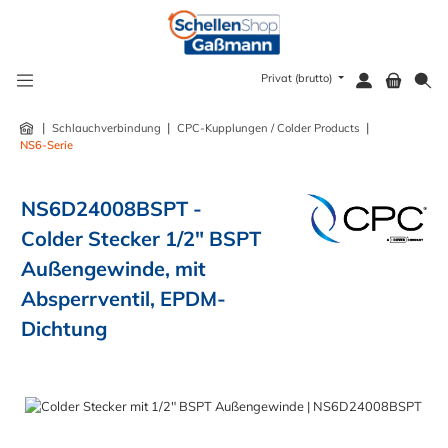
alt springen
Privat (brutto)
|
|
|
Schlauchverbindung
CPC-Kupplungen / Colder Products
NS6-Serie
NS6D24008BSPT -
Colder Stecker 1/2" BSPT
Außengewinde, mit
Absperrventil, EPDM-
Dichtung
Bildergalerie überspringen