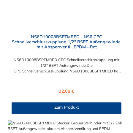
NS6D10008BSPTMRED - NS6 CPC
Schnellverschlusskupplung 1/2" BSPT Außengewinde,
mit Absperrventil, EPDM - Rot
NS6D10008BSPTMRED CPC Schnellverschlusskupplung mit
1/2" BSPT Außengewinde Die
CPC Schnellverschlusskupplung NS6D10008BSPTMRED hat
ein 1/2" BSPT Außengewinde. Die NS6D10008BSPTMRED
CPC Schnellverschlusskupplung besitzt ein Absperrventil und
eine rote Farbkodierung. Das Material der Kupplung ist
Regulärer Preis:
32,08 €
Polypropylen (PP) und der Dichtring ist aus EPDM. Das
Verbindungsstück zum Stecker, hat ein Innenmaß von ≈ 20 mm.
Max. Betriebsdruck: Vakuum bis 8,3 bar Max.
Zum Produkt
Betriebstemperatur: 0 °C bis 71 °C Sie können diese
CPC Schnellverschlusskupplung mit allen Steckern der CPC
NS6-Serie kombinieren.