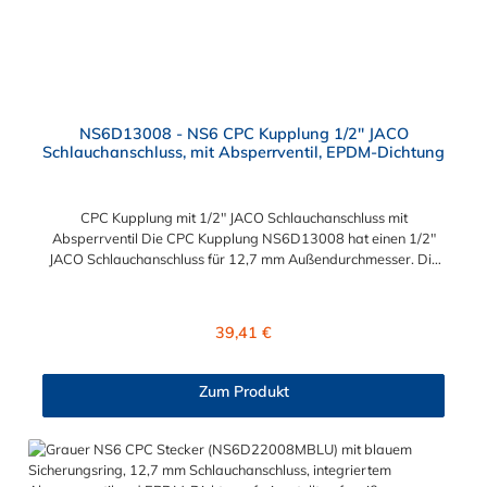
NS6D13008 - NS6 CPC Kupplung 1/2" JACO
Schlauchanschluss, mit Absperrventil, EPDM-Dichtung
CPC Kupplung mit 1/2" JACO Schlauchanschluss mit
Absperrventil Die CPC Kupplung NS6D13008 hat einen 1/2"
JACO Schlauchanschluss für 12,7 mm Außendurchmesser. Die
NS6D13008 besitzt ein Absperrventil. Das Material der
Kupplung ist Polypropylen (PP) und der Dichtring ist aus EPDM.
Das Verbindungsstück zum Stecker, hat ein Innenmaß von ≈ 20
Regulärer Preis:
39,41 €
mm. Max. Betriebsdruck: Vakuum bis 8,3 bar Max.
Betriebstemperatur: 0 °C bis 71 °C Sie können diese CPC
Schlauchkupplung mit allen Steckern der CPC NS6-Serie
Zum Produkt
kombinieren.