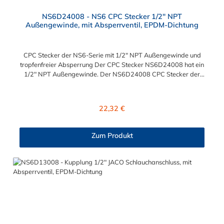
NS6D24008 - NS6 CPC Stecker 1/2" NPT
Außengewinde, mit Absperrventil, EPDM-Dichtung
CPC Stecker der NS6-Serie mit 1/2" NPT Außengewinde und
tropfenfreier Absperrung Der CPC Stecker NS6D24008 hat ein
1/2" NPT Außengewinde. Der NS6D24008 CPC Stecker der
NS6-Serie besitzt ein tropfenfreies Absperrventil. Das Material
des Steckers ist Polypropylen (PP) und der Dichtring ist aus
EPDM. Das Verbindungsstück zur Kupplung, hat ein Außenmaß
Regulärer Preis:
22,32 €
von ≈ 20 mm. Max. Betriebsdruck: Vakuum bis 8,3 bar Max.
Betriebstemperatur: 0 °C bis 71 °C Sie können diesen CPC
Stecker mit allen Kupplungen der NS6-Serie kombinieren.
Zum Produkt