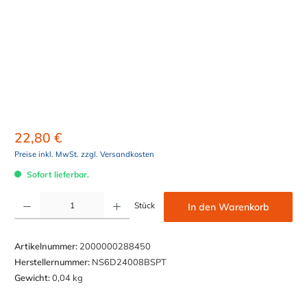
22,80 €
Preise inkl. MwSt. zzgl. Versandkosten
Sofort lieferbar.
Produkt Anzahl: Gib den gewünschten Wert ein oder benutze die Schaltflächen um die Anzahl z
Stück
In den Warenkorb
Artikelnummer:
2000000288450
Herstellernummer:
NS6D24008BSPT
Gewicht:
0,04 kg