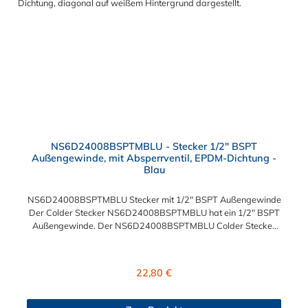
NS6D24008BSPTMBLU - Stecker 1/2" BSPT
Außengewinde, mit Absperrventil, EPDM-Dichtung -
Blau
NS6D24008BSPTMBLU Stecker mit 1/2" BSPT Außengewinde
Der Colder Stecker NS6D24008BSPTMBLU hat ein 1/2" BSPT
Außengewinde. Der NS6D24008BSPTMBLU Colder Stecker
besitzt ein Absperrventil und eine blaue Farbkodierung. Das
Material des Steckers ist Polypropylen (PP) und der Dichtring ist
aus EPDM. Das Verbindungsstück zur Kupplung, hat ein
Regulärer Preis:
22,80 €
Außenmaß von ≈ 20 mm. Max. Betriebsdruck: Vakuum bis 8,3
bar Max. Betriebstemperatur: 0 °C bis 71 °C Sie können diesen
Colder Stecker mit allen Kupplungen der CPC NS6-Serie