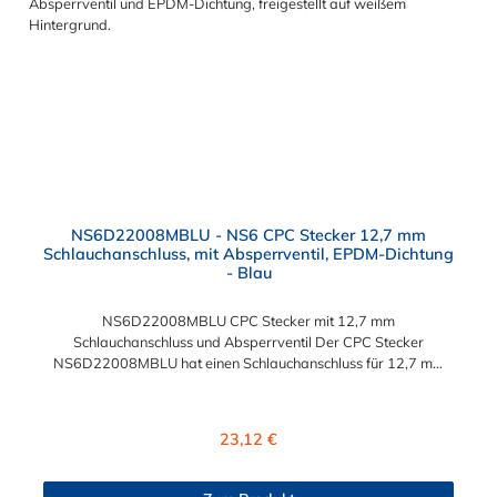
NS6D22008MBLU - NS6 CPC Stecker 12,7 mm
Schlauchanschluss, mit Absperrventil, EPDM-Dichtung
- Blau
NS6D22008MBLU CPC Stecker mit 12,7 mm
Schlauchanschluss und Absperrventil Der CPC Stecker
NS6D22008MBLU hat einen Schlauchanschluss für 12,7 mm
Innendurchmesser. Der NS6D22008MBLU CPC Stecker besitzt
ein Absperrventil und eine blaue Farbkodierung. Das Material
des Steckers ist Polypropylen (PP) und der Dichtring ist aus
Regulärer Preis:
23,12 €
EPDM. Das Verbindungsstück zur Kupplung, hat ein Außenmaß
von ≈ 20 mm. Max. Betriebsdruck: Vakuum bis 8,3 bar Max.
Betriebstemperatur: 0 °C bis 71 °C Sie können diesen CPC