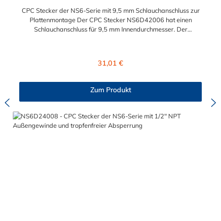
CPC Stecker der NS6-Serie mit 9,5 mm Schlauchanschluss zur
Plattenmontage Der CPC Stecker NS6D42006 hat einen
Schlauchanschluss für 9,5 mm Innendurchmesser. Der
NS6D42006 CPC Stecker besitzt ein Absperrventil und eine
Überwurfmutter zur Plattenmontage. Das Material des
Steckers ist Polypropylen (PP) und der Dichtring ist aus EPDM.
Regulärer Preis:
31,01 €
Das Verbindungsstück zur Kupplung, hat ein Außenmaß von ≈
20 mm. Max. Betriebsdruck: Vakuum bis 8,3 bar Max.
Betriebstemperatur: 0 °C bis 71 °C Sie können diesen CPC
Zum Produkt
Stecker mit allen Kupplungen der CPC NS6-Serie kombinieren.