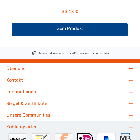
Schnellverschlusskupplung ist Polypropylen (PP) und der
Dichtring ist aus EPDM. Das Verbindungsstück zum Stecker, hat
Regulärer Preis:
33,13 €
ein Innenmaß von ≈ 20 mm. Max. Betriebsdruck: Vakuum bis
8,3 bar Max. Betriebstemperatur: 0 °C bis 71 °C Sie können
diese Schnellverschlusskupplung mit allen Steckern der CPC
Zum Produkt
NS6-Serie kombinieren.
Deutschlandweit ab 40€ versandkostenfrei
Über uns
Kontakt
Informationen
Siegel & Zertifikate
Unsere Communities
Zahlungsarten