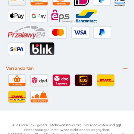
Amazon Pay
Vorkasse per Überweisung
Kauf auf Rechnung (10 Tage Netto)
iDEAL
PayPal
Multiba
Apple Pay
Google Pay
eps
Bancontact
Przelewy24
Kredit- oder Debitkarte
Später Bezahlen
SEPA Lastschrift
BLIK
Versandarten
Selbstabholung
DPD Standardversand
DPD Expressversand - 12 Uhr
UPS Standard International
DHL Standardv
DHL-Versand an Packstation
per Spedition
Alle Preise inkl. gesetzl. Mehrwertsteuer zzgl.
Versandkosten
und ggf.
Nachnahmegebühren, wenn nicht anders angegeben.