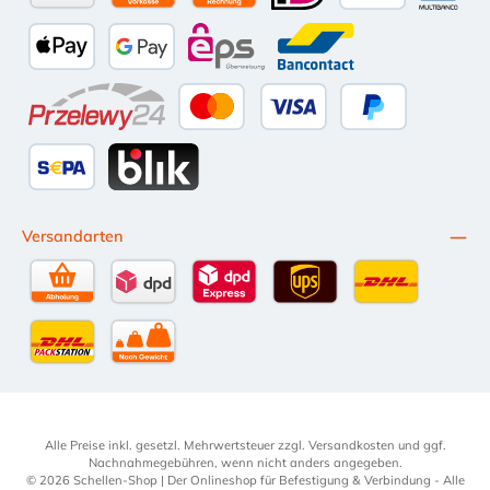
Amazon Pay
Vorkasse per Überweisung
Kauf auf Rechnung (10 Tage Netto)
iDEAL
PayPal
Multiba
Apple Pay
Google Pay
eps
Bancontact
Przelewy24
Kredit- oder Debitkarte
Später Bezahlen
SEPA Lastschrift
BLIK
Versandarten
Selbstabholung
DPD Standardversand
DPD Expressversand - 12 Uhr
UPS Standard International
DHL Standardv
DHL-Versand an Packstation
per Spedition
Alle Preise inkl. gesetzl. Mehrwertsteuer zzgl.
Versandkosten
und ggf.
Nachnahmegebühren, wenn nicht anders angegeben.
© 2026 Schellen-Shop | Der Onlineshop für Befestigung & Verbindung - Alle