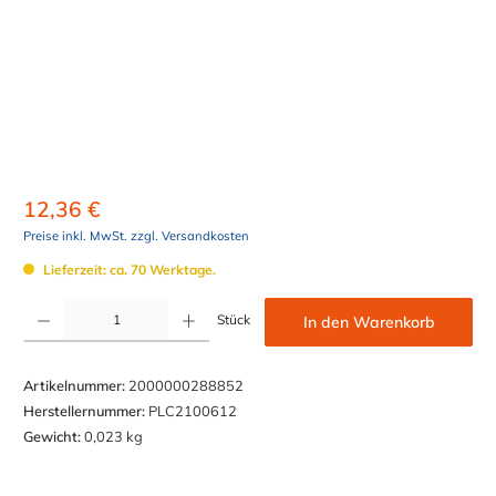
12,36 €
Preise inkl. MwSt. zzgl. Versandkosten
Lieferzeit: ca. 70 Werktage.
Produkt Anzahl: Gib den gewünschten Wert ein oder benutze die Schaltflächen um die Anzahl z
Stück
In den Warenkorb
Artikelnummer:
2000000288852
Herstellernummer:
PLC2100612
Gewicht:
0,023 kg