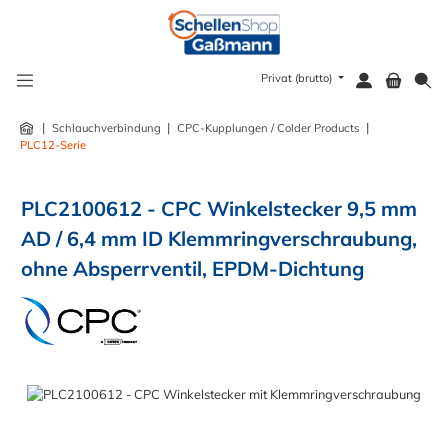
alt springen
Privat (brutto)
|
|
|
Schlauchverbindung
CPC-Kupplungen / Colder Products
PLC12-Serie
PLC2100612 - CPC Winkelstecker 9,5 mm
AD / 6,4 mm ID Klemmringverschraubung,
ohne Absperrventil, EPDM-Dichtung
Bildergalerie überspringen