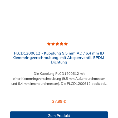
Durchschnittliche Bewertung von 5 von 5 Sternen
PLCD1200612 - Kupplung 9,5 mm AD / 6,4 mm ID
Klemmringverschraubung, mit Absperrventil, EPDM-
Dichtung
Die Kupplung PLCD1200612 mit
einer Klemmringverschraubung (9,5 mm Außendurchmesser
und 6,4 mm Innendurchmesser). Die PLCD1200612 besitzt ein
Absperrventil, jedoch eine Überwurfmutter zur Plattenmontage.
Das Material der Kupplung ist Polypropylen und der Dichtring
ist aus EPDM. Das Verbindungsstück zum Stecker hat ein
Regulärer Preis:
27,89 €
Innenmaß von ≈ 11,1 mm. Sie können diese Kupplung mit allen
Steckern der PLC12-, PLC- und LC- Serie kombinieren.
Zum Produkt