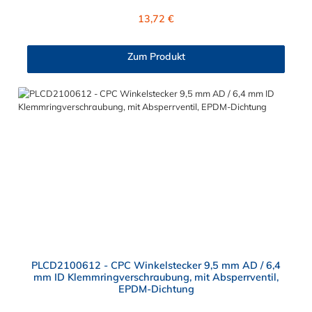
Steckers ist Polypropylen und der Dichtring ist aus EPDM. Das
Regulärer Preis:
13,72 €
Verbindungsstück mit O-Ring zur CPC Kupplung hat ein
Außenmaß von ≈ 11,1 mm. Sie können diesen CPC Stecker mit
allen Kupplungen der PLC12-, PLC- und LC- Serie kombinieren.
Zum Produkt
PLCD2100612 - CPC Winkelstecker 9,5 mm AD / 6,4
mm ID Klemmringverschraubung, mit Absperrventil,
EPDM-Dichtung