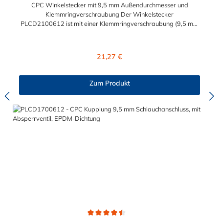
CPC Winkelstecker mit 9,5 mm Außendurchmesser und
Klemmringverschraubung Der Winkelstecker
PLCD2100612 ist mit einer Klemmringverschraubung (9,5 mm
Außendurchmesser und 6,4 mm
Innendurchmesser)ausgestattet. Der PLCD2100612 CPC
Winkelstecker besitzt ein Absperrventil. Das Material des CPC
Regulärer Preis:
21,27 €
Winkelsteckers ist Polypropylen und der Dichtring ist aus
EPDM. Das Verbindungsstück zur Kupplung mit dem O-Ring,
hat ein Außenmaß von ≈ 11,1 mm. Sie können diesen Stecker
Zum Produkt
mit allen Kupplungen der PLC12-, PLC- und LC- Serie
kombinieren.