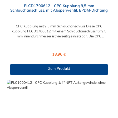
Durchschnittliche Bewertung von 4.5 von 5 Sternen
PLCD1700612 - CPC Kupplung 9,5 mm
Schlauchanschluss, mit Absperrventil, EPDM-Dichtung
CPC Kupplung mit 9,5 mm Schlauchanschluss Diese CPC
Kupplung PLCD1700612 mit einem Schlauchanschluss für 9,5
mm Innendurchmesser ist vielseitig einsetzbar. Die CPC
Kupplung PLCD1700612 besitzt ein Absperrventil. Das
Material der CPC Kupplung ist Polypropylenund der Dichtring
ist aus EPDM. Das Verbindungsstück zum CPC Stecker, hat ein
Regulärer Preis:
18,96 €
Innenmaß von ≈ 11,1 mm. Sie können diese CPC Kupplung mit
allen CPC Steckern der PLC12-, PLC- und LC- Serie
kombinieren.
Zum Produkt