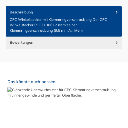
Beschreibung
CPC Winkelstecker mit Klemmringverschraubung Der CPC
Winkelstecker PLC2100612 ist mit einer
Klemmringverschraubung (9,5 mm A…
Mehr
Bewertungen
Produktgalerie überspringen
Das könnte auch passen