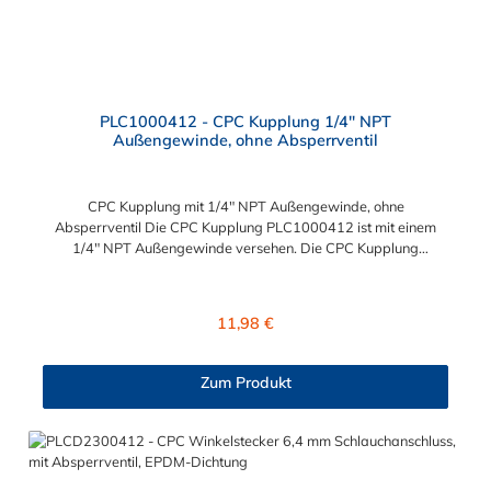
PLC1000412 - CPC Kupplung 1/4" NPT
Außengewinde, ohne Absperrventil
CPC Kupplung mit 1/4" NPT Außengewinde, ohne
Absperrventil Die CPC Kupplung PLC1000412 ist mit einem
1/4" NPT Außengewinde versehen. Die CPC Kupplung
PLC1000412 besitzt kein Absperrventil. Das Material der CPC
Kupplung ist Polypropylen. Das Verbindungsstück zum CPC
Stecker hat ein Innenmaß von ≈ 11,1 mm. Sie können diese CPC
Regulärer Preis:
11,98 €
Kupplung mit allen Steckern der PLC12-, PLC- und LC- Serie
kombinieren.
Zum Produkt