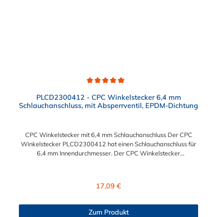
Durchschnittliche Bewertung von 5 von 5 Sternen
PLCD2300412 - CPC Winkelstecker 6,4 mm
Schlauchanschluss, mit Absperrventil, EPDM-Dichtung
CPC Winkelstecker mit 6,4 mm Schlauchanschluss Der CPC
Winkelstecker PLCD2300412 hat einen Schlauchanschluss für
6,4 mm Innendurchmesser. Der CPC Winkelstecker
PLCD2300412 besitzt ein Absperrventil. Das Material des CPC
Winkelsteckers ist Polypropylenund und der Dichtring ist aus
EPDM gefertigt. Das Verbindungsstück zur CPC Kupplung mit
Regulärer Preis:
17,09 €
dem O-Ring, hat ein Außenmaß von ≈ 11,1 mm. Sie können
diesen Winkelstecker mit allen Kupplungen der PLC12-, PLC-
und LC- Serie kombinieren.
Zum Produkt