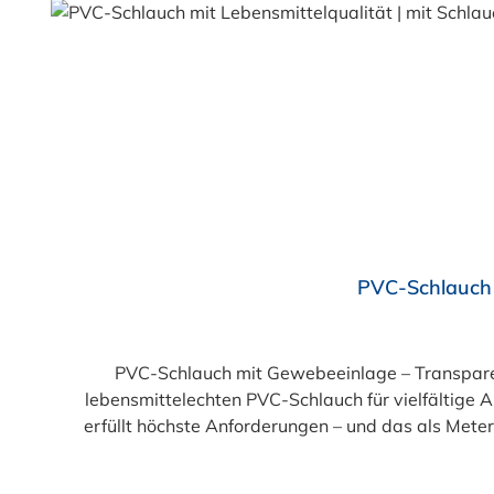
Durchschnittliche Bewertung von 4.5 von 5 Sternen
PVC-Schlauch 
PVC-Schlauch mit Gewebeeinlage – Transparent, flexibel, 
lebensmittelechten PVC-Schlauch für vielfältige
erfüllt höchste Anforderungen – und das als Mete
einer Innenseele und Außendecke aus PVC sowie ein
und leuchtgrünen Variante ist er zusätzlich lebe