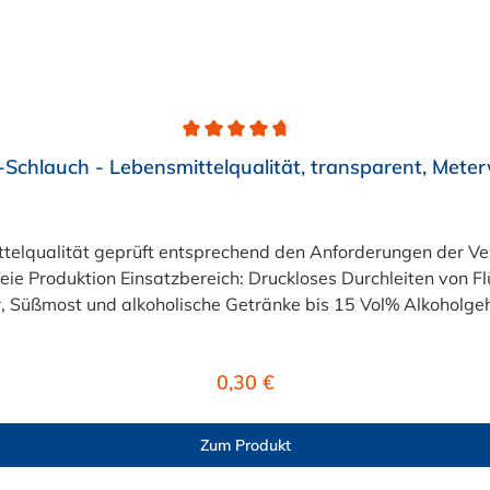
Schlauch - Lebensmittelqualität, transparent, Mete
eiten von Flüssigkeiten und Gasen wie Wasser, Trinkwasser,
 Süßmost und alkoholische Getränke bis 15 Vol% Alkoholgehal
lten +40°C nicht überschreiten. Eine Geschmacksprobe ist r
r ist der Schlauch vor dem Ersteinsatz unbedingt sorgfältig 
Regulärer Preis:
0,30 €
Zum Produkt