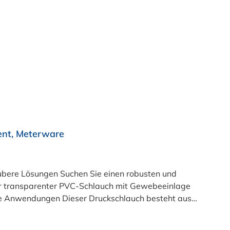
ent, Meterware
e einen robusten und
ser transparenter PVC-Schlauch mit Gewebeeinlage
ible Anwendungen Dieser Druckschlauch besteht aus
üft und LABS-frei produziert. In der transparenten
11 (Simulanzien A, B, C). Nur der Typ transparent