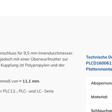
anschluss für 9,5 mm Innendurchmesser.
Technische D
t jedoch mit einer Überwurfmutter zur
PLCD1600612
 Kupplung ist Polypropylen und der
Plattenmonta
nenmaß von
≈ 11,1 mm
.
Absperrun
er PLC12-, PLC- und LC- Serie
Material:
Schlauchan