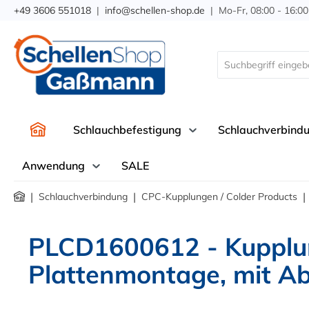
+49 3606 551018
|
info@schellen-shop.de
| Mo-Fr, 08:00 - 16:00
springen
Zur Hauptnavigation springen
Schlauchbefestigung
Schlauchverbind
Anwendung
SALE
|
|
|
Schlauchverbindung
CPC-Kupplungen / Colder Products
PLCD1600612 - Kupplun
Plattenmontage, mit Ab