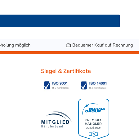
er, Druckluft, Argon, sowie Getränke wie Wein,
r fetthaltige Medien oder Bier in Schankanlagen. Bei
ndung: Vor dem Ersteinsatz mit Lebensmitteln oder
Schlauch nach Maß bestellenSetzen Sie auf geprüfte
eterware – in genau der Länge, die Sie brauchen.
holung möglich
Bequemer Kauf auf Rechnung
Siegel & Zertifikate