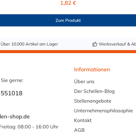
Regulärer Preis:
1,82 €
e
ist für eine Vielzahl von Medien geeignet: Wasser, Trinkwass
koholische Getränke bis 15 Vol.-%. Nicht geeignet ist er fü
Zum Produkt
en – eine Geschmacksprobe wird empfohlen. Hinweis zur Anwe
lauchs zwingend erforderlich. Jetzt lebensmittelechten PVC-
nsmittelechten PVC-Schlauch mit Gewebeeinlage bequem auf M
Über 10.000 Artikel am Lager
Werksverkauf & Ab
Informationen
 Sie gerne:
Über uns
Der Schellen-Blog
 551018
Stellenangebote
Unternehmensphilosophie
len-shop.de
Kontakt
Freitag: 08:00 - 16:00 Uhr
AGB