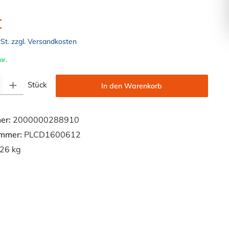
€
wSt. zzgl. Versandkosten
ar.
Gib den gewünschten Wert ein oder benutze die Schaltflächen um die Anzahl zu e
Stück
In den Warenkorb
er:
2000000288910
ummer:
PLCD1600612
26 kg