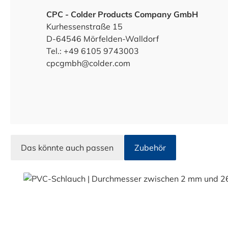
CPC - Colder Products Company GmbH
Kurhessenstraße 15
D-64546 Mörfelden-Walldorf
Tel.: +49 6105 9743003
cpcgmbh@colder.com
Das könnte auch passen
Zubehör
Produktgalerie überspringen