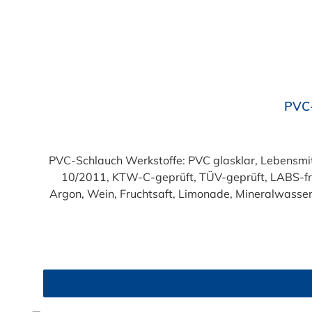
Durchschnittliche Bewertung von 4.7 von 5 Sternen
PVC-
PVC-Schlauch Werkstoffe: PVC glasklar, Lebensmittelqualität geprüft entsprechend den Anforderungen der Verordnung (EG) 1935/2004 und der Verordnung (EU)
10/2011, KTW-C-geprüft, TÜV-geprüft, LABS-freie Produktion Einsatzbereich: Druckloses Durchl
Argon, Wein, Fruchtsaft, Limonade, Mineralwasser,
Produkte!). Die durchfließenden Lebensmittel sol
Trinkwasse