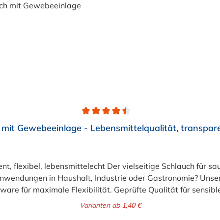
mit Gewebeeinlage - Lebensmittelqualität, transpar
lebensmittelecht Der vielseitige Schlauch für saubere Lösungen Suchen Si
 Anwendungen in Haushalt, Industrie oder Gastronomie? Un
rware für maximale Flexibilität. Geprüfte Qualität für sens
er stabilisierenden Textil-Gewebeeinlage. Er wird TÜV-gepr
Varianten ab
1,40 €
nsmittelecht gemäß Verordnung (EG) 1935/2004 und (EU) 10/20