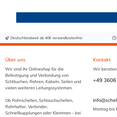
erfüllt darüber hinaus KTW-C sowie FDA 175.300. Verfügbare Schlauchinnendurchmesser: 4 mm 6 mm 9 mm 13 mm 16 mm 19 mm 25 mm Für Wasser, Getränk
& mehr – sicher und zuverlässig Der Schlauch 
Fruchtsaft, Limonade, Mineralwasser, Süßmost und al
Getränken sollte +40 °C nicht überschritten werd
Trinkwasser ist eine gründliche Reinigung des Sch
Sicherheit und Qualität. Bestellen Sie den lebe
Deutschlandweit ab 40€ versandkostenfrei
Über uns
Kontakt
Wir sind Ihr Onlineshop für die
Wir beraten
Befestigung und Verbindung von
+49 3606
Schläuchen, Rohren, Kabeln, Seilen und
vielen weiteren Leitungssystemen.
info@schel
Ob Rohrschellen, Schlauchschellen,
Rohrhalter, Verbinder,
Montag bis 
Schnellkupplungen oder Klemmen – bei