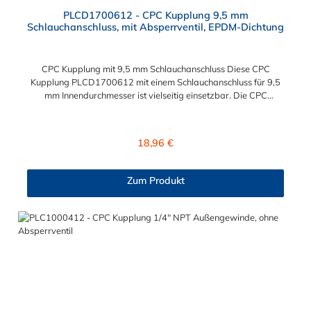
Durchschnittliche Bewertung von 4.5 von 5 Sternen
PLCD1700612 - CPC Kupplung 9,5 mm
Schlauchanschluss, mit Absperrventil, EPDM-Dichtung
CPC Kupplung mit 9,5 mm Schlauchanschluss Diese CPC
Kupplung PLCD1700612 mit einem Schlauchanschluss für 9,5
mm Innendurchmesser ist vielseitig einsetzbar. Die CPC
Kupplung PLCD1700612 besitzt ein Absperrventil. Das
Material der CPC Kupplung ist Polypropylenund der Dichtring
ist aus EPDM. Das Verbindungsstück zum CPC Stecker, hat ein
Regulärer Preis:
18,96 €
Innenmaß von ≈ 11,1 mm. Sie können diese CPC Kupplung mit
allen CPC Steckern der PLC12-, PLC- und LC- Serie
kombinieren.
Zum Produkt