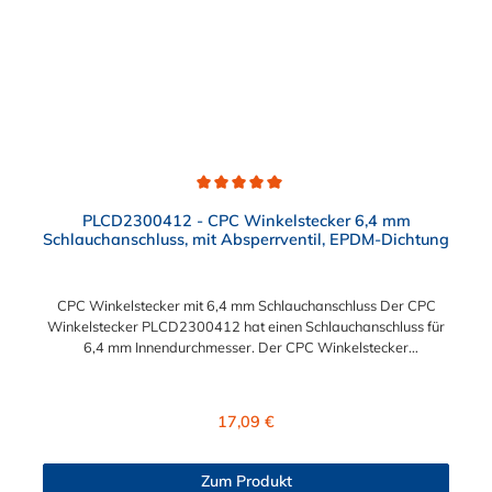
Durchschnittliche Bewertung von 5 von 5 Sternen
PLCD2300412 - CPC Winkelstecker 6,4 mm
Schlauchanschluss, mit Absperrventil, EPDM-Dichtung
CPC Winkelstecker mit 6,4 mm Schlauchanschluss Der CPC
Winkelstecker PLCD2300412 hat einen Schlauchanschluss für
6,4 mm Innendurchmesser. Der CPC Winkelstecker
PLCD2300412 besitzt ein Absperrventil. Das Material des CPC
Winkelsteckers ist Polypropylenund und der Dichtring ist aus
EPDM gefertigt. Das Verbindungsstück zur CPC Kupplung mit
Regulärer Preis:
17,09 €
dem O-Ring, hat ein Außenmaß von ≈ 11,1 mm. Sie können
diesen Winkelstecker mit allen Kupplungen der PLC12-, PLC-
und LC- Serie kombinieren.
Zum Produkt