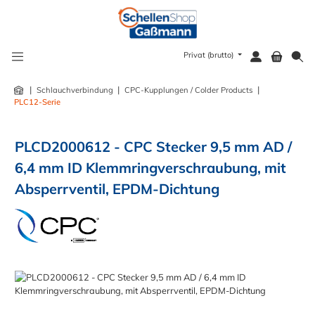
alt springen
Privat (brutto)
|
|
|
Schlauchverbindung
CPC-Kupplungen / Colder Products
PLC12-Serie
PLCD2000612 - CPC Stecker 9,5 mm AD /
6,4 mm ID Klemmringverschraubung, mit
Absperrventil, EPDM-Dichtung
Bildergalerie überspringen