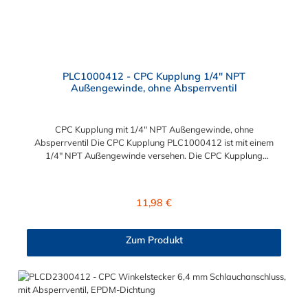
PLC1000412 - CPC Kupplung 1/4" NPT
Außengewinde, ohne Absperrventil
CPC Kupplung mit 1/4" NPT Außengewinde, ohne
Absperrventil Die CPC Kupplung PLC1000412 ist mit einem
1/4" NPT Außengewinde versehen. Die CPC Kupplung
PLC1000412 besitzt kein Absperrventil. Das Material der CPC
Kupplung ist Polypropylen. Das Verbindungsstück zum CPC
Stecker hat ein Innenmaß von ≈ 11,1 mm. Sie können diese CPC
Regulärer Preis:
11,98 €
Kupplung mit allen Steckern der PLC12-, PLC- und LC- Serie
kombinieren.
Zum Produkt