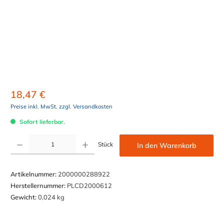
18,47 €
Preise inkl. MwSt. zzgl. Versandkosten
Sofort lieferbar.
Produkt Anzahl: Gib den gewünschten Wert ein oder benutze die Schaltflächen um die Anzahl z
Stück
In den Warenkorb
Artikelnummer:
2000000288922
Herstellernummer:
PLCD2000612
Gewicht:
0,024 kg