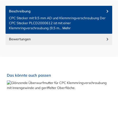
Beschreibung
CPC Stecker mit 9,5 mm AD und Klemmringverschraubung Der
CPC Stecker PLCD2000612 ist mit einer
Klemmringverschraubung (9,5 m…
Mehr
Bewertungen
Produktgalerie überspringen
Das könnte auch passen