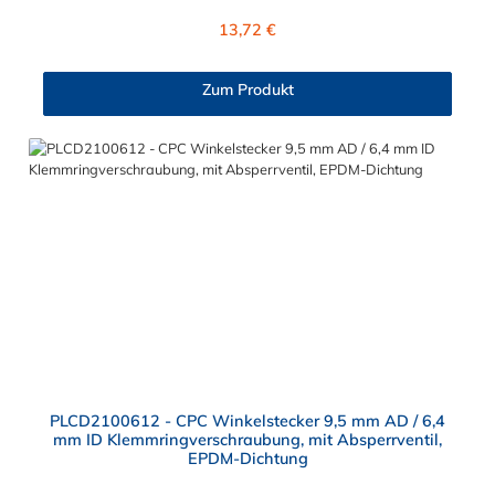
Steckers ist Polypropylen und der Dichtring ist aus EPDM. Das
Regulärer Preis:
13,72 €
Verbindungsstück mit O-Ring zur CPC Kupplung hat ein
Außenmaß von ≈ 11,1 mm. Sie können diesen CPC Stecker mit
allen Kupplungen der PLC12-, PLC- und LC- Serie kombinieren.
Zum Produkt
PLCD2100612 - CPC Winkelstecker 9,5 mm AD / 6,4
mm ID Klemmringverschraubung, mit Absperrventil,
EPDM-Dichtung