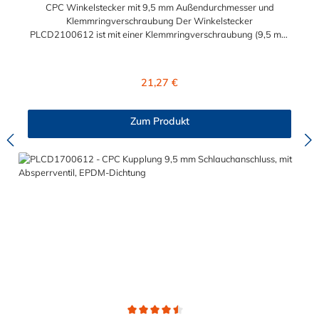
CPC Winkelstecker mit 9,5 mm Außendurchmesser und
Klemmringverschraubung Der Winkelstecker
PLCD2100612 ist mit einer Klemmringverschraubung (9,5 mm
Außendurchmesser und 6,4 mm
Innendurchmesser)ausgestattet. Der PLCD2100612 CPC
Winkelstecker besitzt ein Absperrventil. Das Material des CPC
Regulärer Preis:
21,27 €
Winkelsteckers ist Polypropylen und der Dichtring ist aus
EPDM. Das Verbindungsstück zur Kupplung mit dem O-Ring,
hat ein Außenmaß von ≈ 11,1 mm. Sie können diesen Stecker
Zum Produkt
mit allen Kupplungen der PLC12-, PLC- und LC- Serie
kombinieren.