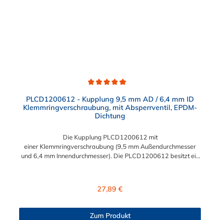
Durchschnittliche Bewertung von 5 von 5 Sternen
PLCD1200612 - Kupplung 9,5 mm AD / 6,4 mm ID
Klemmringverschraubung, mit Absperrventil, EPDM-
Dichtung
Die Kupplung PLCD1200612 mit
einer Klemmringverschraubung (9,5 mm Außendurchmesser
und 6,4 mm Innendurchmesser). Die PLCD1200612 besitzt ein
Absperrventil, jedoch eine Überwurfmutter zur Plattenmontage.
Das Material der Kupplung ist Polypropylen und der Dichtring
ist aus EPDM. Das Verbindungsstück zum Stecker hat ein
Regulärer Preis:
27,89 €
Innenmaß von ≈ 11,1 mm. Sie können diese Kupplung mit allen
Steckern der PLC12-, PLC- und LC- Serie kombinieren.
Zum Produkt