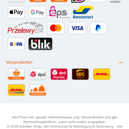
Amazon Pay
Vorkasse per Überweisung
Kauf auf Rechnung (10 Tage Netto)
iDEAL
PayPal
Multiba
Apple Pay
Google Pay
eps
Bancontact
Przelewy24
Kredit- oder Debitkarte
Später Bezahlen
SEPA Lastschrift
BLIK
Versandarten
Selbstabholung
DPD Standardversand
DPD Expressversand - 12 Uhr
UPS Standard International
DHL Standardv
DHL-Versand an Packstation
per Spedition
Alle Preise inkl. gesetzl. Mehrwertsteuer zzgl.
Versandkosten
und ggf.
Nachnahmegebühren, wenn nicht anders angegeben.
© 2026 Schellen-Shop | Der Onlineshop für Befestigung & Verbindung - Alle