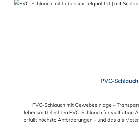
Durchschnittliche Bewertung von 4.5 von 5 Sternen
PVC-Schlauch 
PVC-Schlauch mit Gewebeeinlage – Transparent, flexibel, 
lebensmittelechten PVC-Schlauch für vielfältige
erfüllt höchste Anforderungen – und das als Mete
einer Innenseele und Außendecke aus PVC sowie ein
und leuchtgrünen Variante ist er zusätzlich lebe