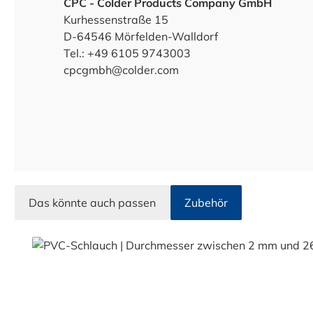
CPC - Colder Products Company GmbH
Kurhessenstraße 15
D-64546 Mörfelden-Walldorf
Tel.: +49 6105 9743003
cpcgmbh@colder.com
Das könnte auch passen
Zubehör
Produktgalerie überspringen