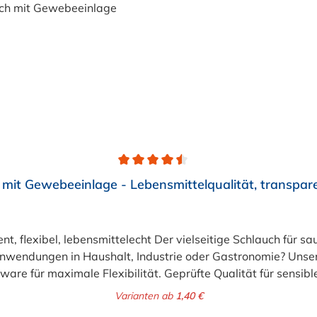
mit Gewebeeinlage - Lebensmittelqualität, transpar
lebensmittelecht Der vielseitige Schlauch für saubere Lösungen Suchen Si
 Anwendungen in Haushalt, Industrie oder Gastronomie? Un
rware für maximale Flexibilität. Geprüfte Qualität für sens
er stabilisierenden Textil-Gewebeeinlage. Er wird TÜV-gepr
Varianten ab
1,40 €
nsmittelecht gemäß Verordnung (EG) 1935/2004 und (EU) 10/20