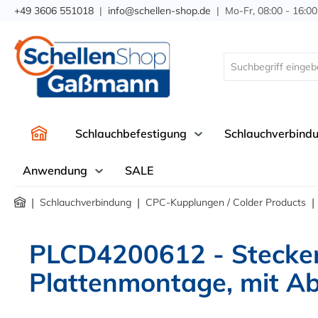
+49 3606 551018
|
info@schellen-shop.de
| Mo-Fr, 08:00 - 16:00
springen
Zur Hauptnavigation springen
Schlauchbefestigung
Schlauchverbind
Anwendung
SALE
|
|
|
Schlauchverbindung
CPC-Kupplungen / Colder Products
PLCD4200612 - Stecker
Plattenmontage, mit Ab