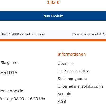
Regulärer Preis:
1,82 €
e
ist für eine Vielzahl von Medien geeignet: Wasser, Trinkwass
koholische Getränke bis 15 Vol.-%. Nicht geeignet ist er fü
Zum Produkt
en – eine Geschmacksprobe wird empfohlen. Hinweis zur Anwe
lauchs zwingend erforderlich. Jetzt lebensmittelechten PVC-
nsmittelechten PVC-Schlauch mit Gewebeeinlage bequem auf M
Über 10.000 Artikel am Lager
Werksverkauf & Ab
Informationen
 Sie gerne:
Über uns
Der Schellen-Blog
 551018
Stellenangebote
Unternehmensphilosophie
len-shop.de
Kontakt
Freitag: 08:00 - 16:00 Uhr
AGB