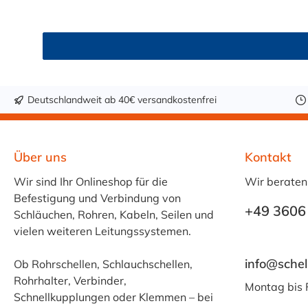
erfüllt darüber hinaus KTW-C sowie FDA 175.300. Verfügbare Schlauchinnendurchmesser: 4 mm 6 mm 9 mm 13 mm 16 mm 19 mm 25 mm Für Wasser, Getränk
& mehr – sicher und zuverlässig Der Schlauch 
Fruchtsaft, Limonade, Mineralwasser, Süßmost und al
Getränken sollte +40 °C nicht überschritten werd
Trinkwasser ist eine gründliche Reinigung des Sch
Sicherheit und Qualität. Bestellen Sie den lebe
Deutschlandweit ab 40€ versandkostenfrei
Über uns
Kontakt
Wir sind Ihr Onlineshop für die
Wir beraten
Befestigung und Verbindung von
+49 3606
Schläuchen, Rohren, Kabeln, Seilen und
vielen weiteren Leitungssystemen.
info@schel
Ob Rohrschellen, Schlauchschellen,
Rohrhalter, Verbinder,
Montag bis 
Schnellkupplungen oder Klemmen – bei