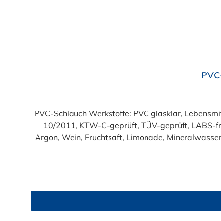
Durchschnittliche Bewertung von 4.7 von 5 Sternen
PVC-
PVC-Schlauch Werkstoffe: PVC glasklar, Lebensmittelqualität geprüft entsprechend den Anforderungen der Verordnung (EG) 1935/2004 und der Verordnung (EU)
10/2011, KTW-C-geprüft, TÜV-geprüft, LABS-freie Produktion Einsatzbereich: Druckloses Durchl
Argon, Wein, Fruchtsaft, Limonade, Mineralwasser,
Produkte!). Die durchfließenden Lebensmittel sol
Trinkwasse