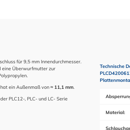
schluss für 9,5 mm Innendurchmesser.
Technische D
d eine Überwurfmutter zur
PLCD4200612 
Polypropylen.
Plattenmonta
g hat ein Außenmaß von
≈ 11,1 mm
.
Absperrun
 der PLC12-, PLC- und LC- Serie
Material:
Schlauchan