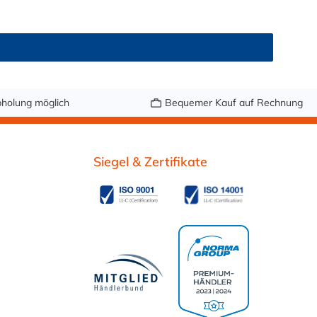
er, Druckluft, Argon, sowie Getränke wie Wein,
r fetthaltige Medien oder Bier in Schankanlagen. Bei
ndung: Vor dem Ersteinsatz mit Lebensmitteln oder
Schlauch nach Maß bestellenSetzen Sie auf geprüfte
eterware – in genau der Länge, die Sie brauchen.
holung möglich
Bequemer Kauf auf Rechnung
Siegel & Zertifikate