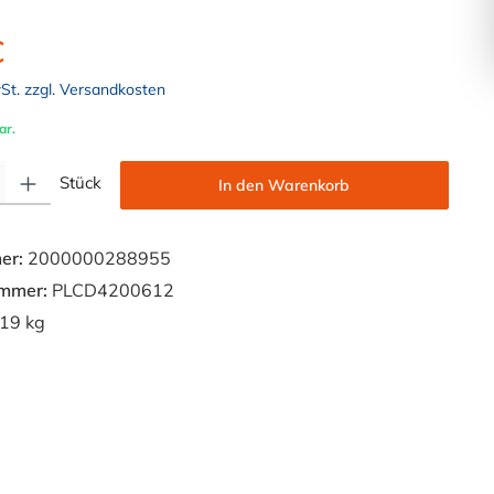
€
wSt. zzgl. Versandkosten
ar.
Gib den gewünschten Wert ein oder benutze die Schaltflächen um die Anzahl zu e
Stück
In den Warenkorb
er:
2000000288955
ummer:
PLCD4200612
19 kg