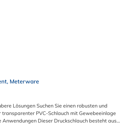
ent, Meterware
e einen robusten und
ser transparenter PVC-Schlauch mit Gewebeeinlage
ible Anwendungen Dieser Druckschlauch besteht aus
üft und LABS-frei produziert. In der transparenten
11 (Simulanzien A, B, C). Nur der Typ transparent