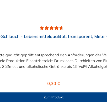
Schlauch - Lebensmittelqualität, transparent, Mete
eiten von Flüssigkeiten und Gasen wie Wasser, Trinkwasser,
 Süßmost und alkoholische Getränke bis 15 Vol% Alkoholgehal
lten +40°C nicht überschreiten. Eine Geschmacksprobe ist r
r ist der Schlauch vor dem Ersteinsatz unbedingt sorgfältig 
Regulärer Preis:
0,30 €
Zum Produkt