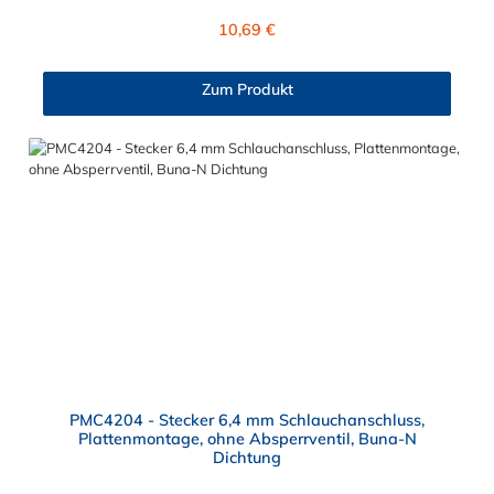
von ≈ 7,9 mm. Sie können diesen Stecker mit allen Kupplungen
Regulärer Preis:
10,69 €
der PMC-, PMC12- und MC- Serie kombinieren.
Zum Produkt
PMC4204 - Stecker 6,4 mm Schlauchanschluss,
Plattenmontage, ohne Absperrventil, Buna-N
Dichtung