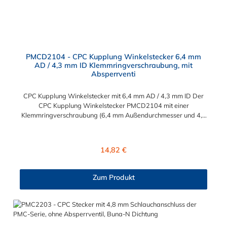
PMCD2104 - CPC Kupplung Winkelstecker 6,4 mm
AD / 4,3 mm ID Klemmringverschraubung, mit
Absperrventi
CPC Kupplung Winkelstecker mit 6,4 mm AD / 4,3 mm ID Der
CPC Kupplung Winkelstecker PMCD2104 mit einer
Klemmringverschraubung (6,4 mm Außendurchmesser und 4,3
mm Innendurchmesser). Der Winkelstecker PMCD2104 besitzt
ein Absperrventil. Das Material des Steckers ist Acetal und der
Dichtring ist aus Buna-N. Das Verbindungsstück zur Kupplung
Regulärer Preis:
14,82 €
mit dem O-Ring, hat ein Maß von ≈ 7,9 mm. Sie können diesen
Winkelstecker mit allen Kupplungen der PMC-, PMC12- und
MC- Serie kombinieren.
Zum Produkt