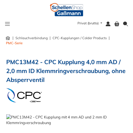
alt springen
Privat (brutto)
|
|
|
Schlauchverbindung
CPC-Kupplungen / Colder Products
PMC-Serie
PMC13M42 - CPC Kupplung 4,0 mm AD /
2,0 mm ID Klemmringverschraubung, ohne
Absperrventil
Bildergalerie überspringen