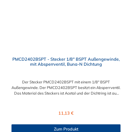
PMCD2402BSPT - Stecker 1/8" BSPT Außengewinde,
mit Absperrventil, Buna-N Dichtung
Der Stecker PMCD2402BSPT mit einem 1/8" BSPT
Außengewinde. Der PMCD2402BSPT besitzt ein Absperrventil.
Das Material des Steckers ist Acetal und der Dichtring ist aus
Buna-N. Das Verbindungsstück zur Kupplung, mit dem O-Ring,
hat ein Maß von ≈ 7,9 mm. Sie können diesen Stecker mit allen
Kupplungen der PMC-, PMC12- und MC- Serie kombinieren.
Regulärer Preis:
11,13 €
Zum Produkt