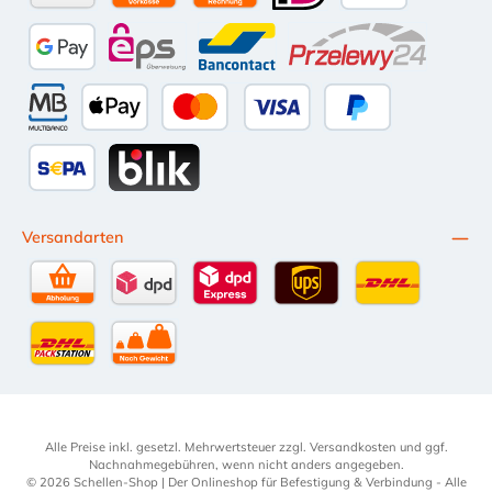
Amazon Pay
Vorkasse per Überweisung
Kauf auf Rechnung (10 Tage Netto)
iDEAL
PayPal
Google Pay
eps
Bancontact
Przelewy24
Multibanco
Apple Pay
Kredit- oder Debitkarte
Später Bezahlen
SEPA Lastschrift
BLIK
Versandarten
Selbstabholung
DPD Standardversand
DPD Expressversand - 12 Uhr
UPS Standard International
DHL Standardv
DHL-Versand an Packstation
per Spedition
Alle Preise inkl. gesetzl. Mehrwertsteuer zzgl.
Versandkosten
und ggf.
Nachnahmegebühren, wenn nicht anders angegeben.
© 2026 Schellen-Shop | Der Onlineshop für Befestigung & Verbindung - Alle