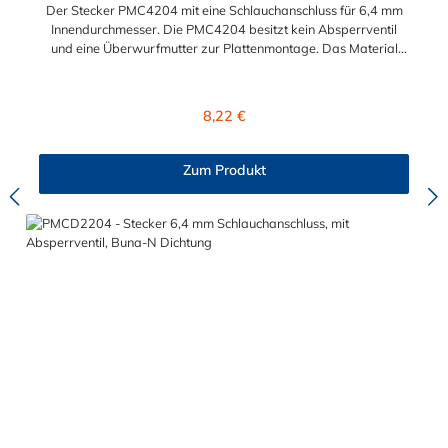
Der Stecker PMC4204 mit eine Schlauchanschluss für 6,4 mm
Innendurchmesser. Die PMC4204 besitzt kein Absperrventil
und eine Überwurfmutter zur Plattenmontage. Das Material
des Steckers ist Acetal und der Dichtring ist aus Buna-N. Das
Verbindungsstück mit O-Ring zur Kupplung hat ein Außenmaß
von ≈ 7,9 mm. Sie können diesen Stecker mit allen Kupplungen
Regulärer Preis:
8,22 €
der PMC-, PMC12- und MC- Serie kombinieren.
Zum Produkt