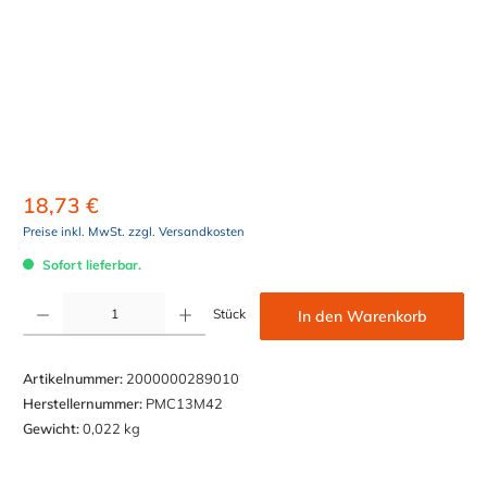
18,73 €
Preise inkl. MwSt. zzgl. Versandkosten
Sofort lieferbar.
Produkt Anzahl: Gib den gewünschten Wert ein oder benutze die Schaltflächen um die Anzahl z
Stück
In den Warenkorb
Artikelnummer:
2000000289010
Herstellernummer:
PMC13M42
Gewicht:
0,022 kg