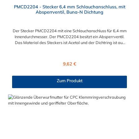
PMCD2204 - Stecker 6,4 mm Schlauchanschluss, mit
Absperrventil, Buna-N Dichtung
Der Stecker PMCD2204 mit eine Schlauchanschluss für 6,4 mm
Innendurchmesser. Der PMCD2204 besitzt ein Absperrventil.
Das Material des Steckers ist Acetal und der Dichtring ist aus
Buna-N. Das Verbindungsstück zur Kupplung mit dem O-Ring,
hat ein Maß von ≈ 7,9 mm. Sie können diesen Stecker mit allen
Kupplungen der PMC-, PMC12- und MC- Serie kombinieren.
Regulärer Preis:
9,62 €
Zum Produkt