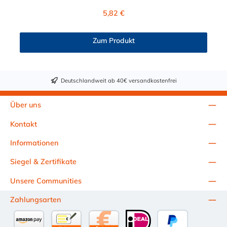
Verbindungsstück zur Kupplung mit dem O-Ring, hat ein Maß
Regulärer Preis:
5,82 €
von ≈ 7,9 mm. Sie können diesen CPC Winkelstecker mit allen
CPC Kupplungen der PMC-, PMC12- und MC- Serie
kombinieren.
Zum Produkt
Deutschlandweit ab 40€ versandkostenfrei
Über uns
Kontakt
Informationen
Siegel & Zertifikate
Unsere Communities
Zahlungsarten