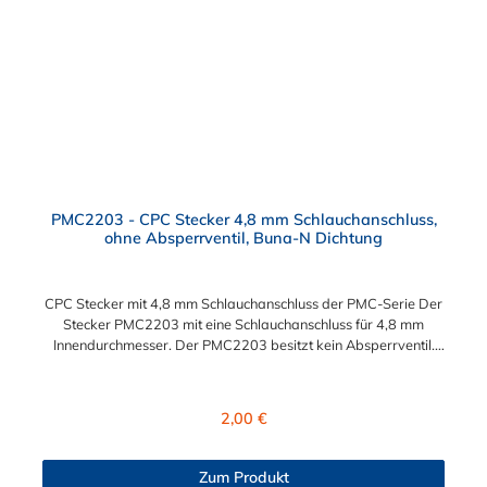
PMC2203 - CPC Stecker 4,8 mm Schlauchanschluss,
ohne Absperrventil, Buna-N Dichtung
CPC Stecker mit 4,8 mm Schlauchanschluss der PMC-Serie Der
Stecker PMC2203 mit eine Schlauchanschluss für 4,8 mm
Innendurchmesser. Der PMC2203 besitzt kein Absperrventil.
Das Material des Steckers ist Acetal und der Dichtring ist aus
Buna-N. Das Verbindungsstück zur Kupplung mit dem O-Ring,
hat ein Maß von ≈ 7,9 mm. Sie können diesen Stecker mit allen
Regulärer Preis:
2,00 €
Kupplungen der PMC-, PMC12- und MC- Serie kombinieren.
Zum Produkt