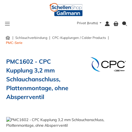
alt springen
Privat (brutto)
|
|
|
Schlauchverbindung
CPC-Kupplungen / Colder Products
PMC-Serie
PMC1602 - CPC
Kupplung 3,2 mm
Schlauchanschluss,
Plattenmontage, ohne
Absperrventil
Bildergalerie überspringen