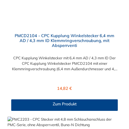
PMCD2104 - CPC Kupplung Winkelstecker 6,4 mm
AD / 4,3 mm ID Klemmringverschraubung, mit
Absperrventi
CPC Kupplung Winkelstecker mit 6,4 mm AD / 4,3 mm ID Der
CPC Kupplung Winkelstecker PMCD2104 mit einer
Klemmringverschraubung (6,4 mm Außendurchmesser und 4,3
mm Innendurchmesser). Der Winkelstecker PMCD2104 besitzt
ein Absperrventil. Das Material des Steckers ist Acetal und der
Dichtring ist aus Buna-N. Das Verbindungsstück zur Kupplung
Regulärer Preis:
14,82 €
mit dem O-Ring, hat ein Maß von ≈ 7,9 mm. Sie können diesen
Winkelstecker mit allen Kupplungen der PMC-, PMC12- und
MC- Serie kombinieren.
Zum Produkt