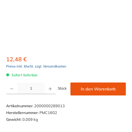
12,48 €
Preise inkl. MwSt. zzgl. Versandkosten
Sofort lieferbar.
Produkt Anzahl: Gib den gewünschten Wert ein oder benutze die Schaltflächen um die Anzahl z
Stück
In den Warenkorb
Artikelnummer:
2000000289013
Herstellernummer:
PMC1602
Gewicht:
0,009 kg