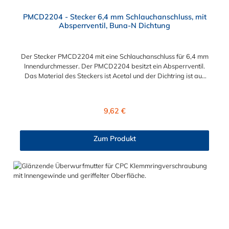
PMCD2204 - Stecker 6,4 mm Schlauchanschluss, mit
Absperrventil, Buna-N Dichtung
Der Stecker PMCD2204 mit eine Schlauchanschluss für 6,4 mm
Innendurchmesser. Der PMCD2204 besitzt ein Absperrventil.
Das Material des Steckers ist Acetal und der Dichtring ist aus
Buna-N. Das Verbindungsstück zur Kupplung mit dem O-Ring,
hat ein Maß von ≈ 7,9 mm. Sie können diesen Stecker mit allen
Kupplungen der PMC-, PMC12- und MC- Serie kombinieren.
Regulärer Preis:
9,62 €
Zum Produkt