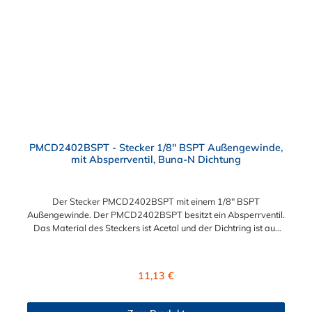
PMCD2402BSPT - Stecker 1/8" BSPT Außengewinde,
mit Absperrventil, Buna-N Dichtung
Der Stecker PMCD2402BSPT mit einem 1/8" BSPT
Außengewinde. Der PMCD2402BSPT besitzt ein Absperrventil.
Das Material des Steckers ist Acetal und der Dichtring ist aus
Buna-N. Das Verbindungsstück zur Kupplung, mit dem O-Ring,
hat ein Maß von ≈ 7,9 mm. Sie können diesen Stecker mit allen
Kupplungen der PMC-, PMC12- und MC- Serie kombinieren.
Regulärer Preis:
11,13 €