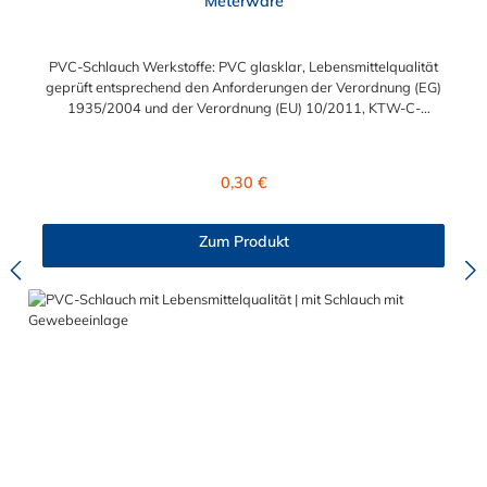
Meterware
PVC-Schlauch Werkstoffe: PVC glasklar, Lebensmittelqualität
geprüft entsprechend den Anforderungen der Verordnung (EG)
1935/2004 und der Verordnung (EU) 10/2011, KTW-C-
geprüft, TÜV-geprüft, LABS-freie Produktion Einsatzbereich:
Druckloses Durchleiten von Flüssigkeiten und Gasen wie
Wasser, Trinkwasser, Argon, Wein, Fruchtsaft, Limonade,
Regulärer Preis:
0,30 €
Mineralwasser, Süßmost und alkoholische Getränke bis 15
Vol% Alkoholgehalt (nicht für Bier in Schankanlagen und
fetthaltige Produkte!). Die durchfließenden Lebensmittel sollten
Zum Produkt
+40°C nicht überschreiten. Eine Geschmacksprobe ist ratsam.
Bei der Durchleitung von Lebensmitteln und Trinkwasser ist der
Schlauch vor dem Ersteinsatz unbedingt sorgfältig zu reinigen