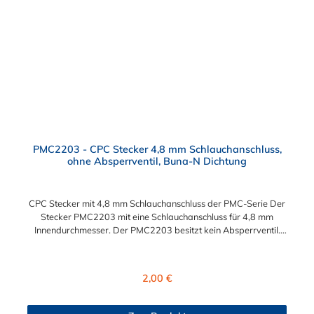
PMC2203 - CPC Stecker 4,8 mm Schlauchanschluss,
ohne Absperrventil, Buna-N Dichtung
CPC Stecker mit 4,8 mm Schlauchanschluss der PMC-Serie Der
Stecker PMC2203 mit eine Schlauchanschluss für 4,8 mm
Innendurchmesser. Der PMC2203 besitzt kein Absperrventil.
Das Material des Steckers ist Acetal und der Dichtring ist aus
Buna-N. Das Verbindungsstück zur Kupplung mit dem O-Ring,
hat ein Maß von ≈ 7,9 mm. Sie können diesen Stecker mit allen
Regulärer Preis:
2,00 €
Kupplungen der PMC-, PMC12- und MC- Serie kombinieren.