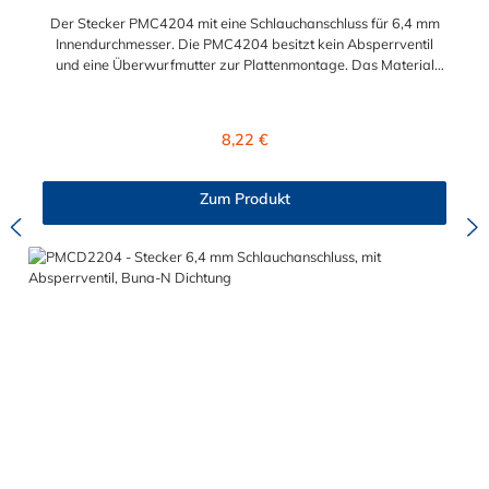
Der Stecker PMC4204 mit eine Schlauchanschluss für 6,4 mm
Innendurchmesser. Die PMC4204 besitzt kein Absperrventil
und eine Überwurfmutter zur Plattenmontage. Das Material
des Steckers ist Acetal und der Dichtring ist aus Buna-N. Das
Verbindungsstück mit O-Ring zur Kupplung hat ein Außenmaß
von ≈ 7,9 mm. Sie können diesen Stecker mit allen Kupplungen
Regulärer Preis:
8,22 €
der PMC-, PMC12- und MC- Serie kombinieren.
Zum Produkt