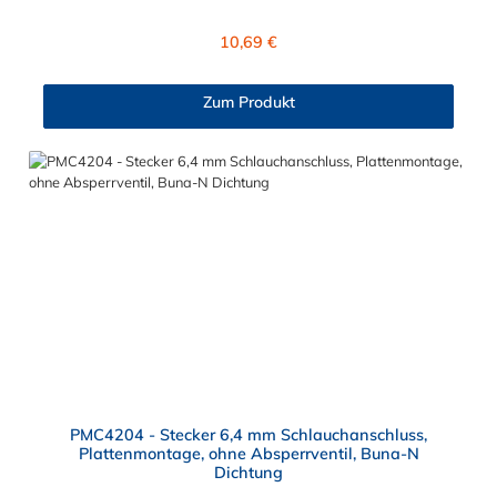
Verbindungsstück zur Kupplung, mit dem O-Ring, hat ein Maß
von ≈ 7,9 mm. Sie können diesen Stecker mit allen Kupplungen
Regulärer Preis:
10,69 €
der PMC-, PMC12- und MC- Serie kombinieren.
Zum Produkt
PMC4204 - Stecker 6,4 mm Schlauchanschluss,
Plattenmontage, ohne Absperrventil, Buna-N
Dichtung