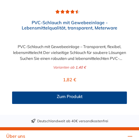
Durchschnittliche Bewertung von 4.5 von 5 Sternen
PVC-Schlauch mit Gewebeeinlage -
Lebensmittelqualität, transparent, Meterware
PVC-Schlauch mit Gewebeeinlage – Transparent, flexibel,
lebensmittelecht Der vielseitige Schlauch für saubere Lösungen
Suchen Sie einen robusten und lebensmittelechten PVC-
Schlauch für vielfältige Anwendungen in Haushalt, Industrie
Varianten ab
1,40 €
oder Gastronomie? Unser transparenter PVC-Schlauch mit
Gewebeeinlage erfüllt höchste Anforderungen – und das als
Regulärer Preis:
1,82 €
Meterware für maximale Flexibilität. Geprüfte Qualität für
sensible Anwendungen Dieser Druckschlauch besteht aus einer
Innenseele und Außendecke aus PVC sowie einer
Zum Produkt
stabilisierenden Textil-Gewebeeinlage. Er wird TÜV-geprüft
und LABS-frei produziert. In der transparenten und
leuchtgrünen Variante ist er zusätzlich lebensmittelecht gemäß
Verordnung (EG) 1935/2004 und (EU) 10/2011 (Simulanzien A,
Deutschlandweit ab 40€ versandkostenfrei
B, C). Nur der Typ transparent erfüllt darüber hinaus KTW-C
sowie FDA 175.300. Verfügbare Schlauchinnendurchmesser: 4
mm 6 mm 9 mm 13 mm 16 mm 19 mm 25 mm Für Wasser,
Über uns