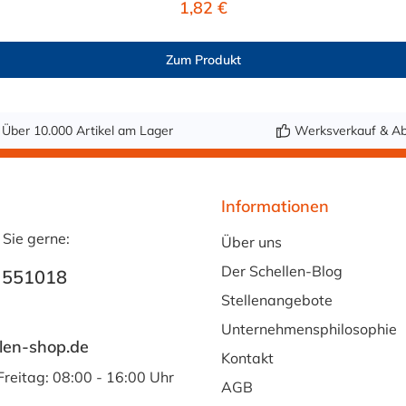
Regulärer Preis:
1,82 €
e
ist für eine Vielzahl von Medien geeignet: Wasser, Trinkwass
koholische Getränke bis 15 Vol.-%. Nicht geeignet ist er fü
Zum Produkt
en – eine Geschmacksprobe wird empfohlen. Hinweis zur Anwe
lauchs zwingend erforderlich. Jetzt lebensmittelechten PVC-
nsmittelechten PVC-Schlauch mit Gewebeeinlage bequem auf M
Über 10.000 Artikel am Lager
Werksverkauf & Ab
Informationen
 Sie gerne:
Über uns
Der Schellen-Blog
 551018
Stellenangebote
Unternehmensphilosophie
len-shop.de
Kontakt
Freitag: 08:00 - 16:00 Uhr
AGB