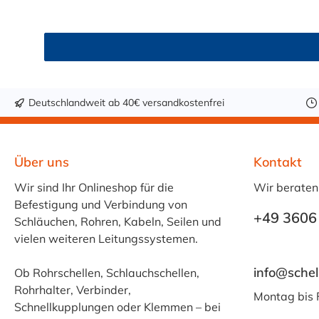
erfüllt darüber hinaus KTW-C sowie FDA 175.300. Verfügbare Schlauchinnendurchmesser: 4 mm 6 mm 9 mm 13 mm 16 mm 19 mm 25 mm Für Wasser, Getränk
& mehr – sicher und zuverlässig Der Schlauch 
Fruchtsaft, Limonade, Mineralwasser, Süßmost und al
Getränken sollte +40 °C nicht überschritten werd
Trinkwasser ist eine gründliche Reinigung des Sch
Sicherheit und Qualität. Bestellen Sie den lebe
Deutschlandweit ab 40€ versandkostenfrei
Über uns
Kontakt
Wir sind Ihr Onlineshop für die
Wir beraten
Befestigung und Verbindung von
+49 3606
Schläuchen, Rohren, Kabeln, Seilen und
vielen weiteren Leitungssystemen.
info@schel
Ob Rohrschellen, Schlauchschellen,
Rohrhalter, Verbinder,
Montag bis 
Schnellkupplungen oder Klemmen – bei