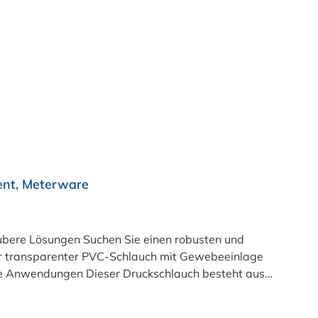
ent, Meterware
e einen robusten und
ser transparenter PVC-Schlauch mit Gewebeeinlage
ible Anwendungen Dieser Druckschlauch besteht aus
üft und LABS-frei produziert. In der transparenten
11 (Simulanzien A, B, C). Nur der Typ transparent