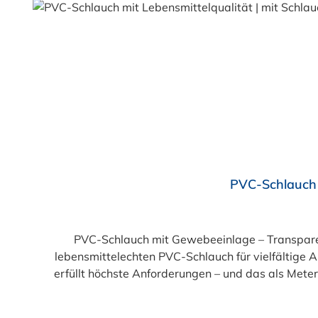
Durchschnittliche Bewertung von 4.5 von 5 Sternen
PVC-Schlauch 
PVC-Schlauch mit Gewebeeinlage – Transparent, flexibel, 
lebensmittelechten PVC-Schlauch für vielfältige
erfüllt höchste Anforderungen – und das als Mete
einer Innenseele und Außendecke aus PVC sowie ein
und leuchtgrünen Variante ist er zusätzlich lebe