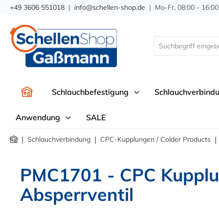
+49 3606 551018
|
info@schellen-shop.de
| Mo-Fr, 08:00 - 16:00
springen
Zur Hauptnavigation springen
Schlauchbefestigung
Schlauchverbind
Anwendung
SALE
|
|
|
Schlauchverbindung
CPC-Kupplungen / Colder Products
PMC1701 - CPC Kupplun
Absperrventil