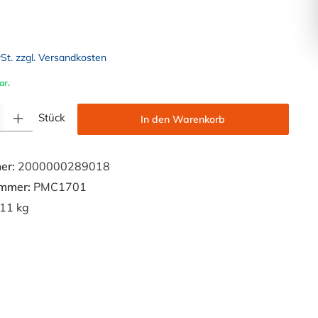
wSt. zzgl. Versandkosten
ar.
Gib den gewünschten Wert ein oder benutze die Schaltflächen um die Anzahl zu e
Stück
In den Warenkorb
er:
2000000289018
ummer:
PMC1701
11 kg