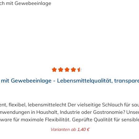
mit Gewebeeinlage - Lebensmittelqualität, transpar
lebensmittelecht Der vielseitige Schlauch für saubere Lösungen Suchen Si
 Anwendungen in Haushalt, Industrie oder Gastronomie? Un
rware für maximale Flexibilität. Geprüfte Qualität für sens
er stabilisierenden Textil-Gewebeeinlage. Er wird TÜV-gepr
Varianten ab
1,40 €
nsmittelecht gemäß Verordnung (EG) 1935/2004 und (EU) 10/20