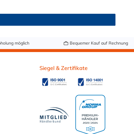
er, Druckluft, Argon, sowie Getränke wie Wein,
r fetthaltige Medien oder Bier in Schankanlagen. Bei
ndung: Vor dem Ersteinsatz mit Lebensmitteln oder
Schlauch nach Maß bestellenSetzen Sie auf geprüfte
eterware – in genau der Länge, die Sie brauchen.
holung möglich
Bequemer Kauf auf Rechnung
Siegel & Zertifikate