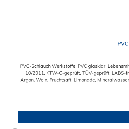
Durchschnittliche Bewertung von 4.7 von 5 Sternen
PVC-
PVC-Schlauch Werkstoffe: PVC glasklar, Lebensmittelqualität geprüft entsprechend den Anforderungen der Verordnung (EG) 1935/2004 und der Verordnung (EU)
10/2011, KTW-C-geprüft, TÜV-geprüft, LABS-freie Produktion Einsatzbereich: Druckloses Durchl
Argon, Wein, Fruchtsaft, Limonade, Mineralwasser,
Produkte!). Die durchfließenden Lebensmittel sol
Trinkwasse