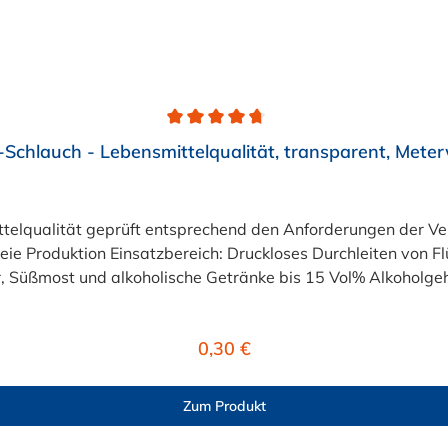
Schlauch - Lebensmittelqualität, transparent, Mete
eiten von Flüssigkeiten und Gasen wie Wasser, Trinkwasser,
 Süßmost und alkoholische Getränke bis 15 Vol% Alkoholgehal
lten +40°C nicht überschreiten. Eine Geschmacksprobe ist r
r ist der Schlauch vor dem Ersteinsatz unbedingt sorgfältig 
Regulärer Preis:
0,30 €
Zum Produkt