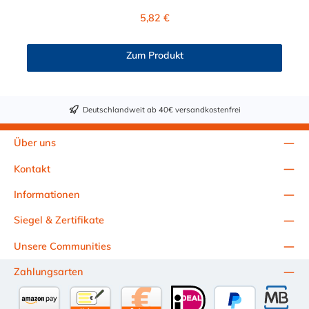
Verbindungsstück zur Kupplung mit dem O-Ring, hat ein Maß
Regulärer Preis:
5,82 €
von ≈ 7,9 mm. Sie können diesen CPC Winkelstecker mit allen
CPC Kupplungen der PMC-, PMC12- und MC- Serie
kombinieren.
Zum Produkt
Deutschlandweit ab 40€ versandkostenfrei
Über uns
Kontakt
Informationen
Siegel & Zertifikate
Unsere Communities
Zahlungsarten