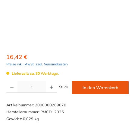
16,42 €
Preise inkl. MwSt. zzgl. Versandkosten
Lieferzeit: ca. 30 Werktage.
Produkt Anzahl: Gib den gewünschten Wert ein oder benutze die Schaltflächen um die Anzahl z
Stück
In den Warenkorb
Artikelnummer:
2000000289070
Herstellernummer:
PMCD12025
Gewicht:
0,029 kg