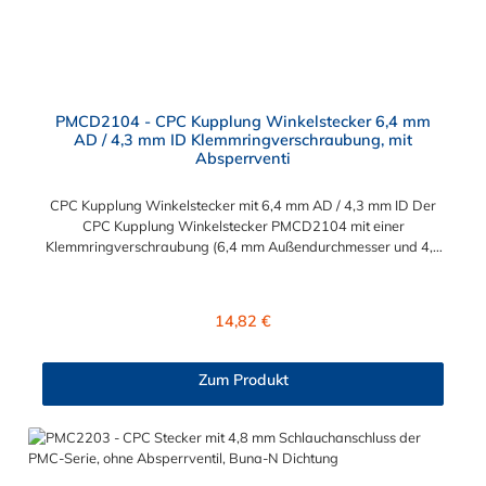
PMCD2104 - CPC Kupplung Winkelstecker 6,4 mm
AD / 4,3 mm ID Klemmringverschraubung, mit
Absperrventi
CPC Kupplung Winkelstecker mit 6,4 mm AD / 4,3 mm ID Der
CPC Kupplung Winkelstecker PMCD2104 mit einer
Klemmringverschraubung (6,4 mm Außendurchmesser und 4,3
mm Innendurchmesser). Der Winkelstecker PMCD2104 besitzt
ein Absperrventil. Das Material des Steckers ist Acetal und der
Dichtring ist aus Buna-N. Das Verbindungsstück zur Kupplung
Regulärer Preis:
14,82 €
mit dem O-Ring, hat ein Maß von ≈ 7,9 mm. Sie können diesen
Winkelstecker mit allen Kupplungen der PMC-, PMC12- und
MC- Serie kombinieren.
Zum Produkt