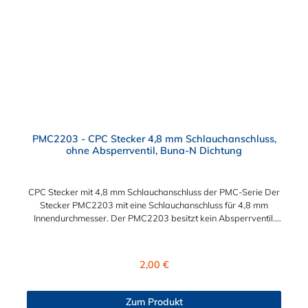
PMC2203 - CPC Stecker 4,8 mm Schlauchanschluss,
ohne Absperrventil, Buna-N Dichtung
CPC Stecker mit 4,8 mm Schlauchanschluss der PMC-Serie Der
Stecker PMC2203 mit eine Schlauchanschluss für 4,8 mm
Innendurchmesser. Der PMC2203 besitzt kein Absperrventil.
Das Material des Steckers ist Acetal und der Dichtring ist aus
Buna-N. Das Verbindungsstück zur Kupplung mit dem O-Ring,
hat ein Maß von ≈ 7,9 mm. Sie können diesen Stecker mit allen
Regulärer Preis:
2,00 €
Kupplungen der PMC-, PMC12- und MC- Serie kombinieren.
Zum Produkt