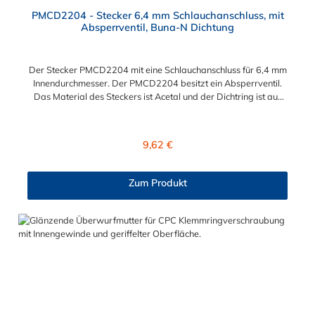
PMCD2204 - Stecker 6,4 mm Schlauchanschluss, mit
Absperrventil, Buna-N Dichtung
Der Stecker PMCD2204 mit eine Schlauchanschluss für 6,4 mm
Innendurchmesser. Der PMCD2204 besitzt ein Absperrventil.
Das Material des Steckers ist Acetal und der Dichtring ist aus
Buna-N. Das Verbindungsstück zur Kupplung mit dem O-Ring,
hat ein Maß von ≈ 7,9 mm. Sie können diesen Stecker mit allen
Kupplungen der PMC-, PMC12- und MC- Serie kombinieren.
Regulärer Preis:
9,62 €
Zum Produkt