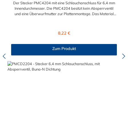
Der Stecker PMC4204 mit eine Schlauchanschluss für 6,4 mm
Innendurchmesser. Die PMC4204 besitzt kein Absperrventil
und eine Überwurfmutter zur Plattenmontage. Das Material
des Steckers ist Acetal und der Dichtring ist aus Buna-N. Das
Verbindungsstück mit O-Ring zur Kupplung hat ein Außenmaß
von ≈ 7,9 mm. Sie können diesen Stecker mit allen Kupplungen
Regulärer Preis:
8,22 €
der PMC-, PMC12- und MC- Serie kombinieren.
Zum Produkt