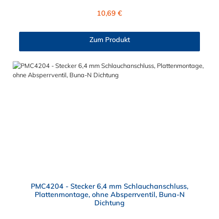
von ≈ 7,9 mm. Sie können diesen Stecker mit allen Kupplungen
Regulärer Preis:
10,69 €
der PMC-, PMC12- und MC- Serie kombinieren.
Zum Produkt
PMC4204 - Stecker 6,4 mm Schlauchanschluss,
Plattenmontage, ohne Absperrventil, Buna-N
Dichtung