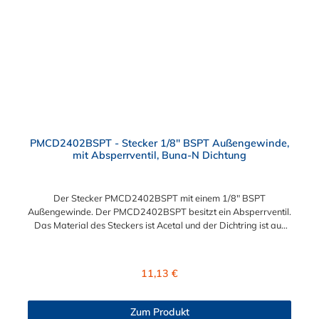
PMCD2402BSPT - Stecker 1/8" BSPT Außengewinde,
mit Absperrventil, Buna-N Dichtung
Der Stecker PMCD2402BSPT mit einem 1/8" BSPT
Außengewinde. Der PMCD2402BSPT besitzt ein Absperrventil.
Das Material des Steckers ist Acetal und der Dichtring ist aus
Buna-N. Das Verbindungsstück zur Kupplung, mit dem O-Ring,
hat ein Maß von ≈ 7,9 mm. Sie können diesen Stecker mit allen
Kupplungen der PMC-, PMC12- und MC- Serie kombinieren.
Regulärer Preis:
11,13 €
Zum Produkt