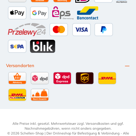
Amazon Pay
Vorkasse per Überweisung
Kauf auf Rechnung (10 Tage Netto)
iDEAL
PayPal
Multiba
Apple Pay
Google Pay
eps
Bancontact
Przelewy24
Kredit- oder Debitkarte
Später Bezahlen
SEPA Lastschrift
BLIK
Versandarten
Selbstabholung
DPD Standardversand
DPD Expressversand - 12 Uhr
UPS Standard International
DHL Standardv
DHL-Versand an Packstation
per Spedition
Alle Preise inkl. gesetzl. Mehrwertsteuer zzgl.
Versandkosten
und ggf.
Nachnahmegebühren, wenn nicht anders angegeben.
© 2026 Schellen-Shop | Der Onlineshop für Befestigung & Verbindung - Alle