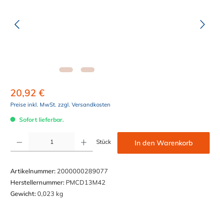
20,92 €
Preise inkl. MwSt. zzgl. Versandkosten
Sofort lieferbar.
Produkt Anzahl: Gib den gewünschten Wert ein oder benutze die Schaltflächen um die Anzahl z
Stück
In den Warenkorb
Artikelnummer:
2000000289077
Herstellernummer:
PMCD13M42
Gewicht:
0,023 kg