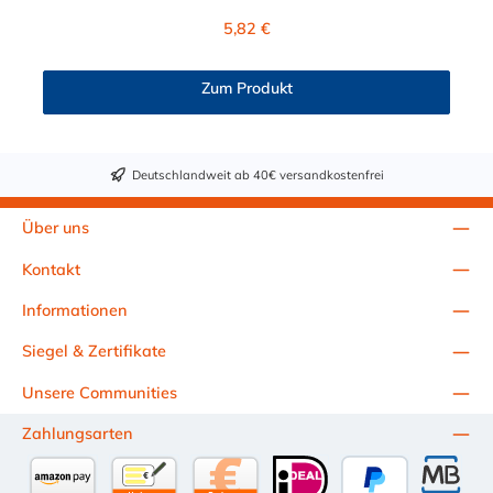
Verbindungsstück zur Kupplung mit dem O-Ring, hat ein Maß
Regulärer Preis:
5,82 €
von ≈ 7,9 mm. Sie können diesen CPC Winkelstecker mit allen
CPC Kupplungen der PMC-, PMC12- und MC- Serie
kombinieren.
Zum Produkt
Deutschlandweit ab 40€ versandkostenfrei
Über uns
Kontakt
Informationen
Siegel & Zertifikate
Unsere Communities
Zahlungsarten