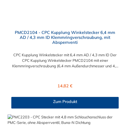
PMCD2104 - CPC Kupplung Winkelstecker 6,4 mm
AD / 4,3 mm ID Klemmringverschraubung, mit
Absperrventi
CPC Kupplung Winkelstecker mit 6,4 mm AD / 4,3 mm ID Der
CPC Kupplung Winkelstecker PMCD2104 mit einer
Klemmringverschraubung (6,4 mm Außendurchmesser und 4,3
mm Innendurchmesser). Der Winkelstecker PMCD2104 besitzt
ein Absperrventil. Das Material des Steckers ist Acetal und der
Dichtring ist aus Buna-N. Das Verbindungsstück zur Kupplung
Regulärer Preis:
14,82 €
mit dem O-Ring, hat ein Maß von ≈ 7,9 mm. Sie können diesen
Winkelstecker mit allen Kupplungen der PMC-, PMC12- und
MC- Serie kombinieren.
Zum Produkt