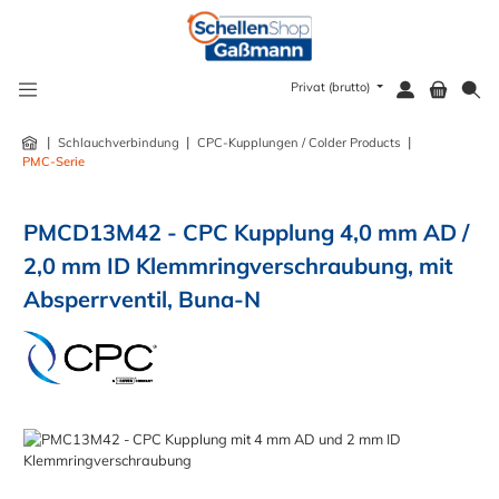
alt springen
Privat (brutto)
|
|
|
Schlauchverbindung
CPC-Kupplungen / Colder Products
PMC-Serie
PMCD13M42 - CPC Kupplung 4,0 mm AD /
2,0 mm ID Klemmringverschraubung, mit
Absperrventil, Buna-N
Bildergalerie überspringen