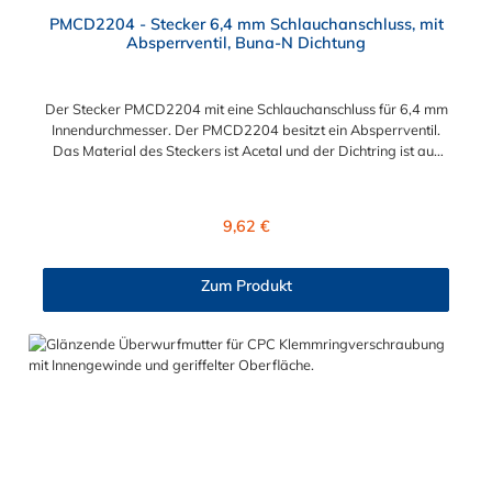
PMCD2204 - Stecker 6,4 mm Schlauchanschluss, mit
Absperrventil, Buna-N Dichtung
Der Stecker PMCD2204 mit eine Schlauchanschluss für 6,4 mm
Innendurchmesser. Der PMCD2204 besitzt ein Absperrventil.
Das Material des Steckers ist Acetal und der Dichtring ist aus
Buna-N. Das Verbindungsstück zur Kupplung mit dem O-Ring,
hat ein Maß von ≈ 7,9 mm. Sie können diesen Stecker mit allen
Kupplungen der PMC-, PMC12- und MC- Serie kombinieren.
Regulärer Preis:
9,62 €
Zum Produkt