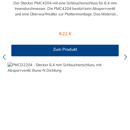
Der Stecker PMC4204 mit eine Schlauchanschluss für 6,4 mm
Innendurchmesser. Die PMC4204 besitzt kein Absperrventil
und eine Überwurfmutter zur Plattenmontage. Das Material
des Steckers ist Acetal und der Dichtring ist aus Buna-N. Das
Verbindungsstück mit O-Ring zur Kupplung hat ein Außenmaß
von ≈ 7,9 mm. Sie können diesen Stecker mit allen Kupplungen
Regulärer Preis:
8,22 €
der PMC-, PMC12- und MC- Serie kombinieren.
Zum Produkt