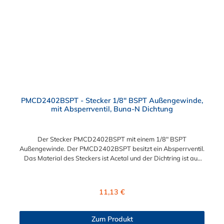
PMCD2402BSPT - Stecker 1/8" BSPT Außengewinde,
mit Absperrventil, Buna-N Dichtung
Der Stecker PMCD2402BSPT mit einem 1/8" BSPT
Außengewinde. Der PMCD2402BSPT besitzt ein Absperrventil.
Das Material des Steckers ist Acetal und der Dichtring ist aus
Buna-N. Das Verbindungsstück zur Kupplung, mit dem O-Ring,
hat ein Maß von ≈ 7,9 mm. Sie können diesen Stecker mit allen
Kupplungen der PMC-, PMC12- und MC- Serie kombinieren.
Regulärer Preis:
11,13 €
Zum Produkt