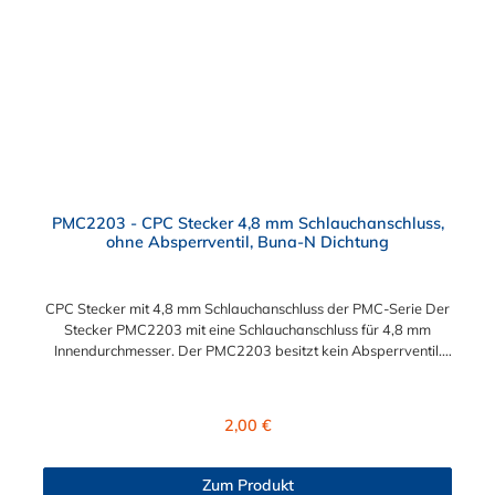
PMC2203 - CPC Stecker 4,8 mm Schlauchanschluss,
ohne Absperrventil, Buna-N Dichtung
CPC Stecker mit 4,8 mm Schlauchanschluss der PMC-Serie Der
Stecker PMC2203 mit eine Schlauchanschluss für 4,8 mm
Innendurchmesser. Der PMC2203 besitzt kein Absperrventil.
Das Material des Steckers ist Acetal und der Dichtring ist aus
Buna-N. Das Verbindungsstück zur Kupplung mit dem O-Ring,
hat ein Maß von ≈ 7,9 mm. Sie können diesen Stecker mit allen
Regulärer Preis:
2,00 €
Kupplungen der PMC-, PMC12- und MC- Serie kombinieren.
Zum Produkt