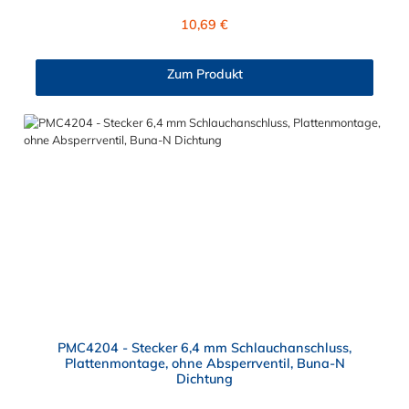
von ≈ 7,9 mm. Sie können diesen Stecker mit allen Kupplungen
Regulärer Preis:
10,69 €
der PMC-, PMC12- und MC- Serie kombinieren.
Zum Produkt
PMC4204 - Stecker 6,4 mm Schlauchanschluss,
Plattenmontage, ohne Absperrventil, Buna-N
Dichtung