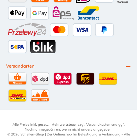
Amazon Pay
Vorkasse per Überweisung
Kauf auf Rechnung (10 Tage Netto)
iDEAL
PayPal
Multiba
Apple Pay
Google Pay
eps
Bancontact
Przelewy24
Kredit- oder Debitkarte
Später Bezahlen
SEPA Lastschrift
BLIK
Versandarten
Selbstabholung
DPD Standardversand
DPD Expressversand - 12 Uhr
UPS Standard International
DHL Standardv
DHL-Versand an Packstation
per Spedition
Alle Preise inkl. gesetzl. Mehrwertsteuer zzgl.
Versandkosten
und ggf.
Nachnahmegebühren, wenn nicht anders angegeben.
© 2026 Schellen-Shop | Der Onlineshop für Befestigung & Verbindung - Alle